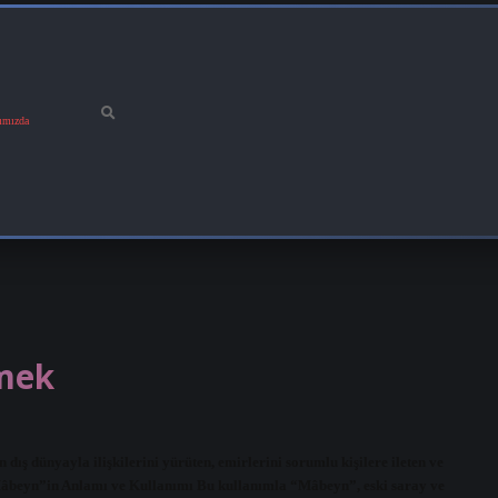
ımızda
mek
ış dünyayla ilişkilerini yürüten, emirlerini sorumlu kişilere ileten ve
 “Mâbeyn”in Anlamı ve Kullanımı Bu kullanımla “Mâbeyn”, eski saray ve