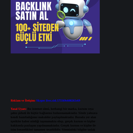
Reklam ve İletişim:
Skype: live:.cid.575569c608265c69
Yasal Uyarı:
Bu internet sitesi, herhangi bir marka, kurum veya
şahıs şirketi ile hiçbir bağlantısı bulunmamaktadır. Sitede yalnızca
kendi hazırladığımız makaleler paylaşılmaktadır. Burada yer alan
içerikler haber niteliği taşımamakta olup, gerçek kurum ve kişiler
hakkında paylaşım yapılmamaktadır. Gerçek kurum ve kişiler ile
isim benzerlikleri tamamen tesadüfidir. Sitemizdeki bilgiler taslak