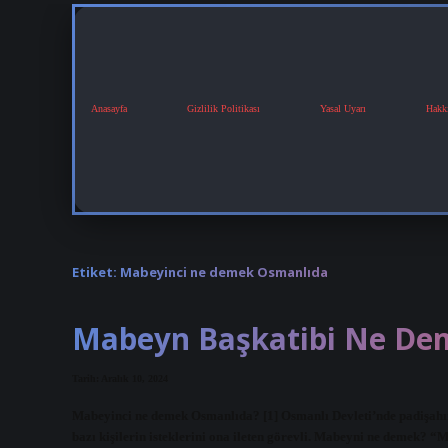
Anasayfa
Gizlilik Politikası
Yasal Uyarı
Hakk
Etiket:
Mabeyinci ne demek Osmanlıda
Mabeyn Başkatibi Ne De
Tarih: Aralık 10, 2024
Mabeyinci ne demek Osmanlıda? [1] Osmanlı Devleti’nde padişahın d
bazı kişilerin isteklerini ona ileten görevli. Mabeyni ne demek?