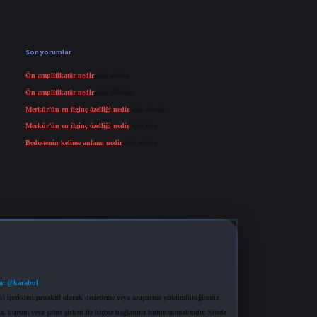
Son yorumlar
Ön amplifikatör nedir
için
admin
Ön amplifikatör nedir
için
Müdür
Merkür’ün en ilginç özelliği nedir
için
admin
Merkür’ün en ilginç özelliği nedir
için
Buz
Bedestenin kelime anlamı nedir
için
admin
m: @karabul
eki içerikleri proaktif olarak denetleme veya araştırma yükümlülüğümüz
a, kurum veya şahıs şirketi ile hiçbir bağlantısı bulunmamaktadır. Sitede