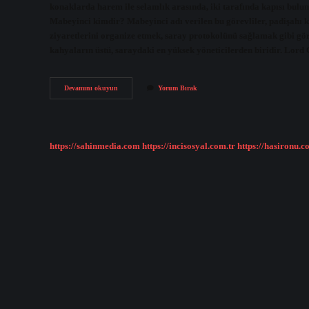
konaklarda harem ile selamlık arasında, iki tarafında kapısı bul
Mabeyinci kimdir? Mabeyinci adı verilen bu görevliler, padişahı ko
ziyaretlerini organize etmek, saray protokolünü sağlamak gibi gö
kahyaların üstü, saraydaki en yüksek yöneticilerden biridir. Lor
Mabeyn
Devamını okuyun
Yorum Bırak
Başkatibi
Ne
Demek
https://sahinmedia.com
https://incisosyal.com.tr
https://hasironu.c