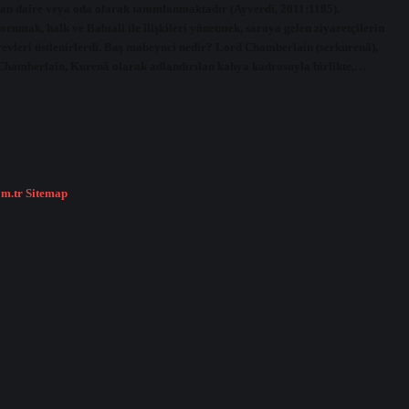
unan daire veya oda olarak tanımlanmaktadır (Ayverdi, 2011:1185).
rumak, halk ve Babıali ile ilişkileri yönetmek, saraya gelen ziyaretçilerin
revleri üstlenirlerdi. Baş mabeynci nedir? Lord Chamberlain (serkurenâ),
d Chamberlain, Kurenâ olarak adlandırılan kahya kadrosuyla birlikte,…
om.tr
Sitemap