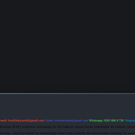
-mail:
backlinkpaneli@gmail.com
Teams:
forumhizmeti@gmail.com
Whatsapp: 0262 606 0 726
Telegra
im Kurumu (BTK) tarafından onaylanmış bir Yer Sağlayıcı olarak hizmet vermektedir. Bu nedenle, sited
 olup, siteye üye olarak bu sorumluluğu kabul etmiş sayılırlar. Bu internet sitesi, herhangi bir mark