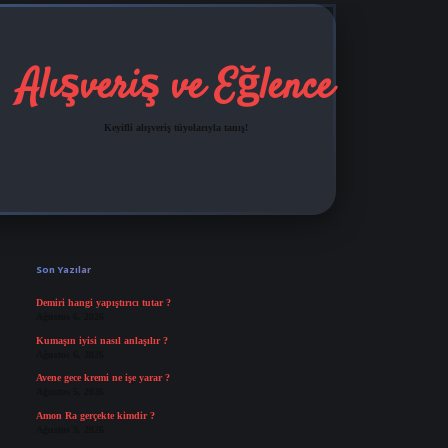
Alışveriş ve Eğlence
Keyifli alışveriş tüyolarıyla tanış!
Sidebar
grandoperabet
tulipbetgir
Son Yazılar
Demiri hangi yapıştırıcı tutar ?
Ağustos 6, 2026
Kumaşın iyisi nasıl anlaşılır ?
Ağustos 6, 2026
Avene gece kremi ne işe yarar ?
Ağustos 5, 2026
Amon Ra gerçekte kimdir ?
Ağustos 3, 2026