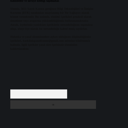
halindedir ve tavsiye niteliği taşımazlar.
Sitemiz, 5651 Sayılı Kanun gereğince Bilgi Teknolojileri ve İletişim
Kurumu (BTK) tarafından onaylanmış bir Yer Sağlayıcı olarak
hizmet vermektedir. Bu nedenle, sitedeki içerikleri proaktif olarak
denetleme veya araştırma yükümlülüğümüz bulunmamaktadır.
Ancak, üyelerimiz yazdıkları içeriklerin sorumluluğunu taşımakta
olup, siteye üye olarak bu sorumluluğu kabul etmiş sayılırlar.
Hukuka ve yasal düzenlemelere aykırı olduğunu düşündüğünüz
içerikleri,
backlinkpanelicomtr@gmail.com
adresine bildirmeniz
halinde, ilgili içerikler yasal süre içerisinde sitemizden
kaldırılacaktır.
Arama