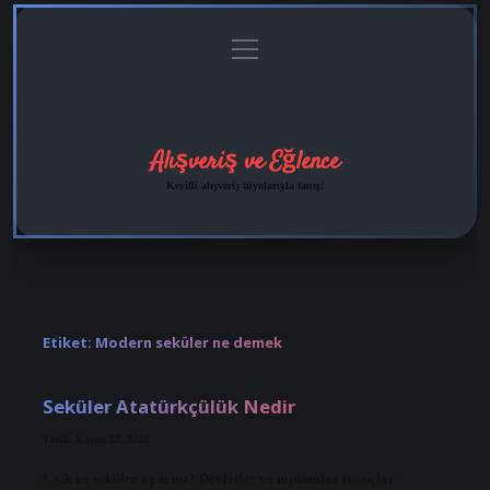
menüyü
Anasayfa
Gizlilik
Yasal
Hakkımızda
aç
Politikası
Uyarı
Alışveriş ve Eğlence
Keyifli alışveriş tüyolarıyla tanış!
Etiket:
Modern seküler ne demek
Seküler Atatürkçülük Nedir
Tarih: Kasım 24, 2024
Laik ve seküler aynı mı? Devletler ve toplumlar inançlar