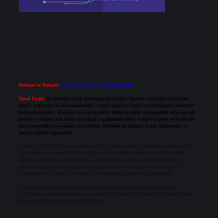
Reklam ve İletişim:
Skype: live:.cid.575569c608265c69
Yasal Uyarı:
Bu internet sitesi, herhangi bir marka, kurum veya şahıs şirketi ile
hiçbir bağlantısı bulunmamaktadır. Sitede yalnızca kendi hazırladığımız makaleler
paylaşılmaktadır. Burada yer alan içerikler haber niteliği taşımamakta olup, gerçek
kurum ve kişiler hakkında paylaşım yapılmamaktadır. Gerçek kurum ve kişiler ile
isim benzerlikleri tamamen tesadüfidir. Sitemizdeki bilgiler taslak halindedir ve
tavsiye niteliği taşımazlar.
Sitemiz, 5651 Sayılı Kanun gereğince Bilgi Teknolojileri ve İletişim Kurumu (BTK)
tarafından onaylanmış bir Yer Sağlayıcı olarak hizmet vermektedir. Bu nedenle,
sitedeki içerikleri proaktif olarak denetleme veya araştırma yükümlülüğümüz
bulunmamaktadır. Ancak, üyelerimiz yazdıkları içeriklerin sorumluluğunu
taşımakta olup, siteye üye olarak bu sorumluluğu kabul etmiş sayılırlar.
Hukuka ve yasal düzenlemelere aykırı olduğunu düşündüğünüz içerikleri,
backlinkpanelicomtr@gmail.com
adresine bildirmeniz halinde, ilgili içerikler yasal
süre içerisinde sitemizden kaldırılacaktır.