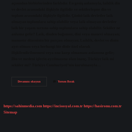
açısından birbirlerinden farklıdır. En geniş anlamıyla, laiklik din
ve devlet arasındaki ilişkiyle ilgilidir ve sekülerleşme din ve
toplum arasındaki ilişkiyle ilgilidir. Çünkü laik devletler laik
olmayan toplumlara sahip olabilir veya laik olmayan devletler
laik bir yaşam tarzına sahip toplumlara sahip olabilir. Seküler ne
anlama gelir? Laik, dinden bağımsız, dini veya manevi olmayan;
manastır düzeninin bir parçası olmayan. Laiklik, devlet ve dinin
ayrı olması veya herhangi bir dinle özel olarak
ilişkilendirilmemesi veya ona karşı olmaması anlamına gelir;
Din ve medeni işlerin ayrılmasına olan inanç. Türkiye laik mi
seküler mi? Türkiye Cumhuriyeti’nin kurulmasıyla…
Seküler
Devamını okuyun
Yorum Bırak
Atatürkçülük
Nedir
https://sahinmedia.com
https://incisosyal.com.tr
https://hasironu.com.tr
Sitemap