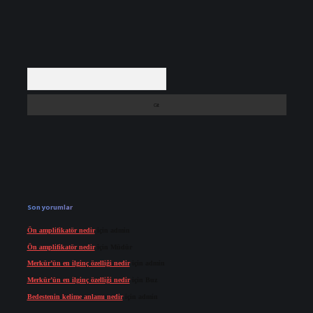
Arama
Son yorumlar
Ön amplifikatör nedir
için
admin
Ön amplifikatör nedir
için
Müdür
Merkür’ün en ilginç özelliği nedir
için
admin
Merkür’ün en ilginç özelliği nedir
için
Buz
Bedestenin kelime anlamı nedir
için
admin