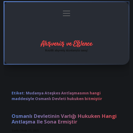
menüyü
Anasayfa
Gizlilik
Yasal
Hakkımızda
aç
Politikası
Uyarı
Alışveriş ve Eğlence
Keyifli alışveriş tüyolarıyla tanış!
Etiket:
Mudanya Ateşkes Antlaşmasının hangi
maddesiyle Osmanlı Devleti hukuken bitmiştir
Osmanlı Devletinin Varlığı Hukuken Hangi
Antlaşma Ile Sona Ermiştir
Tarih: Ocak 17, 2025