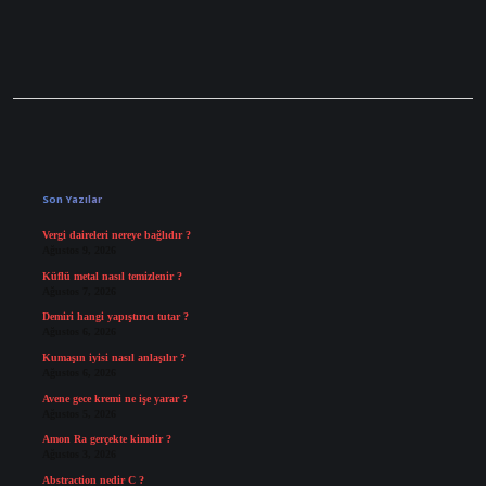
Sidebar
Son Yazılar
Vergi daireleri nereye bağlıdır ?
Ağustos 9, 2026
Küflü metal nasıl temizlenir ?
Ağustos 7, 2026
Demiri hangi yapıştırıcı tutar ?
Ağustos 6, 2026
Kumaşın iyisi nasıl anlaşılır ?
Ağustos 6, 2026
Avene gece kremi ne işe yarar ?
Ağustos 5, 2026
Amon Ra gerçekte kimdir ?
Ağustos 3, 2026
Abstraction nedir C ?