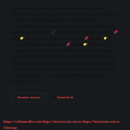
Osmanlı hangi antlaşma ile hukuken sona erdi? Mudanya
Mütarekesi veya Mudanya Ateşkesi, Kurtuluş Savaşı’nın sonunda
imzalanan ateşkes anlaşmasıdır. Bu ateşkesle Osmanlı
İmparatorluğu yasal olarak sona ermiştir. Osmanlı hukuken ne
zaman sona erdi KPSS?
Osmanlı İmparatorluğu’nun sonu;
Fiili;
30 Ekim 1918 Mondros Mütarekesi
Hukuki;
11
Ekim 1922 Mudanya Mütarekesi
Resmî;
1 Kasım 1922
Saltanatın Kaldırılması29 Mart 2020 Osmanlı Devleti hukuken
ne zaman yok sayıldı? Saltanat veya saltanatların kaldırılması,
Türkiye Büyük Millet Meclisi’nin 1 Kasım 1922’de kabul ettiği
“Hukuk, Egemenlik ve Yetkinin Gerçek Temsili Hakkındaki 308
Sayılı Kararname” ile yürürlüğe konuldu. Mondros Ateşkes
Antlaşması ile ne…
Osmanlı
Devamını okuyun
Yorum Bırak
Devletinin
Varlığı
Hukuken
Hangi
Antlaşma
https://sahinmedia.com
https://incisosyal.com.tr
https://hasironu.com.tr
Ile
Sona
Sitemap
Ermiştir