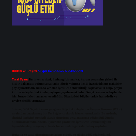
Reklam ve İletişim:
Skype: live:.cid.575569c608265c69
Yasal Uyarı:
Bu internet sitesi, herhangi bir marka, kurum veya şahıs şirketi ile
hiçbir bağlantısı bulunmamaktadır. Sitede yalnızca kendi hazırladığımız makaleler
paylaşılmaktadır. Burada yer alan içerikler haber niteliği taşımamakta olup, gerçek
kurum ve kişiler hakkında paylaşım yapılmamaktadır. Gerçek kurum ve kişiler ile
isim benzerlikleri tamamen tesadüfidir. Sitemizdeki bilgiler taslak halindedir ve
tavsiye niteliği taşımazlar.
Sitemiz, 5651 Sayılı Kanun gereğince Bilgi Teknolojileri ve İletişim Kurumu (BTK)
tarafından onaylanmış bir Yer Sağlayıcı olarak hizmet vermektedir. Bu nedenle,
sitedeki içerikleri proaktif olarak denetleme veya araştırma yükümlülüğümüz
bulunmamaktadır. Ancak, üyelerimiz yazdıkları içeriklerin sorumluluğunu
taşımakta olup, siteye üye olarak bu sorumluluğu kabul etmiş sayılırlar.
Hukuka ve yasal düzenlemelere aykırı olduğunu düşündüğünüz içerikleri,