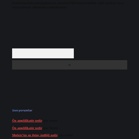
backlinkpanelicomtr@gmail.com
adresine bildirmeniz halinde, ilgili içerikler yasal
süre içerisinde sitemizden kaldırılacaktır.
Arama
Son yorumlar
Ön amplifikatör nedir
için
admin
Ön amplifikatör nedir
için
Müdür
Merkür’ün en ilginç özelliği nedir
için
admin