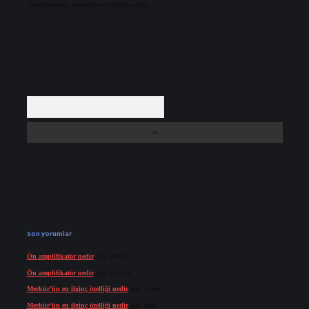
süre içerisinde sitemizden kaldırılacaktır.
Arama
Son yorumlar
Ön amplifikatör nedir
için
admin
Ön amplifikatör nedir
için
Müdür
Merkür’ün en ilginç özelliği nedir
için
admin
Merkür’ün en ilginç özelliği nedir
için
Buz