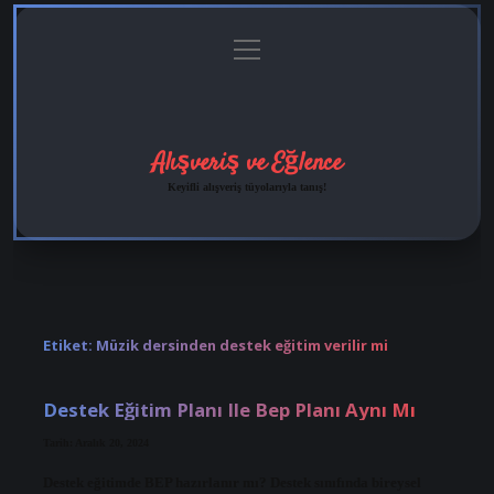
menüyü
Anasayfa
Gizlilik
Yasal
Hakkımızda
aç
Politikası
Uyarı
Alışveriş ve Eğlence
Keyifli alışveriş tüyolarıyla tanış!
Etiket:
Müzik dersinden destek eğitim verilir mi
Destek Eğitim Planı Ile Bep Planı Aynı Mı
Tarih: Aralık 20, 2024
Destek eğitimde BEP hazırlanır mı? Destek sınıfında bireysel