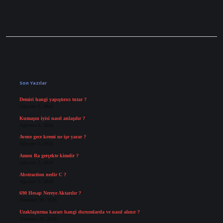
Sidebar
Son Yazılar
Demiri hangi yapıştırıcı tutar ?
Ağustos 6, 2026
Kumaşın iyisi nasıl anlaşılır ?
Ağustos 6, 2026
Avene gece kremi ne işe yarar ?
Ağustos 5, 2026
Amon Ra gerçekte kimdir ?
Ağustos 3, 2026
Abstraction nedir C ?
Ağustos 3, 2026
690 Hesap Nereye Aktarılır ?
Temmuz 30, 2026
Uzaklaştırma kararı hangi durumlarda ve nasıl alınır ?
Temmuz 29, 2026