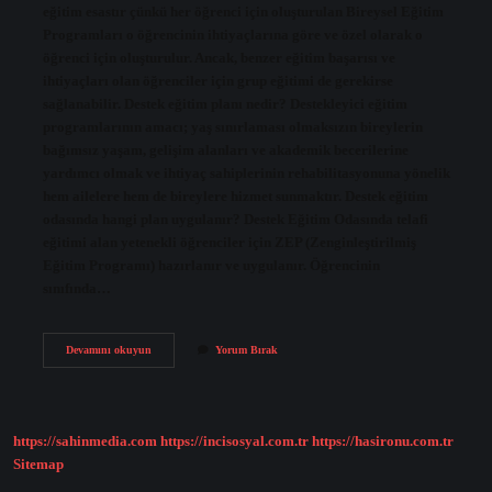
eğitim esastır çünkü her öğrenci için oluşturulan Bireysel Eğitim
Programları o öğrencinin ihtiyaçlarına göre ve özel olarak o
öğrenci için oluşturulur. Ancak, benzer eğitim başarısı ve
ihtiyaçları olan öğrenciler için grup eğitimi de gerekirse
sağlanabilir. Destek eğitim planı nedir? Destekleyici eğitim
programlarının amacı; yaş sınırlaması olmaksızın bireylerin
bağımsız yaşam, gelişim alanları ve akademik becerilerine
yardımcı olmak ve ihtiyaç sahiplerinin rehabilitasyonuna yönelik
hem ailelere hem de bireylere hizmet sunmaktır. Destek eğitim
odasında hangi plan uygulanır? Destek Eğitim Odasında telafi
eğitimi alan yetenekli öğrenciler için ZEP (Zenginleştirilmiş
Eğitim Programı) hazırlanır ve uygulanır. Öğrencinin
sınıfında…
Destek
Devamını okuyun
Yorum Bırak
Eğitim
Planı
Ile
Bep
Planı
https://sahinmedia.com
https://incisosyal.com.tr
https://hasironu.com.tr
Aynı
Mı
Sitemap