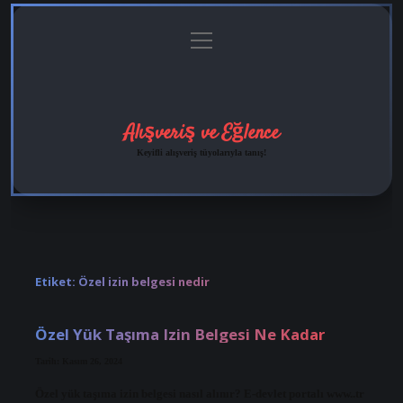
menüyü
Anasayfa
Gizlilik
Yasal
Hakkımızda
aç
Politikası
Uyarı
Alışveriş ve Eğlence
Keyifli alışveriş tüyolarıyla tanış!
Etiket:
Özel izin belgesi nedir
Özel Yük Taşıma Izin Belgesi Ne Kadar
Tarih: Kasım 26, 2024
Özel yük taşıma izin belgesi nasıl alınır? E-devlet portalı www..tr