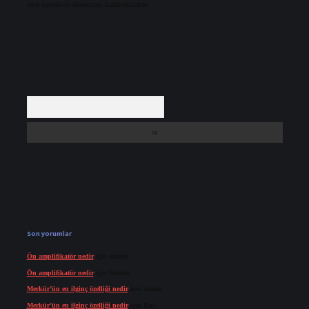
süre içerisinde sitemizden kaldırılacaktır.
Arama
Son yorumlar
Ön amplifikatör nedir
için
admin
Ön amplifikatör nedir
için
Müdür
Merkür’ün en ilginç özelliği nedir
için
admin
Merkür’ün en ilginç özelliği nedir
için
Buz