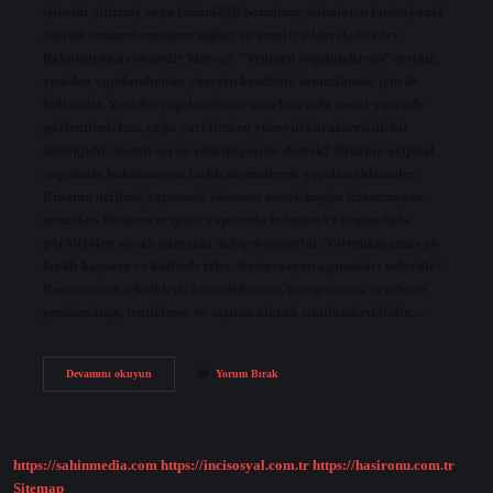
işlevini yitirmiş veya bütünlüğü bozulmuş dokuların fonksiyonel
olarak tamamlanmasını sağlayan ameliyatları ifade eder.
Rekonstrüksiyon nedir kimya? “Yeniden yapılandırma” terimi,
yeniden yapılandırılan yüzeyin kendisini tanımlamak için de
kullanılır. Yeniden yapılandırma sınırlı sayıda metal yüzeyde
gözlemlenirken, çoğu yarı iletken yüzeyin karakteristik bir
özelliğidir. Restorasyon restitüsyon ne demek? Binanın orijinal
yapısında bulunmayan farklı dönemlerde yapılan eklemeler.
Binanın orijinal yapısında bulunan ancak bugün izlenemeyen
unsurlar. Binanın orijinal yapısında bulunan ve bugün hala
görülebilen ancak zamanla değişen unsurlar. Yorumlanamayan
farklı kapsam ve kalitede izler. Restorasyon aşamaları nelerdir?
Restorasyon teknikleri; konsolidasyon, entegrasyon, yenileme,
yeniden inşa, temizleme ve taşıma olarak sınıflandırılabilir.…
Rekonstrüksiyon
Devamını okuyun
Yorum Bırak
Nedir
Restorasyon
https://sahinmedia.com
https://incisosyal.com.tr
https://hasironu.com.tr
Sitemap