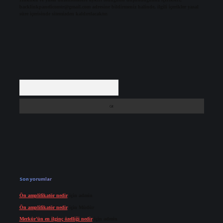
backlinkpanelicomtr@gmail.com
adresine bildirmeniz halinde, ilgili içerikler yasal
süre içerisinde sitemizden kaldırılacaktır.
Arama
Son yorumlar
Ön amplifikatör nedir
için
admin
Ön amplifikatör nedir
için
Müdür
Merkür’ün en ilginç özelliği nedir
için
admin