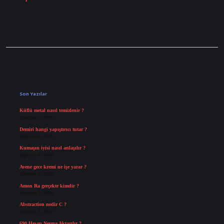
Sidebar
Son Yazılar
Küflü metal nasıl temizlenir ?
Ağustos 7, 2026
Demiri hangi yapıştırıcı tutar ?
Ağustos 6, 2026
Kumaşın iyisi nasıl anlaşılır ?
Ağustos 6, 2026
Avene gece kremi ne işe yarar ?
Ağustos 5, 2026
Amon Ra gerçekte kimdir ?
Ağustos 3, 2026
Abstraction nedir C ?
Ağustos 3, 2026
690 Hesap Nereye Aktarılır ?