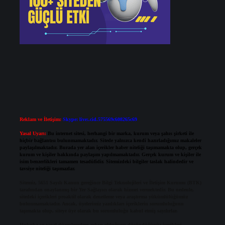
Reklam ve İletişim:
Skype: live:.cid.575569c608265c69
Yasal Uyarı:
Bu internet sitesi, herhangi bir marka, kurum veya şahıs şirketi ile
hiçbir bağlantısı bulunmamaktadır. Sitede yalnızca kendi hazırladığımız makaleler
paylaşılmaktadır. Burada yer alan içerikler haber niteliği taşımamakta olup, gerçek
kurum ve kişiler hakkında paylaşım yapılmamaktadır. Gerçek kurum ve kişiler ile
isim benzerlikleri tamamen tesadüfidir. Sitemizdeki bilgiler taslak halindedir ve
tavsiye niteliği taşımazlar.
Sitemiz, 5651 Sayılı Kanun gereğince Bilgi Teknolojileri ve İletişim Kurumu (BTK)
tarafından onaylanmış bir Yer Sağlayıcı olarak hizmet vermektedir. Bu nedenle,
sitedeki içerikleri proaktif olarak denetleme veya araştırma yükümlülüğümüz
bulunmamaktadır. Ancak, üyelerimiz yazdıkları içeriklerin sorumluluğunu
taşımakta olup, siteye üye olarak bu sorumluluğu kabul etmiş sayılırlar.
Hukuka ve yasal düzenlemelere aykırı olduğunu düşündüğünüz içerikleri,