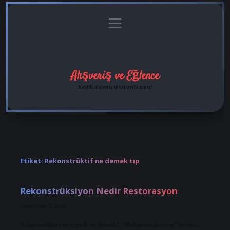
menüyü
Anasayfa
Gizlilik
Yasal
Hakkımızda
aç
Politikası
Uyarı
Alışveriş ve Eğlence
Keyifli alışveriş tüyolarıyla tanış!
Etiket:
Rekonstrüktif ne demek tıp
Rekonstrüksiyon Nedir Restorasyon
Tarih: Ocak 1, 2025
Rekonstrüksiyon etmek ne demek? “Rekonstrüksiyon” terimi,