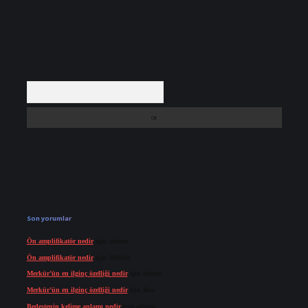
Arama
Son yorumlar
Ön amplifikatör nedir
için
admin
Ön amplifikatör nedir
için
Müdür
Merkür’ün en ilginç özelliği nedir
için
admin
Merkür’ün en ilginç özelliği nedir
için
Buz
Bedestenin kelime anlamı nedir
için
admin