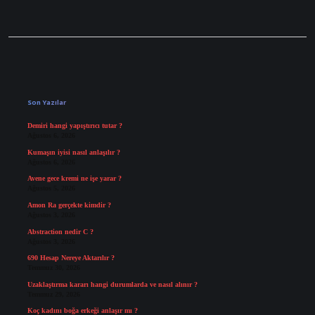
Sidebar
Son Yazılar
Demiri hangi yapıştırıcı tutar ?
Ağustos 6, 2026
Kumaşın iyisi nasıl anlaşılır ?
Ağustos 6, 2026
Avene gece kremi ne işe yarar ?
Ağustos 5, 2026
Amon Ra gerçekte kimdir ?
Ağustos 3, 2026
Abstraction nedir C ?
Ağustos 3, 2026
690 Hesap Nereye Aktarılır ?
Temmuz 30, 2026
Uzaklaştırma kararı hangi durumlarda ve nasıl alınır ?
Temmuz 29, 2026
Koç kadını boğa erkeği anlaşır mı ?