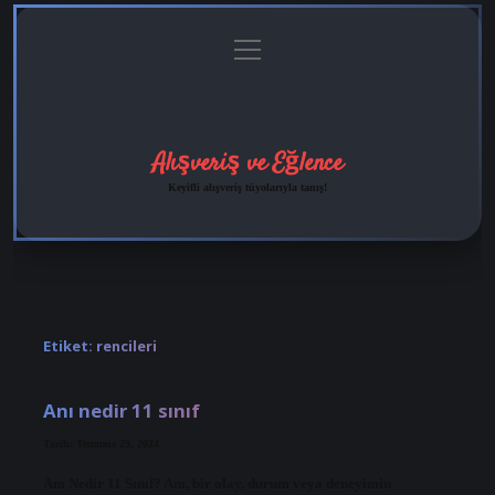
menüyü
Anasayfa
Gizlilik
Yasal
Hakkımızda
aç
Politikası
Uyarı
Alışveriş ve Eğlence
Keyifli alışveriş tüyolarıyla tanış!
Etiket:
rencileri
Anı nedir 11 sınıf
Tarih: Temmuz 29, 2024
Anı Nedir 11 Sınıf? Anı, bir olay, durum veya deneyimin