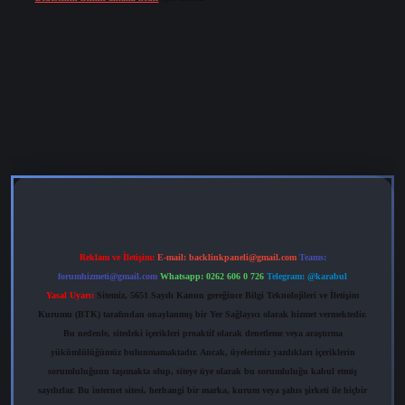
grandoperabet
tulipbetgiris.org
Reklam ve İletişim:
E-mail:
backlinkpaneli@gmail.com
Teams:
forumhizmeti@gmail.com
Whatsapp: 0262 606 0 726
Telegram: @karabul
Yasal Uyarı:
Sitemiz, 5651 Sayılı Kanun gereğince Bilgi Teknolojileri ve İletişim
Kurumu (BTK) tarafından onaylanmış bir Yer Sağlayıcı olarak hizmet vermektedir.
Bu nedenle, sitedeki içerikleri proaktif olarak denetleme veya araştırma
yükümlülüğümüz bulunmamaktadır. Ancak, üyelerimiz yazdıkları içeriklerin
sorumluluğunu taşımakta olup, siteye üye olarak bu sorumluluğu kabul etmiş
sayılırlar. Bu internet sitesi, herhangi bir marka, kurum veya şahıs şirketi ile hiçbir