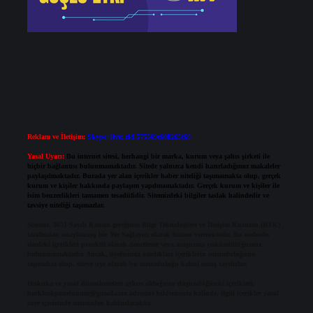
Reklam ve İletişim:
Skype: live:.cid.575569c608265c69
Yasal Uyarı:
Bu internet sitesi, herhangi bir marka, kurum veya şahıs şirketi ile
hiçbir bağlantısı bulunmamaktadır. Sitede yalnızca kendi hazırladığımız makaleler
paylaşılmaktadır. Burada yer alan içerikler haber niteliği taşımamakta olup, gerçek
kurum ve kişiler hakkında paylaşım yapılmamaktadır. Gerçek kurum ve kişiler ile
isim benzerlikleri tamamen tesadüfidir. Sitemizdeki bilgiler taslak halindedir ve
tavsiye niteliği taşımazlar.
Sitemiz, 5651 Sayılı Kanun gereğince Bilgi Teknolojileri ve İletişim Kurumu (BTK)
tarafından onaylanmış bir Yer Sağlayıcı olarak hizmet vermektedir. Bu nedenle,
sitedeki içerikleri proaktif olarak denetleme veya araştırma yükümlülüğümüz
bulunmamaktadır. Ancak, üyelerimiz yazdıkları içeriklerin sorumluluğunu
taşımakta olup, siteye üye olarak bu sorumluluğu kabul etmiş sayılırlar.
Hukuka ve yasal düzenlemelere aykırı olduğunu düşündüğünüz içerikleri,
backlinkpanelicomtr@gmail.com
adresine bildirmeniz halinde, ilgili içerikler yasal
süre içerisinde sitemizden kaldırılacaktır.