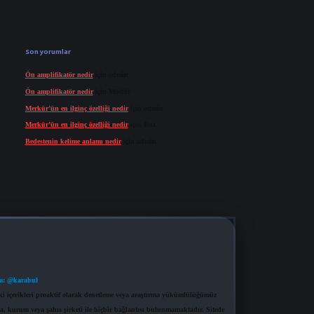
Son yorumlar
Ön amplifikatör nedir
için
admin
Ön amplifikatör nedir
için
Müdür
Merkür’ün en ilginç özelliği nedir
için
admin
Merkür’ün en ilginç özelliği nedir
için
Buz
Bedestenin kelime anlamı nedir
için
admin
m: @karabul
eki içerikleri proaktif olarak denetleme veya araştırma yükümlülüğümüz
a, kurum veya şahıs şirketi ile hiçbir bağlantısı bulunmamaktadır. Sitede