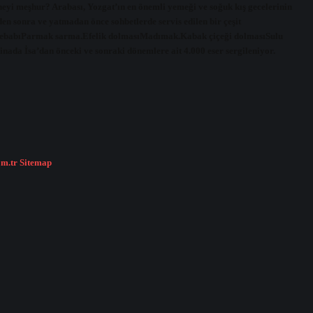
eyi meşhur? Arabası, Yozgat’ın en önemli yemeği ve soğuk kış gecelerinin
n sonra ve yatmadan önce sohbetlerde servis edilen bir çeşit
r KebabıParmak sarma.Efelik dolmasıMadımak.Kabak çiçeği dolmasıSulu
nada İsa’dan önceki ve sonraki dönemlere ait 4.000 eser sergileniyor.
om.tr
Sitemap