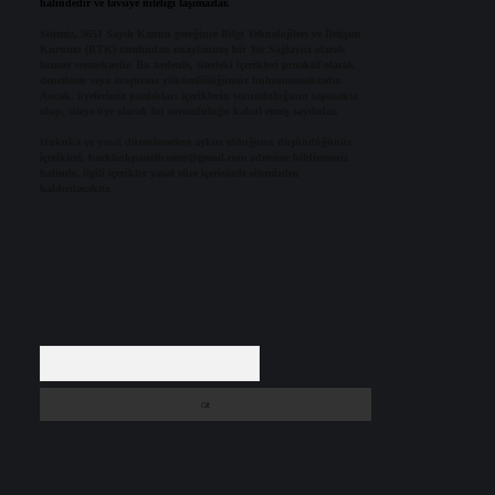
halindedir ve tavsiye niteliği taşımazlar.
Sitemiz, 5651 Sayılı Kanun gereğince Bilgi Teknolojileri ve İletişim
Kurumu (BTK) tarafından onaylanmış bir Yer Sağlayıcı olarak
hizmet vermektedir. Bu nedenle, sitedeki içerikleri proaktif olarak
denetleme veya araştırma yükümlülüğümüz bulunmamaktadır.
Ancak, üyelerimiz yazdıkları içeriklerin sorumluluğunu taşımakta
olup, siteye üye olarak bu sorumluluğu kabul etmiş sayılırlar.
Hukuka ve yasal düzenlemelere aykırı olduğunu düşündüğünüz
içerikleri,
backlinkpanelicomtr@gmail.com
adresine bildirmeniz
halinde, ilgili içerikler yasal süre içerisinde sitemizden
kaldırılacaktır.
Arama