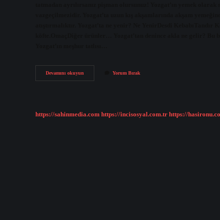
tatmadan ayrılırsanız pişman olursunuz! Yozgat’ın yemek olarak n
vazgeçilmezidir. Yozgat’ta uzun kış akşamlarında akşam yemeğinde
atıştırmalıktır. Yozgat’ta ne yenir? Ne YenirDesdi KebabıTandı
köfte.OmaçDiğer ürünler… Yozgat’tan denince akla ne gelir? Bu bi
Yozgat’ın meşhur tatlısı…
Yozgatın
Devamını okuyun
Yorum Bırak
En
Çok
Neyi
Meşhur
https://sahinmedia.com
https://incisosyal.com.tr
https://hasironu.c