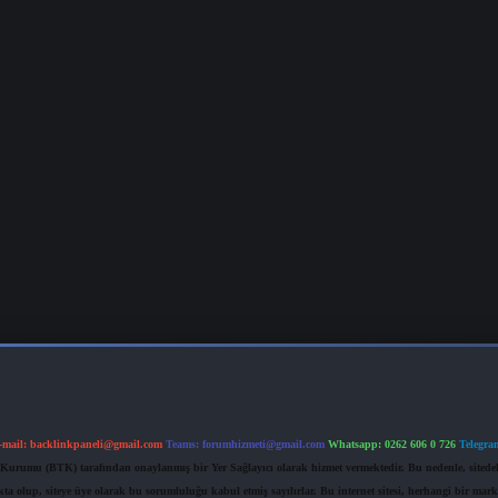
-mail:
backlinkpaneli@gmail.com
Teams:
forumhizmeti@gmail.com
Whatsapp: 0262 606 0 726
Telegra
im Kurumu (BTK) tarafından onaylanmış bir Yer Sağlayıcı olarak hizmet vermektedir. Bu nedenle, sited
 olup, siteye üye olarak bu sorumluluğu kabul etmiş sayılırlar. Bu internet sitesi, herhangi bir mark