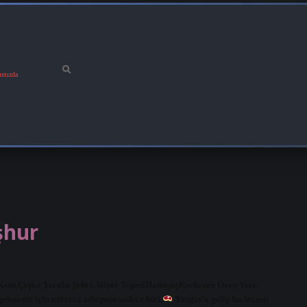
ımızda
şhur
ik Kent.Çeşka Yeraltı Şehri.Alişar TepesiHattuşaşKerkenes Ören Yeri.
elmeniz için onlarca sebepten sadece biri.
Yozgat’a gelip bu lezzeti