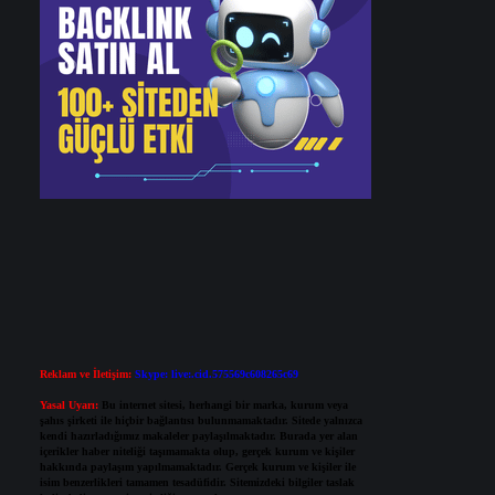
Reklam ve İletişim:
Skype: live:.cid.575569c608265c69
Yasal Uyarı:
Bu internet sitesi, herhangi bir marka, kurum veya
şahıs şirketi ile hiçbir bağlantısı bulunmamaktadır. Sitede yalnızca
kendi hazırladığımız makaleler paylaşılmaktadır. Burada yer alan
içerikler haber niteliği taşımamakta olup, gerçek kurum ve kişiler
hakkında paylaşım yapılmamaktadır. Gerçek kurum ve kişiler ile
isim benzerlikleri tamamen tesadüfidir. Sitemizdeki bilgiler taslak