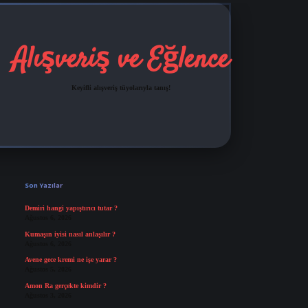
Alışveriş ve Eğlence
Keyifli alışveriş tüyolarıyla tanış!
Sidebar
grandoperabet
tulipbetgir
Son Yazılar
Demiri hangi yapıştırıcı tutar ?
Ağustos 6, 2026
Kumaşın iyisi nasıl anlaşılır ?
Ağustos 6, 2026
Avene gece kremi ne işe yarar ?
Ağustos 5, 2026
Amon Ra gerçekte kimdir ?
Ağustos 3, 2026