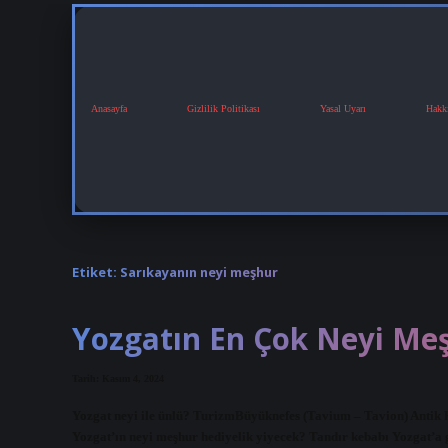
Anasayfa
Gizlilik Politikası
Yasal Uyarı
Hakk
Etiket:
Sarıkayanın neyi meşhur
Yozgatın En Çok Neyi Me
Tarih: Kasım 4, 2024
Yozgat neyi ile ünlü? TurizmBüyüknefes (Tavium – Tavion) ​​​​​​​​Ant
Yozgat’ın neyi meşhur hediyelik yiyecek? Tandır kebabı Yozgat’a g