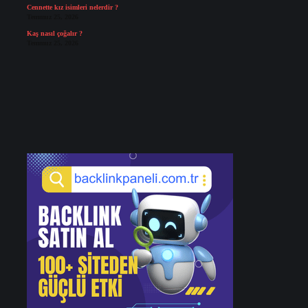
Cennette kız isimleri nelerdir ?
Temmuz 25, 2026
Kaş nasıl çoğalır ?
Temmuz 25, 2026