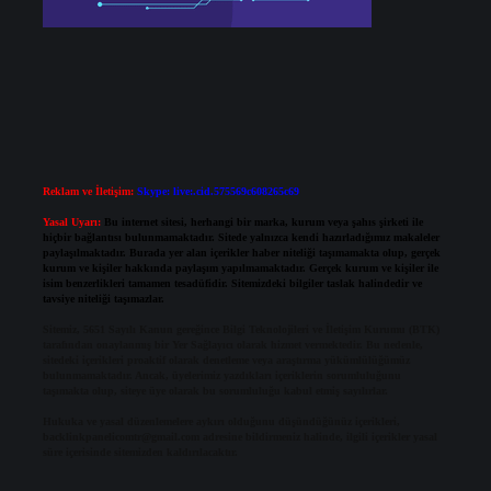
Reklam ve İletişim:
Skype: live:.cid.575569c608265c69
Yasal Uyarı:
Bu internet sitesi, herhangi bir marka, kurum veya şahıs şirketi ile
hiçbir bağlantısı bulunmamaktadır. Sitede yalnızca kendi hazırladığımız makaleler
paylaşılmaktadır. Burada yer alan içerikler haber niteliği taşımamakta olup, gerçek
kurum ve kişiler hakkında paylaşım yapılmamaktadır. Gerçek kurum ve kişiler ile
isim benzerlikleri tamamen tesadüfidir. Sitemizdeki bilgiler taslak halindedir ve
tavsiye niteliği taşımazlar.
Sitemiz, 5651 Sayılı Kanun gereğince Bilgi Teknolojileri ve İletişim Kurumu (BTK)
tarafından onaylanmış bir Yer Sağlayıcı olarak hizmet vermektedir. Bu nedenle,
sitedeki içerikleri proaktif olarak denetleme veya araştırma yükümlülüğümüz
bulunmamaktadır. Ancak, üyelerimiz yazdıkları içeriklerin sorumluluğunu
taşımakta olup, siteye üye olarak bu sorumluluğu kabul etmiş sayılırlar.
Hukuka ve yasal düzenlemelere aykırı olduğunu düşündüğünüz içerikleri,
backlinkpanelicomtr@gmail.com
adresine bildirmeniz halinde, ilgili içerikler yasal
süre içerisinde sitemizden kaldırılacaktır.