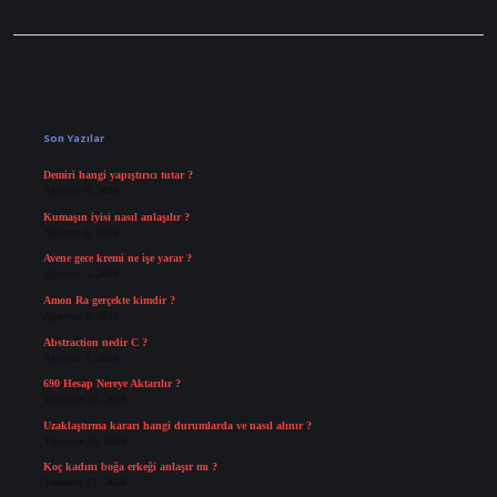
Sidebar
Son Yazılar
Demiri hangi yapıştırıcı tutar ?
Ağustos 6, 2026
Kumaşın iyisi nasıl anlaşılır ?
Ağustos 6, 2026
Avene gece kremi ne işe yarar ?
Ağustos 5, 2026
Amon Ra gerçekte kimdir ?
Ağustos 3, 2026
Abstraction nedir C ?
Ağustos 3, 2026
690 Hesap Nereye Aktarılır ?
Temmuz 30, 2026
Uzaklaştırma kararı hangi durumlarda ve nasıl alınır ?
Temmuz 29, 2026
Koç kadını boğa erkeği anlaşır mı ?
Temmuz 27, 2026