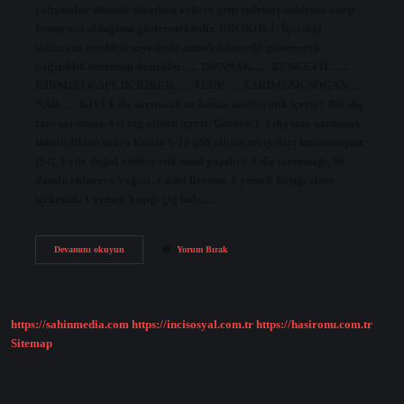
çalışmalar düzenli tüketilen kefirin grip enfeksiyonlarına karşı
koruyucu olduğunu göstermektedir. BROKOLİ: İçerdiği
sülforane maddesi sayesinde antioksidan etki göstererek
bağışıklık sistemini destekler. … ISPANAK. … ZENCEFİL. …
KIRMIZI KAPLIK BİBER. … TURP. … SARIMSAK SOĞAN. …
NAR. … KİVİ 1 diş sarımsak ne kadar antibiyotik içerir? Bir diş
taze sarımsak 4-5 mg allisin içerir. Günlük 1-3 diş taze sarımsak
tüketildikten sonra kanda 6-18 µM allisin seviyeleri bulunmuştur
[14]. Evde doğal antibiyotik nasıl yapılır? 3 diş sarımsağı, 90
damla ekinezya yağını, 1 adet limonu, 1 yemek kaşığı elma
sirkesini, 1 yemek kaşığı çiğ balı,…
En
Devamını okuyun
Yorum Bırak
Güçlü
Doğal
Antibiyotik
Nedir
https://sahinmedia.com
https://incisosyal.com.tr
https://hasironu.com.tr
Sitemap