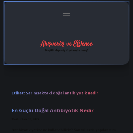
menüyü
Anasayfa
Gizlilik
Yasal
Hakkımızda
aç
Politikası
Uyarı
Alışveriş ve Eğlence
Keyifli alışveriş tüyolarıyla tanış!
Etiket:
Sarımsaktaki doğal antibiyotik nedir
En Güçlü Doğal Antibiyotik Nedir
Tarih: Ocak 19, 2025
Antibiyotik yerine ne kullanabiliriz? Son yıllarda yapılan tüm