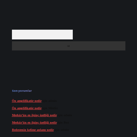
Arama
Son yorumlar
Ön amplifikatör nedir
için
admin
Ön amplifikatör nedir
için
Müdür
Merkür’ün en ilginç özelliği nedir
için
admin
Merkür’ün en ilginç özelliği nedir
için
Buz
Bedestenin kelime anlamı nedir
için
admin