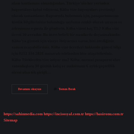
alanı kısıtlaması olmadığından, Türkiye’nin her yerinden
başvuruları kabul ediyoruz. Küba vize başvuruları çevrimiçi
olarak tamamlanır. Başvuruda bulunmak için, pasaportunuzun
kimlik bilgilerinizin bulunduğu sayfasını renkli olarak tarayın ve
adresimize e-posta ile gönderin. Küba vizesi kaç TL? Küba vize
ücreti 50 avrodur. Bu ücret belirli bir standarda dayanmaktadır.
Küba’ya girmek için vizeye ihtiyacınız varsa, bizi istediğiniz
zaman arayabilirsiniz. Küba vize ücretleri hakkında güncel bilgi
için 0212 334 2828 numaralı telefondan bize ulaşabilirsiniz.
Küba Türklerden vize istiyor mu? Küba, normal pasaportu olan
vatandaşlara 30 günlük kalış ve maksimum 6 aylık geçerlilik
süresi olan tek girişli…
Küba
Devamını okuyun
Yorum Bırak
Vizesine
Nasıl
Başvurulur
https://sahinmedia.com
https://incisosyal.com.tr
https://hasironu.com.tr
Sitemap