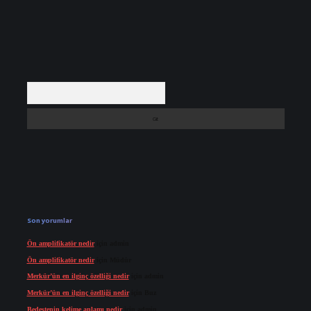
Arama
Son yorumlar
Ön amplifikatör nedir
için
admin
Ön amplifikatör nedir
için
Müdür
Merkür’ün en ilginç özelliği nedir
için
admin
Merkür’ün en ilginç özelliği nedir
için
Buz
Bedestenin kelime anlamı nedir
için
admin