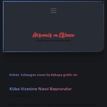
menüyü
Anasayfa
Gizlilik
Yasal
Hakkımızda
aç
Politikası
Uyarı
Alışveriş ve Eğlence
Keyifli alışveriş tüyolarıyla tanış!
Etiket:
Schengen vizesi ile Kübaya gidilir mi
Küba Vizesine Nasıl Başvurulur
Tarih: Ekim 18, 2024
Küba vize başvurusu nasıl yapılır? Küba Büyükelçiliği’nin yetki