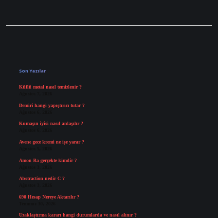
Sidebar
Son Yazılar
Küflü metal nasıl temizlenir ?
Ağustos 7, 2026
Demiri hangi yapıştırıcı tutar ?
Ağustos 6, 2026
Kumaşın iyisi nasıl anlaşılır ?
Ağustos 6, 2026
Avene gece kremi ne işe yarar ?
Ağustos 5, 2026
Amon Ra gerçekte kimdir ?
Ağustos 3, 2026
Abstraction nedir C ?
Ağustos 3, 2026
690 Hesap Nereye Aktarılır ?
Temmuz 30, 2026
Uzaklaştırma kararı hangi durumlarda ve nasıl alınır ?