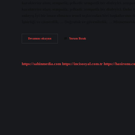
karakterize olan; sempatik; şefkatli: sempatik bir dinleyici. semp
karakterize olan; sempatik; şefkatli: sempatik bir dinleyici. Daha
anlayış İyi bir insan olmanın temel taşlarından biri başkalarını
İşbirliği ve cömertlik. … Doğruluk ve güvenilirlik. … Minnettarlı
Sempatik
Devamını okuyun
Yorum Bırak
Olmak
Için
Ne
Yapmalıyım
https://sahinmedia.com
https://incisosyal.com.tr
https://hasironu.c