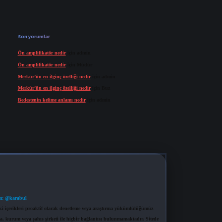
Son yorumlar
Ön amplifikatör nedir
için
admin
Ön amplifikatör nedir
için
Müdür
Merkür’ün en ilginç özelliği nedir
için
admin
Merkür’ün en ilginç özelliği nedir
için
Buz
Bedestenin kelime anlamı nedir
için
admin
m: @karabul
eki içerikleri proaktif olarak denetleme veya araştırma yükümlülüğümüz
a, kurum veya şahıs şirketi ile hiçbir bağlantısı bulunmamaktadır. Sitede