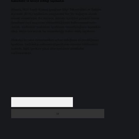
halindedir ve tavsiye niteliği taşımazlar.
Sitemiz, 5651 Sayılı Kanun gereğince Bilgi Teknolojileri ve İletişim
Kurumu (BTK) tarafından onaylanmış bir Yer Sağlayıcı olarak
hizmet vermektedir. Bu nedenle, sitedeki içerikleri proaktif olarak
denetleme veya araştırma yükümlülüğümüz bulunmamaktadır.
Ancak, üyelerimiz yazdıkları içeriklerin sorumluluğunu taşımakta
olup, siteye üye olarak bu sorumluluğu kabul etmiş sayılırlar.
Hukuka ve yasal düzenlemelere aykırı olduğunu düşündüğünüz
içerikleri,
backlinkpanelicomtr@gmail.com
adresine bildirmeniz
halinde, ilgili içerikler yasal süre içerisinde sitemizden
kaldırılacaktır.
Arama