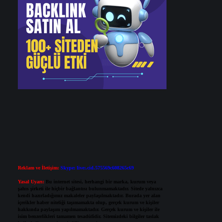
Reklam ve İletişim:
Skype: live:.cid.575569c608265c69
Yasal Uyarı:
Bu internet sitesi, herhangi bir marka, kurum veya
şahıs şirketi ile hiçbir bağlantısı bulunmamaktadır. Sitede yalnızca
kendi hazırladığımız makaleler paylaşılmaktadır. Burada yer alan
içerikler haber niteliği taşımamakta olup, gerçek kurum ve kişiler
hakkında paylaşım yapılmamaktadır. Gerçek kurum ve kişiler ile
isim benzerlikleri tamamen tesadüfidir. Sitemizdeki bilgiler taslak