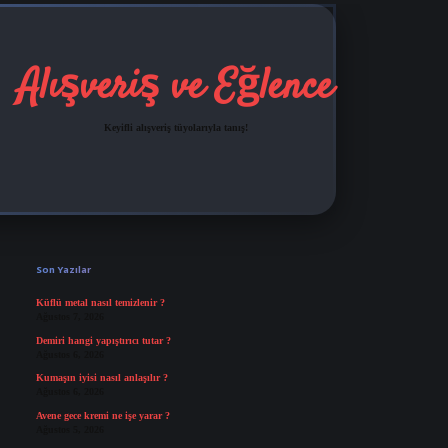
Alışveriş ve Eğlence
Keyifli alışveriş tüyolarıyla tanış!
Sidebar
grandoperabet
tulipbetgiris.org
Son Yazılar
Küflü metal nasıl temizlenir ?
Ağustos 7, 2026
Demiri hangi yapıştırıcı tutar ?
Ağustos 6, 2026
Kumaşın iyisi nasıl anlaşılır ?
Ağustos 6, 2026
Avene gece kremi ne işe yarar ?
Ağustos 5, 2026