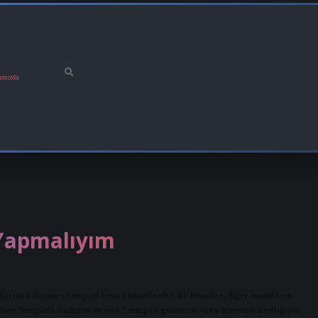
ımızda
Yapmalıyım
arını anlayan ve empati kuran insanlardır. Bu insanlar, diğer insanların
giler. Sempatik kadın ne demek? sempati gösterme veya hissetme özelliğiyle