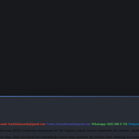
-mail:
backlinkpaneli@gmail.com
Teams:
forumhizmeti@gmail.com
Whatsapp: 0262 606 0 726
Telegra
im Kurumu (BTK) tarafından onaylanmış bir Yer Sağlayıcı olarak hizmet vermektedir. Bu nedenle, sited
 olup, siteye üye olarak bu sorumluluğu kabul etmiş sayılırlar. Bu internet sitesi, herhangi bir mark