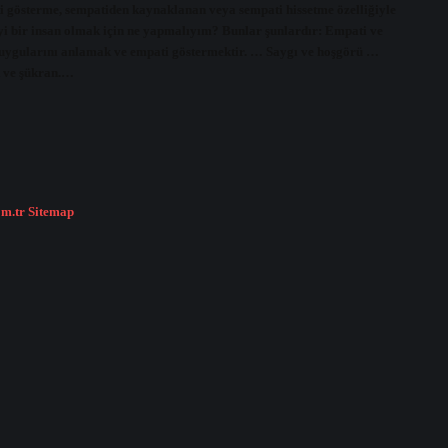
ati gösterme, sempatiden kaynaklanan veya sempati hissetme özelliğiyle
 iyi bir insan olmak için ne yapmalıyım? Bunlar şunlardır: Empati ve
n duygularını anlamak ve empati göstermektir. … Saygı ve hoşgörü …
k ve şükran.…
om.tr
Sitemap