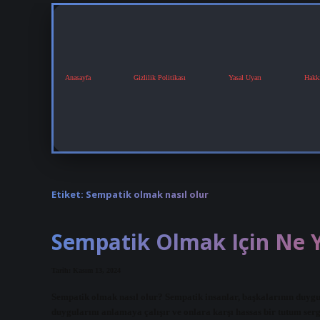
Anasayfa
Gizlilik Politikası
Yasal Uyarı
Hakk
Etiket:
Sempatik olmak nasıl olur
Sempatik Olmak Için Ne 
Tarih: Kasım 13, 2024
Sempatik olmak nasıl olur? Sempatik insanlar, başkalarının duygul
duygularını anlamaya çalışır ve onlara karşı hassas bir tutum ser