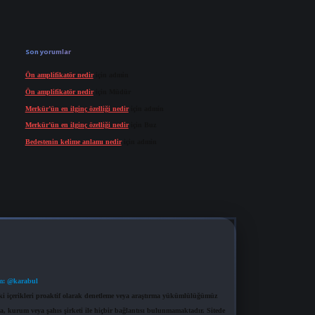
Son yorumlar
Ön amplifikatör nedir
için
admin
Ön amplifikatör nedir
için
Müdür
Merkür’ün en ilginç özelliği nedir
için
admin
Merkür’ün en ilginç özelliği nedir
için
Buz
Bedestenin kelime anlamı nedir
için
admin
m: @karabul
eki içerikleri proaktif olarak denetleme veya araştırma yükümlülüğümüz
a, kurum veya şahıs şirketi ile hiçbir bağlantısı bulunmamaktadır. Sitede