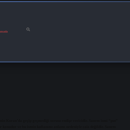
ımızda
 Kuran’da geçip geçmediği sorusu endişe vericidir. Sanem ismi “put”
r konudur ve bu ismin kullanımı anlamı nedeniyle caiz değildir. Sanem