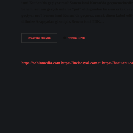
ismi Kur’an’da geçiyor mu? Sanem ismi Kuran’da geçmemektedir. 
Sanem isminin gerçek anlamı “put” olduğundan bu ismi erkek ve
geçiyor mu? Senem ismi Kuran’da geçmez, ancak dinen kabul edile
dilimize Arapçadan girmiştir. Senem ismi TDK…
Sanem
Devamını okuyun
Yorum Bırak
In
Anlamı
Ne
https://sahinmedia.com
https://incisosyal.com.tr
https://hasironu.c