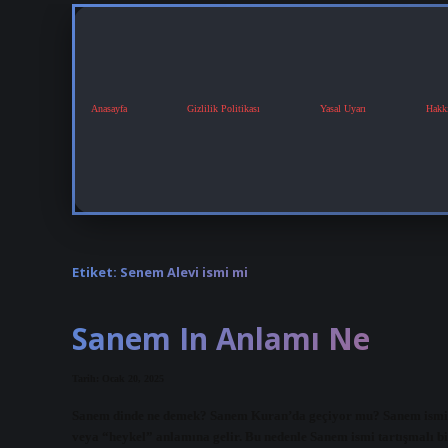
Anasayfa
Gizlilik Politikası
Yasal Uyarı
Hakk
Etiket:
Senem Alevi ismi mi
Sanem In Anlamı Ne
Tarih: Ocak 20, 2025
Sanem dinde ne demek? Sanem Kuran’da geçiyor mu? Sanem isminin
veya “heykel” anlamına gelir. Bu nedenle Sanem ismi tartışmalı bi