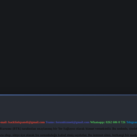
-mail:
backlinkpaneli@gmail.com
Teams:
forumhizmeti@gmail.com
Whatsapp: 0262 606 0 726
Telegra
im Kurumu (BTK) tarafından onaylanmış bir Yer Sağlayıcı olarak hizmet vermektedir. Bu nedenle, sited
 olup, siteye üye olarak bu sorumluluğu kabul etmiş sayılırlar. Bu internet sitesi, herhangi bir mark