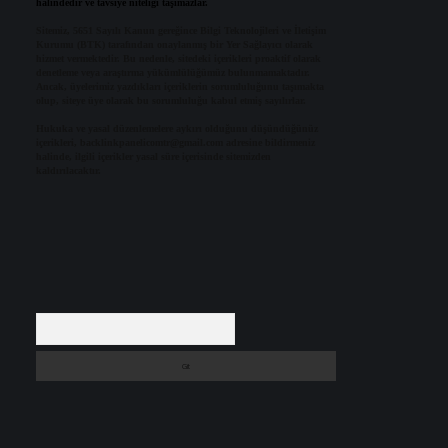
halindedir ve tavsiye niteliği taşımazlar.
Sitemiz, 5651 Sayılı Kanun gereğince Bilgi Teknolojileri ve İletişim
Kurumu (BTK) tarafından onaylanmış bir Yer Sağlayıcı olarak
hizmet vermektedir. Bu nedenle, sitedeki içerikleri proaktif olarak
denetleme veya araştırma yükümlülüğümüz bulunmamaktadır.
Ancak, üyelerimiz yazdıkları içeriklerin sorumluluğunu taşımakta
olup, siteye üye olarak bu sorumluluğu kabul etmiş sayılırlar.
Hukuka ve yasal düzenlemelere aykırı olduğunu düşündüğünüz
içerikleri,
backlinkpanelicomtr@gmail.com
adresine bildirmeniz
halinde, ilgili içerikler yasal süre içerisinde sitemizden
kaldırılacaktır.
Arama