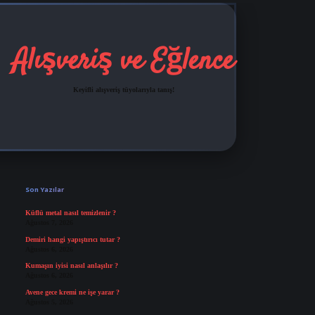
Alışveriş ve Eğlence
Keyifli alışveriş tüyolarıyla tanış!
Sidebar
grandoperabet
tulipbetgiris.org
Son Yazılar
Küflü metal nasıl temizlenir ?
Ağustos 7, 2026
Demiri hangi yapıştırıcı tutar ?
Ağustos 6, 2026
Kumaşın iyisi nasıl anlaşılır ?
Ağustos 6, 2026
Avene gece kremi ne işe yarar ?
Ağustos 5, 2026