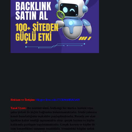
Reklam ve İletişim:
Skype: live:.cid.575569c608265c69
Yasal Uyarı:
Bu internet sitesi, herhangi bir marka, kurum veya
şahıs şirketi ile hiçbir bağlantısı bulunmamaktadır. Sitede yalnızca
kendi hazırladığımız makaleler paylaşılmaktadır. Burada yer alan
içerikler haber niteliği taşımamakta olup, gerçek kurum ve kişiler
hakkında paylaşım yapılmamaktadır. Gerçek kurum ve kişiler ile
isim benzerlikleri tamamen tesadüfidir. Sitemizdeki bilgiler taslak