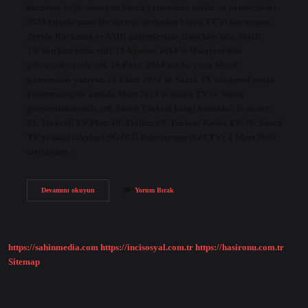
kuruluşa bağlı olmayan Sözcü gazetesinin sahibi ve yöneticisidir.
2023 yılında uzun bir sürecin ardından Sözcü TV’yi kurmuştur.
Ayrıca Korkusuz ve AMK gazetelerinin franchise’ıdır. Sözcü
TV’den kim istifa etti? 15 Ağustos 2014’te Hürriyet’teki
görevinden istifa etti. 10 Ekim 2014’ten bu yana Sözcü
gazetesinde yazıyor. 26 Ekim 2022’de Sözcü TV’nin genel yayın
yönetmenliğine atandı. Mart 2023’te Sözcü TV ve Sözcü
gazetesinden istifa etti. Sözcü Türksat hangi kanalda? D-smart:
93. Turkcell TV Plus: 69. Tivibu: 69. Türksat Kablo TV: 76. Sözcü
TV’yi nasıl izlerim? SÖZCÜ Televizyonu (SZCTV), 1 Mart 2023
tarihinden…
Sözcü
Devamını okuyun
Yorum Bırak
Tv
Hangi
Ülkenin
https://sahinmedia.com
https://incisosyal.com.tr
https://hasironu.com.tr
Sitemap