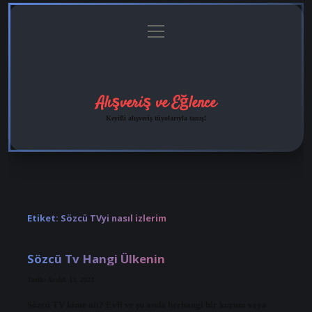
menüyü
Anasayfa
Gizlilik
Yasal
Hakkımızda
aç
Politikası
Uyarı
Alışveriş ve Eğlence
Keyifli alışveriş tüyolarıyla tanış!
Etiket:
Sözcü TVyi nasıl izlerim
Sözcü Tv Hangi Ülkenin
Tarih: Aralık 13, 2024
Sözcü TV kime ait? Evli ve şu anda herhangi bir kurum veya