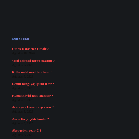
Sidebar
Son Yazılar
Orhan Karadeniz kimdir ?
Ağustos 10, 2026
Vergi daireleri nereye bağlıdır ?
Ağustos 9, 2026
Küflü metal nasıl temizlenir ?
Ağustos 7, 2026
Demiri hangi yapıştırıcı tutar ?
Ağustos 6, 2026
Kumaşın iyisi nasıl anlaşılır ?
Ağustos 6, 2026
Avene gece kremi ne işe yarar ?
Ağustos 5, 2026
Amon Ra gerçekte kimdir ?
Ağustos 3, 2026
Abstraction nedir C ?
Ağustos 3, 2026