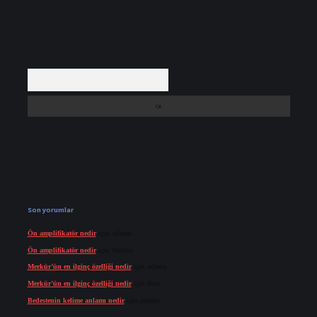
Arama
Son yorumlar
Ön amplifikatör nedir
için
admin
Ön amplifikatör nedir
için
Müdür
Merkür’ün en ilginç özelliği nedir
için
admin
Merkür’ün en ilginç özelliği nedir
için
Buz
Bedestenin kelime anlamı nedir
için
admin