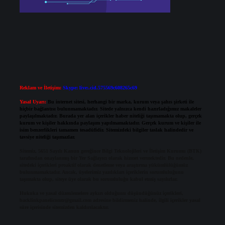
Reklam ve İletişim:
Skype: live:.cid.575569c608265c69
Yasal Uyarı:
Bu internet sitesi, herhangi bir marka, kurum veya şahıs şirketi ile
hiçbir bağlantısı bulunmamaktadır. Sitede yalnızca kendi hazırladığımız makaleler
paylaşılmaktadır. Burada yer alan içerikler haber niteliği taşımamakta olup, gerçek
kurum ve kişiler hakkında paylaşım yapılmamaktadır. Gerçek kurum ve kişiler ile
isim benzerlikleri tamamen tesadüfidir. Sitemizdeki bilgiler taslak halindedir ve
tavsiye niteliği taşımazlar.
Sitemiz, 5651 Sayılı Kanun gereğince Bilgi Teknolojileri ve İletişim Kurumu (BTK)
tarafından onaylanmış bir Yer Sağlayıcı olarak hizmet vermektedir. Bu nedenle,
sitedeki içerikleri proaktif olarak denetleme veya araştırma yükümlülüğümüz
bulunmamaktadır. Ancak, üyelerimiz yazdıkları içeriklerin sorumluluğunu
taşımakta olup, siteye üye olarak bu sorumluluğu kabul etmiş sayılırlar.
Hukuka ve yasal düzenlemelere aykırı olduğunu düşündüğünüz içerikleri,
backlinkpanelicomtr@gmail.com
adresine bildirmeniz halinde, ilgili içerikler yasal
süre içerisinde sitemizden kaldırılacaktır.