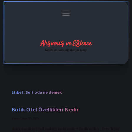
menüyü
Anasayfa
Gizlilik
Yasal
Hakkımızda
aç
Politikası
Uyarı
Alışveriş ve Eğlence
Keyifli alışveriş tüyolarıyla tanış!
Etiket:
Suit oda ne demek
Butik Otel Özellikleri Nedir
Tarih: Ekim 30, 2024
Butik otelin normal otelden farkı nedir? Butik oteller, 1980’lerde