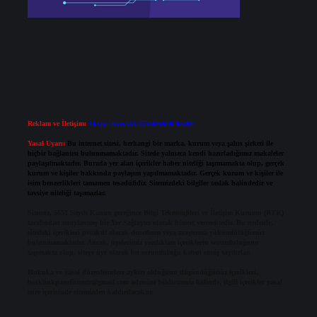
Reklam ve İletişim:
Skype: live:.cid.575569c608265c69
Yasal Uyarı:
Bu internet sitesi, herhangi bir marka, kurum veya şahıs şirketi ile
hiçbir bağlantısı bulunmamaktadır. Sitede yalnızca kendi hazırladığımız makaleler
paylaşılmaktadır. Burada yer alan içerikler haber niteliği taşımamakta olup, gerçek
kurum ve kişiler hakkında paylaşım yapılmamaktadır. Gerçek kurum ve kişiler ile
isim benzerlikleri tamamen tesadüfidir. Sitemizdeki bilgiler taslak halindedir ve
tavsiye niteliği taşımazlar.
Sitemiz, 5651 Sayılı Kanun gereğince Bilgi Teknolojileri ve İletişim Kurumu (BTK)
tarafından onaylanmış bir Yer Sağlayıcı olarak hizmet vermektedir. Bu nedenle,
sitedeki içerikleri proaktif olarak denetleme veya araştırma yükümlülüğümüz
bulunmamaktadır. Ancak, üyelerimiz yazdıkları içeriklerin sorumluluğunu
taşımakta olup, siteye üye olarak bu sorumluluğu kabul etmiş sayılırlar.
Hukuka ve yasal düzenlemelere aykırı olduğunu düşündüğünüz içerikleri,
backlinkpanelicomtr@gmail.com
adresine bildirmeniz halinde, ilgili içerikler yasal
süre içerisinde sitemizden kaldırılacaktır.