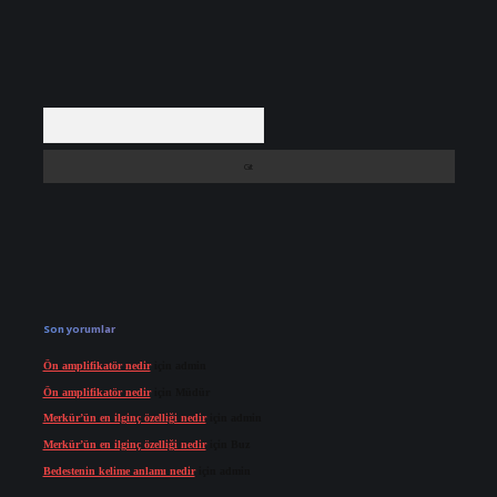
Arama
Son yorumlar
Ön amplifikatör nedir
için
admin
Ön amplifikatör nedir
için
Müdür
Merkür’ün en ilginç özelliği nedir
için
admin
Merkür’ün en ilginç özelliği nedir
için
Buz
Bedestenin kelime anlamı nedir
için
admin