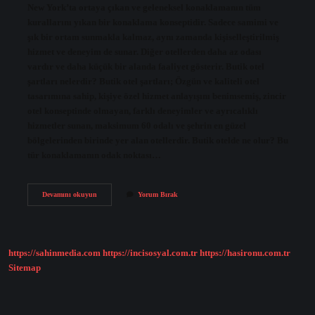
New York’ta ortaya çıkan ve geleneksel konaklamanın tüm
kurallarını yıkan bir konaklama konseptidir. Sadece samimi ve
şık bir ortam sunmakla kalmaz, aynı zamanda kişiselleştirilmiş
hizmet ve deneyim de sunar. Diğer otellerden daha az odası
vardır ve daha küçük bir alanda faaliyet gösterir. Butik otel
şartları nelerdir? Butik otel şartları; Özgün ve kaliteli otel
tasarımına sahip, kişiye özel hizmet anlayışını benimsemiş, zincir
otel konseptinde olmayan, farklı deneyimler ve ayrıcalıklı
hizmetler sunan, maksimum 60 odalı ve şehrin en güzel
bölgelerinden birinde yer alan otellerdir. Butik otelde ne olur? Bu
tür konaklamanın odak noktası…
Butik
Devamını okuyun
Yorum Bırak
Otel
Özellikleri
Nedir
https://sahinmedia.com
https://incisosyal.com.tr
https://hasironu.com.tr
Sitemap