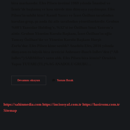
bira markasıdır. Efes Pilsen üretimi 1969 yılında İstanbul ve
İzmir’de başlamış ve kısa sürede tüm dünyaya yayılmıştır. Efes
Pilsen’in sahibi kim? Kamil Yazıcı ve İzzet Özilhan tarafından
kurulan grup, şu anda iki aile tarafından yönetilmektedir. Grubun
%68’i Yazıcılar Holding’e, %32’si ise Özilhan Sınai Yatırım’a
aittir. Grubun Yönetim Kurulu Başkanı, İzzet Özilhan’ın oğlu
Tuncay Özilhan’dır ve Yönetim Kurulu Başkanı Hurşit
Zorlu’dur. Efes Pilsen kime satıldı? Anadolu Efes, 2016 yılında
dünyanın en büyük bira üreticisi Anheuser-Busch InBev’den (“AB
InBev”) SABMiller’ı satın aldı. Efes Pilsen bira kimin? Ortaklık
Yapısı TUTARI (TL)%AG ANADOLU GRUBU…
Efes
Devamını okuyun
Yorum Bırak
Pilsen
Bira
Kime
Ait
https://sahinmedia.com
https://incisosyal.com.tr
https://hasironu.com.tr
Sitemap