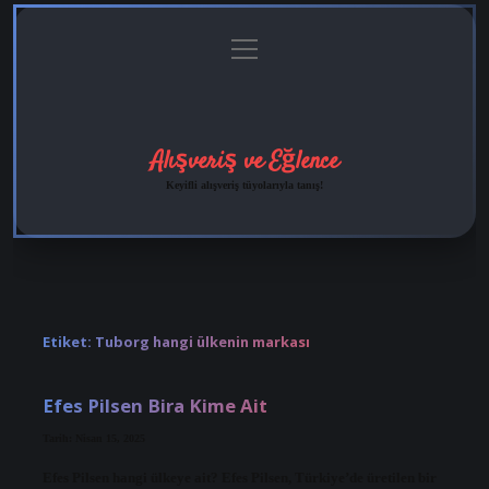
menüyü
Anasayfa
Gizlilik
Yasal
Hakkımızda
aç
Politikası
Uyarı
Alışveriş ve Eğlence
Keyifli alışveriş tüyolarıyla tanış!
Etiket:
Tuborg hangi ülkenin markası
Efes Pilsen Bira Kime Ait
Tarih: Nisan 15, 2025
Efes Pilsen hangi ülkeye ait? Efes Pilsen, Türkiye’de üretilen bir