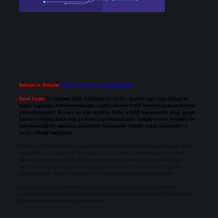
Reklam ve İletişim:
Skype: live:.cid.575569c608265c69
Yasal Uyarı:
Bu internet sitesi, herhangi bir marka, kurum veya şahıs şirketi ile
hiçbir bağlantısı bulunmamaktadır. Sitede yalnızca kendi hazırladığımız makaleler
paylaşılmaktadır. Burada yer alan içerikler haber niteliği taşımamakta olup, gerçek
kurum ve kişiler hakkında paylaşım yapılmamaktadır. Gerçek kurum ve kişiler ile
isim benzerlikleri tamamen tesadüfidir. Sitemizdeki bilgiler taslak halindedir ve
tavsiye niteliği taşımazlar.
Sitemiz, 5651 Sayılı Kanun gereğince Bilgi Teknolojileri ve İletişim Kurumu (BTK)
tarafından onaylanmış bir Yer Sağlayıcı olarak hizmet vermektedir. Bu nedenle,
sitedeki içerikleri proaktif olarak denetleme veya araştırma yükümlülüğümüz
bulunmamaktadır. Ancak, üyelerimiz yazdıkları içeriklerin sorumluluğunu
taşımakta olup, siteye üye olarak bu sorumluluğu kabul etmiş sayılırlar.
Hukuka ve yasal düzenlemelere aykırı olduğunu düşündüğünüz içerikleri,
backlinkpanelicomtr@gmail.com
adresine bildirmeniz halinde, ilgili içerikler yasal
süre içerisinde sitemizden kaldırılacaktır.