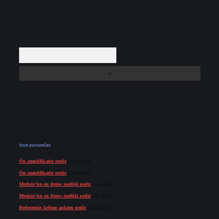
Arama
Son yorumlar
Ön amplifikatör nedir
için
admin
Ön amplifikatör nedir
için
Müdür
Merkür’ün en ilginç özelliği nedir
için
admin
Merkür’ün en ilginç özelliği nedir
için
Buz
Bedestenin kelime anlamı nedir
için
admin