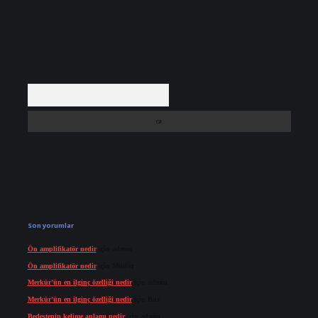
Arama
Son yorumlar
Ön amplifikatör nedir
için
admin
Ön amplifikatör nedir
için
Müdür
Merkür’ün en ilginç özelliği nedir
için
admin
Merkür’ün en ilginç özelliği nedir
için
Buz
Bedestenin kelime anlamı nedir
için
admin