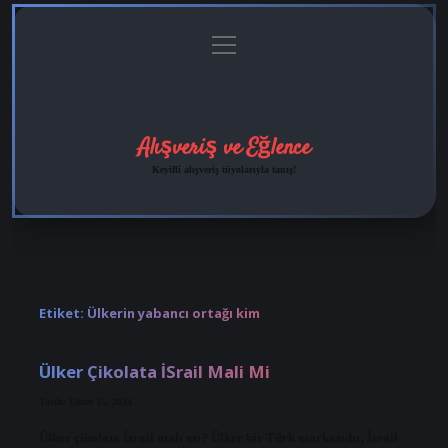
menüyü
Anasayfa
Gizlilik
Yasal
Hakkımızda
aç
Politikası
Uyarı
Alışveriş ve Eğlence
Keyifli alışveriş tüyolarıyla tanış!
Etiket:
Ülkerin yabancı ortağı kim
Ülker Çikolata İSrail Mali Mi
Tarih: Ekim 15, 2024
Ülker çikolata İsrail malı mı? Ülker bir Türk markasıdır, İsrail