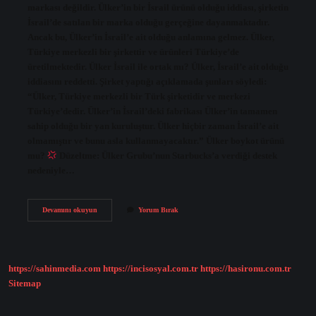
markası değildir. Ülker’in bir İsrail ürünü olduğu iddiası, şirketin
İsrail’de satılan bir marka olduğu gerçeğine dayanmaktadır.
Ancak bu, Ülker’in İsrail’e ait olduğu anlamına gelmez. Ülker,
Türkiye merkezli bir şirkettir ve ürünleri Türkiye’de
üretilmektedir. Ülker İsrail ile ortak mı? Ülker, İsrail’e ait olduğu
iddiasını reddetti. Şirket yaptığı açıklamada şunları söyledi:
“Ülker, Türkiye merkezli bir Türk şirketidir ve merkezi
Türkiye’dedir. Ülker’in İsrail’deki fabrikası Ülker’in tamamen
sahip olduğu bir yan kuruluştur. Ülker hiçbir zaman İsrail’e ait
olmamıştır ve bunu asla kullanmayacaktır.” Ülker boykot ürünü
mu?
Düzeltme: Ülker Grubu’nun Starbucks’a verdiği destek
nedeniyle…
Ülker
Devamını okuyun
Yorum Bırak
Çikolata
İSrail
Mali
Mi
https://sahinmedia.com
https://incisosyal.com.tr
https://hasironu.com.tr
Sitemap