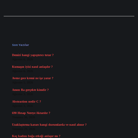
Sidebar
Son Yazılar
Demiri hangi yapıştırıcı tutar ?
Ağustos 6, 2026
Kumaşın iyisi nasıl anlaşılır ?
Ağustos 6, 2026
Avene gece kremi ne işe yarar ?
Ağustos 5, 2026
Amon Ra gerçekte kimdir ?
Ağustos 3, 2026
Abstraction nedir C ?
Ağustos 3, 2026
690 Hesap Nereye Aktarılır ?
Temmuz 30, 2026
Uzaklaştırma kararı hangi durumlarda ve nasıl alınır ?
Temmuz 29, 2026
Koç kadını boğa erkeği anlaşır mı ?