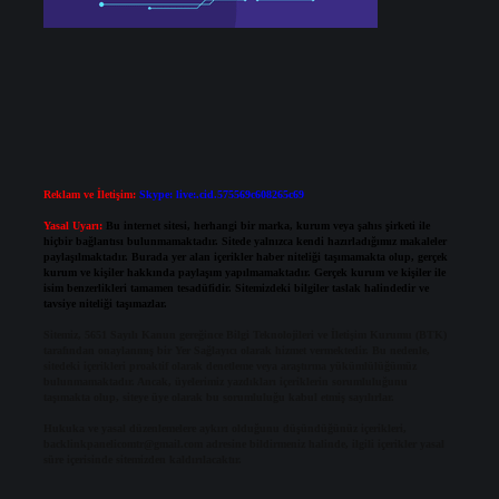
Reklam ve İletişim:
Skype: live:.cid.575569c608265c69
Yasal Uyarı:
Bu internet sitesi, herhangi bir marka, kurum veya şahıs şirketi ile
hiçbir bağlantısı bulunmamaktadır. Sitede yalnızca kendi hazırladığımız makaleler
paylaşılmaktadır. Burada yer alan içerikler haber niteliği taşımamakta olup, gerçek
kurum ve kişiler hakkında paylaşım yapılmamaktadır. Gerçek kurum ve kişiler ile
isim benzerlikleri tamamen tesadüfidir. Sitemizdeki bilgiler taslak halindedir ve
tavsiye niteliği taşımazlar.
Sitemiz, 5651 Sayılı Kanun gereğince Bilgi Teknolojileri ve İletişim Kurumu (BTK)
tarafından onaylanmış bir Yer Sağlayıcı olarak hizmet vermektedir. Bu nedenle,
sitedeki içerikleri proaktif olarak denetleme veya araştırma yükümlülüğümüz
bulunmamaktadır. Ancak, üyelerimiz yazdıkları içeriklerin sorumluluğunu
taşımakta olup, siteye üye olarak bu sorumluluğu kabul etmiş sayılırlar.
Hukuka ve yasal düzenlemelere aykırı olduğunu düşündüğünüz içerikleri,
backlinkpanelicomtr@gmail.com
adresine bildirmeniz halinde, ilgili içerikler yasal
süre içerisinde sitemizden kaldırılacaktır.