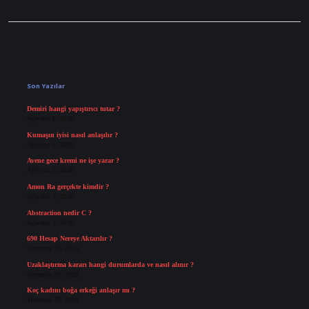
Sidebar
Son Yazılar
Demiri hangi yapıştırıcı tutar ?
Ağustos 6, 2026
Kumaşın iyisi nasıl anlaşılır ?
Ağustos 6, 2026
Avene gece kremi ne işe yarar ?
Ağustos 5, 2026
Amon Ra gerçekte kimdir ?
Ağustos 3, 2026
Abstraction nedir C ?
Ağustos 3, 2026
690 Hesap Nereye Aktarılır ?
Temmuz 30, 2026
Uzaklaştırma kararı hangi durumlarda ve nasıl alınır ?
Temmuz 29, 2026
Koç kadını boğa erkeği anlaşır mı ?
Temmuz 27, 2026