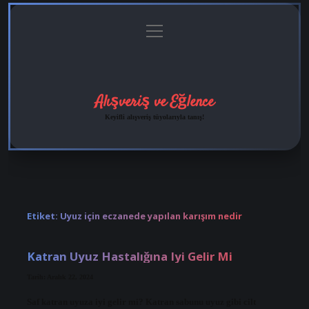
menüyü
Anasayfa
Gizlilik
Yasal
Hakkımızda
aç
Politikası
Uyarı
Alışveriş ve Eğlence
Keyifli alışveriş tüyolarıyla tanış!
Etiket:
Uyuz için eczanede yapılan karışım nedir
Katran Uyuz Hastalığına Iyi Gelir Mi
Tarih: Aralık 22, 2024
Saf katran uyuza iyi gelir mi? Katran sabunu uyuz gibi cilt