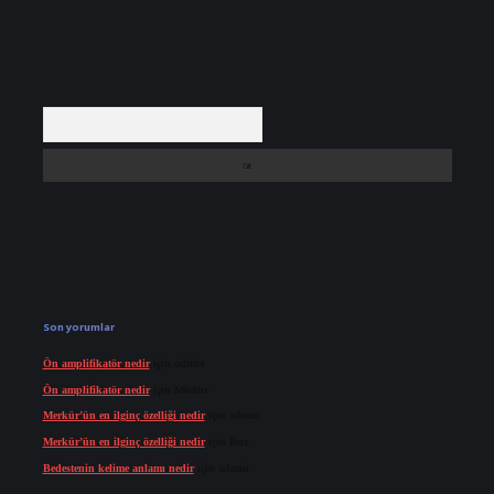
Arama
Son yorumlar
Ön amplifikatör nedir
için
admin
Ön amplifikatör nedir
için
Müdür
Merkür’ün en ilginç özelliği nedir
için
admin
Merkür’ün en ilginç özelliği nedir
için
Buz
Bedestenin kelime anlamı nedir
için
admin