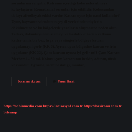
sorunlarına iyi gelir. Katranın içerdiği koku nefes almayı
kolaylaştırır. Romatizmal sorunlar için etkilidir. Kokusundan
dolayı afrodizyak etkisi vardır. Katran uyuz için nasıl kullanılır?
Uyuz, hayvanın vücudunun çeşitli yerlerinden tüylerin
dökülmesine ve bu bölgelerde yaraların oluşmasına neden olur.
Tedavi, döküntüyü temizlemeyi ve hastalık ortadan kalkana
kadar temiz bir bez, fırça veya süngerle bölgeye katran
uygulamayı içerir (KK 6). Ayrıca uyuz bölgesine katran ve irin
uygulanır (KK 22). Çam katranı uyuza iyi gelir mi? Çam Katranı
Merhemi – 50 ml. Kokusu çam katranının keskin, odunsu, tütsü
kokusudur. Egzama, sedef hastalığı, mantar,…
Katran
Devamını okuyun
Yorum Bırak
Uyuz
Hastalığına
Iyi
Gelir
Mi
https://sahinmedia.com
https://incisosyal.com.tr
https://hasironu.com.tr
Sitemap