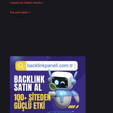
Cennette kız isimleri nelerdir ?
Temmuz 25, 2026
Kaş nasıl çoğalır ?
Temmuz 25, 2026