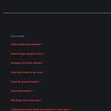
Sidebar
Son Yazılar
Küflü metal nasıl temizlenir ?
Ağustos 7, 2026
Demiri hangi yapıştırıcı tutar ?
Ağustos 6, 2026
Kumaşın iyisi nasıl anlaşılır ?
Ağustos 6, 2026
Avene gece kremi ne işe yarar ?
Ağustos 5, 2026
Amon Ra gerçekte kimdir ?
Ağustos 3, 2026
Abstraction nedir C ?
Ağustos 3, 2026
690 Hesap Nereye Aktarılır ?
Temmuz 30, 2026
Uzaklaştırma kararı hangi durumlarda ve nasıl alınır ?