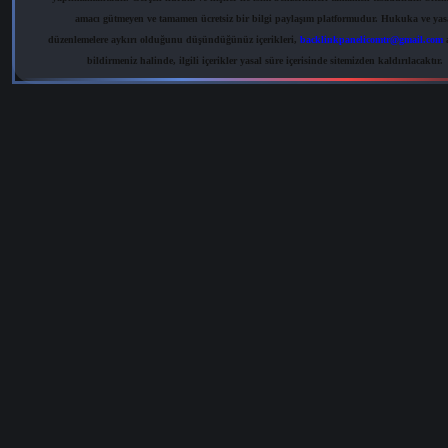
amacı gütmeyen ve tamamen ücretsiz bir bilgi paylaşım platformudur. Hukuka ve yas
düzenlemelere aykırı olduğunu düşündüğünüz içerikleri,
backlinkpanelicomtr@gmail.com
a
bildirmeniz halinde, ilgili içerikler yasal süre içerisinde sitemizden kaldırılacaktır.