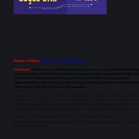
Reklam ve İletişim:
Skype: live:.cid.575569c608265c69
Yasal Uyarı:
Bu internet sitesi, herhangi bir marka, kurum veya şahıs şirketi ile hiçbir bağla
bulunmamaktadır. Sitede yalnızca kendi hazırladığımız makaleler paylaşılmaktadır. Burada 
içerikler haber niteliği taşımamakta olup, gerçek kurum ve kişiler hakkında paylaşım
yapılmamaktadır. Gerçek kurum ve kişiler ile isim benzerlikleri tamamen tesadüfidir. Sitemi
bilgiler taslak halindedir ve tavsiye niteliği taşımazlar.
Sitemiz, 5651 Sayılı Kanun gereğince Bilgi Teknolojileri ve İletişim Kurumu (BTK) tarafınd
onaylanmış bir Yer Sağlayıcı olarak hizmet vermektedir. Bu nedenle, sitedeki içerikleri proakt
olarak denetleme veya araştırma yükümlülüğümüz bulunmamaktadır. Ancak, üyelerimiz yazd
içeriklerin sorumluluğunu taşımakta olup, siteye üye olarak bu sorumluluğu kabul etmiş sayı
Hukuka ve yasal düzenlemelere aykırı olduğunu düşündüğünüz içerikleri,
backlinkpanelicomtr@gmail.com
adresine bildirmeniz halinde, ilgili içerikler yasal süre içeri
sitemizden kaldırılacaktır.