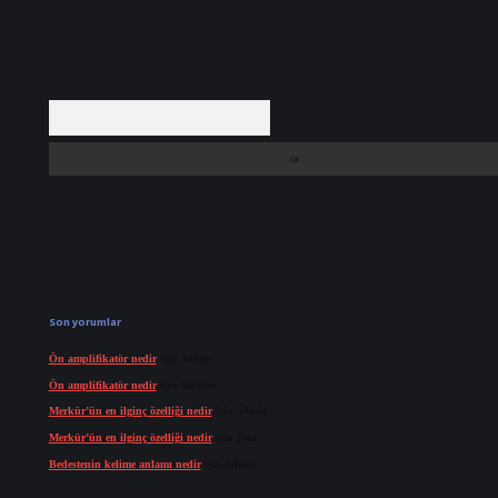
Arama
Son yorumlar
Ön amplifikatör nedir
için
admin
Ön amplifikatör nedir
için
Müdür
Merkür’ün en ilginç özelliği nedir
için
admin
Merkür’ün en ilginç özelliği nedir
için
Buz
Bedestenin kelime anlamı nedir
için
admin