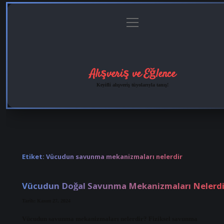
menüyü
Anasayfa
Gizlilik Politikası
Yasal Uyarı
Hakkımı
aç
Alışveriş ve Eğlence
Keyifli alışveriş tüyolarıyla tanış!
Etiket:
Vücudun savunma mekanizmaları nelerdir
Vücudun Doğal Savunma Mekanizmaları Nelerdi
Tarih: Kasım 27, 2024
Vücudun savunma mekanizmaları nelerdir? Fiziksel savunma