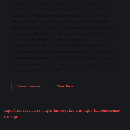
Hastanesi İstasyonu ile Samandıra Merkez-Sultanbeyli’nin
birlikte 2025 yılı sonunda açılacağı duyuruldu. Bugün metro
bozuldu mu? Tüm hizmetlerimiz sorunsuz bir şekilde devam
ediyor. M7 metro uzatılacak mı? M7 Metro Hattı Uzatması
(Esenyurt Meydanı – Saadetdere), İstanbul’un Avrupa yakasında
bir metro uzatma projesidir. İlk istasyon Esenyurt Meydanı ve
son istasyon Saadetdere’dir. Metro hattı 5 istasyondan
oluşmaktadır ve İBB tarafından 2029’dan sonra yapılması
planlanmaktadır. İstanbul’da bugün metro çalışıyor mu? Metro
sabah 6:00’da başlıyor ve son seferini gece yarısı yapıyor. Son
uçuş saatleri hafta sonları değişiyor. Gece ücreti sabah 5:30’da
sona eriyor ve normal ücretler…
Metro
Devamını okuyun
Yorum Bırak
Bozuldu
Mu
https://sahinmedia.com
https://incisosyal.com.tr
https://hasironu.com.tr
Sitemap