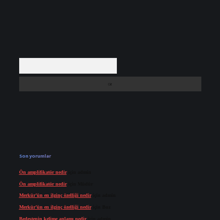
Arama
Son yorumlar
Ön amplifikatör nedir
için
admin
Ön amplifikatör nedir
için
Müdür
Merkür’ün en ilginç özelliği nedir
için
admin
Merkür’ün en ilginç özelliği nedir
için
Buz
Bedestenin kelime anlamı nedir
için
admin