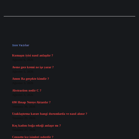
Sidebar
Son Yazılar
Kumaşın iyisi nasıl anlaşılır ?
Ağustos 6, 2026
Avene gece kremi ne işe yarar ?
Ağustos 5, 2026
Amon Ra gerçekte kimdir ?
Ağustos 3, 2026
Abstraction nedir C ?
Ağustos 3, 2026
690 Hesap Nereye Aktarılır ?
Temmuz 30, 2026
Uzaklaştırma kararı hangi durumlarda ve nasıl alınır ?
Temmuz 29, 2026
Koç kadını boğa erkeği anlaşır mı ?
Temmuz 27, 2026
Cennette kız isimleri nelerdir ?