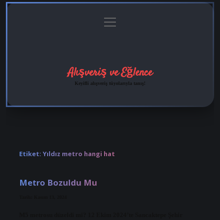
menüyü
Anasayfa
Gizlilik
Yasal
Hakkımızda
aç
Politikası
Uyarı
Alışveriş ve Eğlence
Keyifli alışveriş tüyolarıyla tanış!
Etiket:
Yıldız metro hangi hat
Metro Bozuldu Mu
Tarih: Kasım 13, 2024
M5 metrosu düzeldi mi? 12 Ekim 2024’te Sancaktepe Şehir