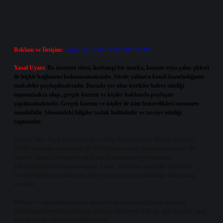
Reklam ve İletişim:
Skype: live:.cid.575569c608265c69
Yasal Uyarı:
Bu internet sitesi, herhangi bir marka, kurum veya şahıs şirketi
ile hiçbir bağlantısı bulunmamaktadır. Sitede yalnızca kendi hazırladığımız
makaleler paylaşılmaktadır. Burada yer alan içerikler haber niteliği
taşımamakta olup, gerçek kurum ve kişiler hakkında paylaşım
yapılmamaktadır. Gerçek kurum ve kişiler ile isim benzerlikleri tamamen
tesadüfidir. Sitemizdeki bilgiler taslak halindedir ve tavsiye niteliği
taşımazlar.
Sitemiz, 5651 Sayılı Kanun gereğince Bilgi Teknolojileri ve İletişim Kurumu
(BTK) tarafından onaylanmış bir Yer Sağlayıcı olarak hizmet vermektedir. Bu
nedenle, sitedeki içerikleri proaktif olarak denetleme veya araştırma
yükümlülüğümüz bulunmamaktadır. Ancak, üyelerimiz yazdıkları içeriklerin
sorumluluğunu taşımakta olup, siteye üye olarak bu sorumluluğu kabul etmiş
sayılırlar.
Hukuka ve yasal düzenlemelere aykırı olduğunu düşündüğünüz içerikleri,
backlinkpanelicomtr@gmail.com
adresine bildirmeniz halinde, ilgili içerikler yasal
süre içerisinde sitemizden kaldırılacaktır.