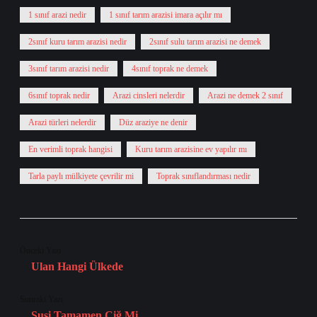
1 sınıf arazi nedir
1 sınıf tarım arazisi imara açılır mı
2sınıf kuru tarım arazisi nedir
2sınıf sulu tarım arazisi ne demek
3sınıf tarım arazisi nedir
4sınıf toprak ne demek
6sınıf toprak nedir
Arazi cinsleri nelerdir
Arazi ne demek 2 sınıf
Arazi türleri nelerdir
Düz araziye ne denir
En verimli toprak hangisi
Kuru tarım arazisine ev yapılır mı
Tarla paylı mülkiyete çevrilir mi
Toprak sınıflandırması nedir
Önceki Yazı
Ulan Hangi Ülkede
Sonraki Yazı
Suşi Tamamen Çiğ Mi