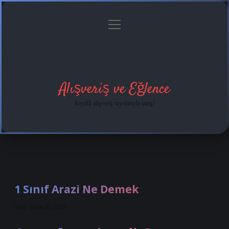
menüyü
Anasayfa
Gizlilik
Yasal
Hakkımızda
aç
Politikası
Uyarı
Alışveriş ve Eğlence
Keyifli alışveriş tüyolarıyla tanış!
1 Sınıf Arazi Ne Demek
Tarih: Şubat 17, 2025