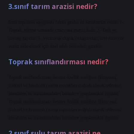
3.sınıf tarım arazisi nedir?
Sınıf topraklar aşağıdaki faktör grubu ile karakterize edilir: 1-
Toprak, işleme sırasında erozyona maruz kalır. 2- Taşlı ve
drenajı zayıftır. 3- Verimlilik düşük olduğundan, orta düzeyde
verim elde etmek için özel ıslah önlemleri gerekir.
Toprak sınıflandırması nedir?
Toprak sınıflandırması, benzer özellik aralığına (kimyasal,
fiziksel ve biyolojik) sahip toprakları coğrafi olarak referans
alınabilen ve haritalanabilen birimlere gruplamakla ilgilidir.
Toprak sınıflandırması, benzer özellik aralığına (kimyasal,
fiziksel ve biyolojik) sahip toprakları coğrafi olarak referans
alınabilen ve haritalanabilen birimlere gruplamakla ilgilidir.
2.sınıf sulu tarım arazisi ne