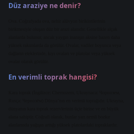
Düz araziye ne denir?
Ova. Coğrafyada ova, nehir alüvyon birikintilerinin
birikmesiyle oluşan düz bir arazi alanıdır. Genellikle alçak
alanlarda bulunur, ancak yaygın inanışın aksine bazen daha
yüksek rakımlarda da görülür. Ovalar, vadiler boyunca veya
dağların eteklerinde, kıyı ovaları ve platolar veya yüksek
ovalar olarak görülür.
En verimli toprak hangisi?
Kara toprak (İngilizce: Chernozem, Ukraynaca: Чорнозем,
Rusça: Чернозём) Dünya’nın en verimli toprağıdır. Ukrayna,
dünyanın kara toprak rezervlerinin üçte birine ve en büyük
alana sahiptir. Coğrafi olarak, bunlar yarı nemli bozkır
alanlarında yağışın arttığı yüksek platolardaki topraklardır.