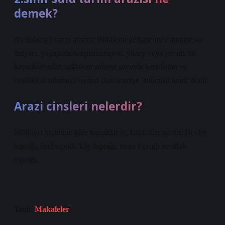
demek?
(d) Sulamalı tarım arazisi: Bitkilerin yetişme mevsiminde su
ihtiyacı, yağışlarla karşılanamayan, yüzey veya yer altı su
kaynaklarından sağlanan sulama suyuyla karşılanan ve
özellikleri sulamaya uygun olan araziye ‘sulamalı arazi’ denir.
Arazi cinsleri nelerdir?
Mülkiyet biçimine göre topraklar üç farklı türe ayrılır: Devlet
toprağı, özel toprak, köy toprağı, mera toprağı ve otlak
toprağı.
Tarih:
Makaleler