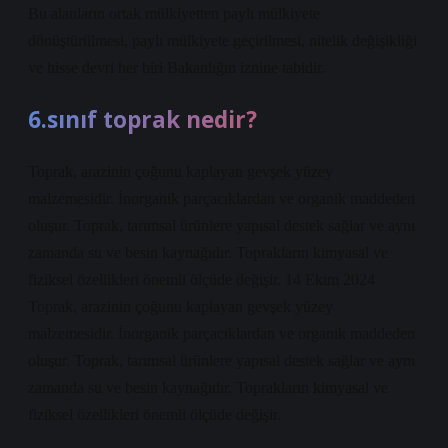
Bu alanların ortak mülkiyetten paylı mülkiyete
dönüştürülmesi, paylı mülkiyete geçirilmesi, nitelik değişikliği
ve hisse devri her biri Bakanlığın iznine tabidir.
6.sınıf toprak nedir?
Toprak, arazinin çoğunu kaplayan gevşek yüzey
malzemesidir. İnorganik parçacıklardan ve organik maddeden
oluşur. Toprak, tarımsal ürünlere yapısal destek sağlar ve aynı
zamanda su ve besin kaynağıdır. Toprakların kimyasal ve
fiziksel özellikleri önemli ölçüde değişir. 14 Ekim 2024
Toprak, arazinin çoğunu kaplayan gevşek yüzey
malzemesidir. İnorganik parçacıklardan ve organik maddeden
oluşur. Toprak, tarımsal ürünlere yapısal destek sağlar ve aynı
zamanda su ve besin kaynağıdır. Toprakların kimyasal ve
fiziksel özellikleri önemli ölçüde değişir.