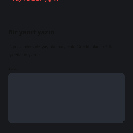
Bir yanıt yazın
E-posta adresiniz yayınlanmayacak.
Gerekli alanlar
*
ile
işaretlenmişlerdir
Yorum