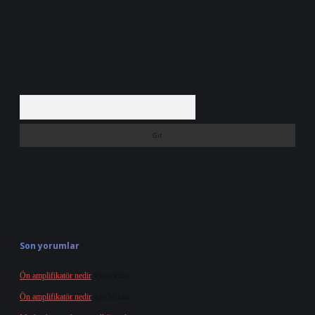
Arama
Son yorumlar
Ön amplifikatör nedir
için
admin
Ön amplifikatör nedir
için
Müdür