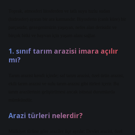
Toprak, atmosferi litosferden ve tatlı suyu tuzlu sudan
(hidrosfer) ayıran bir ara katmandır. Biyosferin (canlı küre) bir
parçasıdır, gezegenimizin yaşayan, nefes alan derisidir ve
birçok bitki ve hayvan için yaşam alanı sağlar.
1. sınıf tarım arazisi imara açılır
mı?
Tarım arazisi kendi içinde; saf tarım arazisi, özel ürün arazisi,
ekili tarım arazisi ve sulu tarım arazisi gibi türleri içerir. Bu
tarım arazilerinin geliştirilmesi ancak istisnai durumlarda
mümkündür.
Arazi türleri nelerdir?
Mülkiyet türüne göre araziler üçe ayrılır: Devlet arazisi, özel