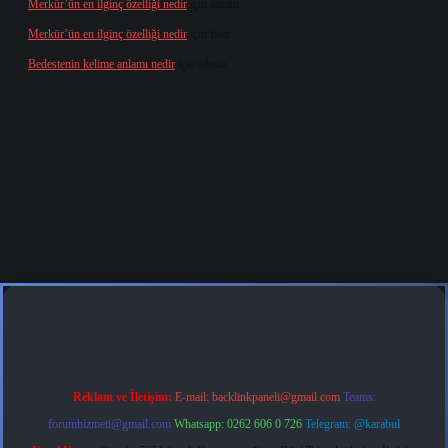
Merkür’ün en ilginç özelliği nedir
için
admin
Merkür’ün en ilginç özelliği nedir
için
Buz
Bedestenin kelime anlamı nedir
için
admin
s.org
Reklam ve İletişim:
E-mail:
backlinkpaneli@gmail.com
Teams:
forumhizmeti@gmail.com
Whatsapp: 0262 606 0 726
Telegram: @karabul