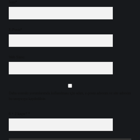
İsim*
E-Posta*
Web Sitesi
Daha sonraki yorumlarımda kullanılması için adım, e-posta adresim ve site adresim
bu tarayıcıya kaydedilsin.
6 + 2 kaçtır?
*