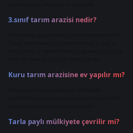
arazi, köy arazisi, mera arazisi ve çayır arazisi.
3.sınıf tarım arazisi nedir?
Sınıf topraklar aşağıdaki faktör grubu ile karakterize edilir: 1-
Toprak, işleme sırasında erozyona maruz kalır. 2- Taşlı ve
drenajı zayıftır. 3- Verimlilik düşük olduğundan, orta düzeyde
verim elde etmek için özel ıslah önlemleri gerekir.
Kuru tarım arazisine ev yapılır mı?
Ülke genelinde tarımsal işletmelerin verimliliğinin
sürdürülebilmesi amacıyla, tarım arazilerine izinsiz ve belirli
kurallara uyulmadan konut yapılması yasaktır.
Tarla paylı mülkiyete çevrilir mi?