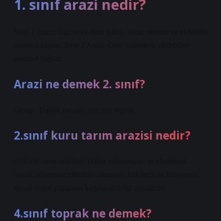
1. sınıf arazi nedir?
Sınıf 1 Arazi: Düz veya düze yakın, derin, verimli ve ekilebilir
arazileri kapsar. Sınıf 2 Arazi: Özel önlemlerle ekilebilen
arazileri kapsar.
Arazi ne demek 2. sınıf?
Cevap: Toprak parçası, yer, yer, toprak.
2.sınıf kuru tarım arazisi nedir?
(l) Kuru tarım arazileri: Halen sulanmayan ve ekonomik
olarak sulanması mümkün olmayan, bitkilerin su ihtiyacının
ancak doğal yağışlarla karşılanabildiği arazilerdir.
4.sınıf toprak ne demek?