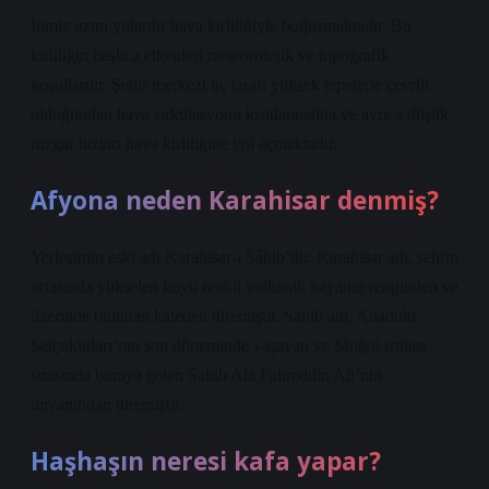
İlimiz uzun yıllardır hava kirliliğiyle boğuşmaktadır. Bu
kirliliğin başlıca etkenleri meteorolojik ve topoğrafik
koşullardır. Şehir merkezi üç tarafı yüksek tepelerle çevrili
olduğundan hava sirkülasyonu kısıtlanmakta ve ayrıca düşük
rüzgar hızları hava kirliliğine yol açmaktadır.
Afyona neden Karahisar denmiş?
Yerleşimin eski adı Karahisar-ı Sâhib’dir. Karahisar adı, şehrin
ortasında yükselen koyu renkli volkanik kayanın renginden ve
üzerinde bulunan kaleden türemiştir. Sahib adı, Anadolu
Selçukluları’nın son döneminde yaşayan ve Moğol istilası
sırasında buraya gelen Sahib Ata Fahreddin Ali’nin
unvanından türemiştir.
Haşhaşın neresi kafa yapar?