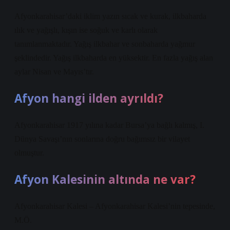
Afyonkarahisar’daki iklim yazın sıcak ve kurak, ilkbaharda
ılık ve yağışlı, kışın ise soğuk ve karlı olarak
tanımlanmaktadır. Yağış ilkbahar ve sonbaharda yağmur
şeklindedir. Yağış ilkbaharda en yüksektir. En fazla yağış alan
aylar Nisan ve Mayıs’tır.
Afyon hangi ilden ayrıldı?
Afyonkarahisar 1917 yılına kadar Bursa’ya bağlı kalmış, I.
Dünya Savaşı’nın sonlarına doğru bağımsız bir vilayet
olmuştur.
Afyon Kalesinin altında ne var?
Afyonkarahisar Kalesi – Afyonkarahisar Kalesi’nin tepesinde,
M.Ö.