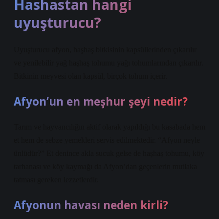
Hashastan hangi
uyuşturucu?
Uyuşturucu afyon, haşhaş bitkisinin kapsüllerinden çıkarılır
ve yenilebilir yağ haşhaş tohumu yağı tohumlarından çıkarılır.
Bitkinin meyvesi olan kapsül, birçok tohum içerir.
Afyon’un en meşhur şeyi nedir?
Tarım ve hayvancılığın aktif olarak yapıldığı bu kasabada hem
et hem de sebze yemekleri servis edilmektedir. “Afyon neyle
ünlüdür?” Et denince akla sucuk gelse de haşhaş tohumu, köy
tarhanası ve köy kaymağı da Afyon’dan geçenlerin mutlaka
tatması gereken lezzetlerdir.
Afyonun havası neden kirli?