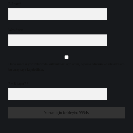
E-Posta*
Web Sitesi
Daha sonraki yorumlarımda kullanılması için adım, e-posta adresim ve site adresim
bu tarayıcıya kaydedilsin.
7 + 8 kaçtır?
*