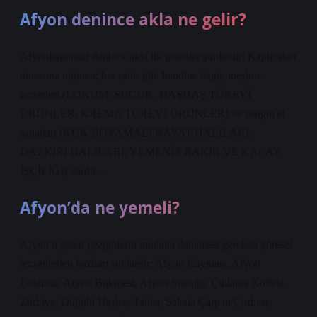
Afyon denince akla ne gelir?
Afyonkarahisar denince akla ilk gelenler şunlardır: Kaplıcaları
olmasına rağmen; her şehir gibi kendine özgü, meşhur
lezzetleri (LOKUM, SUCUK, HAŞHAŞ TÜREVİ
ÜRÜNLER, KREMA TÜREVİ ÜRÜNLER) ve zengin el
sanatları (KÖK BOYAMALI BAYAT HALILARI,
DAZKIRI HALILARI, YEMENİZ BAKIR VE KALAY
İŞÇİLİĞİ) vardır…
Afyon’da ne yemeli?
Afyon’a gelen gezginlerin mutlaka denemesi gereken yöresel
lezzetlerden bazıları şunlardır: Afyon Kayması, Afyon
Lokumu, Afyon Bukmesi, Afyon Sucuğu, Çullama Köftesi,
Zürbiye, Düğülü Haşhaş Tatlısı, Sakala Çarpan Çorbası,