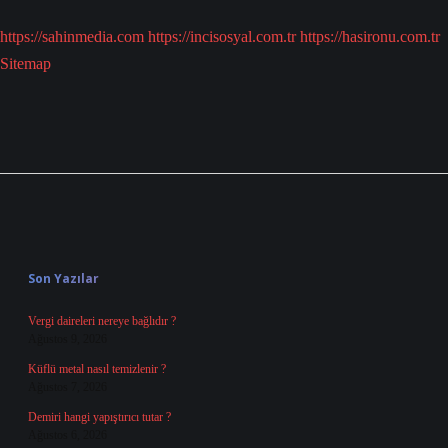
https://sahinmedia.com
https://incisosyal.com.tr
https://hasironu.com.tr
Sitemap
Sidebar
Son Yazılar
Vergi daireleri nereye bağlıdır ?
Ağustos 9, 2026
Küflü metal nasıl temizlenir ?
Ağustos 7, 2026
Demiri hangi yapıştırıcı tutar ?
Ağustos 6, 2026