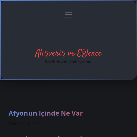
menüyü
Anasayfa
Gizlilik
Yasal
Hakkımızda
aç
Politikası
Uyarı
Alışveriş ve Eğlence
Keyifli alışveriş tüyolarıyla tanış!
Afyonun Içinde Ne Var
Tarih: Ocak 19, 2025