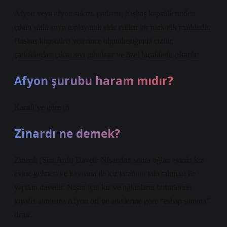
Afyon veya afyon sakızı, patlamış haşhaş kapsüllerinden
çıkan sütlü suyu toplayarak elde edilen bir narkotik maddedir.
Haşhaş kapsülleri yeterince olgunlaştığında çizilir,
çatlaklardan çıkan sıvı pıhtılaşır ve özel bıçaklarla çıkarılır.
Afyon şurubu haram mıdır?
Karafi’ye göre (ö.
Zinardı ne demek?
Zinardı (Sini Ardı) Daveti: Nişandan sonra oğlan evinin kız
evine gelmesi ve kaynana ile kız tarafının takı takması ile
yapılan davettir. Nişan için kız ve oğlanların birbirlerine
kıyafet almasına Afyon örf ve adetlerine göre “esbap şamma”
denir.