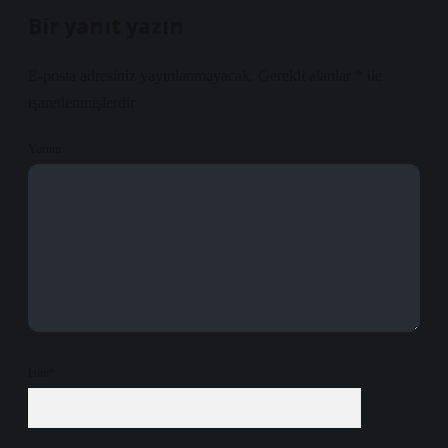
Bir yanıt yazın
E-posta adresiniz yayınlanmayacak.
Gerekli alanlar
*
ile
işaretlenmişlerdir
Yorum
İsim*