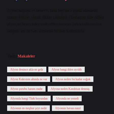
Afyon haşhaşı ve kenevir, tarih boyunca çeşitli alanlarda
aranan bitkiler olarak dikkat çekmiştir. Haşhaştan elde edilen
afyon ve kenevirden elde edilen kenevir farklı kullanımlara
sahiptir, ancak bazı alanlarda birlikte kullanılırlar.
Tarih:
Makaleler
Afyon denince akla ne gelir
Afyon hangi ilden ayrıldı
Afyon Kalesinin altında ne var
Afyon neden bu kadar soğuk
Afyon şurubu haram mıdır
Afyona neden Karahisar denmiş
Afyonda hangi Türk boyundan
Afyonda ne yemeli
Afyonun en meşhur şeyi nedir
Afyonun havası nasıl