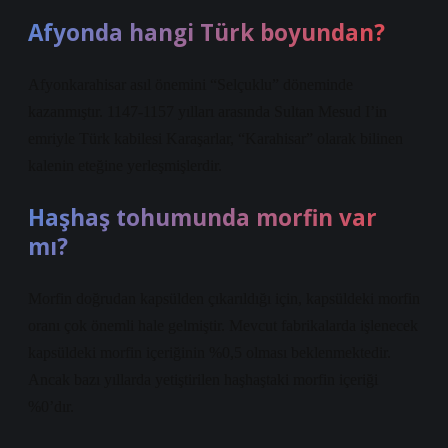
Afyonda hangi Türk boyundan?
Afyonkarahisar asıl önemini “Selçuklu” döneminde
kazanmıştır. 1147-1157 yılları arasında Sultan Mesud I’in
emriyle Türk kabilesi Karaşarlar, “Karahisar” olarak bilinen
kalenin eteğine yerleşmişlerdir.
Haşhaş tohumunda morfin var
mı?
Morfin doğrudan kapsülden çıkarıldığı için, kapsüldeki morfin
oranı çok önemli hale gelmiştir. Mevcut fabrikalarda işlenecek
kapsüldeki morfin içeriğinin %0,5 olması beklenmektedir.
Ancak bazı yıllarda yetiştirilen haşhaştaki morfin içeriği
%0’dır.