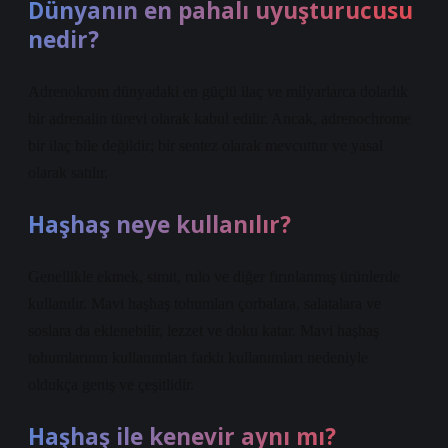
Dünyanın en pahalı uyuşturucusu
nedir?
Adrenokrom dünyadaki en güçlü ilaç ve milyarlarca dolarlık
bir adrenalin türevi olarak kabul edilir. Ancak, adrenochrome
bir ilaç bile değildir; bir sentez olarak mevcuttur ve yasal
olarak satılır.
Haşhaş neye kullanılır?
Genellikle ekmek, simit, rulo ve diğer fırınlanmış ürünlerde
kullanılır. Mavi haşhaş tohumları çorbalara, salatalara ve
soslara da eklenebilir, lezzet ve doku katar. Mavi haşhaş
tohumlarının kullanımları farklı kullanımları nedeniyle
oldukça geniş ve çeşitlidir.
Haşhaş ile kenevir aynı mı?