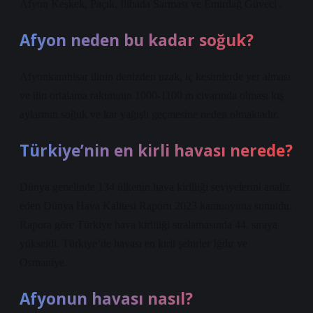
Afyon Keşkek, Paçık, İlibada Sarması ve Emirdağ Güveci .
Afyon neden bu kadar soğuk?
Afyonkarahisar ilinin denizden uzak, iç kesimlerde yer alması
ve ilin ortalama rakımının 1000-1100 m civarında olması kış
aylarının soğuk ve kar yağışlı geçmesine neden olmaktadır.
Türkiye’nin en kirli havası nerede?
Dünya genelinde 134 ülkenin hava kirliliği seviyelerini analiz
eden Dünya Hava Kalitesi Raporu 2023 kamuoyuna sunuldu.
Rapora göre Türkiye hava kirliliği sıralamasında 44. sıraya
yükseldi. Türkiye’de havası en kirli şehirler Iğdır ve
Osmaniye.
Afyonun havası nasıl?