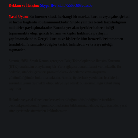
Reklam ve İletişim:
Skype: live:.cid.575569c608265c69
Yasal Uyarı:
Bu internet sitesi, herhangi bir marka, kurum veya şahıs şirketi
ile hiçbir bağlantısı bulunmamaktadır. Sitede yalnızca kendi hazırladığımız
makaleler paylaşılmaktadır. Burada yer alan içerikler haber niteliği
taşımamakta olup, gerçek kurum ve kişiler hakkında paylaşım
yapılmamaktadır. Gerçek kurum ve kişiler ile isim benzerlikleri tamamen
tesadüfidir. Sitemizdeki bilgiler taslak halindedir ve tavsiye niteliği
taşımazlar.
Sitemiz, 5651 Sayılı Kanun gereğince Bilgi Teknolojileri ve İletişim Kurumu
(BTK) tarafından onaylanmış bir Yer Sağlayıcı olarak hizmet vermektedir. Bu
nedenle, sitedeki içerikleri proaktif olarak denetleme veya araştırma
yükümlülüğümüz bulunmamaktadır. Ancak, üyelerimiz yazdıkları içeriklerin
sorumluluğunu taşımakta olup, siteye üye olarak bu sorumluluğu kabul etmiş
sayılırlar.
Hukuka ve yasal düzenlemelere aykırı olduğunu düşündüğünüz içerikleri,
backlinkpanelicomtr@gmail.com
adresine bildirmeniz halinde, ilgili içerikler yasal
süre içerisinde sitemizden kaldırılacaktır.