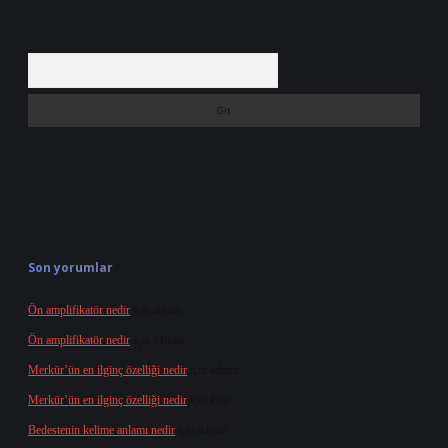
Arama
Son yorumlar
Ön amplifikatör nedir
için
admin
Ön amplifikatör nedir
için
Müdür
Merkür’ün en ilginç özelliği nedir
için
admin
Merkür’ün en ilginç özelliği nedir
için
Buz
Bedestenin kelime anlamı nedir
için
admin