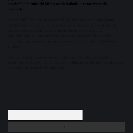
tesadüfidir. Sitemizdeki bilgiler taslak halindedir ve tavsiye niteliği
taşımazlar.
Sitemiz, 5651 Sayılı Kanun gereğince Bilgi Teknolojileri ve İletişim Kurumu
(BTK) tarafından onaylanmış bir Yer Sağlayıcı olarak hizmet vermektedir. Bu
nedenle, sitedeki içerikleri proaktif olarak denetleme veya araştırma
yükümlülüğümüz bulunmamaktadır. Ancak, üyelerimiz yazdıkları içeriklerin
sorumluluğunu taşımakta olup, siteye üye olarak bu sorumluluğu kabul etmiş
sayılırlar.
Hukuka ve yasal düzenlemelere aykırı olduğunu düşündüğünüz içerikleri,
backlinkpanelicomtr@gmail.com
adresine bildirmeniz halinde, ilgili içerikler yasal
süre içerisinde sitemizden kaldırılacaktır.
Arama