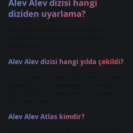
Alev Alev dizisi hangi
diziden uyarlama?
Fransız televizyon dizisi Le Bazar de la Charité’nin
uyarlamasıdır. Dizi, 27 Mayıs 2021’de yayınlanan 28.
bölümle sona erdi.
Alev Alev dizisi hangi yılda çekildi?
Alev Alev (film), 1984 yapımı Türk filmi. Alev Alev (albüm),
Ayşegül Aldinç’in 1993 yapımı albümü, Alev Alev (dizi,
2020), 2020-2021 yılları arasında Show TV’de yayınlanan
Türk televizyon dizisi.
Alev Alev Atlas kimdir?
ATLAS MAHİRER (KAAN ŞENER) Şimal ve Bülent’in