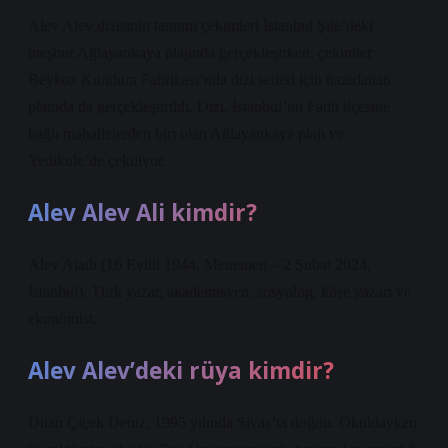
Alev Alev dizisinin tanıtım çekimleri İstanbul Şile’deki
meşhur Ağlayankaya plajında ​​gerçekleşirken, çekimler
Beykoz Kundura Fabrikası’nda dizi setleri için hazırlanan
platoda da gerçekleştirildi. Dizi, İstanbul’un Fatih ilçesine
bağlı mahallelerden biri olan Ağlayankaya plajı ve
Yedikule’de çekiliyor.
Alev Alev Ali kimdir?
Alev Alatlı (16 Eylül 1944, Menemen – 2 Şubat 2024,
İstanbul), Türk yazar, akademisyen, sosyolog, köşe yazarı ve
ekonomist.
Alev Alev’deki rüya kimdir?
Dilan Çiçek Deniz, 1995 yılında Sivas’ta doğdu. Okuldayken