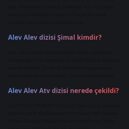
oğlu. Büyükannesi Tomris’in gözbebeği. Atlas’ın gözünde
babası bazen korkutucu oluyordu ve bu yüzden küçük
çocuğun yıldızı onunla asla barışmıyordu.
Alev Alev dizisi Şimal kimdir?
Alev Alev dizisinde Şimal karakterini Hazar Ergüçlü’nün
canlandırdığı Çiçek canlandırsa da gerçek Şimal bir yangında
yanarak ölmüştür. Dizinin ilk bölümünde karşımıza çıkan
Şimal karakterini oyuncu Aybike Turan canlandırmaktadır.
Alev Alev Atv dizisi nerede çekildi?
ALEV ALEV NEREDE ÇEKİLDİ? Alev Alev’in vurulduğu
yerlerden biri de Büyükçekmece’deki Alkent 2000 mahallesi.
Beykoz Kundura Fabrikası’ndan da görüntüler var. Dizide
yanan sarnıç daha sonra dizi için inşa edilmiş.