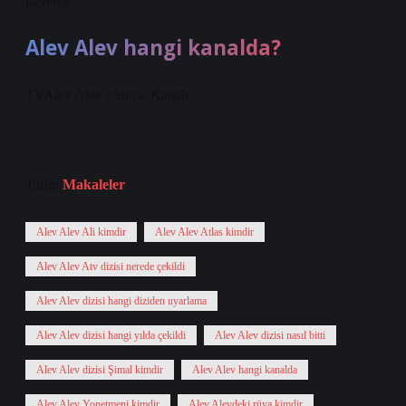
paylaştı.
Alev Alev hangi kanalda?
TVAlev Alev / Show Kanalı
Tarih:
Makaleler
Alev Alev Ali kimdir
Alev Alev Atlas kimdir
Alev Alev Atv dizisi nerede çekildi
Alev Alev dizisi hangi diziden uyarlama
Alev Alev dizisi hangi yılda çekildi
Alev Alev dizisi nasıl bitti
Alev Alev dizisi Şimal kimdir
Alev Alev hangi kanalda
Alev Alev Yonetmeni kimdir
Alev Alevdeki rüya kimdir