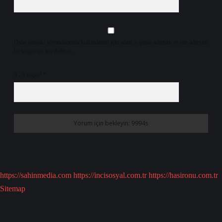
Daha sonraki yorumlarımda kullanılması için adım, e-posta adresim ve site adresim
bu tarayıcıya kaydedilsin.
9 - 5 kaçtır?
*
https://sahinmedia.com
https://incisosyal.com.tr
https://hasironu.com.tr
Sitemap