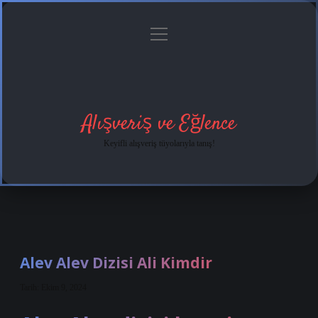
menüyü
Anasayfa
Gizlilik
Yasal
Hakkımızda
aç
Politikası
Uyarı
Alışveriş ve Eğlence
Keyifli alışveriş tüyolarıyla tanış!
Alev Alev Dizisi Ali Kimdir
Tarih: Ekim 9, 2024