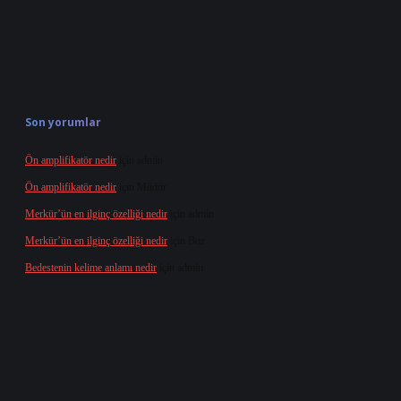
Son yorumlar
Ön amplifikatör nedir
için
admin
Ön amplifikatör nedir
için
Müdür
Merkür’ün en ilginç özelliği nedir
için
admin
Merkür’ün en ilginç özelliği nedir
için
Buz
Bedestenin kelime anlamı nedir
için
admin