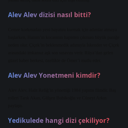
Alev Alev dizisi nasıl bitti?
Cemre korkmadan yeni hayatını kurmak için adımlar atmaya
başlarken, Hanım’ın kocasının hapisten çıkması büyük paniğe
neden olur. Çiçek’in beklenmedik adımıyla İskender ve Çiçek
arasındaki imkansız aşk son sınavını verir. Rüya’dan gelen
güzel haber herkesi, özellikle de Ömer’i mutlu eder.
Alev Alev Yonetmeni kimdir?
Alev Alev, Halit Refiğ’in yönettiği 1984 yapımı filmdir. Baş
rolleri Tarık Akan, Gülşen Bubikoğlu ve Cüneyt Arkın
paylaştı.
Yedikulede hangi dizi çekiliyor?