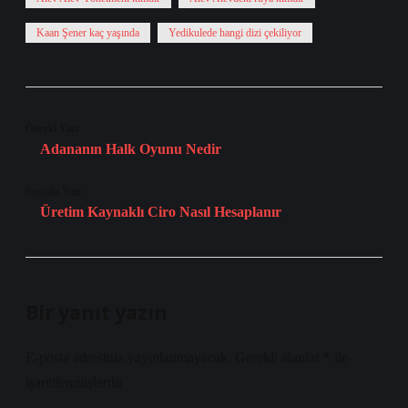
Kaan Şener kaç yaşında
Yedikulede hangi dizi çekiliyor
Önceki Yazı
Adananın Halk Oyunu Nedir
Sonraki Yazı
Üretim Kaynaklı Ciro Nasıl Hesaplanır
Bir yanıt yazın
E-posta adresiniz yayınlanmayacak.
Gerekli alanlar
*
ile
işaretlenmişlerdir