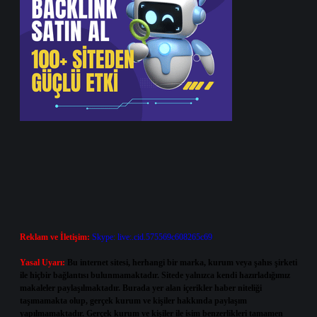
Reklam ve İletişim:
Skype: live:.cid.575569c608265c69
Yasal Uyarı:
Bu internet sitesi, herhangi bir marka, kurum veya şahıs şirketi
ile hiçbir bağlantısı bulunmamaktadır. Sitede yalnızca kendi hazırladığımız
makaleler paylaşılmaktadır. Burada yer alan içerikler haber niteliği
taşımamakta olup, gerçek kurum ve kişiler hakkında paylaşım
yapılmamaktadır. Gerçek kurum ve kişiler ile isim benzerlikleri tamamen