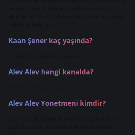
üç yıl tiyatro okudu. Ege Üniversitesi’nde turizm danışmanlığı
okurken asıl istediği bölümün karşılaştırmalı edebiyat
olduğuna karar verdi ve tekrar sınavlara girerek karşılaştırmalı
edebiyat bölümüne geçti.
Kaan Şener kaç yaşında?
17 Nisan 2012’de İstanbul’da doğdu.
Alev Alev hangi kanalda?
TVAlev Alev / Show Kanalı
Alev Alev Yonetmeni kimdir?
Alev Alev, Halit Refiğ’in yönettiği 1984 yapımı filmdir. Baş
rolleri Tarık Akan, Gülşen Bubikoğlu ve Cüneyt Arkın