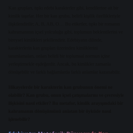
Kan grupları, tıpkı edebi karakterler gibi, kendilerine ait bir
kimlik taşırlar. Her bir kan grubu, belirli kişilik özellikleriyle
ilişkilendirilir; A, B, AB, O… Bu etiketler, tıpkı bir romanın
kahramanının içsel yolculuğu gibi, toplumun beklentilerini ve
bireysel kimlikleri şekillendirir. Edebiyatın dilinde,
karakterlerin kan grupları üzerinden kimliklerini
tanımlamaları, onları belirli bir toplumsal normun içine
yerleştirmekle eşdeğerdir. Ancak, bu kimlikler zamanla
dönüşebilir ve farklı bağlamlarda farklı anlamlar kazanabilir.
Hikayelerde bir karakterin kan grubunun önemi ne
olabilir? Kan grubu, onun içsel çatışmalarını ve çevresiyle
ilişkisini nasıl etkiler? Bu metafor, kimlik arayışındaki bir
kahramanın dönüşümünü anlatan bir öyküde nasıl
işlenebilir?