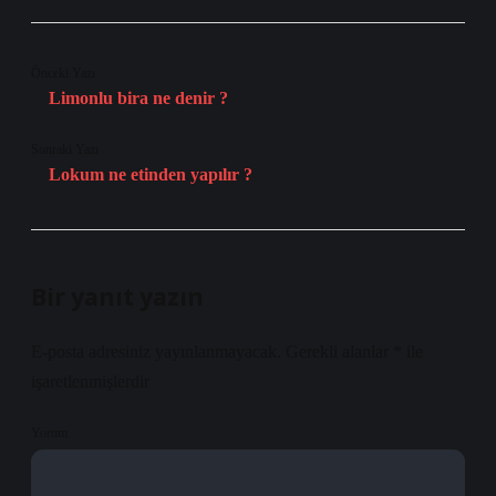
Önceki Yazı
Limonlu bira ne denir ?
Sonraki Yazı
Lokum ne etinden yapılır ?
Bir yanıt yazın
E-posta adresiniz yayınlanmayacak.
Gerekli alanlar
*
ile
işaretlenmişlerdir
Yorum