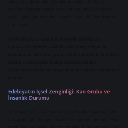
zaman, kan grubu gibi biyolojik bir etkenin, toplumsal
değerlerle harmanlanması, bireylerin toplumdaki yerlerini
nasıl algıladıkları ve topluma nasıl entegre oldukları üzerine
fikirler sunar.
Edebiyatla iç içe geçmiş bu biyolojik özelliklerin,
toplumsal değerlerle nasıl bir etkileşime girdiğini hiç
düşündünüz mü? Kan grubu, bir karakterin toplumdaki
rolünü ve ona biçilen kimliği nasıl şekillendirir?
Edebiyatın gözünden, kan grubunun toplumsal anlamı ne
olabilir?
Edebiyatın İçsel Zenginliği: Kan Grubu ve
İnsanlık Durumu
Bir romanın gücü, karakterlerinin içsel yolculuklarından gelir.
Kan grubu gibi bir etken, bazen bir karakterin toplumda kendi
yerini bulmaya çalıştığı bir metafor olabilir. İnsanlar genellikle