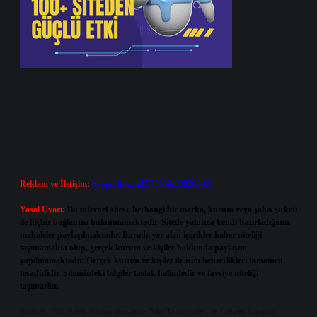
Reklam ve İletişim:
Skype: live:.cid.575569c608265c69
Yasal Uyarı:
Bu internet sitesi, herhangi bir marka, kurum veya şahıs şirketi
ile hiçbir bağlantısı bulunmamaktadır. Sitede yalnızca kendi hazırladığımız
makaleler paylaşılmaktadır. Burada yer alan içerikler haber niteliği
taşımamakta olup, gerçek kurum ve kişiler hakkında paylaşım
yapılmamaktadır. Gerçek kurum ve kişiler ile isim benzerlikleri tamamen
tesadüfidir. Sitemizdeki bilgiler taslak halindedir ve tavsiye niteliği
taşımazlar.
Sitemiz, 5651 Sayılı Kanun gereğince Bilgi Teknolojileri ve İletişim Kurumu