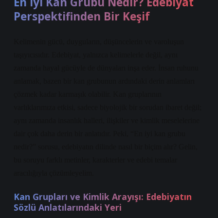
En İyi Kan Grubu Nedir? Edebiyat
Perspektifinden Bir Keşif
Kelimenin gücü, duyguların, düşüncelerin ve varoluşun
taşıyıcısıdır. Edebiyat, yalnızca kelimelerle değil, aynı
zamanda hayal gücüyle de dünyaları inşa eder. İnsan ruhunu
anlamak, bazen bir kan grubunun ardındaki derin anlamları
çözmek kadar karmaşık olabilir. Kan gruplarının
varlıklarımıza etkisi, sadece biyolojik bir sorudan ibaret değil;
aynı zamanda insanlık halleri, ilişkiler ve kimlik meselelerine
dair çok daha derin bir anlatıdır. Peki, “En iyi kan grubu
nedir?” sorusu, edebiyatın dilinde nasıl bir biçim alır? Gelin,
bu soruyu farklı metinler, karakterler ve edebi temalar
aracılığıyla çözümleyelim.
Kan Grupları ve Kimlik Arayışı: Edebiyatın
Sözlü Anlatılarındaki Yeri