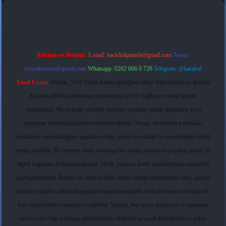
Reklam ve İletişim:
E-mail:
backlinkpaneli@gmail.com
Teams:
forumhizmeti@gmail.com
Whatsapp: 0262 606 0 726
Telegram: @karabul
Yasal Uyarı:
Sitemiz, 5651 Sayılı Kanun gereğince Bilgi Teknolojileri ve İletişim
Kurumu (BTK) tarafından onaylanmış bir Yer Sağlayıcı olarak hizmet
vermektedir. Bu nedenle, sitedeki içerikleri proaktif olarak denetleme veya
araştırma yükümlülüğümüz bulunmamaktadır. Ancak, üyelerimiz yazdıkları
içeriklerin sorumluluğunu taşımakta olup, siteye üye olarak bu sorumluluğu kabul
etmiş sayılırlar. Bu internet sitesi, herhangi bir marka, kurum veya şahıs şirketi ile
hiçbir bağlantısı bulunmamaktadır. Sitede yalnızca kendi hazırladığımız makaleler
paylaşılmaktadır. Burada yer alan içerikler haber niteliği taşımamakta olup, gerçek
kurum ve kişiler hakkında paylaşım yapılmamaktadır. Gerçek kurum ve kişiler ile
isim benzerlikleri tamamen tesadüfidir. Sitemiz, kar amacı gütmeyen ve tamamen
ücretsiz bir bilgi paylaşım platformudur. Hukuka ve yasal düzenlemelere aykırı