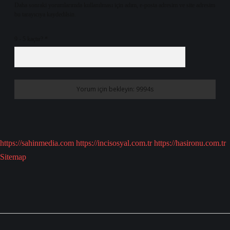
Daha sonraki yorumlarımda kullanılması için adım, e-posta adresim ve site adresim
bu tarayıcıya kaydedilsin.
9 - 5 kaçtır?
*
https://sahinmedia.com
https://incisosyal.com.tr
https://hasironu.com.tr
Sitemap