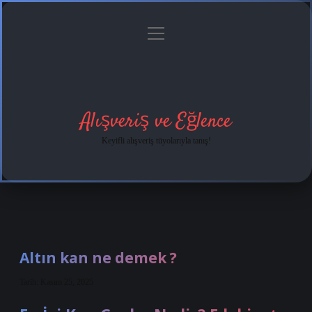
menüyü
Anasayfa
Gizlilik
Yasal
Hakkımızda
aç
Politikası
Uyarı
Alışveriş ve Eğlence
Keyifli alışveriş tüyolarıyla tanış!
Altın kan ne demek ?
Tarih: Kasım 25, 2025