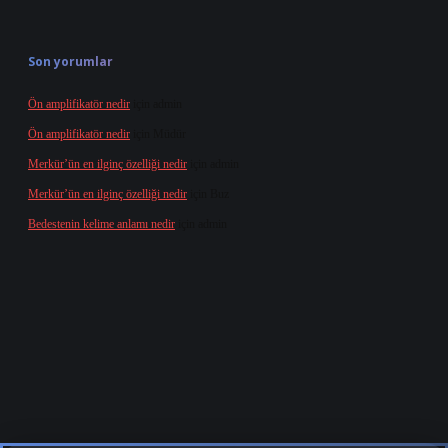
Son yorumlar
Ön amplifikatör nedir
için
admin
Ön amplifikatör nedir
için
Müdür
Merkür’ün en ilginç özelliği nedir
için
admin
Merkür’ün en ilginç özelliği nedir
için
Buz
Bedestenin kelime anlamı nedir
için
admin
s.org