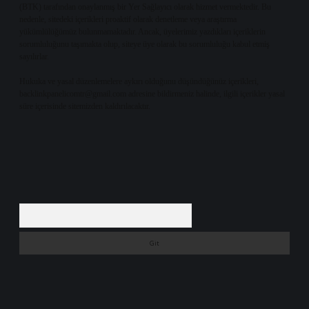
(BTK) tarafından onaylanmış bir Yer Sağlayıcı olarak hizmet vermektedir. Bu
nedenle, sitedeki içerikleri proaktif olarak denetleme veya araştırma
yükümlülüğümüz bulunmamaktadır. Ancak, üyelerimiz yazdıkları içeriklerin
sorumluluğunu taşımakta olup, siteye üye olarak bu sorumluluğu kabul etmiş
sayılırlar.
Hukuka ve yasal düzenlemelere aykırı olduğunu düşündüğünüz içerikleri,
backlinkpanelicomtr@gmail.com
adresine bildirmeniz halinde, ilgili içerikler yasal
süre içerisinde sitemizden kaldırılacaktır.
Arama