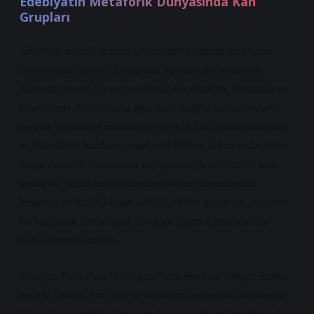
Edebiyatın Metaforik Dünyasında Kan
Grupları
Edebiyat, genellikle içsel çatışmalar ve insanın varoluşsal
sorunlarıyla ilgilenir. Kan grubu kavramı, bu metaforik
dünyada insanın bir parçası olarak ele alınabilir. Romanlar ve
hikayelerde, kahramanlar genellikle doğdukları çevreyle ve
genetik yapılarıyla mücadele ederler. A kan grubu, daha titiz
ve düzenli bir karakteri temsil edebilirken, B kan grubu daha
özgür ruhlu ve isyankar bir kişiliği simgeleyebilir. AB kan
grubu ise, iki zıt kutbu birleştiren ve bu çatışmalardan
beslenen bir kimliği işaret edebilir. O kan grubu ise, evrensel
bir bağışıklık sistemi gibi, her şeyle uyum içinde olan bir
doğayı temsil edebilir.
Örneğin, Kafka’nın “Dönüşüm” adlı eserinde Gregor Samsa,
hayatta kalmak için içsel bir dönüşüm geçiren bir karakterdir.
Onun hikayesindeki dönüşüm, biyolojik bir değişimden çok,