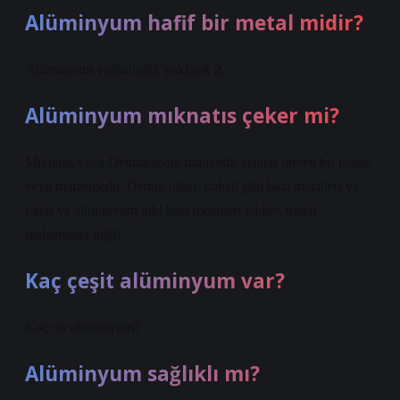
Alüminyum hafif bir metal midir?
Alüminyum yoğunluğu, yaklaşık 2.
Alüminyum mıknatıs çeker mi?
Mıknatıs veya Demirkapan, manyetik alanlar üreten bir nesne
veya malzemedir. Demir, nikel, kobalt gibi bazı metalleri ve
bakır ve alüminyum gibi bazı metalleri etkiler, metal
malzemeler değil.
Kaç çeşit alüminyum var?
Kaç tür alüminyum?
Alüminyum sağlıklı mı?