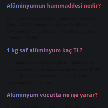
Alüminyumun hammaddesi nedir?
Alüminyum üretiminin en önemli hammaddesi olan Bauxit
Mineral, %30-60 alüminyum oksit içerir. Sıvı alüminyum,
Bayer işlemine (birincil alüminyum) göre alüminyum oksidin
elektrolizi ile üretilir.
1 kg saf alüminyum kaç TL?
1 kg alüminyum fiyatı piyasa koşullarına bağlıdır. Fiyatlar
2025’te aşağıdaki gibidir: ham alüminyum fiyat fiyatı: 80-100
TL/kg. İşlenmiş alüminyum fiyat: 90-120 tl/kg. Hurda
alüminyum fiyatı: 40-60 tl/kg.
Alüminyum vücutta ne işe yarar?
Alüminyum insan fizyolojisinde fonksiyonel bir rol oynamaz.