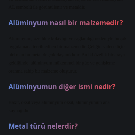
AL sembolü ile görüntülenir ve metaldir.
Alüminyum nasıl bir malzemedir?
Alüminyum, özellikle kolaylığı ve sağlamlığı nedeniyle birçok
uygulamada tercih edilen bir malzemedir. Çeliğin sadece üçte
biri olan bu metal de çok dayanıklıdır. Bu iki özellik bir araya
geldiğinde, alüminyum mükemmel bir güç ve genişleme
oranına sahip bir malzeme oluşturur.
Alüminyumun diğer ismi nedir?
Baxit, oksit veya alüminyum oksit, alüminyumun ana
kaynağıdır.
Metal türü nelerdir?