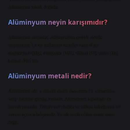
Alüminyum toksik değildir.
Alüminyum neyin karışımıdır?
Alüminyum alaşımlar, alüminyumun gerekli olduğu
alaşımlardır. En sık kullanılan metaller bakır (Cu),
magnezyum (Mg), manganez (MN), silikon (SI), çinko (Zn),
kurşun (PB) ‘dir.
Alüminyum metali nedir?
Alüminyum (AL), dönem üreme masasının 13. elementine
sahip hafif bir gümüş metaldir. Alüminyum kabuktaki en
önemli unsurdur. Dünya’nın oksijen ve silikon kabuğunun en
yaygın üçüncü bileşenidir. En sık tercih edilen demir metal
değil.