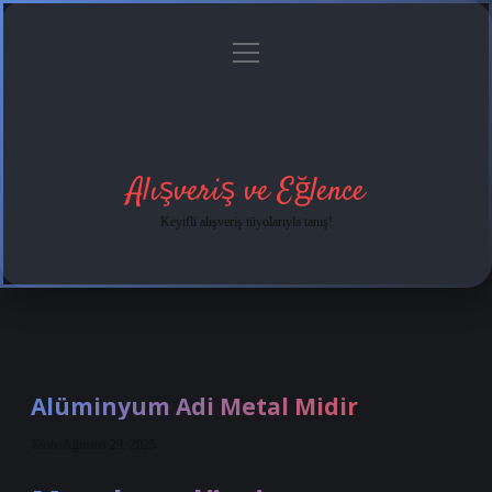
menüyü
Anasayfa
Gizlilik
Yasal
Hakkımızda
aç
Politikası
Uyarı
Alışveriş ve Eğlence
Keyifli alışveriş tüyolarıyla tanış!
Alüminyum Adi Metal Midir
Tarih: Ağustos 29, 2025