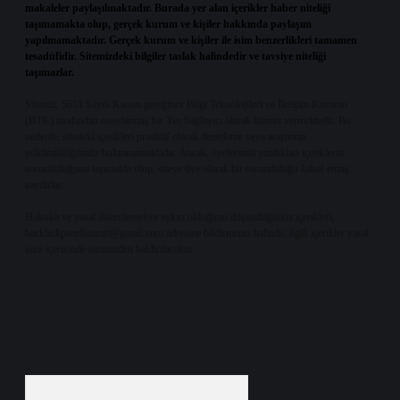
makaleler paylaşılmaktadır. Burada yer alan içerikler haber niteliği
taşımamakta olup, gerçek kurum ve kişiler hakkında paylaşım
yapılmamaktadır. Gerçek kurum ve kişiler ile isim benzerlikleri tamamen
tesadüfidir. Sitemizdeki bilgiler taslak halindedir ve tavsiye niteliği
taşımazlar.
Sitemiz, 5651 Sayılı Kanun gereğince Bilgi Teknolojileri ve İletişim Kurumu
(BTK) tarafından onaylanmış bir Yer Sağlayıcı olarak hizmet vermektedir. Bu
nedenle, sitedeki içerikleri proaktif olarak denetleme veya araştırma
yükümlülüğümüz bulunmamaktadır. Ancak, üyelerimiz yazdıkları içeriklerin
sorumluluğunu taşımakta olup, siteye üye olarak bu sorumluluğu kabul etmiş
sayılırlar.
Hukuka ve yasal düzenlemelere aykırı olduğunu düşündüğünüz içerikleri,
backlinkpanelicomtr@gmail.com
adresine bildirmeniz halinde, ilgili içerikler yasal
süre içerisinde sitemizden kaldırılacaktır.
Arama