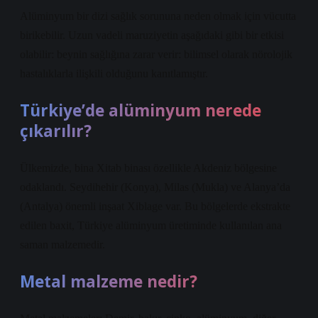
Alüminyum bir dizi sağlık sorununa neden olmak için vücutta
birikebilir. Uzun vadeli maruziyetin aşağıdaki gibi bir etkisi
olabilir: beynin sağlığına zarar verir: bilimsel olarak nörolojik
hastalıklarla ilişkili olduğunu kanıtlamıştır.
Türkiye’de alüminyum nerede
çıkarılır?
Ülkemizde, bina Xitab binası özellikle Akdeniz bölgesine
odaklandı. Seydihehir (Konya), Milas (Mukla) ve Alanya’da
(Antalya) önemli inşaat Xiblage var. Bu bölgelerde ekstrakte
edilen baxit, Türkiye alüminyum üretiminde kullanılan ana
saman malzemedir.
Metal malzeme nedir?