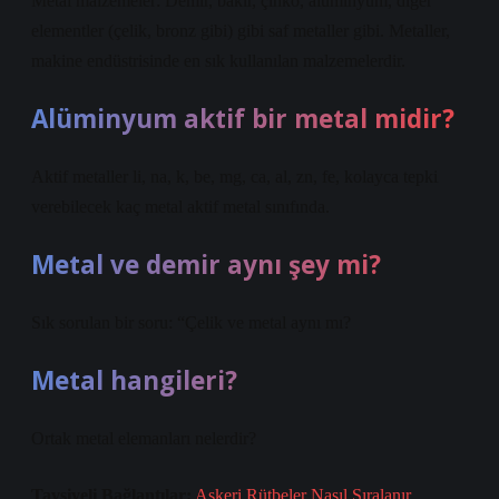
Metal malzemeler: Demir, bakır, çinko, alüminyum, diğer
elementler (çelik, bronz gibi) gibi saf metaller gibi. Metaller,
makine endüstrisinde en sık kullanılan malzemelerdir.
Alüminyum aktif bir metal midir?
Aktif metaller li, na, k, be, mg, ca, al, zn, fe, kolayca tepki
verebilecek kaç metal aktif metal sınıfında.
Metal ve demir aynı şey mi?
Sık sorulan bir soru: “Çelik ve metal aynı mı?
Metal hangileri?
Ortak metal elemanları nelerdir?
Tavsiyeli Bağlantılar:
Askeri Rütbeler Nasıl Sıralanır