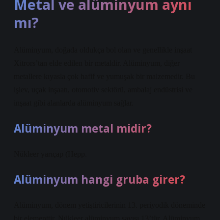
Metal ve alüminyum aynı
mı?
Alüminyum, doğada oldukça bol olan ve genellikle inşaat
Xitrors’tan elde edilen bir metaldir. Alüminyum, diğer
metallere kıyasla çok hafif ve yumuşak bir malzemedir. Bu
işlev, uçak inşaatı, otomotiv sektörü, ambalaj endüstrisi ve
inşaat gibi alanlarda alüminyum sağlar.
Alüminyum metal midir?
Nükleer yarıçap (Hepp.
Alüminyum hangi gruba girer?
Alüminyum, dönem yetiştiricilerinin 13. periyodik döneminde
bir elementtir. Nükleer alüminyum sayısı 13’tür. Alüminyum