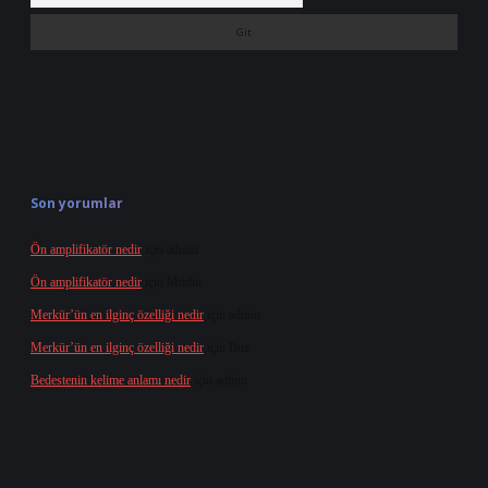
Son yorumlar
Ön amplifikatör nedir
için
admin
Ön amplifikatör nedir
için
Müdür
Merkür’ün en ilginç özelliği nedir
için
admin
Merkür’ün en ilginç özelliği nedir
için
Buz
Bedestenin kelime anlamı nedir
için
admin