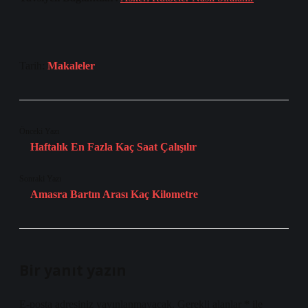
Tarih:
Makaleler
Önceki Yazı
Haftalık En Fazla Kaç Saat Çalışılır
Sonraki Yazı
Amasra Bartın Arası Kaç Kilometre
Bir yanıt yazın
E-posta adresiniz yayınlanmayacak.
Gerekli alanlar
*
ile