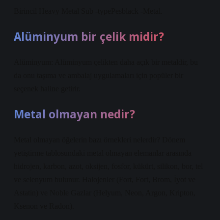
Birincil Heavy Metal Sub -typePesblack -Metal.
Alüminyum bir çelik midir?
Alüminyum: Alüminyum çelikten daha açık bir metaldir, bu
da onu taşıma ve ambalaj uygulamaları için popüler bir
seçenek haline getirir.
Metal olmayan nedir?
Metal olmayan öğelerin bazı örnekleri nelerdir? Dönem
yetiştirme tablosundaki metal olmayan elemanlar arasında
hidrojen, karbon, azot, oksijen, fosfor, kükürt, silikon, bor, tel
ve selenyum bulunur. Halojenler (Fort, Fort, Brom, İyot ve
Astatin) ve Noble Gazlar (Helyum, Neon, Argon, Kripton,
Ksenon ve Radon).