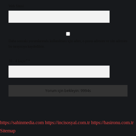
Web Sitesi
Daha sonraki yorumlarımda kullanılması için adım, e-posta adresim ve site adresim
bu tarayıcıya kaydedilsin.
10 - 4 kaçtır?
*
https://sahinmedia.com
https://incisosyal.com.tr
https://hasironu.com.tr
Sitemap