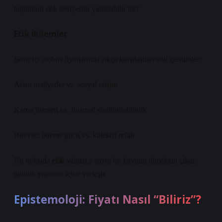
toplumun etik seviyesini yansıtabilir mi?
Etik İkilemler
Şehir içi otobüs fiyatlarında sıkça karşılaşılan etik gerilimler:
Artan maliyetler vs. sosyal erişim
Kamu hizmeti vs. finansal sürdürülebilirlik
Bireysel ödeme gücü vs. kolektif refah
Bu noktada
etik
yalnızca soyut bir kavram olmaktan çıkar,
günlük yaşamın içine yerleşir.
Epistemoloji: Fiyatı Nasıl “Biliriz”?