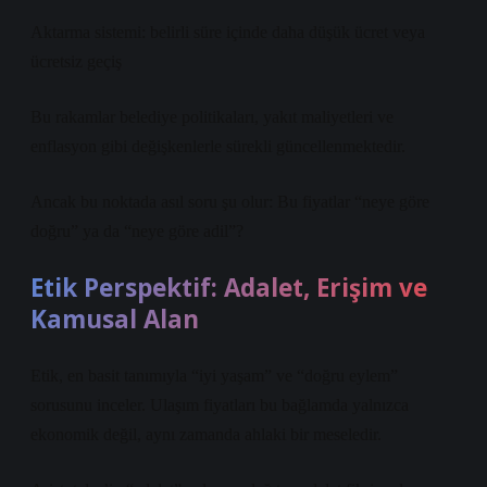
Aktarma sistemi: belirli süre içinde daha düşük ücret veya
ücretsiz geçiş
Bu rakamlar belediye politikaları, yakıt maliyetleri ve
enflasyon gibi değişkenlerle sürekli güncellenmektedir.
Ancak bu noktada asıl soru şu olur: Bu fiyatlar “neye göre
doğru” ya da “neye göre adil”?
Etik Perspektif: Adalet, Erişim ve
Kamusal Alan
Etik, en basit tanımıyla “iyi yaşam” ve “doğru eylem”
sorusunu inceler. Ulaşım fiyatları bu bağlamda yalnızca
ekonomik değil, aynı zamanda ahlaki bir meseledir.