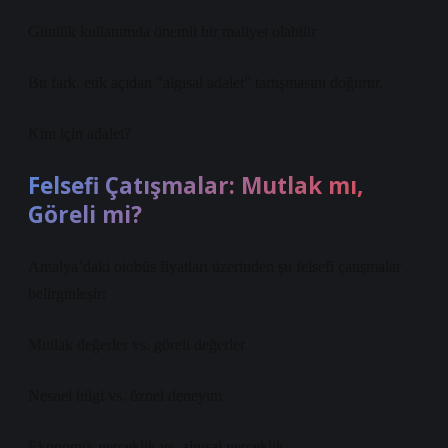
Günlük kullanımda önemli bir maliyet olabilir
Bu fark, etik açıdan “algısal adalet” tartışmasını doğurur.
Kim için adalet?
Felsefi Çatışmalar: Mutlak mı,
Göreli mi?
Antalya’daki otobüs fiyatları üzerinden şu felsefi çatışmalar
belirginleşir:
Mutlak değerler vs. göreli değerler
Nesnel bilgi vs. öznel deneyim
Ekonomik gerçeklik vs. algısal gerçeklik