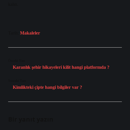
kalın.
Tarih:
Makaleler
Önceki Yazı
Karanlık şehir hikayeleri kilit hangi platformda ?
Sonraki Yazı
Kimlikteki çipte hangi bilgiler var ?
Bir yanıt yazın