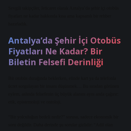
Sevgili takipçiler, Ieticaret olarak Antalya’da şehir içi otobüs
fiyatları ne kadar hakkında kısa ama kapsamlı bir rehber
hazırladık.
Antalya’da Şehir İçi Otobüs
Fiyatları Ne Kadar? Bir
Biletin Felsefi Derinliği
Bir otobüs durağında beklerken, elinde kart ya da telefonla
ücret sorgulayan bir insanı düşünmek… Bu sıradan görünen
eylem, aslında felsefenin üç büyük alanını aynı anda çağırır:
etik, epistemoloji ve ontoloji.
“Bir yolculuğun bedeli nedir?” sorusu, sadece ekonomik bir
soru değildir. Daha derinde şu sorular gizlidir: “Adil olan