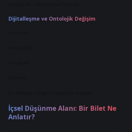
zamanda bir “nüfus yönetimi” aracıdır.
Dijitalleşme ve Ontolojik Değişim
Artık bilet:
Fiziksel değil
Veri tabanlı
İzlenebilir
Bu dönüşüm, varlığın kendisini bile değiştirir.
İçsel Düşünme Alanı: Bir Bilet Ne
Anlatır?