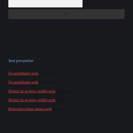
Son yorumlar
Ön amplifikatör nedir
için
admin
Ön amplifikatör nedir
için
Müdür
Merkür’ün en ilginç özelliği nedir
için
admin
Merkür’ün en ilginç özelliği nedir
için
Buz
Bedestenin kelime anlamı nedir
için
admin