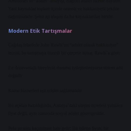
Aristoteles’in “adalet” anlayışı, dağıtıcı adalet fikrine dayanır.
Yani kaynaklar toplum içinde orantılı ve hakkaniyetli şekilde
dağıtılmalıdır. Şehir içi ulaşım da bu kaynaklardan biridir.
Modern Etik Tartışmalar
Çağdaş felsefede John Rawls’un “adalet olarak hakkaniyet”
teorisi, bu tartışmaya önemli bir çerçeve sunar. Rawls’a göre:
En dezavantajlı bireylerin durumu iyileştirilmiyorsa sistem adil
değildir
Kamu hizmetleri eşit erişim sağlamalıdır
Bu açıdan bakıldığında, Antalya’daki ulaşım ücretleri yalnızca
fiyat değil, aynı zamanda sosyal adalet göstergesidir.
Peki şu soru kaçınılmaz hale gelir: Bir biletin fiyatı, bir