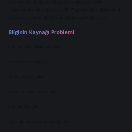
Epistemoloji, bilginin doğasını ve sınırlarını inceler.
“Antalya’da otobüs fiyatı kaç TL?” sorusu bile epistemolojik
bir soruya dönüşebilir: Biz bu bilgiyi nasıl biliyoruz?
Bilginin Kaynağı Problemi
Günümüzde ulaşım ücretleri:
Belediye web siteleri
Mobil uygulamalar
Sosyal medya paylaşımları
Günlük deneyim
gibi çoklu kaynaklardan öğrenilir.