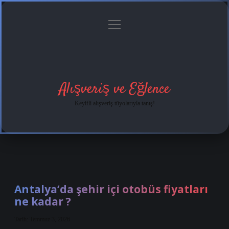
menüyü
Anasayfa
Gizlilik
Yasal
Hakkımızda
aç
Politikası
Uyarı
Alışveriş ve Eğlence
Keyifli alışveriş tüyolarıyla tanış!
Antalya’da şehir içi otobüs fiyatları
ne kadar ?
Tarih: Temmuz 3, 2026