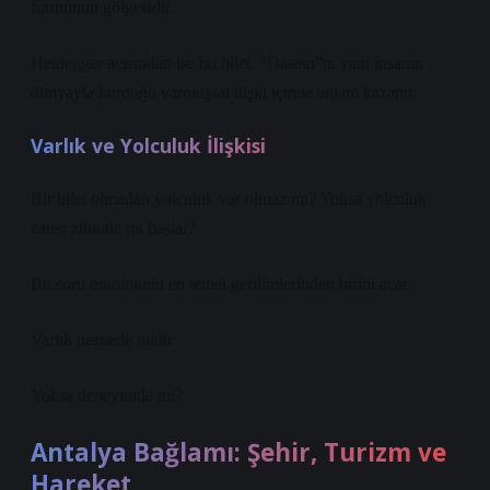
formunun gölgesidir.
Heidegger açısından ise bu bilet, “Dasein”ın yani insanın
dünyayla kurduğu varoluşsal ilişki içinde anlam kazanır.
Varlık ve Yolculuk İlişkisi
Bir bilet olmadan yolculuk var olmaz mı? Yoksa yolculuk
zaten zihinde mi başlar?
Bu soru ontolojinin en temel gerilimlerinden birini açar:
Varlık nesnede midir
Yoksa deneyimde mi?
Antalya Bağlamı: Şehir, Turizm ve
Hareket