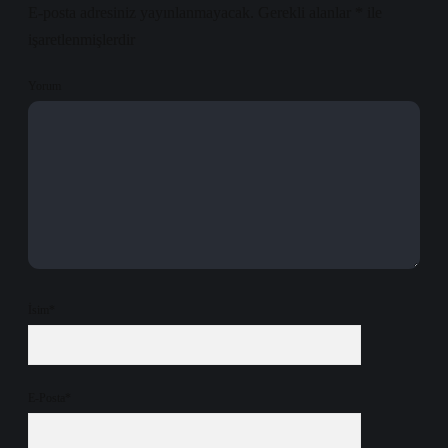
E-posta adresiniz yayınlanmayacak.
Gerekli alanlar
*
ile
işaretlenmişlerdir
Yorum
İsim*
E-Posta*