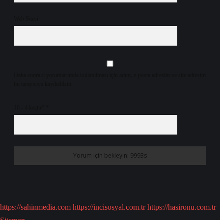
Web Sitesi
Daha sonraki yorumlarımda kullanılması için adım, e-posta adresim ve site adresim
bu tarayıcıya kaydedilsin.
10 - 4 kaçtır?
*
https://sahinmedia.com
https://incisosyal.com.tr
https://hasironu.com.tr