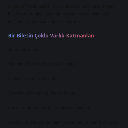
Ontoloji, “varlık nedir?” sorusunu sorar. İlk bakışta otobüs
bileti basit bir dijital kayıt gibi görünür. Ancak daha derin
düşünülürse, çok katmanlı bir varlıktır.
Bir Biletin Çoklu Varlık Katmanları
Bir otobüs bileti:
Ekonomik bir değerdir (para karşılığı)
Dijital bir veridir (QR kod)
Sosyal bir sözleşmedir (hizmet hakkı)
Zamansal bir varlıktır (belirli bir yolculuk anı)
Platoncu bir bakışla, bu bilet “idealar dünyasında” bir ulaşım