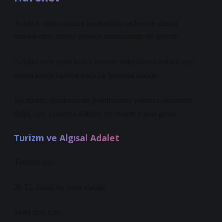
Antalya, yoğun turizm hareketliliği nedeniyle ulaşım
sistemlerinin sürekli yeniden tanımlandığı bir şehirdir.
Antalya hem yerel halkın hem de milyonlarca turistin aynı
sistem içinde hareket ettiği bir kamusal alandır.
Bu durum, fiyatlandırma politikalarını yalnızca ekonomik
değil, aynı zamanda kültürel bir mesele haline getirir.
Turizm ve Algısal Adalet
Turistler için:
20 TL düşük bir ücret olabilir
Yerel halk için: