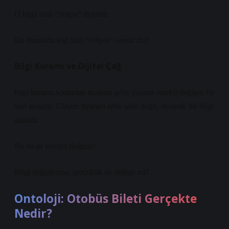
O bilgi artık “doğru” değildir
Bu durumda kişi hâlâ “biliyor” sayılır mı?
Bilgi Kuramı ve Dijital Çağ
bilgi kuramı
açısından modern şehir yaşamı sürekli değişen bir
veri akışıdır. Ulaşım fiyatları artık sabit değil, dinamik bir bilgi
alanıdır.
Bu da şu soruyu doğurur:
Bilgi değişiyorsa, gerçeklik de değişir mi?
Ontoloji: Otobüs Bileti Gerçekte
Nedir?