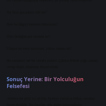
Bir otobüs durağında beklerken şu sorular zihne düşebilir:
Bu fiyat gerçekten adil mi?
Ben bu bilgiyi nereden biliyorum?
Bilet dediğim şey aslında ne?
Ulaşım mı satın alıyorum, yoksa zaman mı?
Bu soruların net bir cevabı yoktur. Çünkü felsefe çoğu zaman
cevap değil, düşünme biçimi üretir.
Sonuç Yerine: Bir Yolculuğun
Felsefesi
Antalya’da şehir içi otobüs fiyatları yalnızca birkaç sayıdan
ibaret değildir. Bu fiyatlar; etik adalet tartışmalarını,