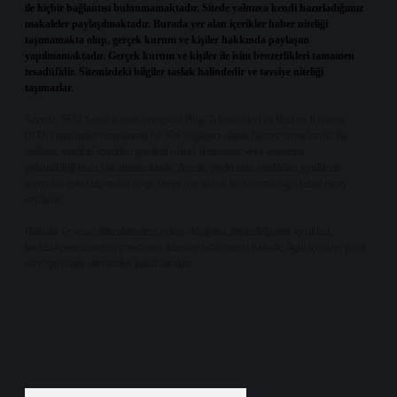
ile hiçbir bağlantısı bulunmamaktadır. Sitede yalnızca kendi hazırladığımız
makaleler paylaşılmaktadır. Burada yer alan içerikler haber niteliği
taşımamakta olup, gerçek kurum ve kişiler hakkında paylaşım
yapılmamaktadır. Gerçek kurum ve kişiler ile isim benzerlikleri tamamen
tesadüfidir. Sitemizdeki bilgiler taslak halindedir ve tavsiye niteliği
taşımazlar.
Sitemiz, 5651 Sayılı Kanun gereğince Bilgi Teknolojileri ve İletişim Kurumu
(BTK) tarafından onaylanmış bir Yer Sağlayıcı olarak hizmet vermektedir. Bu
nedenle, sitedeki içerikleri proaktif olarak denetleme veya araştırma
yükümlülüğümüz bulunmamaktadır. Ancak, üyelerimiz yazdıkları içeriklerin
sorumluluğunu taşımakta olup, siteye üye olarak bu sorumluluğu kabul etmiş
sayılırlar.
Hukuka ve yasal düzenlemelere aykırı olduğunu düşündüğünüz içerikleri,
backlinkpanelicomtr@gmail.com
adresine bildirmeniz halinde, ilgili içerikler yasal
süre içerisinde sitemizden kaldırılacaktır.
Arama