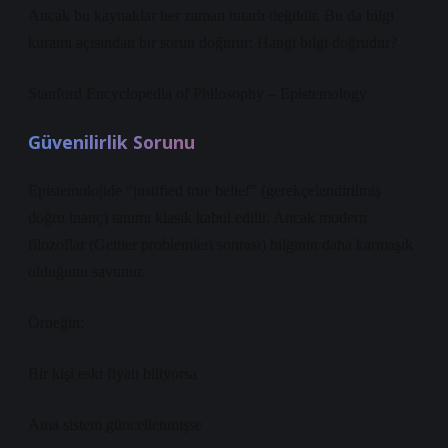
Ancak bu kaynaklar her zaman tutarlı değildir. Bu da bilgi
kuramı açısından bir sorun doğurur: Hangi bilgi doğrudur?
Stanford Encyclopedia of Philosophy – Epistemology
Güvenilirlik Sorunu
Epistemolojide “justified true belief” (gerekçelendirilmiş
doğru inanç) tanımı klasik kabul edilir. Ancak modern
filozoflar (Gettier problemleri sonrası) bilginin daha karmaşık
olduğunu savunur.
Örneğin:
Bir kişi eski fiyatı biliyorsa
Ama sistem güncellenmişse