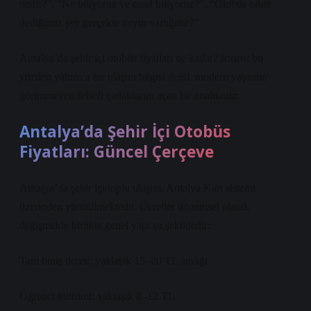
nedir?”, “Ne biliyoruz ve nasıl biliyoruz?”, “Otobüs bileti
dediğimiz şey gerçekte neyin varlığıdır?”
Antalya’da şehir içi otobüs fiyatları ne kadar? sorusu bu
yüzden yalnızca bir ulaşım bilgisi değil, modern yaşamın
görünmeyen felsefi çatlaklarını açan bir anahtardır.
Antalya’da Şehir İçi Otobüs
Fiyatları: Güncel Çerçeve
Antalya’da şehir içi toplu ulaşım, Antalya Kart sistemi
üzerinden yürütülmektedir. Ücretler dönemsel olarak
değişmekle birlikte genel yapı şu şekildedir:
Tam biniş ücreti: yaklaşık 15–20 TL aralığı
Öğrenci indirimi: yaklaşık 8–12 TL