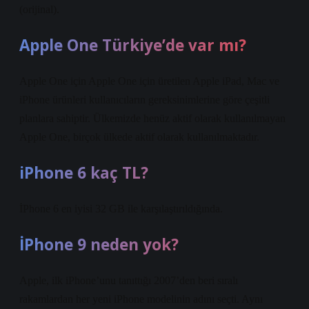
(orijinal).
Apple One Türkiye’de var mı?
Apple One için Apple One için üretilen Apple iPad, Mac ve
iPhone ürünleri kullanıcıların gereksinimlerine göre çeşitli
planlara sahiptir. Ülkemizde henüz aktif olarak kullanılmayan
Apple One, birçok ülkede aktif olarak kullanılmaktadır.
iPhone 6 kaç TL?
İPhone 6 en iyisi 32 GB ile karşılaştırıldığında.
İPhone 9 neden yok?
Apple, ilk iPhone’unu tanıttığı 2007’den beri sıralı
rakamlardan her yeni iPhone modelinin adını seçti. Aynı