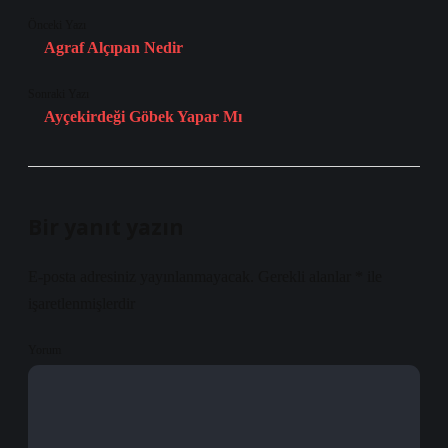
Önceki Yazı
Agraf Alçıpan Nedir
Sonraki Yazı
Ayçekirdeği Göbek Yapar Mı
Bir yanıt yazın
E-posta adresiniz yayınlanmayacak.
Gerekli alanlar
*
ile
işaretlenmişlerdir
Yorum