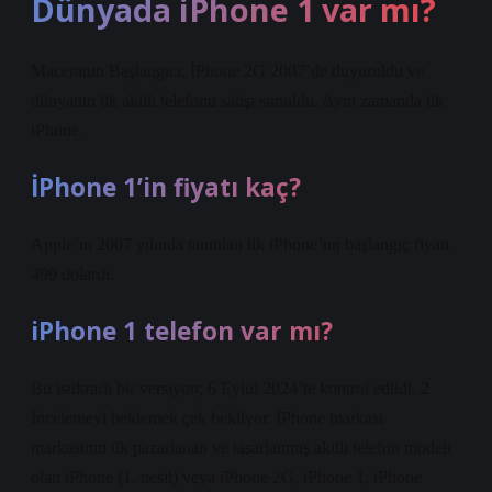
Dünyada iPhone 1 var mı?
Maceranın Başlangıcı: İPhone 2G 2007’de duyuruldu ve
dünyanın ilk akıllı telefonu satışı sunuldu. Aynı zamanda ilk
iPhone.
İPhone 1’in fiyatı kaç?
Apple’ın 2007 yılında tanıtılan ilk iPhone’un başlangıç fiyatı
499 dolardı.
iPhone 1 telefon var mı?
Bu istikrarlı bir versiyon; 6 Eylül 2024’te kontrol edildi. 2
İncelemeyi beklemek çek bekliyor. İPhone markası
markasının ilk pazarlanan ve tasarlanmış akıllı telefon modeli
olan iPhone (1. nesil) veya iPhone 2G, iPhone 1, iPhone