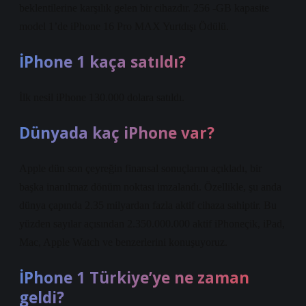
beklentilerine karşılık gelen bir cihazdır. 256 -GB kapasite
model 1’de iPhone 16 Pro MAX Yurtdışı Ödülü.
İPhone 1 kaça satıldı?
İlk nesil iPhone 130.000 dolara satıldı.
Dünyada kaç iPhone var?
Apple dün son çeyreğin finansal sonuçlarını açıkladı, bir
başka inanılmaz dönüm noktası imzalandı. Özellikle, şu anda
dünya çapında 2.35 milyardan fazla aktif cihaza sahiptir. Bu
yüzden sayılar açısından 2.350.000.000 aktif iPhoneçik, iPad,
Mac, Apple Watch ve benzerlerini konuşuyoruz.
İPhone 1 Türkiye’ye ne zaman
geldi?