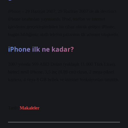
iPhone – 29 Haziran 2007, 29 Haziran 2007’de ilk devrimci
iPhone tarafından yayınlandı. İPod, telefon ve internet
işlevlerini gerçekleştirebilen bir cihaz olarak gelişen iPhone,
bugün bildiğimiz akıllı telefon pazarının ilk adımını oluşturdu.
iPhone ilk ne kadar?
2007 yılında 599 ABD Doları (yaklaşık 11.000 Türk Liras),
birinci nesil iPhone, 3,5 inç (8.89 cm) ekran, 2 mega piksel
kamera, 4 veya 8 GB bellek ve internet fonksiyonları tanıtıldı.
Tarih:
Makaleler