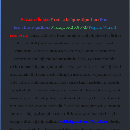
Reklam ve İletişim:
E-mail:
backlinkpaneli@gmail.com
Teams:
forumhizmeti@gmail.com
Whatsapp: 0262 606 0 726
Telegram: @karabul
Yasal Uyarı:
Sitemiz, 5651 Sayılı Kanun gereğince Bilgi Teknolojileri ve İletişim
Kurumu (BTK) tarafından onaylanmış bir Yer Sağlayıcı olarak hizmet
vermektedir. Bu nedenle, sitedeki içerikleri proaktif olarak denetleme veya
araştırma yükümlülüğümüz bulunmamaktadır. Ancak, üyelerimiz yazdıkları
içeriklerin sorumluluğunu taşımakta olup, siteye üye olarak bu sorumluluğu kabul
etmiş sayılırlar. Bu internet sitesi, herhangi bir marka, kurum veya şahıs şirketi ile
hiçbir bağlantısı bulunmamaktadır. Sitede yalnızca kendi hazırladığımız makaleler
paylaşılmaktadır. Burada yer alan içerikler haber niteliği taşımamakta olup, gerçek
kurum ve kişiler hakkında paylaşım yapılmamaktadır. Gerçek kurum ve kişiler ile
isim benzerlikleri tamamen tesadüfidir. Sitemiz, kar amacı gütmeyen ve tamamen
ücretsiz bir bilgi paylaşım platformudur. Hukuka ve yasal düzenlemelere aykırı
olduğunu düşündüğünüz içerikleri,
backlinkpanelicomtr@gmail.com
adresine
bildirmeniz halinde, ilgili içerikler yasal süre içerisinde sitemizden kaldırılacaktır.