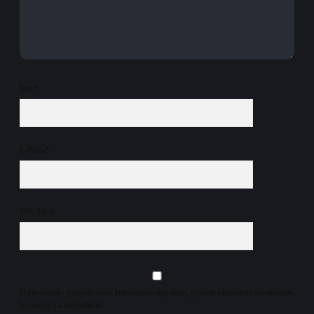
İsim*
E-Posta*
Web Sitesi
Daha sonraki yorumlarımda kullanılması için adım, e-posta adresim ve site adresim
bu tarayıcıya kaydedilsin.