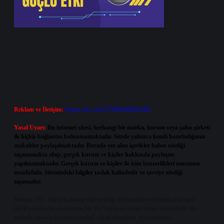
Reklam ve İletişim:
Skype: live:.cid.575569c608265c69
Yasal Uyarı:
Bu internet sitesi, herhangi bir marka, kurum veya şahıs şirketi
ile hiçbir bağlantısı bulunmamaktadır. Sitede yalnızca kendi hazırladığımız
makaleler paylaşılmaktadır. Burada yer alan içerikler haber niteliği
taşımamakta olup, gerçek kurum ve kişiler hakkında paylaşım
yapılmamaktadır. Gerçek kurum ve kişiler ile isim benzerlikleri tamamen
tesadüfidir. Sitemizdeki bilgiler taslak halindedir ve tavsiye niteliği
taşımazlar.
Sitemiz, 5651 Sayılı Kanun gereğince Bilgi Teknolojileri ve İletişim Kurumu
(BTK) tarafından onaylanmış bir Yer Sağlayıcı olarak hizmet vermektedir. Bu
nedenle, sitedeki içerikleri proaktif olarak denetleme veya araştırma