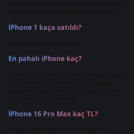
seride, yanına bir harf ekleyerek farka farklı modeller eklendi.
Ancak, iPhone 9 ile bu değişti. İPhone 9 yok, çıkmayacak.
İPhone 1 kaça satıldı?
İlk nesil iPhone 130.000 dolara satıldı.
En pahalı iPhone kaç?
Yürüyüşten sonra, iPhone 16 Pro Max’in markasının en güçlü
modeli 99 bin 999 TL 109.000 999 TL’lik bir başlangıç
fiyatını artırdı. Bununla birlikte, Pro Pro Varyant 82 bin 999
TL’den 89 bin 999 TL’ye yükseldi.
İPhone 16 Pro Max kaç TL?
Bu bakış açısından, iPhone 16 Pro Max, kullanıcıların