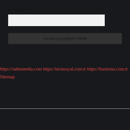
10 - 4 kaçtır?
*
https://sahinmedia.com
https://incisosyal.com.tr
https://hasironu.com.tr
Sitemap
Sidebar