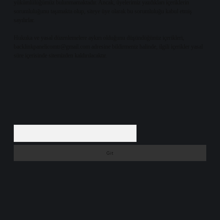
yükümlülüğümüz bulunmamaktadır. Ancak, üyelerimiz yazdıkları içeriklerin
sorumluluğunu taşımakta olup, siteye üye olarak bu sorumluluğu kabul etmiş
sayılırlar.
Hukuka ve yasal düzenlemelere aykırı olduğunu düşündüğünüz içerikleri,
backlinkpanelicomtr@gmail.com
adresine bildirmeniz halinde, ilgili içerikler yasal
süre içerisinde sitemizden kaldırılacaktır.
Arama