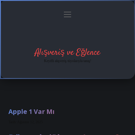
menüyü
Anasayfa
Gizlilik
Yasal
Hakkımızda
aç
Politikası
Uyarı
Alışveriş ve Eğlence
Keyifli alışveriş tüyolarıyla tanış!
Apple 1 Var Mı
Tarih: Ağustos 12, 2025