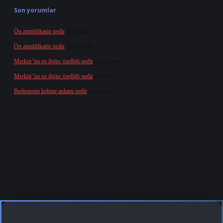
Son yorumlar
Ön amplifikatör nedir
için
admin
Ön amplifikatör nedir
için
Müdür
Merkür’ün en ilginç özelliği nedir
için
admin
Merkür’ün en ilginç özelliği nedir
için
Buz
Bedestenin kelime anlamı nedir
için
admin
iris.org