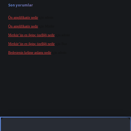
Son yorumlar
Ön amplifikatör nedir
için
admin
Ön amplifikatör nedir
için
Müdür
Merkür’ün en ilginç özelliği nedir
için
admin
Merkür’ün en ilginç özelliği nedir
için
Buz
Bedestenin kelime anlamı nedir
için
admin
grandoperabet
tulipbetgiris.org