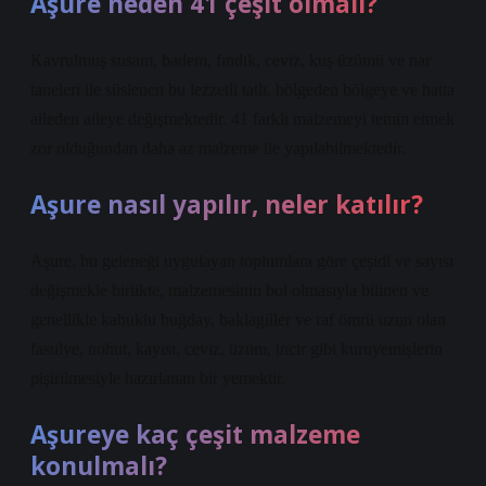
Aşure neden 41 çeşit olmalı?
Kavrulmuş susam, badem, fındık, ceviz, kuş üzümü ve nar
taneleri ile süslenen bu lezzetli tatlı, bölgeden bölgeye ve hatta
aileden aileye değişmektedir. 41 farklı malzemeyi temin etmek
zor olduğundan daha az malzeme ile yapılabilmektedir.
Aşure nasıl yapılır, neler katılır?
Aşure, bu geleneği uygulayan toplumlara göre çeşidi ve sayısı
değişmekle birlikte, malzemesinin bol olmasıyla bilinen ve
genellikle kabuklu buğday, baklagiller ve raf ömrü uzun olan
fasulye, nohut, kayısı, ceviz, üzüm, incir gibi kuruyemişlerin
pişirilmesiyle hazırlanan bir yemektir.
Aşureye kaç çeşit malzeme
konulmalı?