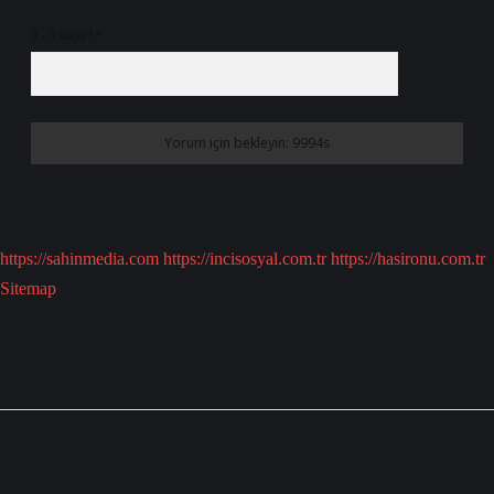
9 - 5 kaçtır?
*
https://sahinmedia.com
https://incisosyal.com.tr
https://hasironu.com.tr
Sitemap
Sidebar