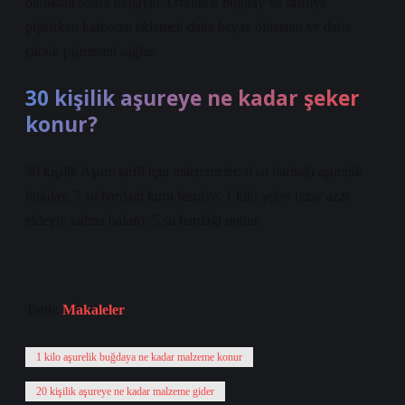
olduktan sonra haşlayın. Özellikle buğday ve fasulye
pişirirken karbonat eklemek daha beyaz olmasını ve daha
çabuk pişmesini sağlar.
30 kişilik aşureye ne kadar şeker
konur?
30 kişilik Aşure tarifi için malzemeler: 6 su bardağı aşurelik
buğday, 5 su bardağı kuru fasulye, 1 kilo şeker (azar azar
ekleyip tadına bakın), 5 su bardağı nohut.
Tarih:
Makaleler
1 kilo aşurelik buğdaya ne kadar malzeme konur
20 kişilik aşureye ne kadar malzeme gider