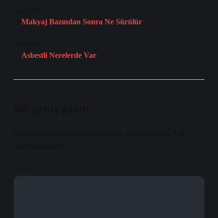
Önceki Yazı
Makyaj Bazından Sonra Ne Sürülür
Sonraki Yazı
Asbestli Nerelerde Var
Bir yanıt yazın
E-posta adresiniz yayınlanmayacak.
Gerekli alanlar
*
ile
işaretlenmişlerdir
Yorum