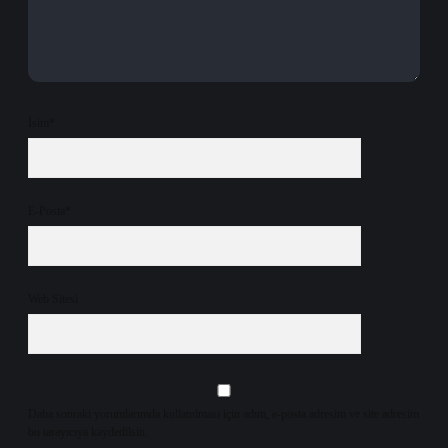
İsim*
E-Posta*
Web Sitesi
Daha sonraki yorumlarımda kullanılması için adım, e-posta adresim ve site adresim
bu tarayıcıya kaydedilsin.