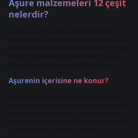
Aşure malzemeleri 12 çeşit
nelerdir?
Aleviler Aşura’yı her zaman 12 malzemeyle hazırlarlar.
Bunlara buğday, arpa, pirinç, fasulye, nohut, pekmez, hurma
pekmezi, nar pekmezi, pancar suyu, hurma, kayısı, incir, kuru
üzüm ve kuş üzümü gibi kuru meyveler, badem ve fıstık,
fındık, ceviz, çam fıstığı ve susam dahildir. fındık içerir.
Aşurenin içerisine ne konur?
Aşurada kaç malzeme kullanılır? Geleneksel Aşura tarifi 12
ana malzemeden oluşur: buğday, pirinç, nohut, fasulye, kuru
üzüm, incir, kayısı, badem, fındık, ceviz, fıstık ve karanfil.
Bölgeye bağlı olarak bu malzemelere erik, kuş üzümü, hurma
ve pekmez gibi diğer malzemeler de eklenebilir.