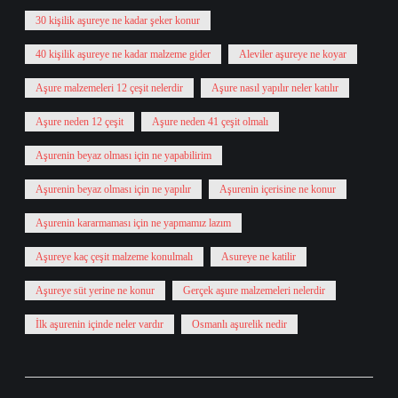
30 kişilik aşureye ne kadar şeker konur
40 kişilik aşureye ne kadar malzeme gider
Aleviler aşureye ne koyar
Aşure malzemeleri 12 çeşit nelerdir
Aşure nasıl yapılır neler katılır
Aşure neden 12 çeşit
Aşure neden 41 çeşit olmalı
Aşurenin beyaz olması için ne yapabilirim
Aşurenin beyaz olması için ne yapılır
Aşurenin içerisine ne konur
Aşurenin kararmaması için ne yapmamız lazım
Aşureye kaç çeşit malzeme konulmalı
Asureye ne katilir
Aşureye süt yerine ne konur
Gerçek aşure malzemeleri nelerdir
İlk aşurenin içinde neler vardır
Osmanlı aşurelik nedir