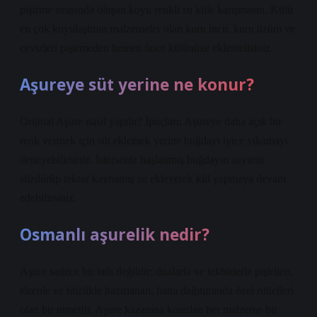
pişirme sırasında oluşan koyu renkli su küle karışmasın. Külü
en çok koyulaştıran malzemeler olan kuru incir, kuru üzüm ve
cevizleri pişirmeden hemen önce külünüze eklemelisiniz.
Aşureye süt yerine ne konur?
Orijinal Aşure nasıl yapılır? İpuçları: Aşureye daha açık bir
renk vermek için süt eklemek yerine buğdayı iyice yıkamayı
deneyebilirsiniz. İsterseniz haşlanmış buğdayın suyunu
süzdürüp tekrar kaynamış su ekleyerek kül yapmaya devam
edebilirsiniz.
Osmanlı aşurelik nedir?
Aşure sadece bir tatlı değildir; dualarla ve tekbirlerle pişirilen,
törenle ve titizlikle hazırlanan, hatta dağıtımında özel ritüelleri
olan bir nimettir. Aşure kazanına konulan her malzeme bir