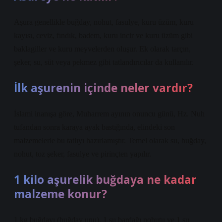
Aşura genellikle buğday, nohut, fasulye, kuru üzüm, kuru
kayısı, ceviz, fındık, badem, kuru incir ve kuru üzüm gibi
baklagiller ve kuru meyvelerden oluşur. Ek olarak tarçın,
şeker, su, süt veya pekmez gibi tatlandırıcılar da kullanılır.
İlk aşurenin içinde neler vardır?
İslami inanışa göre, Muharrem ayının onuncu günü, Hz. Nuh
tufandan sonra karaya ayak bastığında, elindeki son
malzemelerle bu tatlıyı hazırlamıştır. Temel olarak su, buğday,
nohut, toz şeker, fasulye ve pirinçten yapılır.
1 kilo aşurelik buğdaya ne kadar
malzeme konur?
1 kg buğdayı (buğday unu), 1 su bardağı nohutu ve 1 su