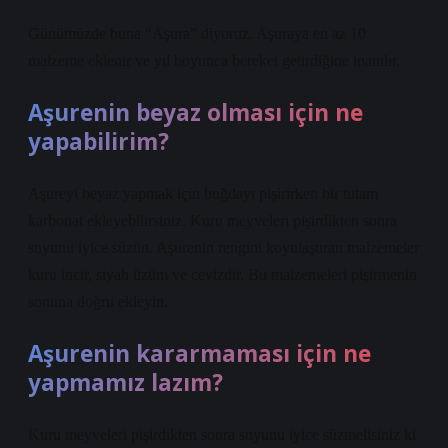
Günümüzde buna “Aşura” diyoruz. Aşuraya en az 10
malzeme eklenir ve yıl boyunca bereket getirdiğine inanılır.
Aşurenin beyaz olması için ne
yapabilirim?
Aşureyi beyaz yapmak için buğdayı pişirirken bir tutam
karbonat ekleyebilirsiniz. Kuru meyveleri pişirdikten sonra
suyunu iyice süzün. Aşurenin rengini koyulaştıran malzemeler
kuru incir, siyah üzüm ve cevizdir. Bu malzemeleri pişirmenin
sonuna doğru ekleyin.
Aşurenin kararmaması için ne
yapmamız lazım?
Kuru meyveleri pişirdikten sonra suyunu iyice süzmelisiniz ki