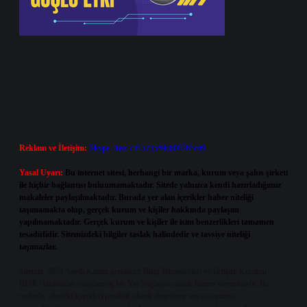
Reklam ve İletişim:
Skype: live:.cid.575569c608265c69
Yasal Uyarı:
Bu internet sitesi, herhangi bir marka, kurum veya şahıs şirketi
ile hiçbir bağlantısı bulunmamaktadır. Sitede yalnızca kendi hazırladığımız
makaleler paylaşılmaktadır. Burada yer alan içerikler haber niteliği
taşımamakta olup, gerçek kurum ve kişiler hakkında paylaşım
yapılmamaktadır. Gerçek kurum ve kişiler ile isim benzerlikleri tamamen
tesadüfidir. Sitemizdeki bilgiler taslak halindedir ve tavsiye niteliği
taşımazlar.
Sitemiz, 5651 Sayılı Kanun gereğince Bilgi Teknolojileri ve İletişim Kurumu
(BTK) tarafından onaylanmış bir Yer Sağlayıcı olarak hizmet vermektedir. Bu
nedenle, sitedeki içerikleri proaktif olarak denetleme veya araştırma