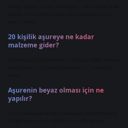
bardağı fasulyeyi bir gece suda bekletin. Sabah suyunu süzüp
yıkayın. Ayrı tencerelere koyun. Aşure için buğdaya 5 litre
sıcak su ekleyin.
20 kişilik aşureye ne kadar
malzeme gider?
20 kase Aşure İçin Malzemeler: 3 su bardağı buğday, yarım su
bardağı pirinç, 1,5 su bardağı kuru fasulye, 1,5 su bardağı
nohut.
Aşurenin beyaz olması için ne
yapılır?
Aşurede kullanmak istediğiniz bakliyatları öncelikle bol suda
2-3 defa yıkayın ve tüm kirlerinden arındığından emin