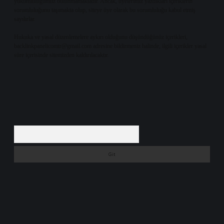
yükümlülüğümüz bulunmamaktadır. Ancak, üyelerimiz yazdıkları içeriklerin
sorumluluğunu taşımakta olup, siteye üye olarak bu sorumluluğu kabul etmiş
sayılırlar.
Hukuka ve yasal düzenlemelere aykırı olduğunu düşündüğünüz içerikleri,
backlinkpanelicomtr@gmail.com
adresine bildirmeniz halinde, ilgili içerikler yasal
süre içerisinde sitemizden kaldırılacaktır.
Arama