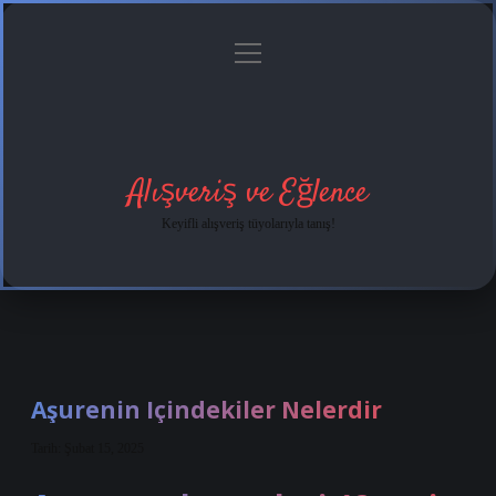
menüyü
Anasayfa
Gizlilik
Yasal
Hakkımızda
aç
Politikası
Uyarı
Alışveriş ve Eğlence
Keyifli alışveriş tüyolarıyla tanış!
Aşurenin Içindekiler Nelerdir
Tarih: Şubat 15, 2025