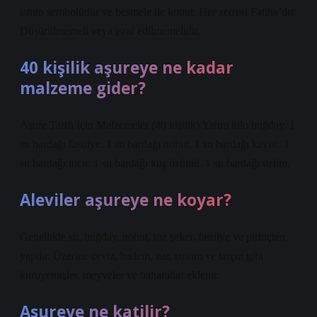
ismin sembolüdür ve besmele ile konur. Her zerresi Fatiha’dır.
Düşürülmemeli veya israf edilmemelidir.
40 kişilik aşureye ne kadar
malzeme gider?
Aşure Tarifi İçin Malzemeler (40 kişilik) Yarım kilo buğday. 1
su bardağı fasulye. 1 su bardağı nohut. 1 su bardağı kayısı. 1
su bardağı incir. 1 su bardağı kuş üzümü. 1 su bardağı üzüm.
Aleviler aşureye ne koyar?
Genellikle su, buğday, nohut, toz şeker, fasulye ve pirinçten
yapılır. Üzerine ceviz, badem, nar, susam ve tarçın gibi
kuruyemişler, meyveler ve baharatlar eklenir.
Asureye ne katilir?