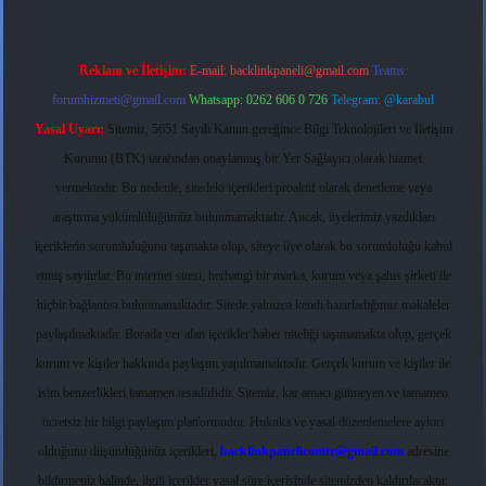
Reklam ve İletişim:
E-mail:
backlinkpaneli@gmail.com
Teams:
forumhizmeti@gmail.com
Whatsapp: 0262 606 0 726
Telegram: @karabul
Yasal Uyarı:
Sitemiz, 5651 Sayılı Kanun gereğince Bilgi Teknolojileri ve İletişim
Kurumu (BTK) tarafından onaylanmış bir Yer Sağlayıcı olarak hizmet
vermektedir. Bu nedenle, sitedeki içerikleri proaktif olarak denetleme veya
araştırma yükümlülüğümüz bulunmamaktadır. Ancak, üyelerimiz yazdıkları
içeriklerin sorumluluğunu taşımakta olup, siteye üye olarak bu sorumluluğu kabul
etmiş sayılırlar. Bu internet sitesi, herhangi bir marka, kurum veya şahıs şirketi ile
hiçbir bağlantısı bulunmamaktadır. Sitede yalnızca kendi hazırladığımız makaleler
paylaşılmaktadır. Burada yer alan içerikler haber niteliği taşımamakta olup, gerçek
kurum ve kişiler hakkında paylaşım yapılmamaktadır. Gerçek kurum ve kişiler ile
isim benzerlikleri tamamen tesadüfidir. Sitemiz, kar amacı gütmeyen ve tamamen
ücretsiz bir bilgi paylaşım platformudur. Hukuka ve yasal düzenlemelere aykırı
olduğunu düşündüğünüz içerikleri,
backlinkpanelicomtr@gmail.com
adresine
bildirmeniz halinde, ilgili içerikler yasal süre içerisinde sitemizden kaldırılacaktır.