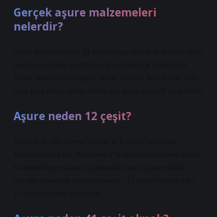
Gerçek aşure malzemeleri
nelerdir?
Aşure malzemelerinin 12 çeşit olduğu bilinse de bu sayı tatlıyı
hazırlayan kişinin tercihlerine göre değişiklik gösterebilir.
Temel malzemeleri buğday, nohut, fasulye, kuru kayısı, kuru
incir, kuru üzüm, ceviz, fındık, nar, tarçın, karanfil ve şekerdir.
Aşure neden 12 çeşit?
Hüseyin’in oğlu Zeynel Abidin’in Kerbela’da hayatta
kalması; Ayrıca Hz. Muhammed’in soyunun devamını kutlar.
Kurbanlık hayvanların dağıtımından sonra Aşure pişirilir.
Aleviler Aşure’nin hazırlanmasında “12 İmam”ı temsil eden
12 farklı malzeme kullanırlar.