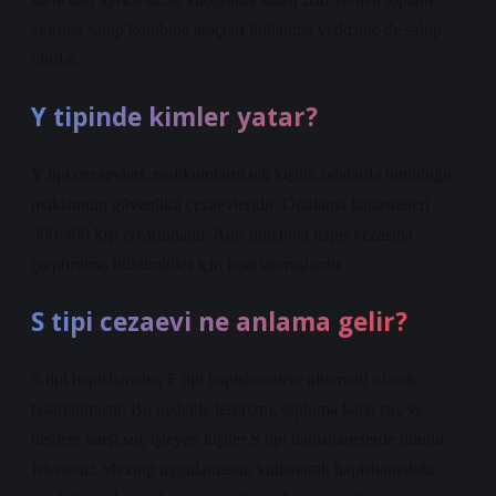
ağırlığa sahip kombine araçları kullanma yetkisine de sahip
olurlar.
Y tipinde kimler yatar?
Y tipi cezaevleri, mahkumların tek kişilik odalarda tutulduğu
maksimum güvenlikli cezaevleridir. Ortalama kapasiteleri
300-400 kişi civarındadır. Ağır müebbet hapis cezasına
çarptırılmış hükümlüler için tasarlanmışlardır.
S tipi cezaevi ne anlama gelir?
S tipi hapishaneler, F tipi hapishanelere alternatif olarak
tasarlanmıştır. Bu nedenle terörizm, topluma karşı suç ve
devlete karşı suç işleyen kişiler S tipi hapishanelerde tutulur.
İsterseniz Mextup uygulamasını kullanarak hapishanedeki