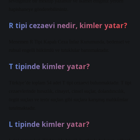
sevdiğinize bir mektup yazabilir ve ikamet ettiğiniz yerden
hapishaneye gönderebilirsiniz.
R tipi cezaevi nedir, kimler yatar?
Menemen R Tipi Kapalı Ceza İnfaz Kurumunda, bedensel ve
ruhsal engelli hükümlü ve tutuklular barınmaktadır.
T tipinde kimler yatar?
Türkiye’de toplam 54 adet T tipi cezaevi bulunmaktadır. T tipi
cezaevlerinde hırsızlık, cinayet, cinsel suçlar, dolandırıcılık,
örgüt suçları ve terör suçları gibi suçlara karışmış mahkûmlar
tutulmaktadır.
L tipinde kimler yatar?