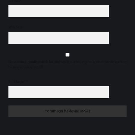
E-Posta*
Web Sitesi
Daha sonraki yorumlarımda kullanılması için adım, e-posta adresim ve site adresim
bu tarayıcıya kaydedilsin.
9 - 5 kaçtır?
*