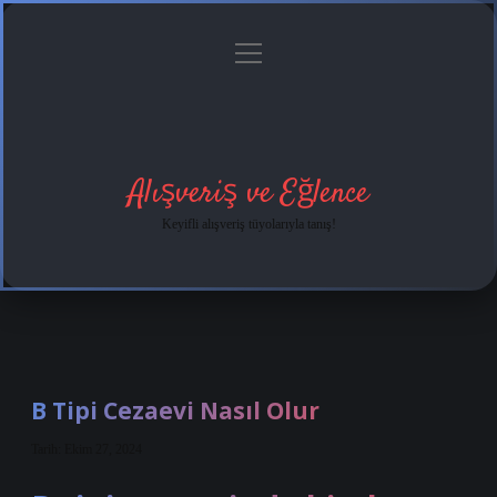
menüyü
Anasayfa
Gizlilik
Yasal
Hakkımızda
aç
Politikası
Uyarı
Alışveriş ve Eğlence
Keyifli alışveriş tüyolarıyla tanış!
B Tipi Cezaevi Nasıl Olur
Tarih: Ekim 27, 2024