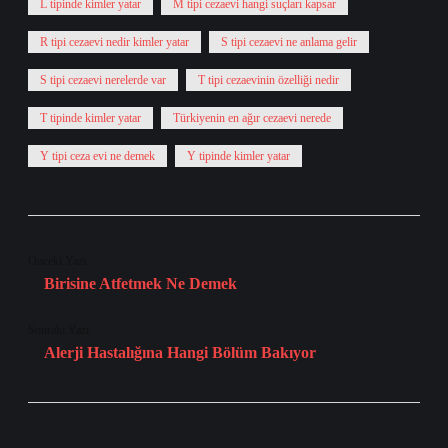
L tipinde kimler yatar
M tipi cezaevi hangi suçları kapsar
R tipi cezaevi nedir kimler yatar
S tipi cezaevi ne anlama gelir
S tipi cezaevi nerelerde var
T tipi cezaevinin özelliği nedir
T tipinde kimler yatar
Türkiyenin en ağır cezaevi nerede
Y tipi ceza evi ne demek
Y tipinde kimler yatar
Önceki Yazı
Birisine Atfetmek Ne Demek
Sonraki Yazı
Alerji Hastalığına Hangi Bölüm Bakıyor