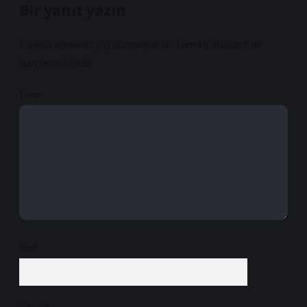
Bir yanıt yazın
E-posta adresiniz yayınlanmayacak.
Gerekli alanlar
*
ile
işaretlenmişlerdir
Yorum
İsim*