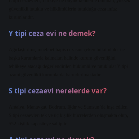
L tipi cezaevleri, Türkiye’de büyük kentlerde bulunan, yüksek
güvenlikli tutuklu ve hükümlülerin tutulduğu ceza infaz
kurumlarıdır.
Y tipi ceza evi ne demek?
Ağırlaştırılmış müebbet hapis cezasını çeken hükümlüler ile
başka kurumlarda kalmaları halinde kurum güvenliğini
tehlikeye atacağı değerlendirilen hükümlü ve tutuklular Y tipi
azami güvenlikli kurumlarda barındırılmaktadır.
S tipi cezaevi nerelerde var?
Antalya, Manavgat, Bodrum, Iğdır ve Samsun’da inşa edilen
S tipi cezaevleri tek ve üç kişilik hücrelerden oluşmakta olup,
552 kişilik kapasiteye sahiptir.