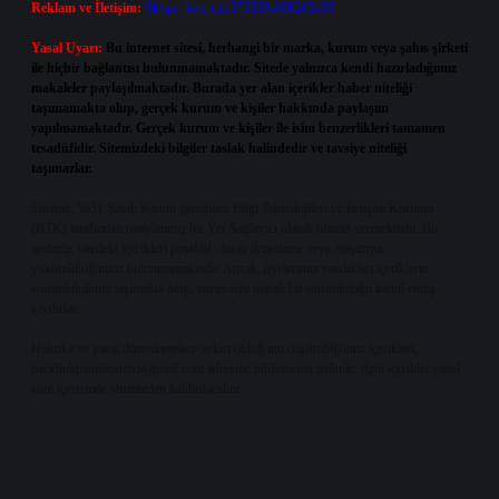
Reklam ve İletişim:
Skype: live:.cid.575569c608265c69
Yasal Uyarı:
Bu internet sitesi, herhangi bir marka, kurum veya şahıs şirketi
ile hiçbir bağlantısı bulunmamaktadır. Sitede yalnızca kendi hazırladığımız
makaleler paylaşılmaktadır. Burada yer alan içerikler haber niteliği
taşımamakta olup, gerçek kurum ve kişiler hakkında paylaşım
yapılmamaktadır. Gerçek kurum ve kişiler ile isim benzerlikleri tamamen
tesadüfidir. Sitemizdeki bilgiler taslak halindedir ve tavsiye niteliği
taşımazlar.
Sitemiz, 5651 Sayılı Kanun gereğince Bilgi Teknolojileri ve İletişim Kurumu
(BTK) tarafından onaylanmış bir Yer Sağlayıcı olarak hizmet vermektedir. Bu
nedenle, sitedeki içerikleri proaktif olarak denetleme veya araştırma
yükümlülüğümüz bulunmamaktadır. Ancak, üyelerimiz yazdıkları içeriklerin
sorumluluğunu taşımakta olup, siteye üye olarak bu sorumluluğu kabul etmiş
sayılırlar.
Hukuka ve yasal düzenlemelere aykırı olduğunu düşündüğünüz içerikleri,
backlinkpanelicomtr@gmail.com
adresine bildirmeniz halinde, ilgili içerikler yasal
süre içerisinde sitemizden kaldırılacaktır.