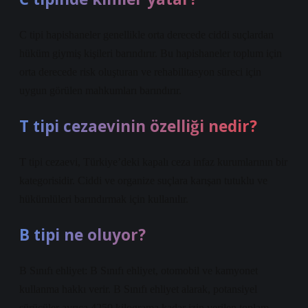
C tipi hapishaneler genellikle orta derecede ciddi suçlardan
hüküm giymiş kişileri barındırır. Bu hapishaneler toplum için
orta derecede risk oluşturan ve rehabilitasyon süreci için
uygun görülen mahkumları barındırır.
T tipi cezaevinin özelliği nedir?
T tipi cezaevi, Türkiye’deki kapalı ceza infaz kurumlarının bir
kategorisidir. Ciddi ve organize suçlara karışan tutuklu ve
hükümlüleri barındırmak için kullanılır.
B tipi ne oluyor?
B Sınıfı ehliyet: B Sınıfı ehliyet, otomobil ve kamyonet
kullanma hakkı verir. B Sınıfı ehliyet alarak, potansiyel
sürücüler ayrıca 4250 kilograma kadar izin verilen toplam