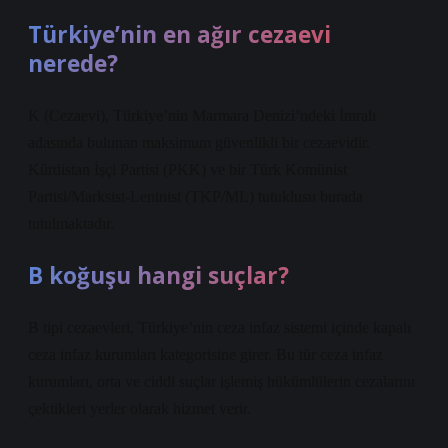
Türkiye’nin en ağır cezaevi
nerede?
K (Cezaevi), Türkiye’nin Marmara Denizi’ndeki İmralı
adasında bulunan maksimum güvenlikli bir cezaevidir.
Kürdistan İşçi Partisi (PKK) ve bir Türk Komünist
Partisi/Marksist-Leninist (TKP/ML) tutuklusu burada
tutulmaktadır.
B koğuşu hangi suçlar?
B tipi cezaevleri, Türkiye’nin ceza infaz sistemi içinde kapalı
ceza infaz kurumları kategorisine girer. Bu tür ceza infaz
kurumları, orta ve ciddi suçlar işlemiş hükümlülerin cezalarını
çektikleri yerler olarak hizmet verir.