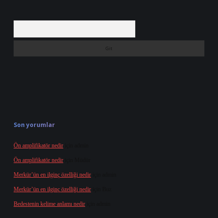
Arama
Son yorumlar
Ön amplifikatör nedir
için
admin
Ön amplifikatör nedir
için
Müdür
Merkür’ün en ilginç özelliği nedir
için
admin
Merkür’ün en ilginç özelliği nedir
için
Buz
Bedestenin kelime anlamı nedir
için
admin