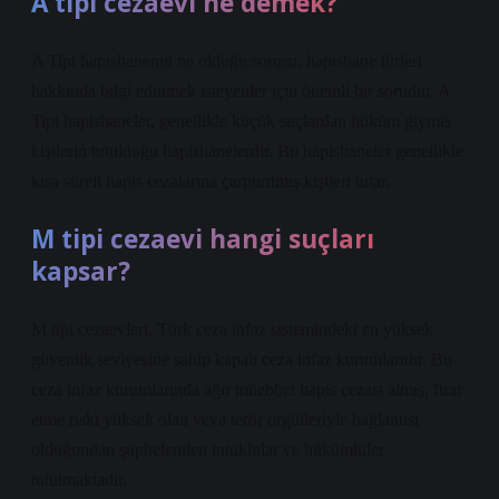
A tipi cezaevi ne demek?
A Tipi hapishanenin ne olduğu sorusu, hapishane türleri
hakkında bilgi edinmek isteyenler için önemli bir sorudur. A
Tipi hapishaneler, genellikle küçük suçlardan hüküm giymiş
kişilerin tutulduğu hapishanelerdir. Bu hapishaneler genellikle
kısa süreli hapis cezalarına çarptırılmış kişileri tutar.
M tipi cezaevi hangi suçları
kapsar?
M tipi cezaevleri, Türk ceza infaz sistemindeki en yüksek
güvenlik seviyesine sahip kapalı ceza infaz kurumlarıdır. Bu
ceza infaz kurumlarında ağır müebbet hapis cezası almış, firar
etme riski yüksek olan veya terör örgütleriyle bağlantısı
olduğundan şüphelenilen tutuklular ve hükümlüler
tutulmaktadır.