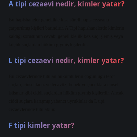
A tipi cezaevi nedir, kimler yatar?
Bu hapishaneler genellikle kısa süreli hapis cezasına
çarptırılmış kişileri barındırır. A Tipi hapishanelerde kimlerin
kaldığı sorusunun cevabı genellikle ilk kez suç işlemiş veya
küçük suçlardan hüküm giymiş kişilerdir.
L tipi cezaevi nedir, kimler yatar?
Bu cezaevlerinde tutulan hükümlülerin çoğunluğu terör
suçları, cinsel taciz ve tecavüz, bebek ve çocuklara cinsel
istismar gibi ciddi suçlardan hüküm giymiş kişilerdir. Ancak
ciddi suçlara karışmış yabancı uyruklular da L tipi
cezaevlerinde tutulabilir.
F tipi kimler yatar?