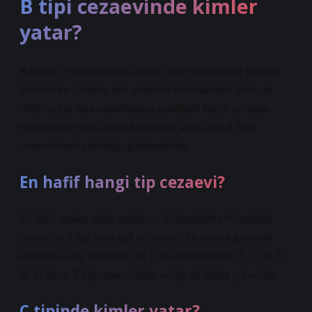
B tipi cezaevinde kimler
yatar?
Kadınlar ve çocuklar için ayrı bir alan bulunmayan yerlerde
kadınlar ve çocuklar ayrı alanlarda tutulmaktadır. Daha az
ciddi suçları olan mahkûmların genellikle küçük yerleşim
bölgelerinde daha düşük kapasiteye sahip olan B Tipi
cezaevlerinde tutulduğu görülmektedir.
En hafif hangi tip cezaevi?
En hafif suçlara sahip tutuklu ve hükümlülerin bulunduğu
cezaevleri A tipi veya açık cezaevleri, en yüksek güvenlik
sistemine sahip cezaevleri ise F tipi cezaevleridir. B, C, D, E,
H, L, M ve T tipi cezaevlerinin varlığı da dikkat çekecektir.
C tipinde kimler yatar?