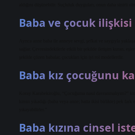
aldığını düşünebilir. Suçluluk duyguları, onun daha sinirli ol
Baba ve çocuk ilişkisi
Ayrıca anne baba ile anneye sevgi, şefkat ve saygıyla yaklaşa
sağlar. Çevresindekilerle etkili bir şekilde iletişim kuran, eşl
şekilde çözen babalar, çocukları için iyi rol modellerdir.
Baba kız çocuğunu ka
Koray Karabekiroğlu, “Çocuğuma nasıl davranmalıyım?” kitab
kimin yıkadığı (baba veya anne; hatta ikisi birlikte) pek fark
yıkayabilirler.”
Baba kızına cinsel is