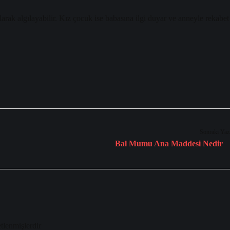
arak algılayabilir. Kız çocuk ise babasına ilgi duyar ve anneyle rekabet
Sonraki Yaz
Bal Mumu Ana Maddesi Nedir
etlenmişlerdir