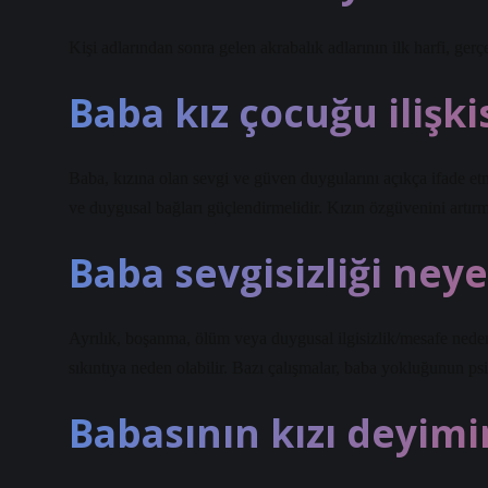
Kişi adlarından sonra gelen akrabalık adlarının ilk harfi, gerç
Baba kız çocuğu ilişkis
Baba, kızına olan sevgi ve güven duygularını açıkça ifade etm
ve duygusal bağları güçlendirmelidir. Kızın özgüvenini artırma
Baba sevgisizliği neye
Ayrılık, boşanma, ölüm veya duygusal ilgisizlik/mesafe neden
sıkıntıya neden olabilir. Bazı çalışmalar, baba yokluğunun p
Babasının kızı deyimi