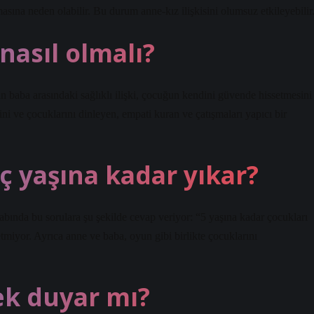
masına neden olabilir. Bu durum anne-kız ilişkisini olumsuz etkileyebilir
 nasıl olmalı?
n baba arasındaki sağlıklı ilişki, çocuğun kendini güvende hissetmesini
erini ve çocuklarını dinleyen, empati kuran ve çatışmaları yapıcı bir
ç yaşına kadar yıkar?
ında bu sorulara şu şekilde cevap veriyor: “5 yaşına kadar çocukları
 etmiyor. Ayrıca anne ve baba, oyun gibi birlikte çocuklarını
tek duyar mı?