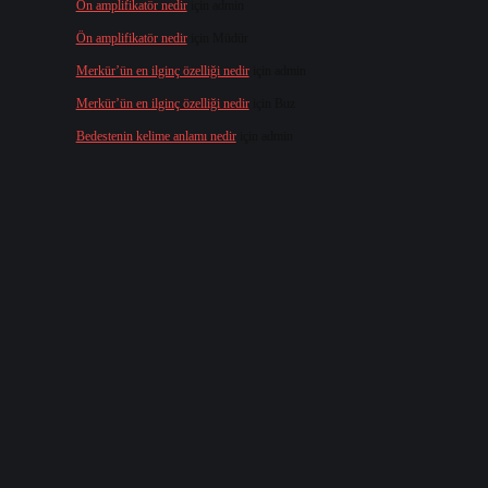
Ön amplifikatör nedir
için
admin
Ön amplifikatör nedir
için
Müdür
Merkür’ün en ilginç özelliği nedir
için
admin
Merkür’ün en ilginç özelliği nedir
için
Buz
Bedestenin kelime anlamı nedir
için
admin