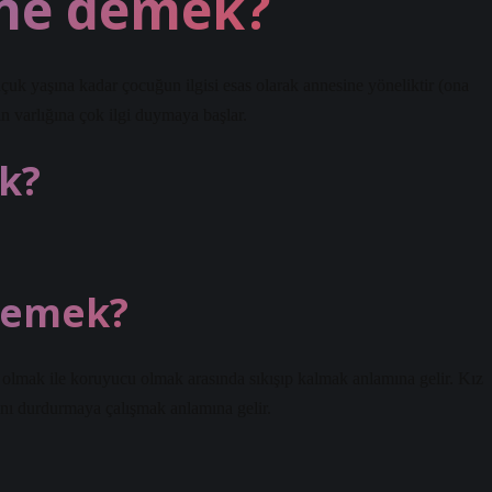
i ne demek?
uçuk yaşına kadar çocuğun ilgisi esas olarak annesine yöneliktir (ona
ın varlığına çok ilgi duymaya başlar.
k?
 demek?
 olmak ile koruyucu olmak arasında sıkışıp kalmak anlamına gelir. Kız
nı durdurmaya çalışmak anlamına gelir.