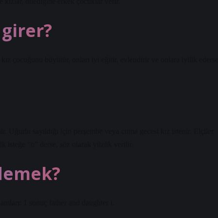
e kızlar, dilediğine erkek çocuklar verir.
 girer?
çocuğunu büyütür, onları iyi eğitir, evlendirir ve onlara iyilik eders
enir. Uğurlu sayıldığı için perşembe veya cuma gecesi kız istenir. Elçiler
lk isteğe “o” derse, söz olarak yüzük verilir.
 demek?
amları: 1 sonuç father and daughter i.