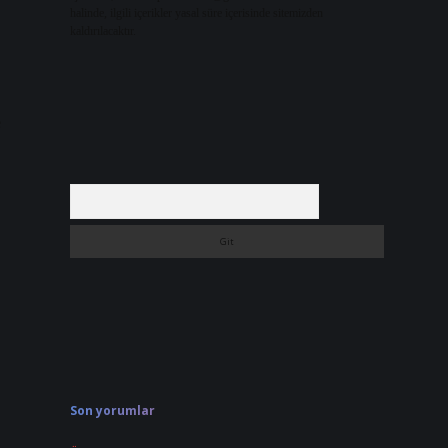
halinde, ilgili içerikler yasal süre içerisinde sitemizden
kaldırılacaktır.
e
Arama
Son yorumlar