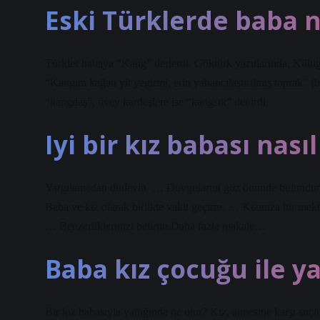
Eski Türklerde baba
Türkler babaya “Kang” derlerdi. Göktürk yazıtlarında, Kültigi
“Kangım kağan yit yegirmi, erin yabancılaştırılmış toprak” (
“kangdaş”, üvey kardeşlere ise “kangsık” denirdi.
Iyi bir kız babası nası
Yargılamadan dinleyin. … Duygularını göz önünde bulundur
Baba ve kız olarak birlikte vakit geçirin. … Kızınıza bir mek
… Benzerliklerinizi belirtin.Daha fazla makale…
Baba kız çocuğu ile ya
Bir kız babasıyla yattığında ne olur? Kız, annesine karşı suçlu