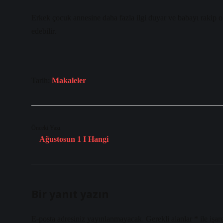
Erkek çocuk annesine daha fazla ilgi duyar ve babayı rakip ol
edebilir.
Tarih:
Makaleler
Önceki Yazı
Ağustosun 1 I Hangi
Bir yanıt yazın
E-posta adresiniz yayınlanmayacak.
Gerekli alanlar
*
ile işar