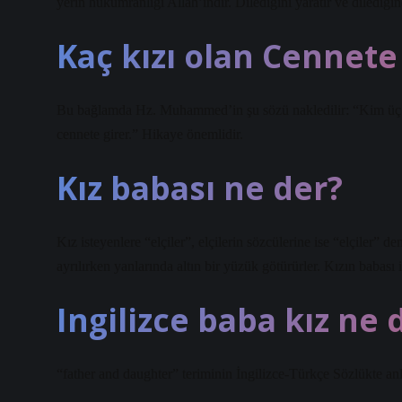
yerin hükümranlığı Allah’ındır. Dilediğini yaratır ve dilediğin
Kaç kızı olan Cennete
Bu bağlamda Hz. Muhammed’in şu sözü nakledilir: “Kim üç kız 
cennete girer.” Hikaye önemlidir.
Kız babası ne der?
Kız isteyenlere “elçiler”, elçilerin sözcülerine ise “elçiler” d
ayrılırken yanlarında altın bir yüzük götürürler. Kızın babası i
Ingilizce baba kız ne
“father and daughter” teriminin İngilizce-Türkçe Sözlükte anl