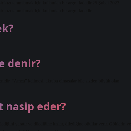
bir kızı tanımlamak için kullanılan bir argo ifadedir.25 Şubat 2023
ir kızı tanımlamak için kullanılan bir argo ifadedir.
ek?
e denir?
enidir. “Amca” kelimesi, akraba olmasalar bile sizden büyük olan
t nasip eder?
diğini yaratır ve dilediğine kızlar, dilediğine oğullar verir. Göklerin ve