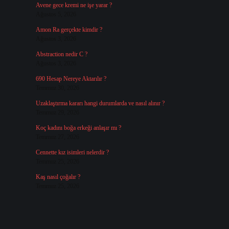
Avene gece kremi ne işe yarar ?
Ağustos 5, 2026
Amon Ra gerçekte kimdir ?
Ağustos 3, 2026
Abstraction nedir C ?
Ağustos 3, 2026
690 Hesap Nereye Aktarılır ?
Temmuz 30, 2026
Uzaklaştırma kararı hangi durumlarda ve nasıl alınır ?
Temmuz 29, 2026
Koç kadını boğa erkeği anlaşır mı ?
Temmuz 27, 2026
Cennette kız isimleri nelerdir ?
Temmuz 25, 2026
Kaş nasıl çoğalır ?
Temmuz 25, 2026