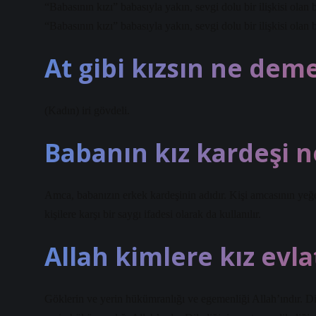
“Babasının kızı” babasıyla yakın, sevgi dolu bir ilişkisi olan 
“Babasının kızı” babasıyla yakın, sevgi dolu bir ilişkisi olan b
At gibi kızsın ne dem
(Kadın) iri gövdeli.
Babanın kız kardeşi n
Amca, babanızın erkek kardeşinin adıdır. Kişi amcasının yeğ
kişilere karşı bir saygı ifadesi olarak da kullanılır.
Allah kimlere kız evla
Göklerin ve yerin hükümranlığı ve egemenliği Allah’ındır. Dile