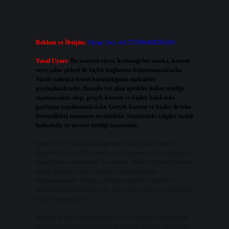
Reklam ve İletişim:
Skype: live:.cid.575569c608265c69
Yasal Uyarı:
Bu internet sitesi, herhangi bir marka, kurum
veya şahıs şirketi ile hiçbir bağlantısı bulunmamaktadır.
Sitede yalnızca kendi hazırladığımız makaleler
paylaşılmaktadır. Burada yer alan içerikler haber niteliği
taşımamakta olup, gerçek kurum ve kişiler hakkında
paylaşım yapılmamaktadır. Gerçek kurum ve kişiler ile isim
benzerlikleri tamamen tesadüfidir. Sitemizdeki bilgiler taslak
halindedir ve tavsiye niteliği taşımazlar.
Sitemiz, 5651 Sayılı Kanun gereğince Bilgi Teknolojileri ve
İletişim Kurumu (BTK) tarafından onaylanmış bir Yer Sağlayıcı
olarak hizmet vermektedir. Bu nedenle, sitedeki içerikleri proaktif
olarak denetleme veya araştırma yükümlülüğümüz
bulunmamaktadır. Ancak, üyelerimiz yazdıkları içeriklerin
sorumluluğunu taşımakta olup, siteye üye olarak bu sorumluluğu
kabul etmiş sayılırlar.
Hukuka ve yasal düzenlemelere aykırı olduğunu düşündüğünüz
içerikleri,
backlinkpanelicomtr@gmail.com
adresine bildirmeniz