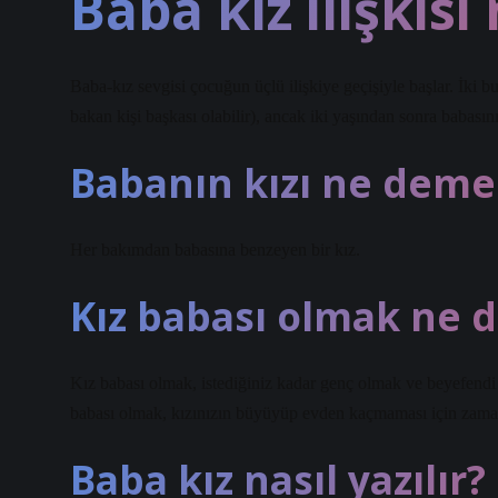
Baba kız ilişkis
Baba-kız sevgisi çocuğun üçlü ilişkiye geçişiyle başlar. İki b
bakan kişi başkası olabilir), ancak iki yaşından sonra babasın
Babanın kızı ne deme
Her bakımdan babasına benzeyen bir kız.
Kız babası olmak ne
Kız babası olmak, istediğiniz kadar genç olmak ve beyefendi
babası olmak, kızınızın büyüyüp evden kaçmaması için zama
Baba kız nasıl yazılır?