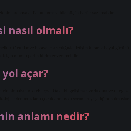
ek bir akrabaya atıfta bulunmasa bile küçük harfle yazılmalıdır.
i nasıl olmalı?
elidir. Oyunlar ve hikayeler aracılığıyla iletişim kurarak hayal gücünü
k için olumlu geri bildirimler verilmelidir.
 yol açar?
iyle bir babanın kaybı, çocukta ciddi gelişimsel zorluklara ve duygusal
sikolojisinden muzdarip çocukların uyku sorunları yaşadığını bulmuştur.
nin anlamı nedir?