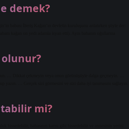
 ne demek?
n’in babası İlteriş Kağan’ın devletin kuruluşunu anlatırken şöyle der:
babam kağan on yedi adamla isyan etti). Aynı babanın oğullarına
l olunur?
un. … Dikkat çekmeyin veya onun görünüşüyle ​​dalga geçmeyin. …
tup yazın. … Gerçek sizi görmesini ve sizi daha iyi tanımasını sağlayın.
tabilir mi?
luk hissedebilir, babasının karısı gibi hissedebilir ve annesinin yerini