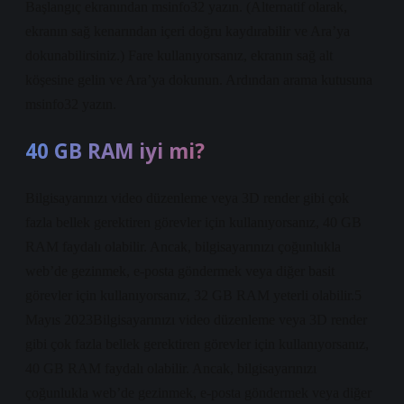
Başlangıç ​​ekranından msinfo32 yazın. (Alternatif olarak,
ekranın sağ kenarından içeri doğru kaydırabilir ve Ara’ya
dokunabilirsiniz.) Fare kullanıyorsanız, ekranın sağ alt
köşesine gelin ve Ara’ya dokunun. Ardından arama kutusuna
msinfo32 yazın.
40 GB RAM iyi mi?
Bilgisayarınızı video düzenleme veya 3D render gibi çok
fazla bellek gerektiren görevler için kullanıyorsanız, 40 GB
RAM faydalı olabilir. Ancak, bilgisayarınızı çoğunlukla
web’de gezinmek, e-posta göndermek veya diğer basit
görevler için kullanıyorsanız, 32 GB RAM yeterli olabilir.5
Mayıs 2023Bilgisayarınızı video düzenleme veya 3D render
gibi çok fazla bellek gerektiren görevler için kullanıyorsanız,
40 GB RAM faydalı olabilir. Ancak, bilgisayarınızı
çoğunlukla web’de gezinmek, e-posta göndermek veya diğer