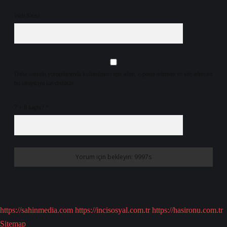
Web Sitesi
Daha sonraki yorumlarımda kullanılması için adım, e-posta adresim ve site adresim
bu tarayıcıya kaydedilsin.
7 + 8 kaçtır?
*
https://sahinmedia.com
https://incisosyal.com.tr
https://hasironu.com.tr
Sitemap