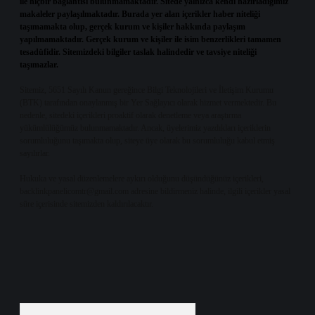
ile hiçbir bağlantısı bulunmamaktadır. Sitede yalnızca kendi hazırladığımız
makaleler paylaşılmaktadır. Burada yer alan içerikler haber niteliği
taşımamakta olup, gerçek kurum ve kişiler hakkında paylaşım
yapılmamaktadır. Gerçek kurum ve kişiler ile isim benzerlikleri tamamen
tesadüfidir. Sitemizdeki bilgiler taslak halindedir ve tavsiye niteliği
taşımazlar.
Sitemiz, 5651 Sayılı Kanun gereğince Bilgi Teknolojileri ve İletişim Kurumu
(BTK) tarafından onaylanmış bir Yer Sağlayıcı olarak hizmet vermektedir. Bu
nedenle, sitedeki içerikleri proaktif olarak denetleme veya araştırma
yükümlülüğümüz bulunmamaktadır. Ancak, üyelerimiz yazdıkları içeriklerin
sorumluluğunu taşımakta olup, siteye üye olarak bu sorumluluğu kabul etmiş
sayılırlar.
Hukuka ve yasal düzenlemelere aykırı olduğunu düşündüğünüz içerikleri,
backlinkpanelicomtr@gmail.com
adresine bildirmeniz halinde, ilgili içerikler yasal
süre içerisinde sitemizden kaldırılacaktır.
Arama