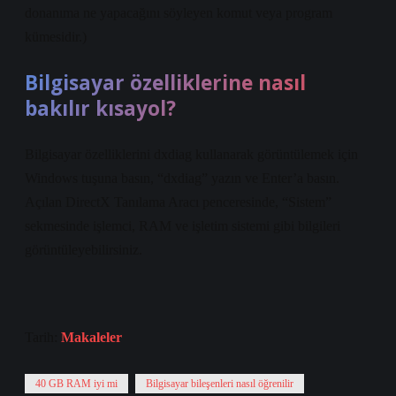
donanıma ne yapacağını söyleyen komut veya program
kümesidir.)
Bilgisayar özelliklerine nasıl
bakılır kısayol?
Bilgisayar özelliklerini dxdiag kullanarak görüntülemek için
Windows tuşuna basın, “dxdiag” yazın ve Enter’a basın.
Açılan DirectX Tanılama Aracı penceresinde, “Sistem”
sekmesinde işlemci, RAM ve işletim sistemi gibi bilgileri
görüntüleyebilirsiniz.
Tarih:
Makaleler
40 GB RAM iyi mi
Bilgisayar bileşenleri nasıl öğrenilir