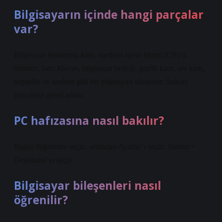
Bilgisayarın içinde hangi parçalar
var?
Bilgisayar donanımı, kasa, merkezi işlem birimi (CPU),
monitör, fare, klavye, bilgisayar belleği, grafik kartı, ses kartı,
hoparlör ve anakart gibi bir bilgisayarı oluşturan fiziksel
parçaların genel adıdır.
PC hafızasına nasıl bakılır?
Başlat düğmesini seçin, ardından Ayarlar’ı seçin. Sistem >
Depolama’yı seçin.
Bilgisayar bileşenleri nasıl
öğrenilir?