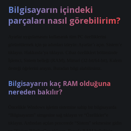
Bilgisayarın içindeki
parçaları nasıl görebilirim?
Ayarlar uygulamasını kullanarak tüm PC özelliklerini
görüntülemek için şu adımları izleyin: Ayarlar’ı açın. Sistem’e
tıklayın. Hakkında’ya tıklayın. Cihaz özellikleri bölümünde
İşlemci, Sistem belleği (RAM), Mimari (32-bit/64-bit), Kalem
desteği öğelerini arayın. Buradan bilgi alabilirsiniz.
Bilgisayarın kaç RAM olduğuna
nereden bakılır?
Öncelikle Windows işletim sistemine sahip bir bilgisayarda
“Bilgisayarım” simgesine sağ tıklayın ve “Özellikler”e
tıklayın. Ardından açılan pencerede “Sistem” sekmesine gidin
ve “Sistem Bilgileri”ne tıklayın. Burada RAM belleğinin