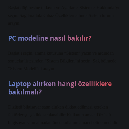
Başlat düğmesine tıklayın ve Ayarlar > Sistem > Hakkında’yı
seçin. Sağ taraftaki Cihaz Özellikleri altında Sistem türünü
arayın.
PC modeline nasıl bakılır?
Başlat’ı seçin, arama kutusuna “Sistem” yazın ve ardından
sonuçlar listesinden “Sistem Bilgileri”ni seçin. Sağ bölmede
“Sistem Modeli”ni arayın.
Laptop alırken hangi özelliklere
bakılmalı?
Dizüstü bilgisayar satın alırken dikkat edilmesi gereken
faktörler şu şekilde sıralanabilir: Kullanım amacı Dizüstü
bilgisayar satın almadan önce kullanım amacı belirlenmelidir.