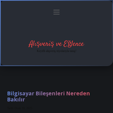
menüyü
Anasayfa
Gizlilik
Yasal
Hakkımızda
aç
Politikası
Uyarı
Alışveriş ve Eğlence
Keyifli alışveriş tüyolarıyla tanış!
Bilgisayar Bileşenleri Nereden
Bakılır
Tarih: Ocak 18, 2025