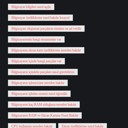
Bilgisayar bilgileri nasıl açılır
Bilgisayar özelliklerine nasıl bakılır kısayol
Bilgisayarı oluşturan parçaların tümüne ne ad verilir
Bilgisayarımda hangi donanımlar var
Bilgisayarın ekran kartı özelliklerine nereden bakılır
Bilgisayarın içinde hangi parçalar var
Bilgisayarın içindeki parçaları nasıl görebilirim
Bilgisayarın işlemcisine nereden bakılır
Bilgisayarın işletim sistemi nasıl öğrenilir
Bilgisayarın kaç RAM olduğuna nereden bakılır
Bilgisayarın RAM ve Ekran Kartına Nasıl Bakılır
CPU kullanımı nereden bakılır
Ekran özelliklerine nasıl bakılır