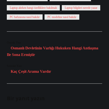
Laptop alırken hangi özelliklere bakılmalı
Laptop bilgileri nerede yazar
PC hafızasına nasıl bakılır
PC modeline nasıl bakılır
Önceki Yazı
Osmanlı Devletinin Varlığı Hukuken Hangi Antlaşma
Ile Sona Ermiştir
Sonraki Yazı
Kaç Çeşit Arama Vardır
Bir yanıt yazın