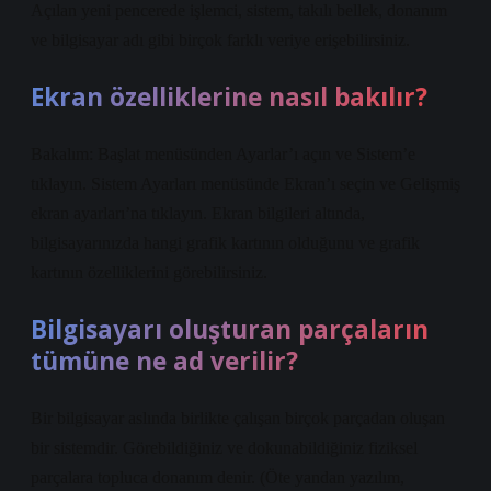
Açılan yeni pencerede işlemci, sistem, takılı bellek, donanım
ve bilgisayar adı gibi birçok farklı veriye erişebilirsiniz.
Ekran özelliklerine nasıl bakılır?
Bakalım: Başlat menüsünden Ayarlar’ı açın ve Sistem’e
tıklayın. Sistem Ayarları menüsünde Ekran’ı seçin ve Gelişmiş
ekran ayarları’na tıklayın. Ekran bilgileri altında,
bilgisayarınızda hangi grafik kartının olduğunu ve grafik
kartının özelliklerini görebilirsiniz.
Bilgisayarı oluşturan parçaların
tümüne ne ad verilir?
Bir bilgisayar aslında birlikte çalışan birçok parçadan oluşan
bir sistemdir. Görebildiğiniz ve dokunabildiğiniz fiziksel
parçalara topluca donanım denir. (Öte yandan yazılım,