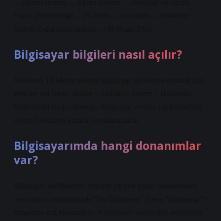
…İşletim sistemi. …Ekran boyutu. …Boyutlar ve ağırlık …
Ekran çözünürlüğü …Pil ömrü …Donanım. …Malzeme
kalitesi.Daha fazla makale…•30 Nisan 2024
Bilgisayar bilgileri nasıl açılır?
Windows 10 işletim sistemi bilgisayar işlevlerine erişmek için
yeni bir yol tanıttı. Başlat > Ayarlar > Sistem > Hakkında
bölümlerini takip ederseniz, bilgisayar verileri sağ bölmedeki
Aygıt Özellikleri altında yayınlanacaktır.
Bilgisayarımda hangi donanımlar
var?
Bilgisayar özelliklerine erişmek isteyen kişiler masaüstünde
veya dosya yöneticisinde “Bu Bilgisayar” (veya “Bilgisayar”)
simgesine sağ tıklamalı ve “Özellikler” seçeneğini seçmelidir.