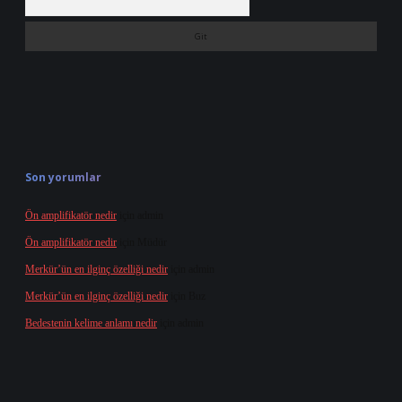
Son yorumlar
Ön amplifikatör nedir
için
admin
Ön amplifikatör nedir
için
Müdür
Merkür’ün en ilginç özelliği nedir
için
admin
Merkür’ün en ilginç özelliği nedir
için
Buz
Bedestenin kelime anlamı nedir
için
admin