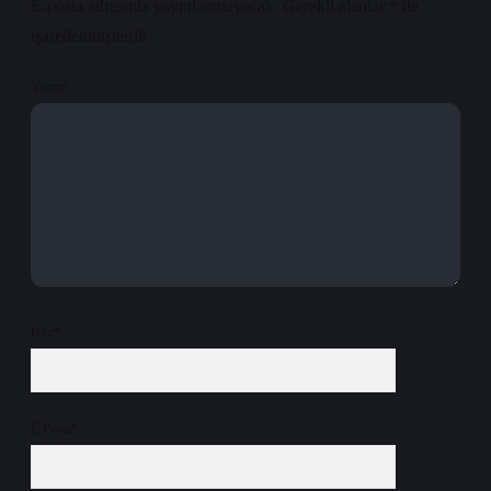
E-posta adresiniz yayınlanmayacak.
Gerekli alanlar
*
ile
işaretlenmişlerdir
Yorum
İsim*
E-Posta*