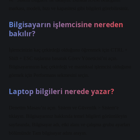
markası, modeli, hızı ve kapasitesi gibi bilgileri görebilirsiniz.
Bilgisayarın işlemcisine nereden
bakılır?
İşlemcinizin kaç çekirdeği olduğunu öğrenmek için CTRL +
Shift + ESC tuşlarına basarak Görev Yöneticisi’ni açın.
Bilgisayarınızın kaç çekirdeği ve mantıksal işlemcisi olduğunu
görmek için Performans sekmesini seçin.
Laptop bilgileri nerede yazar?
Denetim Masası’nı açın. Sistem ve Güvenlik > Sistem’e
tıklayın. Bilgisayarınız hakkında temel bilgileri görüntüleyin
sayfasında, Bilgisayar adı, etki alanı ve çalışma grubu ayarları
bölümünde Tam bilgisayar adını arayın.