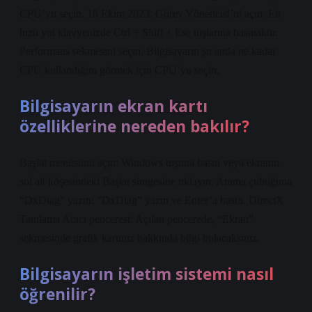
CPU’yu seçin. 16 Ekim 2023. Görev Yöneticisi’ni açın. En
hızlı yol klavyenizde Ctrl + Shift + Esc tuşlarına basmaktır.
Performans sekmesini seçin. Bilgisayarın şu anda ne kadar
CPU kullandığını görmek için CPU’yu seçin.
Bilgisayarın ekran kartı
özelliklerine nereden bakılır?
Başlat menüsünü açın: Windows tuşuna basın veya ekranın
sol alt köşesindeki Başlat simgesine tıklayın. Arama çubuğuna
“DxDiag” yazın: “DxDiag” yazın ve Enter’a basın. DirectX
Tanılama Aracı penceresi: Açılan pencerede, “Ekran”
sekmesinde grafik kartınız hakkında bilgi bulacaksınız.
Bilgisayarın işletim sistemi nasıl
öğrenilir?