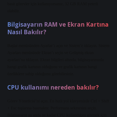
basit görevler için kullanıyorsanız, 32 GB RAM yeterli
olabilir.
Bilgisayarın RAM ve Ekran Kartına
Nasıl Bakılır?
Başlat menüsünden Ayarlar’ı açın ve Sistem’e tıklayın. Sistem
Ayarları menüsünde Ekran’ı seçin ve Gelişmiş ekran
ayarları’na tıklayın. Ekran bilgileri altında, bilgisayarınızda
hangi grafik kartının olduğunu ve grafik kartının hangi
özelliklere sahip olduğunu görebilirsiniz.
CPU kullanımı nereden bakılır?
Görev Yöneticisi’ni açın. En hızlı yol klavyenizde Ctrl + Shift
+ Esc tuşlarına basmaktır. Performans sekmesini seçin.
Bilgisayarın şu anda ne kadar CPU kullandığını görmek için