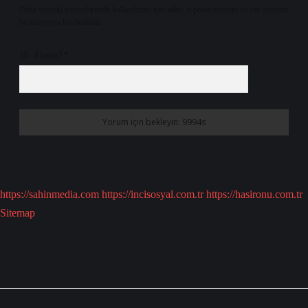
Daha sonraki yorumlarımda kullanılması için adım, e-posta adresim ve site adresim
bu tarayıcıya kaydedilsin.
10 - 4 kaçtır?
*
https://sahinmedia.com
https://incisosyal.com.tr
https://hasironu.com.tr
Sitemap