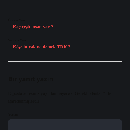
Önceki Yazı
Kaç çeşit insan var ?
Sonraki Yazı
Köşe bucak ne demek TDK ?
Bir yanıt yazın
E-posta adresiniz yayınlanmayacak.
Gerekli alanlar
*
ile
işaretlenmişlerdir
Yorum