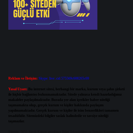
Reklam ve İletişim:
Skype: live:.cid.575569c608265c69
Yasal Uyarı:
Bu internet sitesi, herhangi bir marka, kurum veya şahıs şirketi
ile hiçbir bağlantısı bulunmamaktadır. Sitede yalnızca kendi hazırladığımız
makaleler paylaşılmaktadır. Burada yer alan içerikler haber niteliği
taşımamakta olup, gerçek kurum ve kişiler hakkında paylaşım
yapılmamaktadır. Gerçek kurum ve kişiler ile isim benzerlikleri tamamen
tesadüfidir. Sitemizdeki bilgiler taslak halindedir ve tavsiye niteliği
taşımazlar.
Sitemiz, 5651 Sayılı Kanun gereğince Bilgi Teknolojileri ve İletişim Kurumu