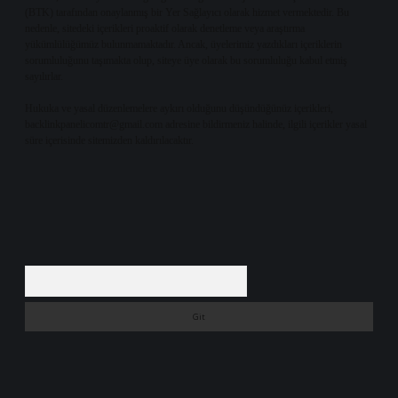
(BTK) tarafından onaylanmış bir Yer Sağlayıcı olarak hizmet vermektedir. Bu
nedenle, sitedeki içerikleri proaktif olarak denetleme veya araştırma
yükümlülüğümüz bulunmamaktadır. Ancak, üyelerimiz yazdıkları içeriklerin
sorumluluğunu taşımakta olup, siteye üye olarak bu sorumluluğu kabul etmiş
sayılırlar.
Hukuka ve yasal düzenlemelere aykırı olduğunu düşündüğünüz içerikleri,
backlinkpanelicomtr@gmail.com
adresine bildirmeniz halinde, ilgili içerikler yasal
süre içerisinde sitemizden kaldırılacaktır.
Arama