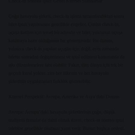
Check-in Sonrası İptal: Genel Küresel Standartlar
Çoğu havayolu şirketi, check-in işlemi tamamlandıktan sonra
bilet iptali yapılmasını genellikle engeller. Çünkü check-in,
uçuşa katılım için temel bir adımdır ve bilet, yolcunun uçuşa
katılmaya hazır olduğunun bir göstergesidir. Bu durum,
yalnızca check-in yapılan uçuşlar için değil, aynı zamanda
biletin sonradan değiştirilmesi ve iptal edilmesi konusunda da
sıkı düzenlemelere tabi olabilir. Fakat, tüm dünya için tek bir
geçerli kural yoktur, zira her ülkenin ve her havayolu
şirketinin uygulamaları farklılık gösterebilir.
Küresel Perspektif: Avrupa, Amerika ve Asya’daki Durum
Avrupa: Avrupa’daki havayolu şirketlerinin çoğu, düşük
maliyetli firmalar da dahil olmak üzere, check-in sonrası iptal
talebine genellikle olumsuz yanıt verir. Bunun başlıca nedeni,