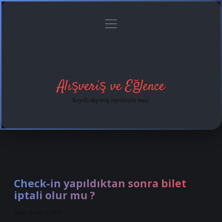
menüyü
Anasayfa
Gizlilik
Yasal
Hakkımızda
aç
Politikası
Uyarı
Alışveriş ve Eğlence
Keyifli alışveriş tüyolarıyla tanış!
Check-in yapıldıktan sonra bilet
iptali olur mu ?
Tarih: Aralık 2, 2025