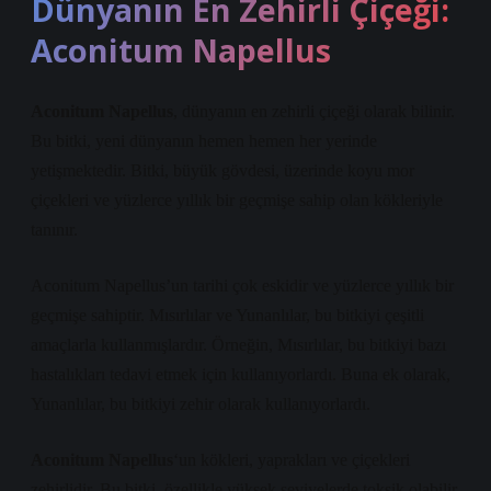
Dünyanın En Zehirli Çiçeği:
Aconitum Napellus
Aconitum Napellus
, dünyanın en zehirli çiçeği olarak bilinir.
Bu bitki, yeni dünyanın hemen hemen her yerinde
yetişmektedir. Bitki, büyük gövdesi, üzerinde koyu mor
çiçekleri ve yüzlerce yıllık bir geçmişe sahip olan kökleriyle
tanınır.
Aconitum Napellus’un tarihi çok eskidir ve yüzlerce yıllık bir
geçmişe sahiptir. Mısırlılar ve Yunanlılar, bu bitkiyi çeşitli
amaçlarla kullanmışlardır. Örneğin, Mısırlılar, bu bitkiyi bazı
hastalıkları tedavi etmek için kullanıyorlardı. Buna ek olarak,
Yunanlılar, bu bitkiyi zehir olarak kullanıyorlardı.
Aconitum Napellus
‘un kökleri, yaprakları ve çiçekleri
zehirlidir. Bu bitki, özellikle yüksek seviyelerde toksik olabilir