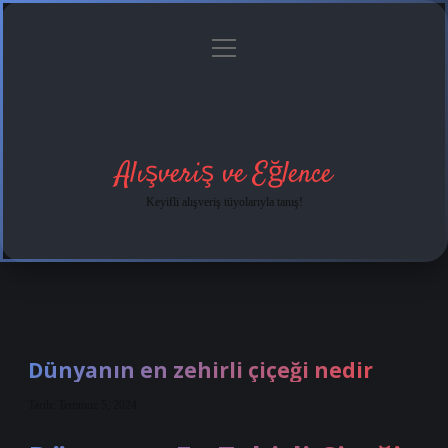
menüyü
Anasayfa
Gizlilik
Yasal
Hakkımızda
aç
Politikası
Uyarı
Alışveriş ve Eğlence
Keyifli alışveriş tüyolarıyla tanış!
Dünyanın en zehirli çiçeği nedir
Tarih: Temmuz 5, 2024