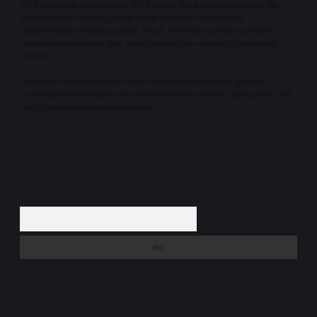
(BTK) tarafından onaylanmış bir Yer Sağlayıcı olarak hizmet vermektedir. Bu
nedenle, sitedeki içerikleri proaktif olarak denetleme veya araştırma
yükümlülüğümüz bulunmamaktadır. Ancak, üyelerimiz yazdıkları içeriklerin
sorumluluğunu taşımakta olup, siteye üye olarak bu sorumluluğu kabul etmiş
sayılırlar.
Hukuka ve yasal düzenlemelere aykırı olduğunu düşündüğünüz içerikleri,
backlinkpanelicomtr@gmail.com
adresine bildirmeniz halinde, ilgili içerikler yasal
süre içerisinde sitemizden kaldırılacaktır.
Arama