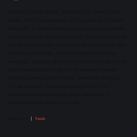
Başlangıç bölümü dengeli, ama sanki biraz güvenli tarafta
kalmış. Bunu kendi pratiğimde şöyle görüyorum: En zehirli
bitki nedir? En zehirli bitkiler arasında öne çıkanlar şunlardır:
Ölümcül İtüzümü (Atropa belladonna) : Tüm kısımları zehirli
olan bu bitki, cilt teması ve yutulması durumunda ciddi sağlık
sorunlarına yol açabilir . Gympie Gympie (Dendrocnide
moroides) : Yaprakları iğneye benzeyen tüylerle kaplı olan bu
bitki, dokunulduğunda yoğun acı ve nörotoksin kaynaklı
alerjik reaksiyonlara neden olabilir . Benekli Su Baldıranı
(Cicuta maculata) : Sikutoksin içeren bu bitki, Kuzey
Amerika’daki en ölümcül bitki olarak kabul edilir ve
zehirlenmesi hızla ölüme yol açabilir .
Ekim 6, 2024
Yanıtla