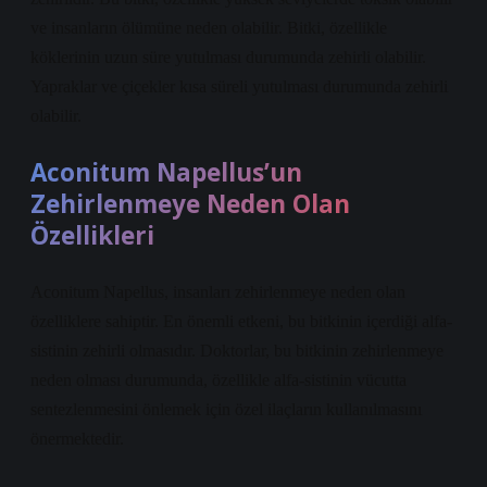
ve insanların ölümüne neden olabilir. Bitki, özellikle
köklerinin uzun süre yutulması durumunda zehirli olabilir.
Yapraklar ve çiçekler kısa süreli yutulması durumunda zehirli
olabilir.
Aconitum Napellus’un
Zehirlenmeye Neden Olan
Özellikleri
Aconitum Napellus, insanları zehirlenmeye neden olan
özelliklere sahiptir. En önemli etkeni, bu bitkinin içerdiği alfa-
sistinin zehirli olmasıdır. Doktorlar, bu bitkinin zehirlenmeye
neden olması durumunda, özellikle alfa-sistinin vücutta
sentezlenmesini önlemek için özel ilaçların kullanılmasını
önermektedir.