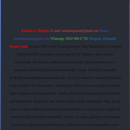
Reklam ve İletişim:
E-mail:
backlinkpaneli@gmail.com
Teams:
forumhizmeti@gmail.com
Whatsapp: 0262 606 0 726
Telegram: @karabul
Yasal Uyarı:
Sitemiz, 5651 Sayılı Kanun gereğince Bilgi Teknolojileri ve İletişim
Kurumu (BTK) tarafından onaylanmış bir Yer Sağlayıcı olarak hizmet
vermektedir. Bu nedenle, sitedeki içerikleri proaktif olarak denetleme veya
araştırma yükümlülüğümüz bulunmamaktadır. Ancak, üyelerimiz yazdıkları
içeriklerin sorumluluğunu taşımakta olup, siteye üye olarak bu sorumluluğu kabul
etmiş sayılırlar. Bu internet sitesi, herhangi bir marka, kurum veya şahıs şirketi ile
hiçbir bağlantısı bulunmamaktadır. Sitede yalnızca kendi hazırladığımız makaleler
paylaşılmaktadır. Burada yer alan içerikler haber niteliği taşımamakta olup, gerçek
kurum ve kişiler hakkında paylaşım yapılmamaktadır. Gerçek kurum ve kişiler ile
isim benzerlikleri tamamen tesadüfidir. Sitemiz, kar amacı gütmeyen ve tamamen
ücretsiz bir bilgi paylaşım platformudur. Hukuka ve yasal düzenlemelere aykırı