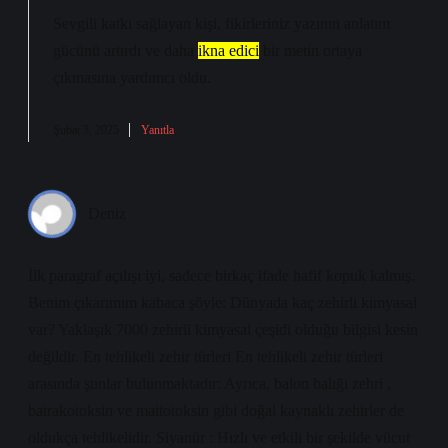
Sevgili katkı sağlayan kişi, fikirleriniz yazının
anlatım
gücünü
artırdı ve daha
ikna edici
bir metin ortaya
çıkmasına yardımcı oldu.
Şubat 3, 2025
Yanıtla
Deniz
İlk paragraf açılışı iyi, sadece birkaç ifade hafif kopuk kalmış.
Benim çıkarımım kabaca şöyle: Dünyada kaç zehirli kimyasal
var? Yaklaşık 7000 zehirli kimyasal çeşidi olduğu bilgisi kesin
değildir. En tehlikeli zehir türleri En tehlikeli zehir türleri
arasında şunlar bulunmaktadır: Ayrıca, balon balığı zehri ,
batrakotoksin ve maitotoksin gibi doğal kaynaklı zehirler de
oldukça tehlikelidir. Siyanür : Hızlı ve etkili bir şekilde vücut