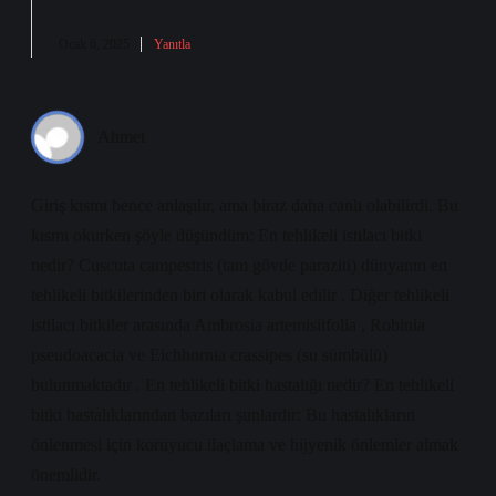
Ocak 6, 2025
Yanıtla
Ahmet
Giriş kısmı bence anlaşılır, ama biraz daha canlı olabilirdi. Bu
kısmı okurken şöyle düşündüm: En tehlikeli istilacı bitki
nedir? Cuscuta campestris (tam gövde paraziti) dünyanın en
tehlikeli bitkilerinden biri olarak kabul edilir . Diğer tehlikeli
istilacı bitkiler arasında Ambrosia artemisiifolia , Robinia
pseudoacacia ve Eichhornia crassipes (su sümbülü)
bulunmaktadır . En tehlikeli bitki hastalığı nedir? En tehlikeli
bitki hastalıklarından bazıları şunlardır: Bu hastalıkların
önlenmesi için koruyucu ilaçlama ve hijyenik önlemler almak
önemlidir.