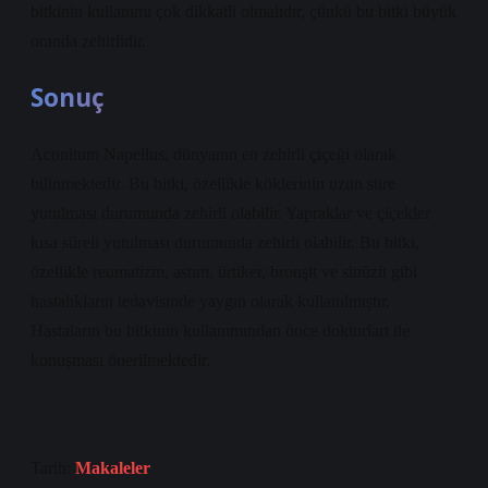
bitkinin kullanımı çok dikkatli olmalıdır, çünkü bu bitki büyük
oranda zehirlidir.
Sonuç
Aconitum Napellus, dünyanın en zehirli çiçeği olarak
bilinmektedir. Bu bitki, özellikle köklerinin uzun süre
yutulması durumunda zehirli olabilir. Yapraklar ve çiçekler
kısa süreli yutulması durumunda zehirli olabilir. Bu bitki,
özellikle reumatizm, astım, ürtiker, bronşit ve sinüzit gibi
hastalıkların tedavisinde yaygın olarak kullanılmıştır.
Hastaların bu bitkinin kullanımından önce doktorları ile
konuşması önerilmektedir.
Tarih:
Makaleler