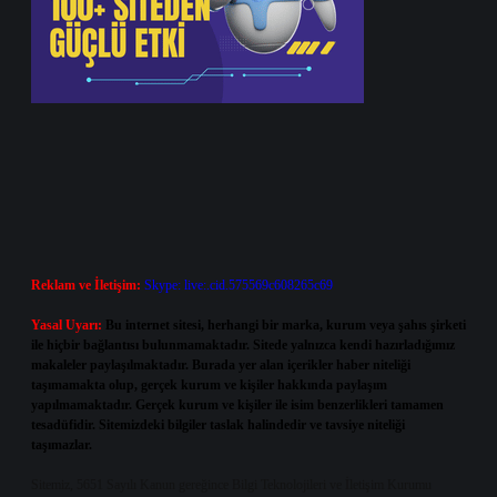
Reklam ve İletişim:
Skype: live:.cid.575569c608265c69
Yasal Uyarı:
Bu internet sitesi, herhangi bir marka, kurum veya şahıs şirketi
ile hiçbir bağlantısı bulunmamaktadır. Sitede yalnızca kendi hazırladığımız
makaleler paylaşılmaktadır. Burada yer alan içerikler haber niteliği
taşımamakta olup, gerçek kurum ve kişiler hakkında paylaşım
yapılmamaktadır. Gerçek kurum ve kişiler ile isim benzerlikleri tamamen
tesadüfidir. Sitemizdeki bilgiler taslak halindedir ve tavsiye niteliği
taşımazlar.
Sitemiz, 5651 Sayılı Kanun gereğince Bilgi Teknolojileri ve İletişim Kurumu