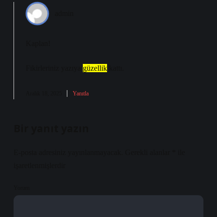
admin
Kaplan!
Fikirleriniz yazıya
güzellik
kattı.
Aralık 18, 2025
Yanıtla
Bir yanıt yazın
E-posta adresiniz yayınlanmayacak.
Gerekli alanlar
*
ile
işaretlenmişlerdir
Yorum