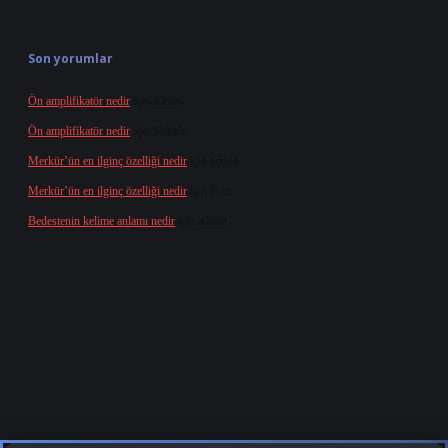
Son yorumlar
Ön amplifikatör nedir
için
admin
Ön amplifikatör nedir
için
Müdür
Merkür’ün en ilginç özelliği nedir
için
admin
Merkür’ün en ilginç özelliği nedir
için
Buz
Bedestenin kelime anlamı nedir
için
admin
ndoperabet
tulipbetgiris.org