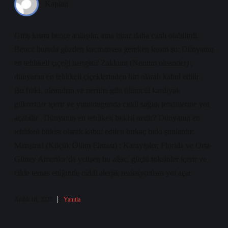
Kaplan
Giriş kısmı bence anlaşılır, ama biraz daha canlı olabilirdi.
Bence burada gözden kaçmaması gereken kısım şu: Dünyanın
en tehlikeli çiçeği hangisi? Zakkum (Nerium oleander) ,
dünyanın en tehlikeli çiçeklerinden biri olarak kabul edilir .
Bu bitki, oleandrin ve neriine gibi ölümcül kardiyak
glikozitler içerir ve yutulduğunda ciddi sağlık tehditlerine yol
açabilir . Dünyanın en tehlikeli bitkisi nedir? Dünyanın en
tehlikeli bitkisi olarak kabul edilen birkaç bitki şunlardır:
Manşinel (Küçük Ölüm Elması) : Karayipler, Florida ve Orta-
Güney Amerika’da yetişen bu ağaç, güçlü toksinler içerir ve
cilde temas ettiğinde ciddi alerjik reaksiyonlara yol açar .
Aralık 18, 2025
Yanıtla