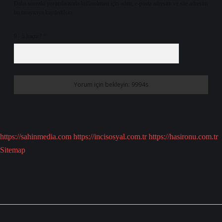
Daha sonraki yorumlarımda kullanılması için adım, e-posta adresim ve site adresim
bu tarayıcıya kaydedilsin.
9 - 5 kaçtır?
*
https://sahinmedia.com
https://incisosyal.com.tr
https://hasironu.com.tr
Sitemap