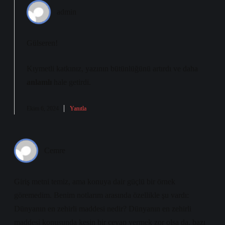
admin
Gülseren!
Kıymetli katkınız, yazının
bütünlüğünü
artırdı ve daha
anlamlı
hale getirdi.
Ekim 6, 2024
Yanıtla
Cemre
Giriş metni temiz, ama konuya dair güçlü bir örnek
göremedim. Benim notlarım arasında özellikle şu vardı:
Dünyanın en zehirli maddesi nedir? Dünyanın en zehirli
maddesi konusunda kesin bir cevap vermek zor olsa da, bazı