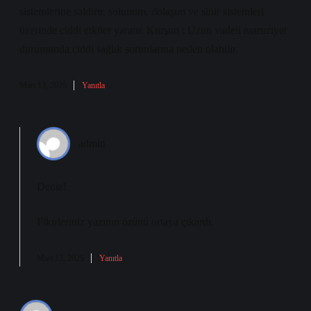
sistemlerine saldırır, solunum, dolaşım ve sinir sistemleri
üzerinde ciddi etkiler yaratır. Kurşun : Uzun vadeli maruziyet
durumunda ciddi sağlık sorunlarına neden olabilir.
Mart 13, 2025
Yanıtla
admin
Deniz!
Fikirleriniz yazının
özünü
ortaya çıkardı.
Mart 13, 2025
Yanıtla