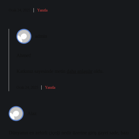
Ocak 24, 2025
Yanıtla
admin
Ahmet!
Katkınız sayesinde metin
daha anlaşılır
oldu.
Ocak 24, 2025
Yanıtla
Alaz
Dünyanın en zehirli çiçeği nedir üzerine giriş gayet sade, bazı