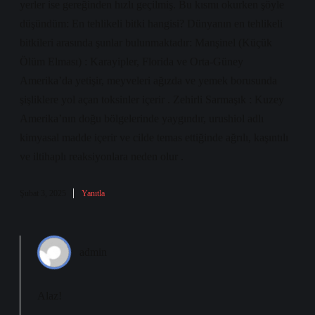
yerler ise gereğinden hızlı geçilmiş. Bu kısmı okurken şöyle
düşündüm: En tehlikeli bitki hangisi? Dünyanın en tehlikeli
bitkileri arasında şunlar bulunmaktadır: Manşinel (Küçük
Ölüm Elması) : Karayipler, Florida ve Orta-Güney
Amerika’da yetişir, meyveleri ağızda ve yemek borusunda
şişliklere yol açan toksinler içerir . Zehirli Sarmaşık : Kuzey
Amerika’nın doğu bölgelerinde yaygındır, urushiol adlı
kimyasal madde içerir ve cilde temas ettiğinde ağrılı, kaşıntılı
ve iltihaplı reaksiyonlara neden olur .
Şubat 3, 2025
Yanıtla
admin
Alaz!