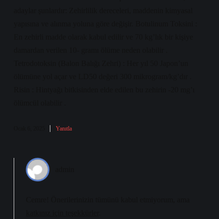
adaylar şunlardır: Zehirlilik dereceleri, maddenin kimyasal
yapısına ve alınma yoluna göre değişir. Botulinum Toksini :
En zehirli madde olarak kabul edilir ve 70 kg’lık bir kişiye
damardan verilen 10- gramı ölüme neden olabilir .
Tetrodotoksin (Balon Balığı Zehri) : Her yıl 50 Japon’un
ölümüne yol açar ve LD50 değeri 300 mikrogram/kg’dır .
Risin : Hintyağı bitkisinden elde edilen bu zehirin -20 mg’ı
ölümcül olabilir .
Ocak 6, 2025
Yanıtla
admin
Cemre! Önerilerinizin tümünü kabul etmiyorum, ama
katkınız için teşekkürler
.