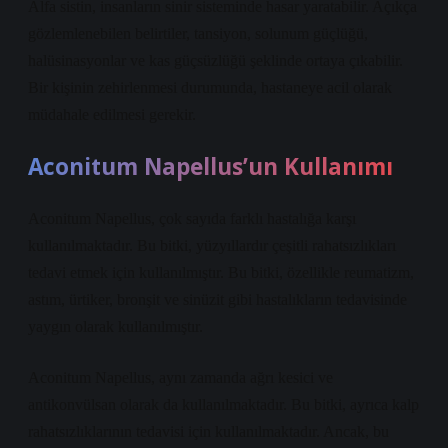
Alfa sistin, insanların sinir sisteminde hasar yaratabilir. Açıkça
gözlemlenebilen belirtiler, tansiyon, solunum güçlüğü,
halüsinasyonlar ve kas güçsüzlüğü şeklinde ortaya çıkabilir.
Bir kişinin zehirlenmesi durumunda, hastaneye acil olarak
müdahale edilmesi gerekir.
Aconitum Napellus’un Kullanımı
Aconitum Napellus, çok sayıda farklı hastalığa karşı
kullanılmaktadır. Bu bitki, yüzyıllardır çeşitli rahatsızlıkları
tedavi etmek için kullanılmıştır. Bu bitki, özellikle reumatizm,
astım, ürtiker, bronşit ve sinüzit gibi hastalıkların tedavisinde
yaygın olarak kullanılmıştır.
Aconitum Napellus, aynı zamanda ağrı kesici ve
antikonvülsan olarak da kullanılmaktadır. Bu bitki, ayrıca kalp
rahatsızlıklarının tedavisi için kullanılmaktadır. Ancak, bu