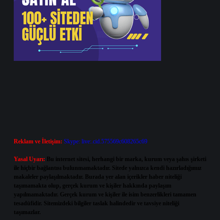
Reklam ve İletişim:
Skype: live:.cid.575569c608265c69
Yasal Uyarı:
Bu internet sitesi, herhangi bir marka, kurum veya şahıs şirketi
ile hiçbir bağlantısı bulunmamaktadır. Sitede yalnızca kendi hazırladığımız
makaleler paylaşılmaktadır. Burada yer alan içerikler haber niteliği
taşımamakta olup, gerçek kurum ve kişiler hakkında paylaşım
yapılmamaktadır. Gerçek kurum ve kişiler ile isim benzerlikleri tamamen
tesadüfidir. Sitemizdeki bilgiler taslak halindedir ve tavsiye niteliği
taşımazlar.