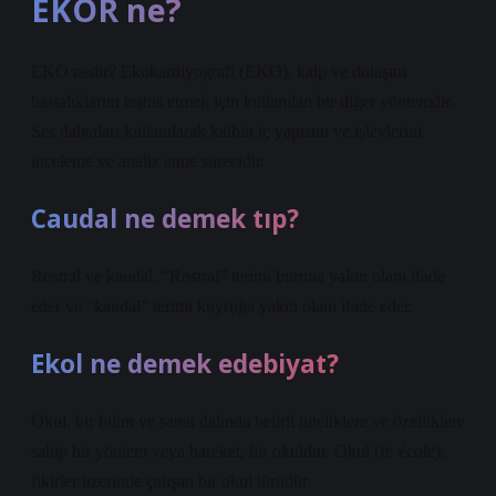
EKOR ne?
EKO nedir? Ekokardiyografi (EKO), kalp ve dolaşım
hastalıklarını teşhis etmek için kullanılan bir diğer yöntemdir.
Ses dalgaları kullanılarak kalbin iç yapısını ve işlevlerini
inceleme ve analiz etme sürecidir.
Caudal ne demek tıp?
Rostral ve kaudal. “Rostral” terimi buruna yakın olanı ifade
eder ve “kaudal” terimi kuyruğa yakın olanı ifade eder.
Ekol ne demek edebiyat?
Okul, bir bilim ve sanat dalında belirli niteliklere ve özelliklere
sahip bir yöntem veya hareket, bir okuldur. Okul (fr. école),
fikirler üzerinde çalışan bir okul türüdür.