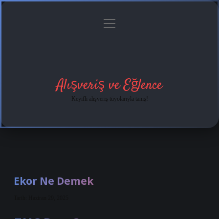
menüyü
Anasayfa
Gizlilik
Yasal
Hakkımızda
aç
Politikası
Uyarı
Alışveriş ve Eğlence
Keyifli alışveriş tüyolarıyla tanış!
Ekor Ne Demek
Tarih: Haziran 29, 2025