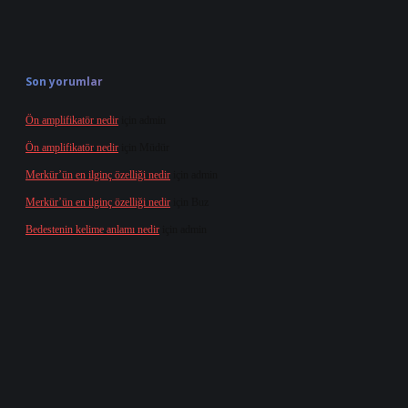
Son yorumlar
Ön amplifikatör nedir
için
admin
Ön amplifikatör nedir
için
Müdür
Merkür’ün en ilginç özelliği nedir
için
admin
Merkür’ün en ilginç özelliği nedir
için
Buz
Bedestenin kelime anlamı nedir
için
admin