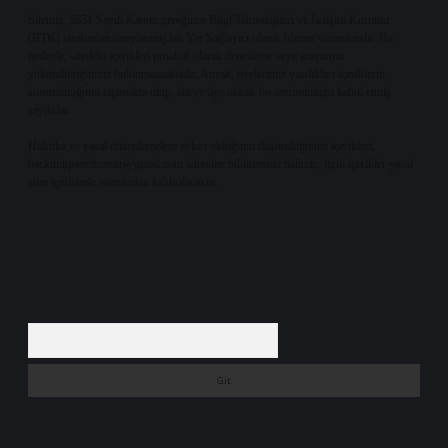
Sitemiz, 5651 Sayılı Kanun gereğince Bilgi Teknolojileri ve İletişim Kurumu
(BTK) tarafından onaylanmış bir Yer Sağlayıcı olarak hizmet vermektedir. Bu
nedenle, sitedeki içerikleri proaktif olarak denetleme veya araştırma
yükümlülüğümüz bulunmamaktadır. Ancak, üyelerimiz yazdıkları içeriklerin
sorumluluğunu taşımakta olup, siteye üye olarak bu sorumluluğu kabul etmiş
sayılırlar.
Hukuka ve yasal düzenlemelere aykırı olduğunu düşündüğünüz içerikleri,
backlinkpanelicomtr@gmail.com
adresine bildirmeniz halinde, ilgili içerikler yasal
süre içerisinde sitemizden kaldırılacaktır.
Arama