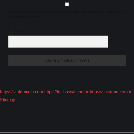
Daha sonraki yorumlarımda kullanılması için adım, e-posta adresim ve site adresim
bu tarayıcıya kaydedilsin.
5 + 3 kaçtır?
*
https://sahinmedia.com
https://incisosyal.com.tr
https://hasironu.com.tr
Sitemap