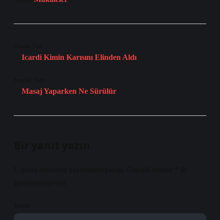
Önceki Yazı
Icardi Kimin Karısını Elinden Aldı
Sonraki Yazı
Masaj Yaparken Ne Sürülür
Bir yanıt yazın
E-posta adresiniz yayınlanmayacak.
Gerekli alanlar
*
ile
işaretlenmişlerdir
Yorum