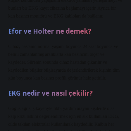
küçük kendinden yapışkanlı elektrot yamaları yerleştirmeyi ve
bunları bir EKG kayıt cihazına bağlamayı içerir. Ayrıca bir
kan basıncı monitörü ve EKG kabloları da bağlanır.
Efor ve Holter ne demek?
Cihaz, hastanın normal yaşamı boyunca 24 saat boyunca ve
belirli zamanlanmış aralıklarla kan basıncını ölçer ve
kaydeder. Sürenin sonunda cihaz hastadan çıkarılır ve
kaydedilen bilgiler bilgisayarda değerlendirilerek kişinin tüm
gün boyunca kan basıncı profili görünür hale getirilir.
EKG nedir ve nasıl çekilir?
Göğüs ağrısı şikayetiyle tıbbi yardım arayan kişilerde olası
kalp krizi riskini değerlendirmek için en sık kullanılan EKG,
cilde takılan elektrotlar kullanılarak kaydedilir. Kalbin her