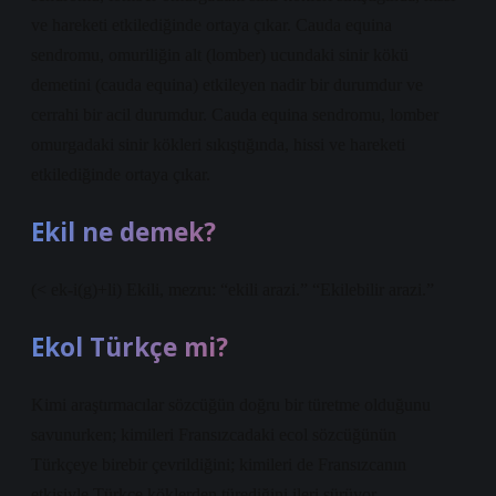
ve hareketi etkilediğinde ortaya çıkar. Cauda equina
sendromu, omuriliğin alt (lomber) ucundaki sinir kökü
demetini (cauda equina) etkileyen nadir bir durumdur ve
cerrahi bir acil durumdur. Cauda equina sendromu, lomber
omurgadaki sinir kökleri sıkıştığında, hissi ve hareketi
etkilediğinde ortaya çıkar.
Ekil ne demek?
(< ek-i(g)+li) Ekili, mezru: “ekili arazi.” “Ekilebilir arazi.”
Ekol Türkçe mi?
Kimi araştırmacılar sözcüğün doğru bir türetme olduğunu
savunurken; kimileri Fransızcadaki ecol sözcüğünün
Türkçeye birebir çevrildiğini; kimileri de Fransızcanın
etkisiyle Türkçe köklerden türediğini ileri sürüyor.