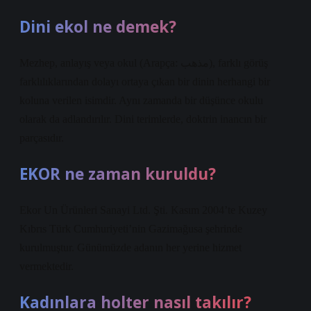
Dini ekol ne demek?
Mezhep, anlayış veya okul (Arapça: مذهب), farklı görüş
farklılıklarından dolayı ortaya çıkan bir dinin herhangi bir
koluna verilen isimdir. Aynı zamanda bir düşünce okulu
olarak da adlandırılır. Dini terimlerde, doktrin inancın bir
parçasıdır.
EKOR ne zaman kuruldu?
Ekor Un Ürünleri Sanayi Ltd. Şti. Kasım 2004’te Kuzey
Kıbrıs Türk Cumhuriyeti’nin Gazimağusa şehrinde
kurulmuştur. Günümüzde adanın her yerine hizmet
vermektedir.
Kadınlara holter nasıl takılır?