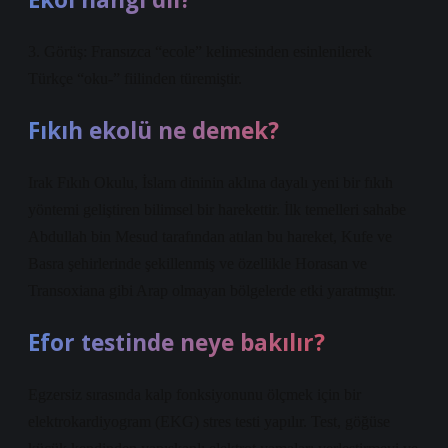
3. Görüş: Fransızca “ecole” kelimesinden esinlenilerek
Türkçe “oku-” fiilinden türemiştir.
Fıkıh ekolü ne demek?
Irak Fıkıh Okulu, İslam dininin aklına dayalı yeni bir fıkıh
yöntemi geliştiren bilimsel bir harekettir. İlk temelleri sahabe
Abdullah bin Mesud tarafından atılan bu hareket, Kufe ve
Basra şehirlerinde şekillenmiş ve özellikle Horasan ve
Transoxiana gibi Arap olmayan bölgelerde etki yaratmıştır.
Efor testinde neye bakılır?
Egzersiz sırasında kalp fonksiyonunu ölçmek için bir
elektrokardiyogram (EKG) stres testi yapılır. Test, göğüse