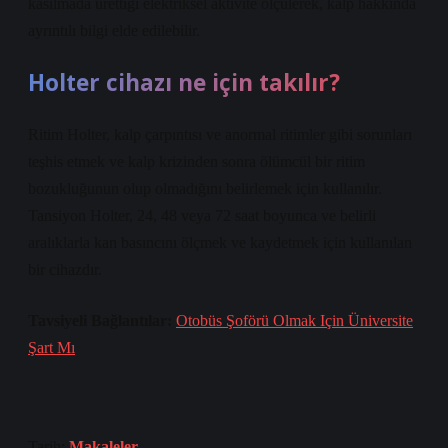
kasılmada ürettiği elektriksel aktivite ölçülerek, kalp hakkında
ayrıntılı bilgi elde edilebilir.
Holter cihazı ne için takılır?
Ritim Holter, kalp çarpıntısı ve anormal ritimler gibi sorunları
teşhis etmek ve kalp krizinden sonra ölümcül bir ritim
bozukluğunun olup olmadığını belirlemek için kullanılır.
Tansiyon Holter, 24, 48 veya 72 saat boyunca ve belirli
aralıklarla kan basıncını ölçmek ve kaydetmek için kullanılan
bir cihazdır.
Tavsiyeli Bağlantılar:
Otobüs Şoförü Olmak Için Üniversite
Şart Mı
Tarih:
Makaleler