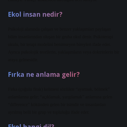
Ekol insan nedir?
Psikoloji alanında çalışan ve benzer yaklaşımları paylaşan
bilim insanlarından oluşan bir gruba okul denir. Psikoterapi
okulu, bir terapi modelini benimseyen bireyleri ifade eder.
Ayrıca psikolojik teorilerin, yaklaşımların veya doktrinlerin bir
araya gelmesidir.
Fırka ne anlama gelir?
Fırka (çoğulu firak) kelimesi sözlükte “ayırmak, bölmek”
anlamlarına gelir; “açıklamak, yargılamak” anlamına gelen
“difference” kökünden gelen bir isimdir ve insanlardan
ayrılmış belli bir grup ve topluluğu ifade eder.
Ekol hangi dil?