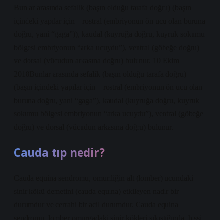
Bunlar arasında sefalik (başın olduğu tarafa doğru) (başın
içindeki yapılar için – rostral (embriyonun ön ucu olan buruna
doğru, yani “gaga”)), kaudal (kuyruğa doğru, kuyruk sokumu
bölgesi embriyonun “arka ucuydu”), ventral (göbeğe doğru)
ve dorsal (vücudun arkasına doğru) bulunur. 10 Ekim
2018Bunlar arasında sefalik (başın olduğu tarafa doğru)
(başın içindeki yapılar için – rostral (embriyonun ön ucu olan
buruna doğru, yani “gaga”), kaudal (kuyruğa doğru, kuyruk
sokumu bölgesi embriyonun “arka ucuydu”), ventral (göbeğe
doğru) ve dorsal (vücudun arkasına doğru) bulunur.
Cauda tıp nedir?
Cauda equina sendromu, omuriliğin alt (lomber) ucundaki
sinir kökü demetini (cauda equina) etkileyen nadir bir
durumdur ve cerrahi bir acil durumdur. Cauda equina
sendromu, lomber omurgadaki sinir kökleri sıkıştığında, hissi