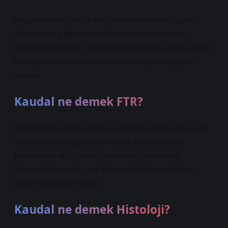
Birçok elektrotu olan Holter cihazının elektrotları göğüs
bölgesine bir göğüs bandı kullanılarak veya doğrudan
yapıştırılarak bağlanır. Elektrotlar uygulandıkça kayıt yapar ve
bu kayıt daha sonra doktorun incelemesi için bilgisayara
aktarılır.
Kaudal ne demek FTR?
Kuyruk bloğu, kronik pelvik ve perineal ağrının yanı sıra alt
ekstremitelerdeki ağrıyı tedavi etmek için özel olarak
kullanılan bir ağrı yönetimi yöntemidir. Bu prosedür,
koksigeal bölgeye (kuyruk sokumu) lokal anesteziklerin
enjekte edilmesine dayanır.
Kaudal ne demek Histoloji?