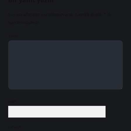
Bir yanıt yazın
E-posta adresiniz yayınlanmayacak.
Gerekli alanlar
*
ile
işaretlenmişlerdir
Yorum
İsim*
E-Posta*