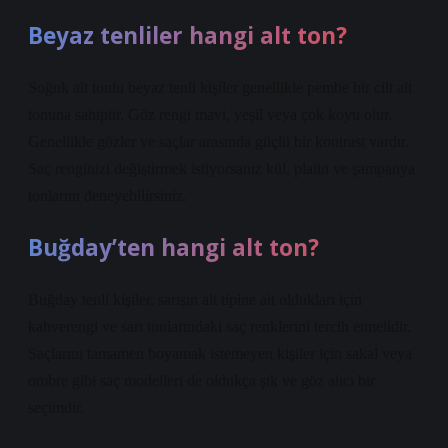
Beyaz tenliler hangi alt ton?
Soğuk alt tonlu beyaz tenli kişiler genellikle pembe bir cilt alt
tonuna sahiptir. Göz rengi mavi, yeşil veya çok koyu olur.
Genellikle gözler ve saçlar arasında güçlü bir kontrast vardır.
Saç renginizi değiştirmek istiyorsanız kül, platin ve şampanya
tonlarını deneyebilirsiniz.
Buğday’ten hangi alt ton?
Buğday tenli kişiler, sarışın alt tipine ait oldukları için
kahverengi ve sarı tonlarındaki saç renklerini tercih etmelidir.
Saçlarını tamamen boyamak istemeyen kişiler için sakal veya
ombre gibi saç modelleri de oldukça şık ve göz alıcı bir
seçimdir.