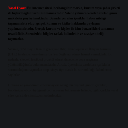
Yasal Uyarı:
Bu internet sitesi, herhangi bir marka, kurum veya şahıs şirketi
ile hiçbir bağlantısı bulunmamaktadır. Sitede yalnızca kendi hazırladığımız
makaleler paylaşılmaktadır. Burada yer alan içerikler haber niteliği
taşımamakta olup, gerçek kurum ve kişiler hakkında paylaşım
yapılmamaktadır. Gerçek kurum ve kişiler ile isim benzerlikleri tamamen
tesadüfidir. Sitemizdeki bilgiler taslak halindedir ve tavsiye niteliği
taşımazlar.
Sitemiz, 5651 Sayılı Kanun gereğince Bilgi Teknolojileri ve İletişim Kurumu
(BTK) tarafından onaylanmış bir Yer Sağlayıcı olarak hizmet vermektedir. Bu
nedenle, sitedeki içerikleri proaktif olarak denetleme veya araştırma
yükümlülüğümüz bulunmamaktadır. Ancak, üyelerimiz yazdıkları içeriklerin
sorumluluğunu taşımakta olup, siteye üye olarak bu sorumluluğu kabul etmiş
sayılırlar.
Hukuka ve yasal düzenlemelere aykırı olduğunu düşündüğünüz içerikleri,
backlinkpanelicomtr@gmail.com
adresine bildirmeniz halinde, ilgili içerikler yasal
süre içerisinde sitemizden kaldırılacaktır.