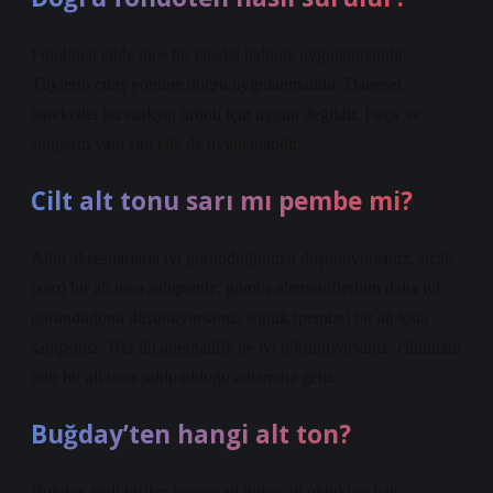
Fondöten cilde ince bir tabaka halinde uygulanmalıdır.
Tüylerin çıkış yönüne doğru uygulanmalıdır. Dairesel
hareketler bu makyaj ürünü için uygun değildir. Fırça ve
süngerin yanı sıra elle de uygulanabilir.
Cilt alt tonu sarı mı pembe mi?
Altın aksesuarlarla iyi göründüğünüzü düşünüyorsanız, sıcak
(sarı) bir alt tona sahipsiniz; gümüş alternatiflerinin daha iyi
göründüğünü düşünüyorsanız, soğuk (pembe) bir alt tona
sahipsiniz. Her iki alternatifle de iyi görünüyorsanız, cildinizin
nötr bir alt tona sahip olduğu anlamına gelir.
Buğday’ten hangi alt ton?
Buğday tenli kişiler, sarışın alt tipine ait oldukları için