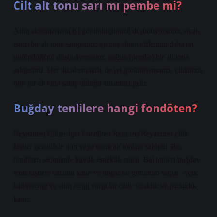
Cilt alt tonu sarı mı pembe mi?
Altın aksesuarlarla iyi göründüğünüzü düşünüyorsanız, sıcak
(sarı) bir alt tona sahipsiniz; gümüş alternatiflerinin daha iyi
göründüğünü düşünüyorsanız, soğuk (pembe) bir alt tona
sahipsiniz. Her iki alternatifle de iyi görünüyorsanız, cildinizin
nötr bir alt tona sahip olduğu anlamına gelir.
Buğday tenlilere hangi fondöten?
Beyazımsı Ciltler İçin Fondöten Renkleri Beyazımsı ciltli
kişiler genellikle nötr veya sıcak alt tonlara sahiptir. Bu,
fondöten seçiminde büyük esneklik sunar. Bej tonları buğday
tenli kişilere canlılık katar ve doğal bir görünüm sağlar. Açık
kahverengi ve altın rengi vurgular cilde sıcaklık ve parlaklık
katar.