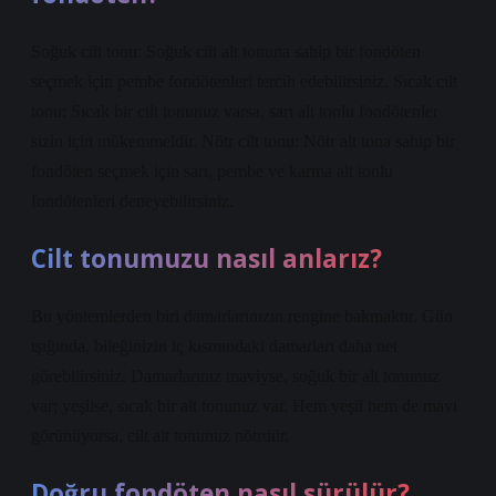
Soğuk cilt tonu: Soğuk cilt alt tonuna sahip bir fondöten
seçmek için pembe fondötenleri tercih edebilirsiniz. Sıcak cilt
tonu: Sıcak bir cilt tonunuz varsa, sarı alt tonlu fondötenler
sizin için mükemmeldir. Nötr cilt tonu: Nötr alt tona sahip bir
fondöten seçmek için sarı, pembe ve karma alt tonlu
fondötenleri deneyebilirsiniz.
Cilt tonumuzu nasıl anlarız?
Bu yöntemlerden biri damarlarınızın rengine bakmaktır. Gün
ışığında, bileğinizin iç kısmındaki damarları daha net
görebilirsiniz. Damarlarınız maviyse, soğuk bir alt tonunuz
var; yeşilse, sıcak bir alt tonunuz var. Hem yeşil hem de mavi
görünüyorsa, cilt alt tonunuz nötrdür.
Doğru fondöten nasıl sürülür?