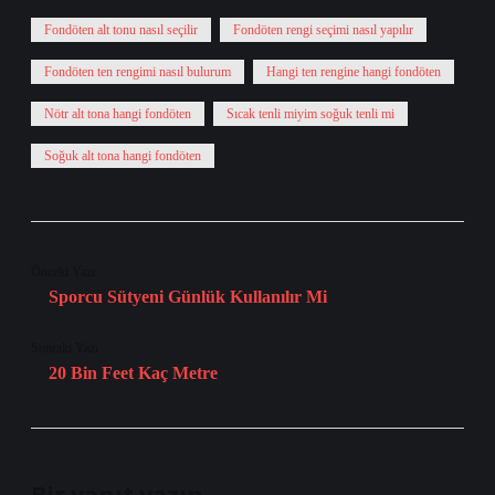
Fondöten alt tonu nasıl seçilir
Fondöten rengi seçimi nasıl yapılır
Fondöten ten rengimi nasıl bulurum
Hangi ten rengine hangi fondöten
Nötr alt tona hangi fondöten
Sıcak tenli miyim soğuk tenli mi
Soğuk alt tona hangi fondöten
Önceki Yazı
Sporcu Sütyeni Günlük Kullanılır Mi
Sonraki Yazı
20 Bin Feet Kaç Metre