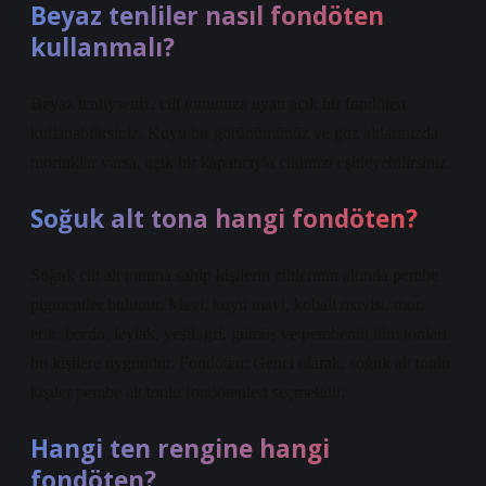
Beyaz tenliler nasıl fondöten
kullanmalı?
Beyaz tenliyseniz, cilt tonunuza uyan açık bir fondöten
kullanabilirsiniz. Koyu bir görünümünüz ve göz altlarınızda
morluklar varsa, açık bir kapatıcıyla cildinizi eşitleyebilirsiniz.
Soğuk alt tona hangi fondöten?
Soğuk cilt alt tonuna sahip kişilerin ciltlerinin altında pembe
pigmentler bulunur. Mavi, koyu mavi, kobalt mavisi, mor,
erik, bordo, leylak, yeşil, gri, gümüş ve pembenin tüm tonları
bu kişilere uygundur. Fondöten: Genel olarak, soğuk alt tonlu
kişiler pembe alt tonlu fondötenleri seçmelidir.
Hangi ten rengine hangi
fondöten?