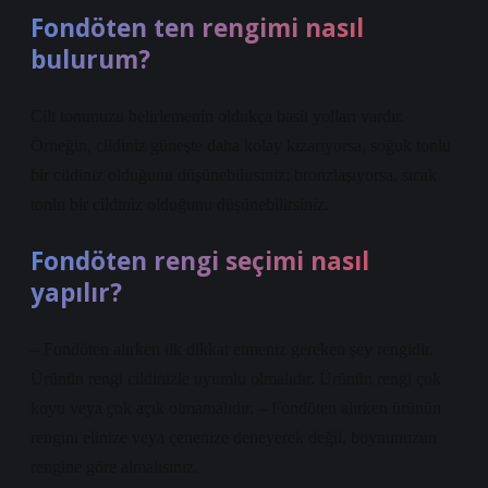
Fondöten ten rengimi nasıl
bulurum?
Cilt tonunuzu belirlemenin oldukça basit yolları vardır.
Örneğin, cildiniz güneşte daha kolay kızarıyorsa, soğuk tonlu
bir cildiniz olduğunu düşünebilirsiniz; bronzlaşıyorsa, sıcak
tonlu bir cildiniz olduğunu düşünebilirsiniz.
Fondöten rengi seçimi nasıl
yapılır?
– Fondöten alırken ilk dikkat etmeniz gereken şey rengidir.
Ürünün rengi cildinizle uyumlu olmalıdır. Ürünün rengi çok
koyu veya çok açık olmamalıdır. – Fondöten alırken ürünün
rengini elinize veya çenenize deneyerek değil, boynunuzun
rengine göre almalısınız.