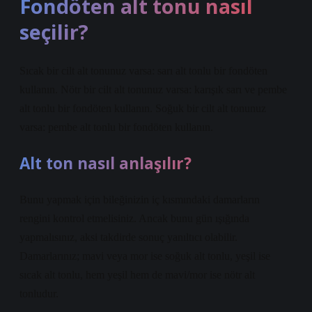
Fondöten alt tonu nasıl
seçilir?
Sıcak bir cilt alt tonunuz varsa: sarı alt tonlu bir fondöten
kullanın. Nötr bir cilt alt tonunuz varsa: karışık sarı ve pembe
alt tonlu bir fondöten kullanın. Soğuk bir cilt alt tonunuz
varsa: pembe alt tonlu bir fondöten kullanın.
Alt ton nasıl anlaşılır?
Bunu yapmak için bileğinizin iç kısmındaki damarların
rengini kontrol etmelisiniz. Ancak bunu gün ışığında
yapmalısınız, aksi takdirde sonuç yanıltıcı olabilir.
Damarlarınız; mavi veya mor ise soğuk alt tonlu, yeşil ise
sıcak alt tonlu, hem yeşil hem de mavi/mor ise nötr alt
tonludur.