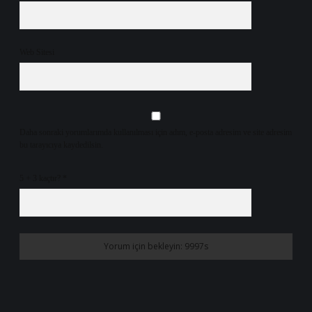
Web Sitesi
Daha sonraki yorumlarımda kullanılması için adım, e-posta adresim ve site adresim
bu tarayıcıya kaydedilsin.
5 + 3 kaçtır?
*