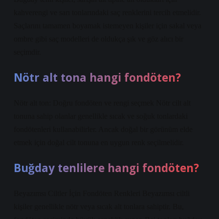
kahverengi ve sarı tonlarındaki saç renklerini tercih etmelidir.
Saçlarını tamamen boyamak istemeyen kişiler için sakal veya
ombre gibi saç modelleri de oldukça şık ve göz alıcı bir
seçimdir.
Nötr alt tona hangi fondöten?
Nötr alt ton: Doğru fondöten ve rengi seçmek Nötr cilt alt
tonuna sahip olanlar genellikle sıcak ve soğuk tonlardaki
fondötenleri kullanabilirler. Ancak doğal bir görünüm elde
etmek için doğal cilt tonuna en uygun renk seçilmelidir.
Buğday tenlilere hangi fondöten?
Beyazımsı Ciltler İçin Fondöten Renkleri Beyazımsı ciltli
kişiler genellikle nötr veya sıcak alt tonlara sahiptir. Bu,