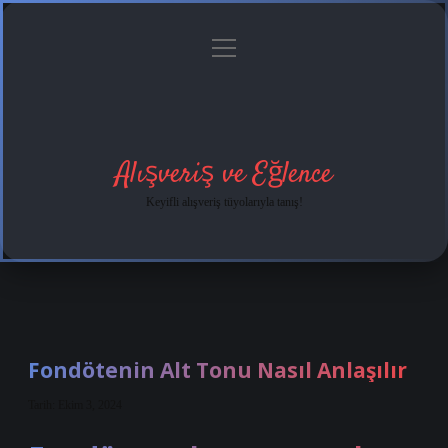
menüyü
Anasayfa
Gizlilik
Yasal
Hakkımızda
aç
Politikası
Uyarı
Alışveriş ve Eğlence
Keyifli alışveriş tüyolarıyla tanış!
Fondötenin Alt Tonu Nasıl Anlaşılır
Tarih: Ekim 3, 2024