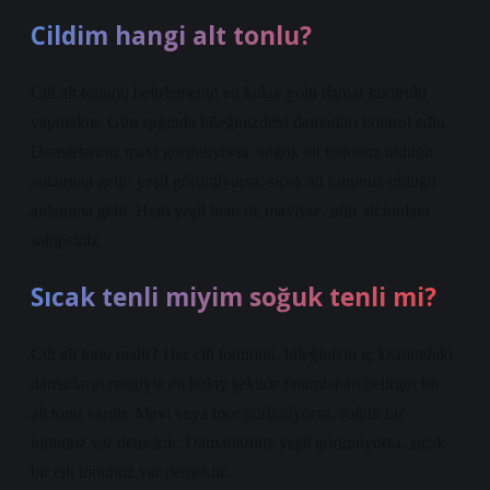
Cildim hangi alt tonlu?
Cilt alt tonunu belirlemenin en kolay yolu damar kontrolü
yapmaktır. Gün ışığında bileğinizdeki damarları kontrol edin.
Damarlarınız mavi görünüyorsa, soğuk alt tonunuz olduğu
anlamına gelir; yeşil görünüyorsa, sıcak alt tonunuz olduğu
anlamına gelir. Hem yeşil hem de maviyse, nötr alt tonlara
sahipsiniz.
Sıcak tenli miyim soğuk tenli mi?
Cilt alt tonu nedir? Her cilt tonunun, bileğinizin iç kısmındaki
damarların rengiyle en kolay şekilde tanımlanan belirgin bir
alt tonu vardır. Mavi veya mor görünüyorsa, soğuk bir
tonunuz var demektir. Damarlarınız yeşil görünüyorsa, sıcak
bir cilt tonunuz var demektir.