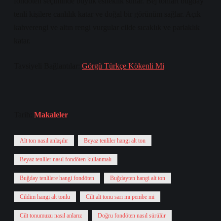
fondöten seçiminde büyük esneklik sunar. Bej tonları buğday
tenli kişilere canlılık katar ve doğal bir görünüm sağlar. Açık
kahverengi ve altın rengi vurgular cilde sıcaklık ve parlaklık
katar.
Tavsiyeli Bağlantılar:
Görgü Türkçe Kökenli Mi
Tarih:
Makaleler
Alt ton nasıl anlaşılır
Beyaz tenliler hangi alt ton
Beyaz tenliler nasıl fondöten kullanmalı
Buğday tenlilere hangi fondöten
Buğdayten hangi alt ton
Cildim hangi alt tonlu
Cilt alt tonu sarı mı pembe mi
Cilt tonumuzu nasıl anlarız
Doğru fondöten nasıl sürülür