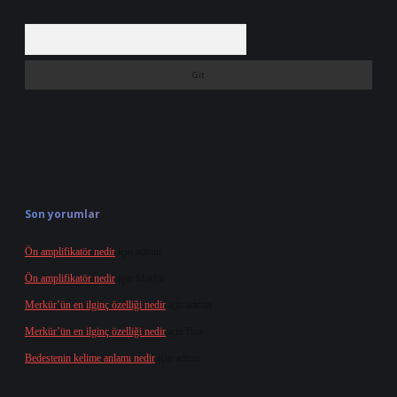
Arama
Son yorumlar
Ön amplifikatör nedir
için
admin
Ön amplifikatör nedir
için
Müdür
Merkür’ün en ilginç özelliği nedir
için
admin
Merkür’ün en ilginç özelliği nedir
için
Buz
Bedestenin kelime anlamı nedir
için
admin