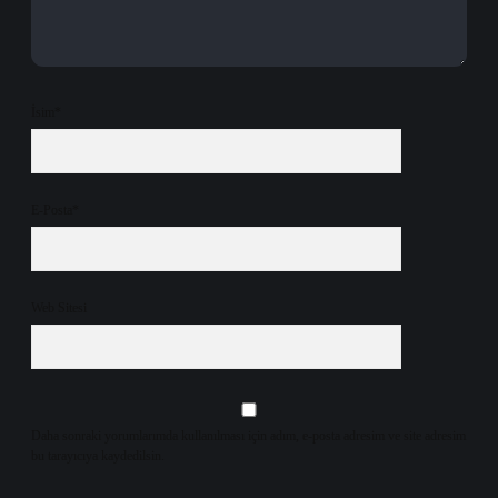
İsim*
E-Posta*
Web Sitesi
Daha sonraki yorumlarımda kullanılması için adım, e-posta adresim ve site adresim
bu tarayıcıya kaydedilsin.