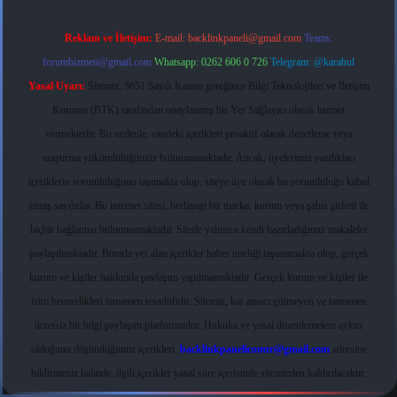
Reklam ve İletişim:
E-mail:
backlinkpaneli@gmail.com
Teams:
forumhizmeti@gmail.com
Whatsapp: 0262 606 0 726
Telegram: @karabul
Yasal Uyarı:
Sitemiz, 5651 Sayılı Kanun gereğince Bilgi Teknolojileri ve İletişim
Kurumu (BTK) tarafından onaylanmış bir Yer Sağlayıcı olarak hizmet
vermektedir. Bu nedenle, sitedeki içerikleri proaktif olarak denetleme veya
araştırma yükümlülüğümüz bulunmamaktadır. Ancak, üyelerimiz yazdıkları
içeriklerin sorumluluğunu taşımakta olup, siteye üye olarak bu sorumluluğu kabul
etmiş sayılırlar. Bu internet sitesi, herhangi bir marka, kurum veya şahıs şirketi ile
hiçbir bağlantısı bulunmamaktadır. Sitede yalnızca kendi hazırladığımız makaleler
paylaşılmaktadır. Burada yer alan içerikler haber niteliği taşımamakta olup, gerçek
kurum ve kişiler hakkında paylaşım yapılmamaktadır. Gerçek kurum ve kişiler ile
isim benzerlikleri tamamen tesadüfidir. Sitemiz, kar amacı gütmeyen ve tamamen
ücretsiz bir bilgi paylaşım platformudur. Hukuka ve yasal düzenlemelere aykırı
olduğunu düşündüğünüz içerikleri,
backlinkpanelicomtr@gmail.com
adresine
bildirmeniz halinde, ilgili içerikler yasal süre içerisinde sitemizden kaldırılacaktır.