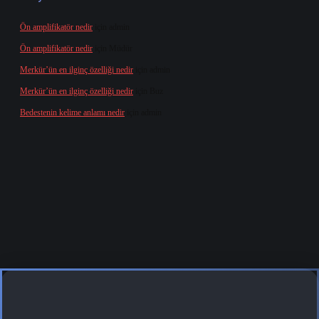
Ön amplifikatör nedir
için
admin
Ön amplifikatör nedir
için
Müdür
Merkür’ün en ilginç özelliği nedir
için
admin
Merkür’ün en ilginç özelliği nedir
için
Buz
Bedestenin kelime anlamı nedir
için
admin
ris.org