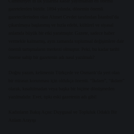
Cumhuriyet’in ilk yıllarına kadar yayımlanan en önemli
gazetelerden biridir. 1894 yılında, dönemin önemli
gazetecilerinden olan Ahmet Cevdet tarafından İstanbul’da
çıkarılmaya başlanmış ve hızla edebi, kültürel ve siyasal
anlamda büyük bir etki yaratmıştır. Gazete, sadece haber
vermekle kalmamış, aynı zamanda toplumsal değişimlere dair
önemli tartışmaların merkezi olmuştur. Peki, bu kadar tarihi
öneme sahip bir gazetenin adı nasıl yazılmalı?
Doğru yazım, kelimenin Türkçede ve Osmanlı’da yeri olan
bir mirasın korunması için oldukça önemli. “İkdam”, “ikdam”
olarak, kısaltılmadan veya başka bir biçime dönüşmeden
yazılmalıdır. Evet, tıpkı eski gazetenin adı gibi!
Kadınların Bakış Açısı: Duygusal ve Topluluk Odaklı Bir
Anlam Arayışı