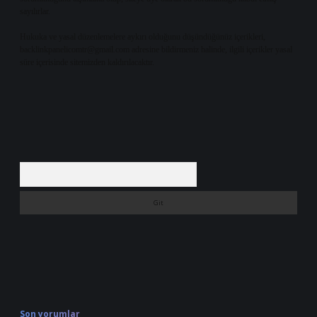
sayılırlar.
Hukuka ve yasal düzenlemelere aykırı olduğunu düşündüğünüz içerikleri,
backlinkpanelicomtr@gmail.com
adresine bildirmeniz halinde, ilgili içerikler yasal
süre içerisinde sitemizden kaldırılacaktır.
Arama
Son yorumlar