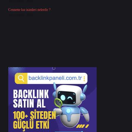
Temmuz 27, 2026
Cennette kız isimleri nelerdir ?
Temmuz 25, 2026