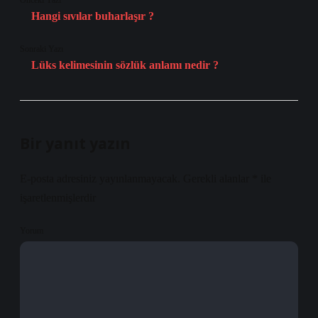
Önceki Yazı
Hangi sıvılar buharlaşır ?
Sonraki Yazı
Lüks kelimesinin sözlük anlamı nedir ?
Bir yanıt yazın
E-posta adresiniz yayınlanmayacak.
Gerekli alanlar
*
ile
işaretlenmişlerdir
Yorum