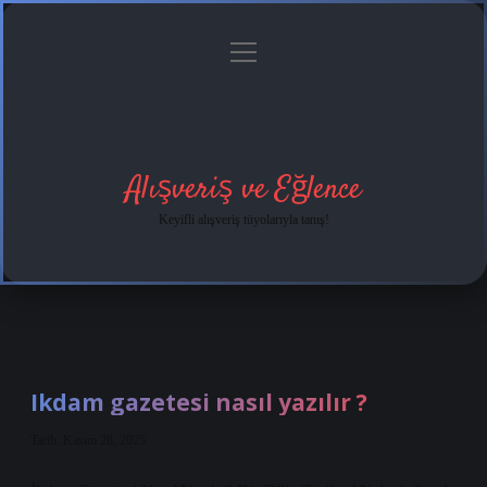
menüyü
Anasayfa
Gizlilik
Yasal
Hakkımızda
aç
Politikası
Uyarı
Alışveriş ve Eğlence
Keyifli alışveriş tüyolarıyla tanış!
Ikdam gazetesi nasıl yazılır ?
Tarih: Kasım 28, 2025