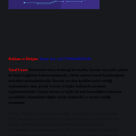
Reklam ve İletişim:
Skype: live:.cid.575569c608265c69
Yasal Uyarı:
Bu internet sitesi, herhangi bir marka, kurum veya şahıs şirketi
ile hiçbir bağlantısı bulunmamaktadır. Sitede yalnızca kendi hazırladığımız
makaleler paylaşılmaktadır. Burada yer alan içerikler haber niteliği
taşımamakta olup, gerçek kurum ve kişiler hakkında paylaşım
yapılmamaktadır. Gerçek kurum ve kişiler ile isim benzerlikleri tamamen
tesadüfidir. Sitemizdeki bilgiler taslak halindedir ve tavsiye niteliği
taşımazlar.
Sitemiz, 5651 Sayılı Kanun gereğince Bilgi Teknolojileri ve İletişim Kurumu
(BTK) tarafından onaylanmış bir Yer Sağlayıcı olarak hizmet vermektedir. Bu
nedenle, sitedeki içerikleri proaktif olarak denetleme veya araştırma
yükümlülüğümüz bulunmamaktadır. Ancak, üyelerimiz yazdıkları içeriklerin
sorumluluğunu taşımakta olup, siteye üye olarak bu sorumluluğu kabul etmiş