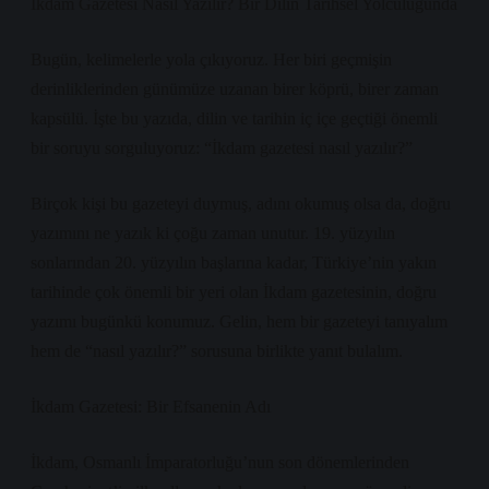
İkdam Gazetesi Nasıl Yazılır? Bir Dilin Tarihsel Yolculuğunda
Bugün, kelimelerle yola çıkıyoruz. Her biri geçmişin
derinliklerinden günümüze uzanan birer köprü, birer zaman
kapsülü. İşte bu yazıda, dilin ve tarihin iç içe geçtiği önemli
bir soruyu sorguluyoruz: “İkdam gazetesi nasıl yazılır?”
Birçok kişi bu gazeteyi duymuş, adını okumuş olsa da, doğru
yazımını ne yazık ki çoğu zaman unutur. 19. yüzyılın
sonlarından 20. yüzyılın başlarına kadar, Türkiye’nin yakın
tarihinde çok önemli bir yeri olan İkdam gazetesinin, doğru
yazımı bugünkü konumuz. Gelin, hem bir gazeteyi tanıyalım
hem de “nasıl yazılır?” sorusuna birlikte yanıt bulalım.
İkdam Gazetesi: Bir Efsanenin Adı
İkdam, Osmanlı İmparatorluğu’nun son dönemlerinden