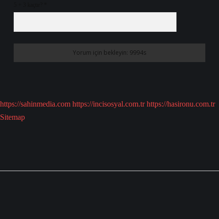
5 + 3 kaçtır?
*
https://sahinmedia.com
https://incisosyal.com.tr
https://hasironu.com.tr
Sitemap
Sidebar