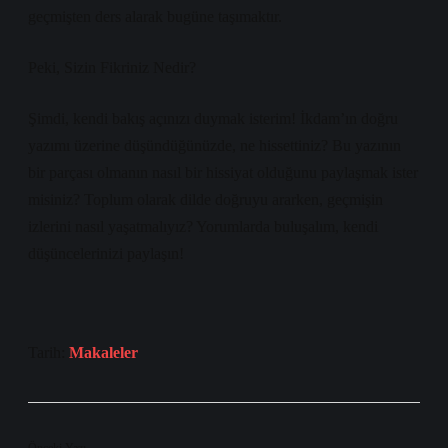
geçmişten ders alarak bugüne taşımaktır.
Peki, Sizin Fikriniz Nedir?
Şimdi, kendi bakış açınızı duymak isterim! İkdam’ın doğru
yazımı üzerine düşündüğünüzde, ne hissettiniz? Bu yazının
bir parçası olmanın nasıl bir hissiyat olduğunu paylaşmak ister
misiniz? Toplum olarak dilde doğruyu ararken, geçmişin
izlerini nasıl yaşatmalıyız? Yorumlarda buluşalım, kendi
düşüncelerinizi paylaşın!
Tarih:
Makaleler