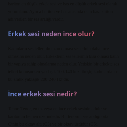
bariton en düşük erkek sesi ve bas en düşük erkek sesi olarak
yorumlanır. Ayrıca bariton ve bas arasında olan bas-bariton
adı verilen bir ses aralığı vardır.
Erkek sesi neden ince olur?
Kadınların ses tellerinin uzun olması seslerinin daha ince
olmasına neden olur. Erkeklerin ses tellerinin kısa olması kalın
bir yapıya sahip olmalarına neden olur. Yetişkin bir erkekte ses
telleri konuşurken yaklaşık 100-140 kez titreşir, kadınlarda ise
bu aralık yaklaşık 200-240 Hz’dir.
İnce erkek sesi nedir?
Tenor. Tenor, en tiz veya en ince erkek sesinin adıdır ve
baritonun hemen üzerindedir. Bir tenorun ses aralığı orta
C’nin bir oktav altı (C3) ve bir oktav üstüdür (C5).