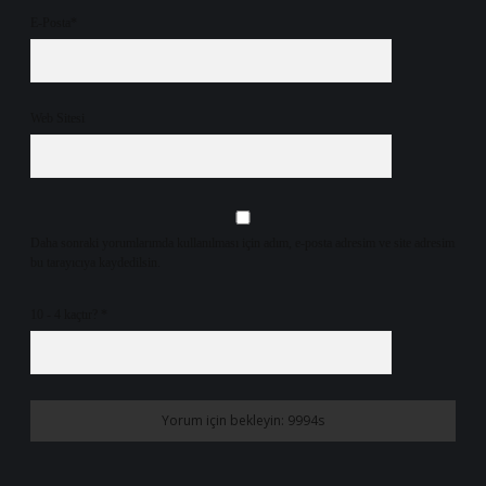
E-Posta*
Web Sitesi
Daha sonraki yorumlarımda kullanılması için adım, e-posta adresim ve site adresim
bu tarayıcıya kaydedilsin.
10 - 4 kaçtır?
*