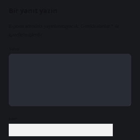
Bir yanıt yazın
E-posta adresiniz yayınlanmayacak.
Gerekli alanlar
*
ile
işaretlenmişlerdir
Yorum
İsim*