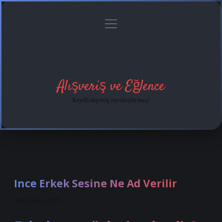
menüyü
Anasayfa
Gizlilik
Yasal
Hakkımızda
aç
Politikası
Uyarı
Alışveriş ve Eğlence
Keyifli alışveriş tüyolarıyla tanış!
Ince Erkek Sesine Ne Ad Verilir
Tarih: Ocak 4, 2025