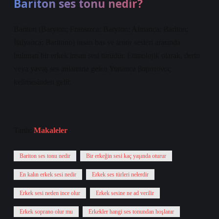
Bariton ses tonu nedir?
Bariton (Baryton; Fransızca: Baryton; Almanca: Bariton;
İtalyanca: Baritono) insan bas ve tenor sesleri arasında
bulunan bir erkek insan sesi türüdür. Etimolojik olarak, derin
veya yavaş ses anlamına gelen Yunanca βαρυτονος
kelimesinden gelir.
Tarih:
Makaleler
Bariton ses tonu nedir
Bir erkeğin sesi kaç yaşında oturur
En kalın erkek sesi nedir
Erkek ses türleri nelerdir
Erkek sesi neden ince olur
Erkek sesine ne ad verilir
Erkek soprano olur mu
Erkekler hangi ses tonundan hoşlanır