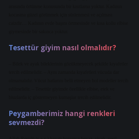
arasında örtünme konusunda bir kısıtlama yoktur. Kadının
kocasına güzel görünmek için süslenmesi ve açılması
caizdir… Kadının evde başını örtmesinde ve kısa kollu elbise
giymesinde bir sakınca yoktur.
Tesettür giyim nasıl olmalıdır?
– Bilek ve ayak bileklerinin gözükmeyecek şekilde kıyafetler
tercih edilmelidir. – Aynı zamanda kıyafetleri vücuda dar
olmamalıdır. Vücut hatlarını belli etmeyen bol modeller tercih
edilmelidir. – Tesettür giyimde özellikle elbise, etek ve
bluzlarda iç göstermeyen kumaşlar tercih edilmelidir.
Peygamberimiz hangi renkleri
sevmezdi?
Allah Resulü (s.a.v.) hayatı boyunca beyaz, siyah, yeşil,