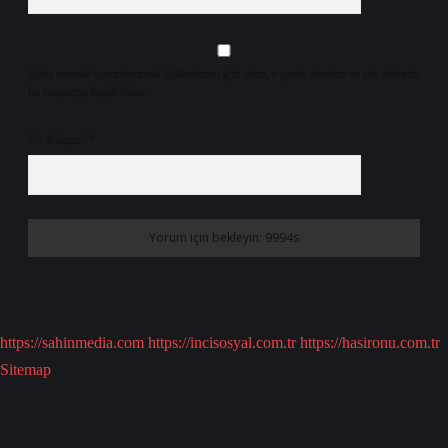
Daha sonraki yorumlarımda kullanılması için adım, e-posta adresim ve site adresim
bu tarayıcıya kaydedilsin.
7 + 8 kaçtır?
*
https://sahinmedia.com
https://incisosyal.com.tr
https://hasironu.com.tr
Sitemap