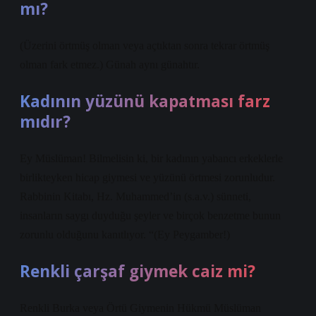
mı?
(Üzerini örtmüş olman veya açtıktan sonra tekrar örtmüş
olman fark etmez.) Günah aynı günahtır.
Kadının yüzünü kapatması farz
mıdır?
Ey Müslüman! Bilmelisin ki, bir kadının yabancı erkeklerle
birlikteyken hicap giymesi ve yüzünü örtmesi zorunludur.
Rabbinin Kitabı, Hz. Muhammed’in (s.a.v.) sünneti,
insanların saygı duyduğu şeyler ve birçok benzetme bunun
zorunlu olduğunu kanıtlıyor. “(Ey Peygamber!)
Renkli çarşaf giymek caiz mi?
Renkli Burka veya Örtü Giymenin Hükmü Müslüman