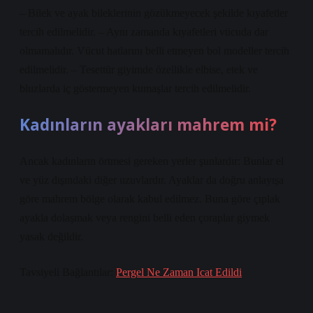
– Bilek ve ayak bileklerinin gözükmeyecek şekilde kıyafetler
tercih edilmelidir. – Aynı zamanda kıyafetleri vücuda dar
olmamalıdır. Vücut hatlarını belli etmeyen bol modeller tercih
edilmelidir. – Tesettür giyimde özellikle elbise, etek ve
bluzlarda iç göstermeyen kumaşlar tercih edilmelidir.
Kadınların ayakları mahrem mi?
Ancak kadınların örtmesi gereken yerler şunlardır: Bunlar el
ve yüz dışındaki diğer uzuvlardır. Ayaklar da doğru anlayışa
göre mahrem bölge olarak kabul edilmez. Buna göre çıplak
ayakla dolaşmak veya rengini belli eden çoraplar giymek
yasak değildir.
Tavsiyeli Bağlantılar:
Pergel Ne Zaman Icat Edildi