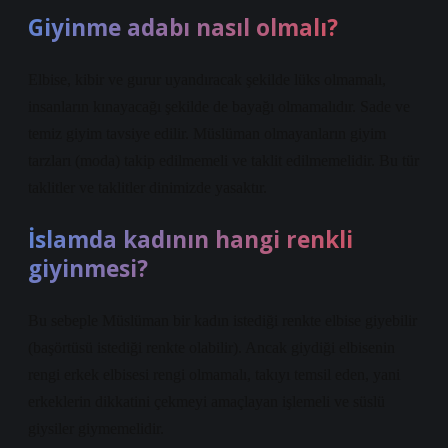
Giyinme adabı nasıl olmalı?
Elbise, kibir ve gurur uyandıracak şekilde lüks olmamalı,
insanların kınayacağı şekilde de bayağı olmamalıdır. Sade ve
temiz giyim tavsiye edilir. Müslüman olmayanların giyim
tarzları (moda) takip edilmemeli ve taklit edilmemelidir. Bu tür
taklitler ve taklitler dinimizde yasaktır.
İslamda kadının hangi renkli
giyinmesi?
Bu sebeple Müslüman bir kadın istediği renkte elbise giyebilir
(başörtüsü istediği renkte olabilir). Ancak giydiği elbisenin
rengi erkek elbisesi rengi olmamalı, takıyı temsil eden, yani
erkeklerin dikkatini çekmeyi amaçlayan işlemeli ve süslü
giysiler giymemelidir.