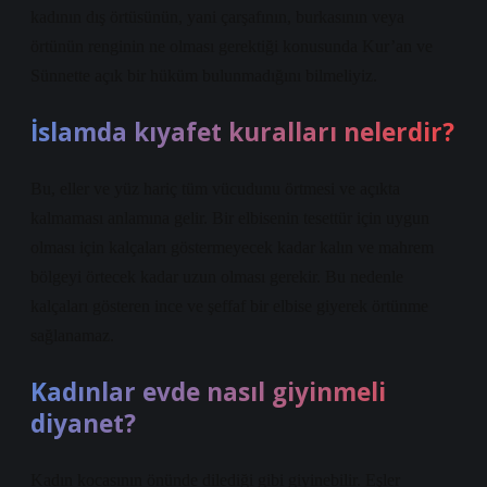
kadının dış örtüsünün, yani çarşafının, burkasının veya
örtünün renginin ne olması gerektiği konusunda Kur’an ve
Sünnette açık bir hüküm bulunmadığını bilmeliyiz.
İslamda kıyafet kuralları nelerdir?
Bu, eller ve yüz hariç tüm vücudunu örtmesi ve açıkta
kalmaması anlamına gelir. Bir elbisenin tesettür için uygun
olması için kalçaları göstermeyecek kadar kalın ve mahrem
bölgeyi örtecek kadar uzun olması gerekir. Bu nedenle
kalçaları gösteren ince ve şeffaf bir elbise giyerek örtünme
sağlanamaz.
Kadınlar evde nasıl giyinmeli
diyanet?
Kadın kocasının önünde dilediği gibi giyinebilir. Eşler