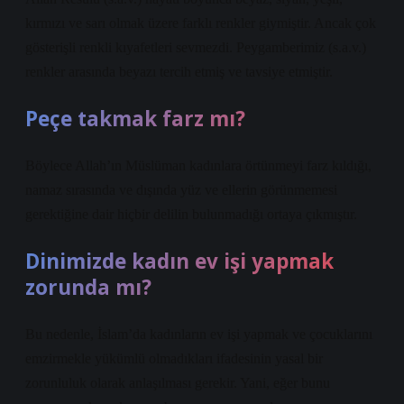
kırmızı ve sarı olmak üzere farklı renkler giymiştir. Ancak çok
gösterişli renkli kıyafetleri sevmezdi. Peygamberimiz (s.a.v.)
renkler arasında beyazı tercih etmiş ve tavsiye etmiştir.
Peçe takmak farz mı?
Böylece Allah’ın Müslüman kadınlara örtünmeyi farz kıldığı,
namaz sırasında ve dışında yüz ve ellerin görünmemesi
gerektiğine dair hiçbir delilin bulunmadığı ortaya çıkmıştır.
Dinimizde kadın ev işi yapmak
zorunda mı?
Bu nedenle, İslam’da kadınların ev işi yapmak ve çocuklarını
emzirmekle yükümlü olmadıkları ifadesinin yasal bir
zorunluluk olarak anlaşılması gerekir. Yani, eğer bunu