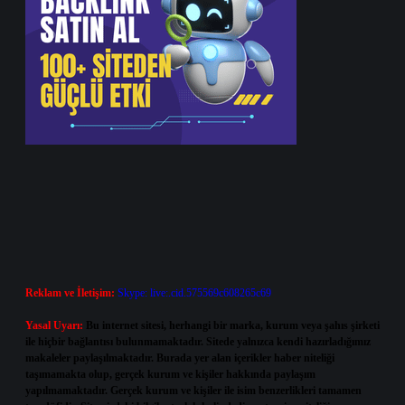
Reklam ve İletişim:
Skype: live:.cid.575569c608265c69
Yasal Uyarı:
Bu internet sitesi, herhangi bir marka, kurum veya şahıs şirketi
ile hiçbir bağlantısı bulunmamaktadır. Sitede yalnızca kendi hazırladığımız
makaleler paylaşılmaktadır. Burada yer alan içerikler haber niteliği
taşımamakta olup, gerçek kurum ve kişiler hakkında paylaşım
yapılmamaktadır. Gerçek kurum ve kişiler ile isim benzerlikleri tamamen