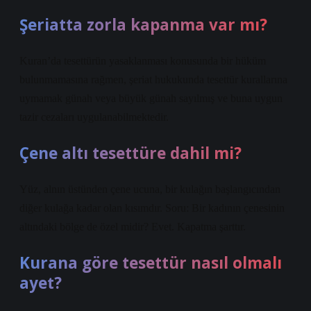
Şeriatta zorla kapanma var mı?
Kuran’da tesettürün yasaklanması konusunda bir hüküm
bulunmamasına rağmen, şeriat hukukunda tesettür kurallarına
uymamak günah veya büyük günah sayılmış ve buna uygun
tazir cezaları uygulanabilmektedir.
Çene altı tesettüre dahil mi?
Yüz, alnın üstünden çene ucuna, bir kulağın başlangıcından
diğer kulağa kadar olan kısımdır. Soru: Bir kadının çenesinin
altındaki bölge de özel midir? Evet. Kapatma şarttır.
Kurana göre tesettür nasıl olmalı
ayet?