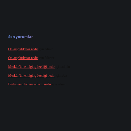
Son yorumlar
Ön amplifikatör nedir
için
admin
Ön amplifikatör nedir
için
Müdür
Merkür’ün en ilginç özelliği nedir
için
admin
Merkür’ün en ilginç özelliği nedir
için
Buz
Bedestenin kelime anlamı nedir
için
admin