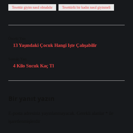
Tesettür giyim nasıl olmalıdır
Tesettürlü bir kadın nasıl giyinmeli
Önceki Yazı
13 Yaşındaki Çocuk Hangi Işte Çalışabilir
Sonraki Yazı
4 Kilo Sucuk Kaç Tl
Bir yanıt yazın
E-posta adresiniz yayınlanmayacak.
Gerekli alanlar
*
ile
işaretlenmişlerdir