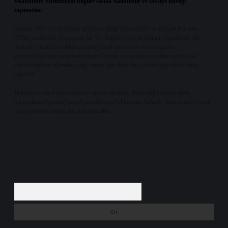
tesadüfidir. Sitemizdeki bilgiler taslak halindedir ve tavsiye niteliği
taşımazlar.
Sitemiz, 5651 Sayılı Kanun gereğince Bilgi Teknolojileri ve İletişim Kurumu
(BTK) tarafından onaylanmış bir Yer Sağlayıcı olarak hizmet vermektedir. Bu
nedenle, sitedeki içerikleri proaktif olarak denetleme veya araştırma
yükümlülüğümüz bulunmamaktadır. Ancak, üyelerimiz yazdıkları içeriklerin
sorumluluğunu taşımakta olup, siteye üye olarak bu sorumluluğu kabul etmiş
sayılırlar.
Hukuka ve yasal düzenlemelere aykırı olduğunu düşündüğünüz içerikleri,
backlinkpanelicomtr@gmail.com
adresine bildirmeniz halinde, ilgili içerikler yasal
süre içerisinde sitemizden kaldırılacaktır.
Arama