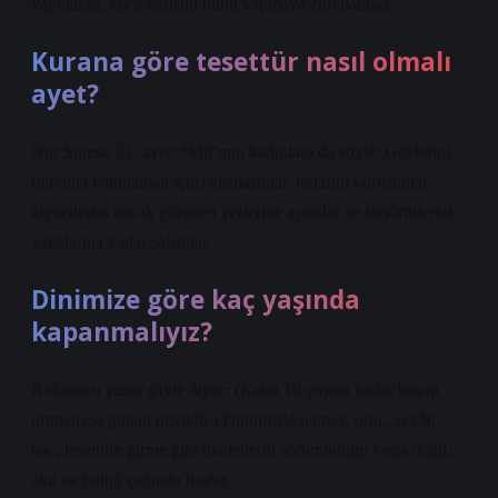
yapmazsa, koca karısını bunu yapmaya zorlayamaz.
Kurana göre tesettür nasıl olmalı
ayet?
Nur Suresi, 31. ayet: “Mü’min kadınlara da söyle: Gözlerini
(harama bakmamak için) kısmasınlar, ırzlarını korusunlar,
ziynetlerini ancak görünen yerlerine açsınlar ve başörtülerini
yakalarına kadar salsınlar.
Dinimize göre kaç yaşında
kapanmalıyız?
Reformcu yazar şöyle diyor: (Kızın 18 yaşına kadar başını
örtmemesi günah değildir.) Dinimizde namaz, oruç, zekât,
hac, tesettüre girme gibi ibadetlerin sorumluluğu yaşta değil,
akıl ve buluğ çağında başlar.