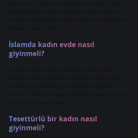
Nur Suresi, 31. ayet: “Mü’min kadınlara da söyle: Gözlerini
(harama bakmamak için) kısmasınlar, ırzlarını korusunlar,
ziynetlerini ancak görünen yerlerine açsınlar ve başörtülerini
yakalarına kadar salsınlar.
İslamda kadın evde nasıl
giyinmeli?
Kadın kocasının önünde dilediği gibi giyinebilir. Eşler
arasında örtünme konusunda bir kısıtlama yoktur. Kadının
kocasına güzel görünmek için süslenmesi ve açılması
caizdir… Kadının evde başını örtmesinde ve kısa kollu elbise
giymesinde bir sakınca yoktur.
Tesettürlü bir kadın nasıl
giyinmeli?