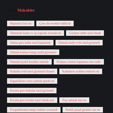
Tarih:
Makaleler
Başörtüsü farz mı
Çene altı tesettüre dahil mi
Dinimizde kadın ev işi yapmak zorunda mı
Giyinme adabı nasıl olmalı
İslama göre kadın nasıl kapanmalı
İslamda kadın evde nasıl giyinmeli
İslamda kadının hangi renkli giyinmesi
İslamda kıyafet kuralları nelerdir
Kadının yüzünü kapatması farz mıdır
Kadınlar evde nasıl giyinmeli diyanet
Kadınların ayakları mahrem mi
Kapandıktan sonra açılmak günah mı
Kurana göre kadınlar nasıl giyinmeli
Kurana göre tesettür nasıl olmalı ayet
Peçe takmak farz mı
Peygamberimiz hangi renkleri sevmezdi
Renkli çarşaf giymek caiz mi