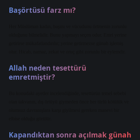
Başörtüsü farz mı?
Her Müslüman kadın, başını ve vücudunu örtmenin zorunlu
olduğunu bilmelidir. Bunu yapmayı seçen odur. Emri yerine
getirirse mükafatlandırılır; yerine getirmezse günah işlemiş
olur. Hicab, namaz, zekat ve oruç gibi zorunlu bir eylemdir.
Allah neden tesettürü
emretmiştir?
Bu konudaki ayetler incelendiğinde, tesettürün temel sebebi
olan takvanın, dış örtüyü giymeden önce her türlü kötülük ve
olumsuz davranışlara karşı giyilmesi gereken manevi bir
elbise olduğu görülür.
Kapandıktan sonra açılmak günah