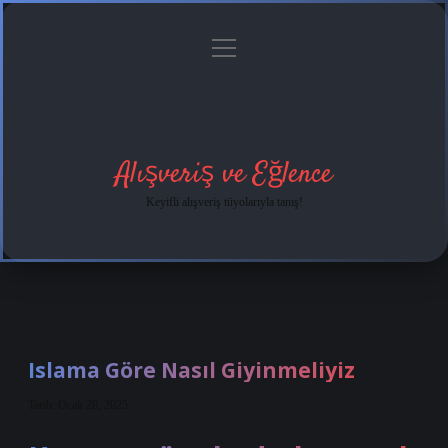
menüyü
Anasayfa
Gizlilik
Yasal
Hakkımızda
aç
Politikası
Uyarı
Alışveriş ve Eğlence
Keyifli alışveriş tüyolarıyla tanış!
Islama Göre Nasıl Giyinmeliyiz
Tarih: Ocak 28, 2025