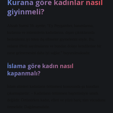
Kurana göre kadınlar nasıl
giyinmeli?
Ahzab Suresi 59. ayette; “Ey Peygamber, hanımlarına,
kızlarına ve müminlerin kadınlarına, dışarı çıktıklarında
bedenlerini iyi örten dış elbiseler giymelerini söyle. Bu,
onların iffetli sayılmalarını ve bundan dolayı kendilerine bir
zarar gelmemesini daha iyi sağlar.” buyurulmaktadır.
İslama göre kadın nasıl
kapanmalı?
İslam alimleri kadınların örtünmesi konusunda şu kuralları
çıkarmışlardır: – Kadınların örtünmesi başörtüsüyle sınırlı
değildir. Örtünürken kadın, elleri ve yüzü hariç tüm vücudunu
örtmelidir. Dağılmamalıdır.