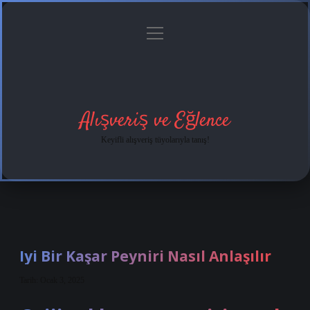
menüyü
Anasayfa
Gizlilik
Yasal
Hakkımızda
aç
Politikası
Uyarı
Alışveriş ve Eğlence
Keyifli alışveriş tüyolarıyla tanış!
Iyi Bir Kaşar Peyniri Nasıl Anlaşılır
Tarih: Ocak 3, 2025