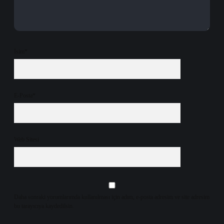
İsim*
E-Posta*
Web Sitesi
Daha sonraki yorumlarımda kullanılması için adım, e-posta adresim ve site adresim
bu tarayıcıya kaydedilsin.