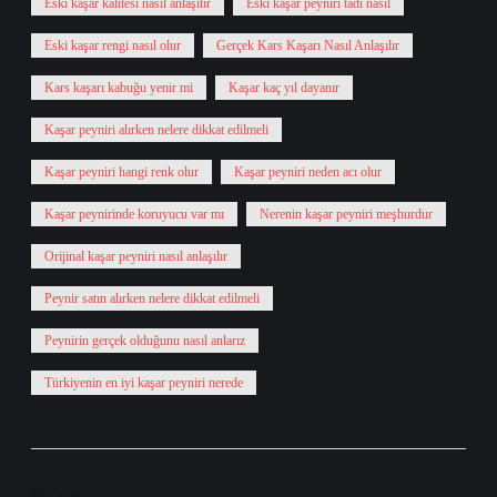
Eski kaşar kalitesi nasıl anlaşılır
Eski kaşar peyniri tadı nasıl
Eski kaşar rengi nasıl olur
Gerçek Kars Kaşarı Nasıl Anlaşılır
Kars kaşarı kabuğu yenir mi
Kaşar kaç yıl dayanır
Kaşar peyniri alırken nelere dikkat edilmeli
Kaşar peyniri hangi renk olur
Kaşar peyniri neden acı olur
Kaşar peynirinde koruyucu var mı
Nerenin kaşar peyniri meşhurdur
Orijinal kaşar peyniri nasıl anlaşılır
Peynir satın alırken nelere dikkat edilmeli
Peynirin gerçek olduğunu nasıl anlarız
Türkiyenin en iyi kaşar peyniri nerede