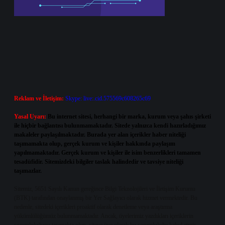
Reklam ve İletişim:
Skype: live:.cid.575569c608265c69
Yasal Uyarı:
Bu internet sitesi, herhangi bir marka, kurum veya şahıs şirketi
ile hiçbir bağlantısı bulunmamaktadır. Sitede yalnızca kendi hazırladığımız
makaleler paylaşılmaktadır. Burada yer alan içerikler haber niteliği
taşımamakta olup, gerçek kurum ve kişiler hakkında paylaşım
yapılmamaktadır. Gerçek kurum ve kişiler ile isim benzerlikleri tamamen
tesadüfidir. Sitemizdeki bilgiler taslak halindedir ve tavsiye niteliği
taşımazlar.
Sitemiz, 5651 Sayılı Kanun gereğince Bilgi Teknolojileri ve İletişim Kurumu
(BTK) tarafından onaylanmış bir Yer Sağlayıcı olarak hizmet vermektedir. Bu
nedenle, sitedeki içerikleri proaktif olarak denetleme veya araştırma
yükümlülüğümüz bulunmamaktadır. Ancak, üyelerimiz yazdıkları içeriklerin