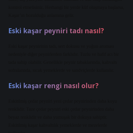
kontrol etmelisiniz. Herhangi bir yerde küf oluşmaya başlarsa,
Kaşar’ın bozulduğu anlamına gelir.
Eski kaşar peyniri tadı nasıl?
Eski kaşar peynirinin tadı, sert dokusu ve yoğun aroması
nedeniyle diğer peynirlerden farklıdır. Tuzlu ve hafif acı bir
tada sahip olabilir. Genellikle peynir tabaklarında, kahvaltı
sofralarında, sıcak yemeklerde ve sandviçlerde kullanılır.
Eski kaşar rengi nasıl olur?
Eskitilmiş çedar peyniri yeni çedar peynirinden daha koyu
renklidir. Taze çedar peyniri eski çedar peynirinden daha
beyaz renklidir ve daha yumuşak bir dokuya sahiptir.
Eskitilmiş kaşar kahvaltılık yemeklerde ve mezelerde