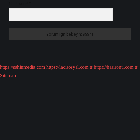
10 - 4 kaçtır?
*
https://sahinmedia.com
https://incisosyal.com.tr
https://hasironu.com.tr
Sitemap
Sidebar