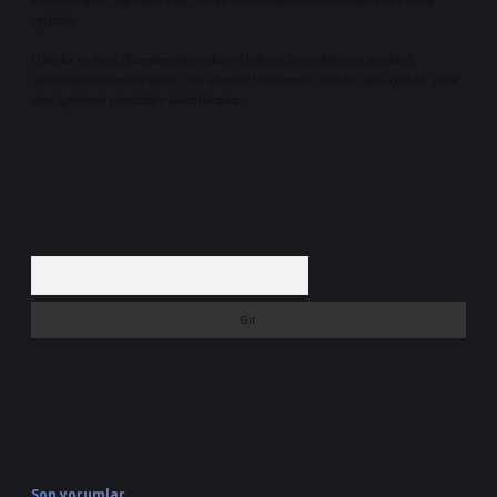
sorumluluğunu taşımakta olup, siteye üye olarak bu sorumluluğu kabul etmiş
sayılırlar.
Hukuka ve yasal düzenlemelere aykırı olduğunu düşündüğünüz içerikleri,
backlinkpanelicomtr@gmail.com
adresine bildirmeniz halinde, ilgili içerikler yasal
süre içerisinde sitemizden kaldırılacaktır.
Arama
Son yorumlar