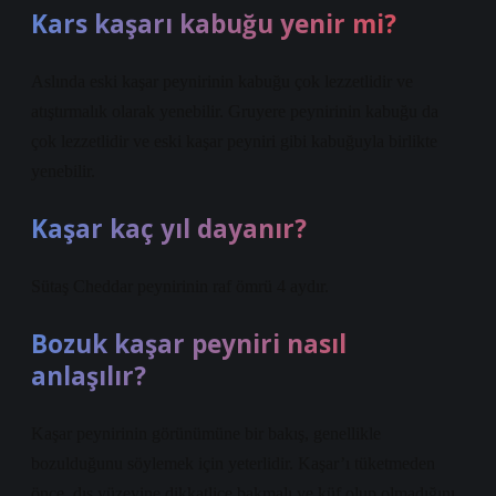
Kars kaşarı kabuğu yenir mi?
Aslında eski kaşar peynirinin kabuğu çok lezzetlidir ve
atıştırmalık olarak yenebilir. Gruyere peynirinin kabuğu da
çok lezzetlidir ve eski kaşar peyniri gibi kabuğuyla birlikte
yenebilir.
Kaşar kaç yıl dayanır?
Sütaş Cheddar peynirinin raf ömrü 4 aydır.
Bozuk kaşar peyniri nasıl
anlaşılır?
Kaşar peynirinin görünümüne bir bakış, genellikle
bozulduğunu söylemek için yeterlidir. Kaşar’ı tüketmeden
önce, dış yüzeyine dikkatlice bakmalı ve küf olup olmadığını