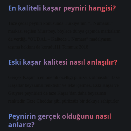
En kaliteli kaşar peyniri hangisi?
Taze çedar peyniri konusunda Türkiye’nin “1 Numaralı”
markası seçilen Muratbey, böylece dünya çapında markaların
da verdiği “QUDAL – Kalitede 1 Numara” madalyasını
taşıma hakkını da korudu!11 Temmuz 2018
Eski kaşar kalitesi nasıl anlaşılır?
Gerçek Kaşar’ın en önemli özelliği pürüzsüz olmasıdır. Taze
Kaşarlar beyazımsı renktedir ve leke içermez. Eski Kaşar ve
Gruyere peynirleri de taze Kaşar’dan daha beyazımsı
renktedir. Taze Cheddar gibi pürüzsüz bir dokuya sahiptirler.
Peynirin gerçek olduğunu nasıl
anlarız?