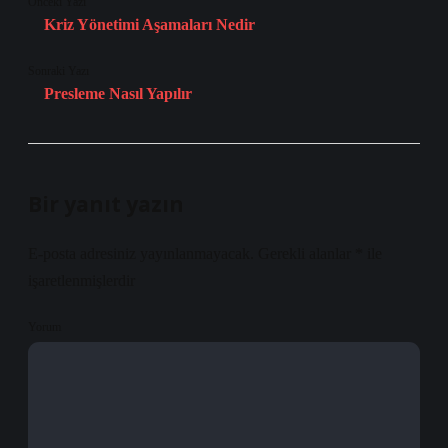
Önceki Yazı
Kriz Yönetimi Aşamaları Nedir
Sonraki Yazı
Presleme Nasıl Yapılır
Bir yanıt yazın
E-posta adresiniz yayınlanmayacak.
Gerekli alanlar
*
ile
işaretlenmişlerdir
Yorum