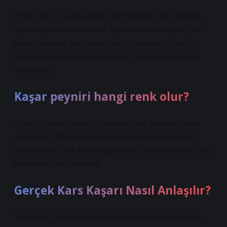
Peynir çok sert, kuru, gevrek, hafif ufalanan, çok yumuşak
veya süngerimsi olmamalıdır. Peynirde küf, amonyak, yem
kokusu ve maya gibi kokular fark edilmemelidir. İdeal bir
peynirin tadı ekşi, keskin, keskin, acı, metalik veya mayalı
olmamalıdır.
Kaşar peyniri hangi renk olur?
Gerçek cheddar sarımsı bir renge sahiptir. Tamamen beyaz
olmamalıdır. Bu rengi kimyasal olarak verme girişiminde
bulunulduysa, renk kahverengimsi veya koyu sarı olabilir. Bu
peynirlerden kaçınılmalıdır.
Gerçek Kars Kaşarı Nasıl Anlaşılır?
Taze Kars Cheddar kalıptan çıktığında beyazımsı bir renge