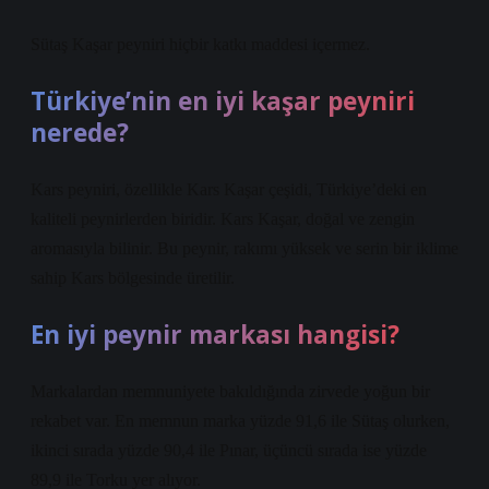
Sütaş Kaşar peyniri hiçbir katkı maddesi içermez.
Türkiye’nin en iyi kaşar peyniri
nerede?
Kars peyniri, özellikle Kars Kaşar çeşidi, Türkiye’deki en
kaliteli peynirlerden biridir. Kars Kaşar, doğal ve zengin
aromasıyla bilinir. Bu peynir, rakımı yüksek ve serin bir iklime
sahip Kars bölgesinde üretilir.
En iyi peynir markası hangisi?
Markalardan memnuniyete bakıldığında zirvede yoğun bir
rekabet var. En memnun marka yüzde 91,6 ile Sütaş olurken,
ikinci sırada yüzde 90,4 ile Pınar, üçüncü sırada ise yüzde
89,9 ile Torku yer alıyor.