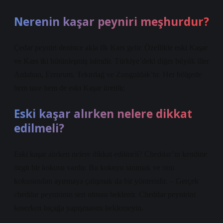
Nerenin kaşar peyniri meşhurdur?
Çedar peyniri denince akla ilk Kars gelir. Özellikle eski Kaşar
ve Kars iki bütünleşmiş isimdir. Türkiye’deki diğer büyük iller
Ardahan, Erzurum, Tekirdağ ve Zonguldak’tır. Her bölgede
hem taze hem de eski Kaşar üretilir.
Eski kaşar alırken nelere dikkat
edilmeli?
Eski kaşar alırken nelere dikkat edilmeli? Cheddar’ın kendine
özgü bir kokusu vardır. Bu kokuyu tanımak ve onu
kokusundan ayırmaya çalışmak da bir yöntemdir. – Gerçek
cheddar peynirinin sert olması beklenir. Cheddar peynirini
keserken bıçağa yapışmasını beklemeyin.