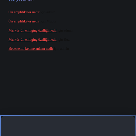
Ön amplifikatör nedir
için
admin
Ön amplifikatör nedir
için
Müdür
Merkür’ün en ilginç özelliği nedir
için
admin
Merkür’ün en ilginç özelliği nedir
için
Buz
Bedestenin kelime anlamı nedir
için
admin
grandoperabet
tulipbetgiris.org