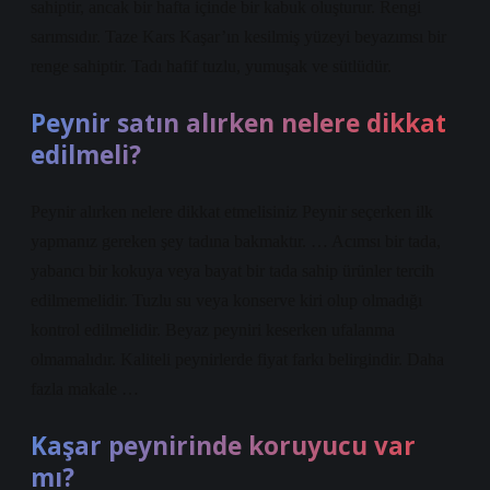
sahiptir, ancak bir hafta içinde bir kabuk oluşturur. Rengi
sarımsıdır. Taze Kars Kaşar’ın kesilmiş yüzeyi beyazımsı bir
renge sahiptir. Tadı hafif tuzlu, yumuşak ve sütlüdür.
Peynir satın alırken nelere dikkat
edilmeli?
Peynir alırken nelere dikkat etmelisiniz Peynir seçerken ilk
yapmanız gereken şey tadına bakmaktır. … Acımsı bir tada,
yabancı bir kokuya veya bayat bir tada sahip ürünler tercih
edilmemelidir. Tuzlu su veya konserve kiri olup olmadığı
kontrol edilmelidir. Beyaz peyniri keserken ufalanma
olmamalıdır. Kaliteli peynirlerde fiyat farkı belirgindir. Daha
fazla makale …
Kaşar peynirinde koruyucu var
mı?