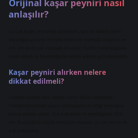
Orijinal kaşar peyniri nasıl
anlaşılır?
Gerçek Kaşar peynirinin elastikiyeti, taze ve kaliteli sütten
yapıldığını gösterir. Peynirin belirli bir esnekliği olmalıdır; ne
çok sert ne de çok yumuşak olmalıdır. Hafifçe bastırıldığında
esnek olmalı ve bırakıldığında orijinal şekline geri dönmelidir.
Kaşar peyniri alırken nelere
dikkat edilmeli?
Cheddar peyniri satın alırken nelere dikkat etmelisiniz?
Cheddar peynirinin yüzeyi pürüzsüzdür ve rengi tereyağına
benzer şekilde sarıdır. Hoş kokuludur ve yenildiğinde dilde
erir. Kesildiğinde küçük kıymıklar oluşmaz, ne çok sert ne de
çok yumuşaktır.