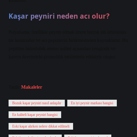
kullanılır.
Kaşar peyniri neden acı olur?
Bayatlama, özellikle peynir olmak üzere birçok süt ürününün
bir kusurudur ve acı peptitlerin birikmesinden kaynaklanır. Bu
peptitler hidrofobik amino asitler açısından zengindir ve
kazein üzerindeki proteolitik enzimlerin etkisiyle oluşur.
Tarih:
Makaleler
Bozuk kaşar peyniri nasıl anlaşılır
En iyi peynir markası hangisi
En kaliteli kaşar peyniri hangisi
Eski kaşar alırken nelere dikkat edilmeli