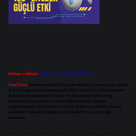
Reklam ve İletişim:
Skype: live:.cid.575569c608265c69
Yasal Uyarı:
Bu internet sitesi, herhangi bir marka, kurum veya şahıs şirketi
ile hiçbir bağlantısı bulunmamaktadır. Sitede yalnızca kendi hazırladığımız
makaleler paylaşılmaktadır. Burada yer alan içerikler haber niteliği
taşımamakta olup, gerçek kurum ve kişiler hakkında paylaşım
yapılmamaktadır. Gerçek kurum ve kişiler ile isim benzerlikleri tamamen
tesadüfidir. Sitemizdeki bilgiler taslak halindedir ve tavsiye niteliği
taşımazlar.
Sitemiz, 5651 Sayılı Kanun gereğince Bilgi Teknolojileri ve İletişim Kurumu
(BTK) tarafından onaylanmış bir Yer Sağlayıcı olarak hizmet vermektedir. Bu