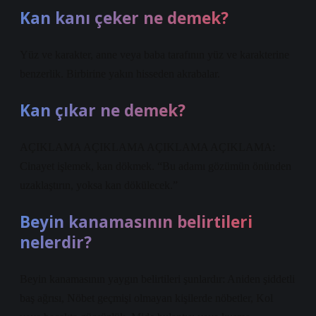
Kan kanı çeker ne demek?
Yüz ve karakter, anne veya baba tarafının yüz ve karakterine
benzerlik. Birbirine yakın hisseden akrabalar.
Kan çıkar ne demek?
AÇIKLAMA AÇIKLAMA AÇIKLAMA AÇIKLAMA:
Cinayet işlemek, kan dökmek. “Bu adamı gözümün önünden
uzaklaştırın, yoksa kan dökülecek.”
Beyin kanamasının belirtileri
nelerdir?
Beyin kanamasının yaygın belirtileri şunlardır: Aniden şiddetli
baş ağrısı, Nöbet geçmişi olmayan kişilerde nöbetler, Kol