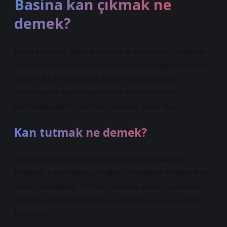
Basina kan çıkmak ne
demek?
Beyin kanaması, beyni besleyen kan damarlarının yırtılması
sonucu kanın dışarı sızması sonucu beyni çevreleyen dokuda
oluşan lokal bir kanamadır. Beyin kanamasında, kan
damarlarından dışarı sızar ve kanla beslenen beyin
hücrelerinin işlevini durdurup ölmesine neden olur.
Kan tutmak ne demek?
Tıbbi literatürde hemofobi olarak da adlandırılan kan
tutulması, kandan duyulan yoğun ve mantıksız korkuyu ifade
etmek için kullanılır. Fobiler, insanların günlük yaşamlarını
sürdürme yeteneklerini olumsuz etkileyen aşırı ve mantıksız
korkulardır.