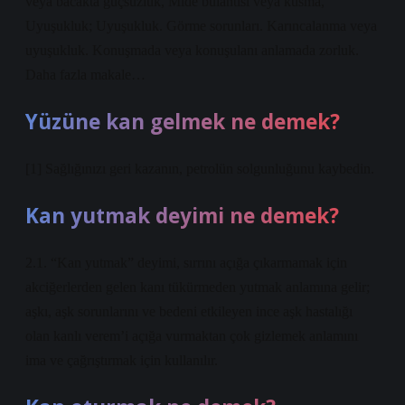
veya bacakta güçsüzlük, Mide bulantısı veya kusma,
Uyuşukluk; Uyuşukluk. Görme sorunları. Karıncalanma veya
uyuşukluk. Konuşmada veya konuşulanı anlamada zorluk.
Daha fazla makale…
Yüzüne kan gelmek ne demek?
[1] Sağlığınızı geri kazanın, petrolün solgunluğunu kaybedin.
Kan yutmak deyimi ne demek?
2.1. “Kan yutmak” deyimi, sırrını açığa çıkarmamak için
akciğerlerden gelen kanı tükürmeden yutmak anlamına gelir;
aşkı, aşk sorunlarını ve bedeni etkileyen ince aşk hastalığı
olan kanlı verem’i açığa vurmaktan çok gizlemek anlamını
ima ve çağrıştırmak için kullanılır.