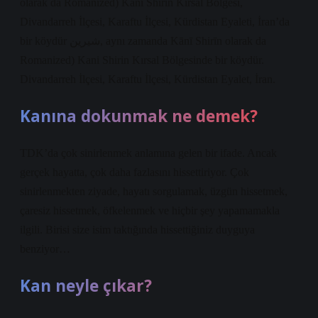
olarak da Romanized) Kani Shirin Kırsal Bölgesi,
Divandarreh İlçesi, Karaftu İlçesi, Kürdistan Eyaleti, İran’da
bir köydür شيرين, aynı zamanda Kānī Shirīn olarak da
Romanized) Kani Shirin Kırsal Bölgesinde bir köydür.
Divandarreh İlçesi, Karaftu İlçesi, Kürdistan Eyalet, İran.
Kanına dokunmak ne demek?
TDK’da çok sinirlenmek anlamına gelen bir ifade. Ancak
gerçek hayatta, çok daha fazlasını hissettiriyor. Çok
sinirlenmekten ziyade, hayatı sorgulamak, üzgün hissetmek,
çaresiz hissetmek, öfkelenmek ve hiçbir şey yapamamakla
ilgili. Birisi size isim taktığında hissettiğiniz duyguya
benziyor…
Kan neyle çıkar?