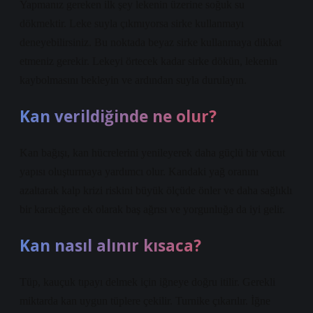
Yapmanız gereken ilk şey lekenin üzerine soğuk su
dökmektir. Leke suyla çıkmıyorsa sirke kullanmayı
deneyebilirsiniz. Bu noktada beyaz sirke kullanmaya dikkat
etmeniz gerekir. Lekeyi örtecek kadar sirke dökün, lekenin
kaybolmasını bekleyin ve ardından suyla durulayın.
Kan verildiğinde ne olur?
Kan bağışı, kan hücrelerini yenileyerek daha güçlü bir vücut
yapısı oluşturmaya yardımcı olur. Kandaki yağ oranını
azaltarak kalp krizi riskini büyük ölçüde önler ve daha sağlıklı
bir karaciğere ek olarak baş ağrısı ve yorgunluğa da iyi gelir.
Kan nasıl alınır kısaca?
Tüp, kauçuk tıpayı delmek için iğneye doğru itilir. Gerekli
miktarda kan uygun tüplere çekilir. Turnike çıkarılır. İğne