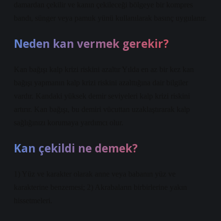
damardan çekilir ve kanın çekileceği bölgeye bir kompres
bandı, sünger veya pamuk yünü kullanılarak basınç uygulanır.
Neden kan vermek gerekir?
Kan bağışı kalp krizi riskini azaltır Yılda en az bir kez kan
bağışı yapmanın kalp krizi riskini azalttığına dair bilgiler
vardır. Kandaki yüksek demir seviyeleri kalp krizi riskini
artırır. Kan bağışı, bu demiri vücuttan uzaklaştırarak kalp
sağlığınızı korumaya yardımcı olur.
Kan çekildi ne demek?
1) Yüz ve karakter olarak anne veya babanın yüz ve
karakterine benzemesi; 2) Akrabaların birbirlerine yakın
hissetmeleri.