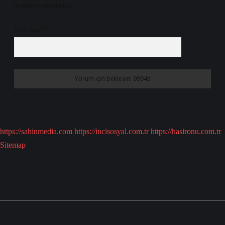
bu tarayıcıya kaydedilsin.
6 + 2 kaçtır?
*
https://sahinmedia.com
https://incisosyal.com.tr
https://hasironu.com.tr
Sitemap