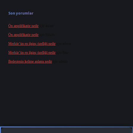
Son yorumlar
Ön amplifikatör nedir
için
admin
Ön amplifikatör nedir
için
Müdür
Merkür’ün en ilginç özelliği nedir
için
admin
Merkür’ün en ilginç özelliği nedir
için
Buz
Bedestenin kelime anlamı nedir
için
admin
rg