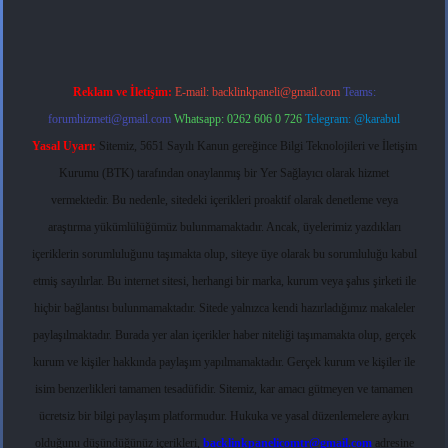
Reklam ve İletişim:
E-mail:
backlinkpaneli@gmail.com
Teams:
forumhizmeti@gmail.com
Whatsapp: 0262 606 0 726
Telegram: @karabul
Yasal Uyarı:
Sitemiz, 5651 Sayılı Kanun gereğince Bilgi Teknolojileri ve İletişim
Kurumu (BTK) tarafından onaylanmış bir Yer Sağlayıcı olarak hizmet
vermektedir. Bu nedenle, sitedeki içerikleri proaktif olarak denetleme veya
araştırma yükümlülüğümüz bulunmamaktadır. Ancak, üyelerimiz yazdıkları
içeriklerin sorumluluğunu taşımakta olup, siteye üye olarak bu sorumluluğu kabul
etmiş sayılırlar. Bu internet sitesi, herhangi bir marka, kurum veya şahıs şirketi ile
hiçbir bağlantısı bulunmamaktadır. Sitede yalnızca kendi hazırladığımız makaleler
paylaşılmaktadır. Burada yer alan içerikler haber niteliği taşımamakta olup, gerçek
kurum ve kişiler hakkında paylaşım yapılmamaktadır. Gerçek kurum ve kişiler ile
isim benzerlikleri tamamen tesadüfidir. Sitemiz, kar amacı gütmeyen ve tamamen
ücretsiz bir bilgi paylaşım platformudur. Hukuka ve yasal düzenlemelere aykırı
olduğunu düşündüğünüz içerikleri,
backlinkpanelicomtr@gmail.com
adresine