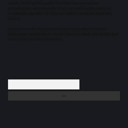
nedenle, sitedeki içerikleri proaktif olarak denetleme veya araştırma
yükümlülüğümüz bulunmamaktadır. Ancak, üyelerimiz yazdıkları içeriklerin
sorumluluğunu taşımakta olup, siteye üye olarak bu sorumluluğu kabul etmiş
sayılırlar.
Hukuka ve yasal düzenlemelere aykırı olduğunu düşündüğünüz içerikleri,
backlinkpanelicomtr@gmail.com
adresine bildirmeniz halinde, ilgili içerikler yasal
süre içerisinde sitemizden kaldırılacaktır.
Arama