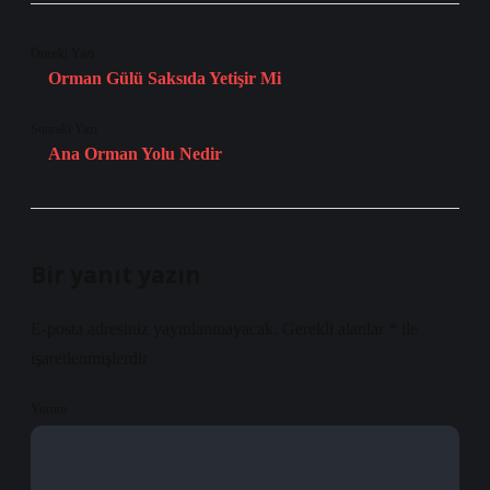
Önceki Yazı
Orman Gülü Saksıda Yetişir Mi
Sonraki Yazı
Ana Orman Yolu Nedir
Bir yanıt yazın
E-posta adresiniz yayınlanmayacak.
Gerekli alanlar
*
ile
işaretlenmişlerdir
Yorum