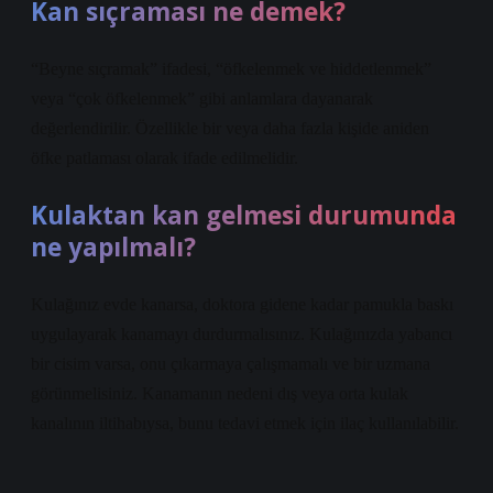
Kan sıçraması ne demek?
“Beyne sıçramak” ifadesi, “öfkelenmek ve hiddetlenmek”
veya “çok öfkelenmek” gibi anlamlara dayanarak
değerlendirilir. Özellikle bir veya daha fazla kişide aniden
öfke patlaması olarak ifade edilmelidir.
Kulaktan kan gelmesi durumunda
ne yapılmalı?
Kulağınız evde kanarsa, doktora gidene kadar pamukla baskı
uygulayarak kanamayı durdurmalısınız. Kulağınızda yabancı
bir cisim varsa, onu çıkarmaya çalışmamalı ve bir uzmana
görünmelisiniz. Kanamanın nedeni dış veya orta kulak
kanalının iltihabıysa, bunu tedavi etmek için ilaç kullanılabilir.