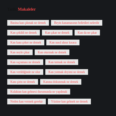
Tarih:
Makaleler
Basina kan çıkmak ne demek
Beyin kanamasının belirtileri nelerdir
Kan çekildi ne demek
Kan çıkar ne demek
Kan da ne çıkar
Kan kanı çeker ne demek
Kan nasıl alınır kısaca
Kan neyle çıkar
Kan oturmak ne demek
Kan sıçraması ne demek
Kan tutmak ne demek
Kan verildiğinde ne olur
Kan yutmak deyimi ne demek
Kanı şirin ne demek
Kanına dokunmak ne demek
Kulaktan kan gelmesi durumunda ne yapılmalı
Neden kan vermek gerekir
Yüzüne kan gelmek ne demek