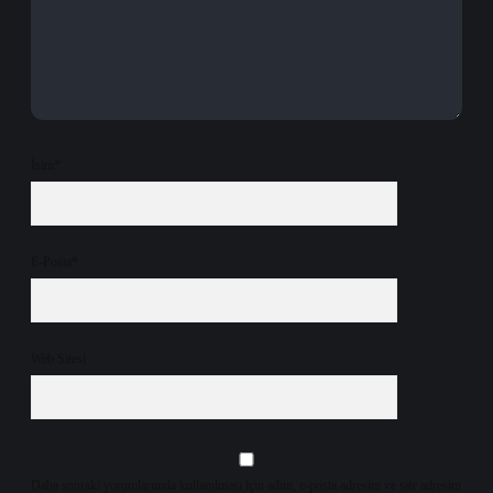
İsim*
E-Posta*
Web Sitesi
Daha sonraki yorumlarımda kullanılması için adım, e-posta adresim ve site adresim