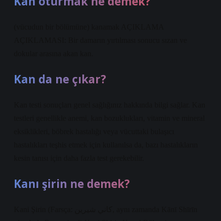
Kan oturmak ne demek?
(vücudun bir bölümüne) kanamak AÇIKLAMA
AÇIKLAMASI: Bir damarın yırtılması sonucu sızan ve
dokular arasına akan kan.
Kan da ne çıkar?
Kan testi sonuçları genel sağlığınız hakkında bilgi sağlar. Kan
testleri genellikle anemi, kan bozuklukları, vitamin ve mineral
eksiklikleri, böbrek hastalığı veya vücuttaki bulaşıcı
hastalıkları teşhis etmek için kullanılsa da, bazı hastalıkların
kesin tanısı için daha fazla test gerekebilir.
Kanı şirin ne demek?
Kani Şirin (Farsça: كاني شيرين, aynı zamanda Kānī Shīrīn