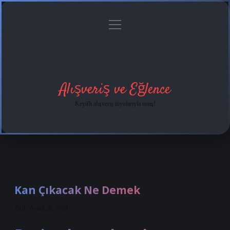
menüyü
Anasayfa
Gizlilik
Yasal
Hakkımızda
aç
Politikası
Uyarı
Alışveriş ve Eğlence
Keyifli alışveriş tüyolarıyla tanış!
Kan Çıkacak Ne Demek
Tarih: Aralık 28, 2024