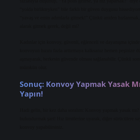
fazlasıyla düşünüp, “Ya polis gelirse, ya hız yaparsak?” diye
“yolda birlikteyken” bile farklı bir güven duygusu hissediyo
“yavaş ve emin adımlarla gitmek!” Çünkü aniden hızlanmak, ya
alarak gitmek gerek, değil mi?
Kadınlar için konvoy, güvenli, eğlenceli ve dayanışma içinde o
konvoyun hızını fazla arttırmaya kalksanız hemen peşinize dü
aşmayarak, herkesin güvende olması sağlanabilir. Çünkü sonu
mümkün olur.
Sonuç: Konvoy Yapmak Yasak Mı
Yapın!
Hadi gelin, bir kez daha soralım: Konvoy yapmak yasak mı? G
bulundurmak şart! Hız limitlerine uyarak, diğer sürücülere say
konvoy yapabilirsiniz.