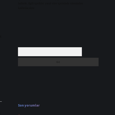
halinde, ilgili içerikler yasal süre içerisinde sitemizden
kaldırılacaktır.
k
Arama
Son yorumlar
ı