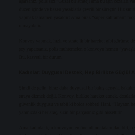
aşarsanız, polis sizi “Güzel bir strateji ama bu işin cezaları v
düzen içinde ve bazen yasaklarla çevrili bir süreçtir. Hız sını
yapmak tamamen yasaldır! Ama biraz “süper kahraman” modun
olmayabilir.
Konvoy yapmak, hızlı ve stratejik bir hareket gibi görünse de
şey yaparsanız, polis muhtemelen o konvoyu hemen “yavaşlat
Bu, kasvetli bir durum.
Kadınlar: Duygusal Destek, Hep Birlikte Güçlü! 
Şimdi de gelin, biraz daha duygusal bir bakış açısıyla bakalı
sıraya dizmek değil. Konvoy, birlikte hareket etmek, dostlarl
güvenlik duygusu ve tabii ki bolca sohbet! Hani, “Hayatın he
yanınızdaki her araç, sizin bir parçasınız gibi hissettirir.
Ama kadınlar için konvoyun en önemli noktalarından biri, o 