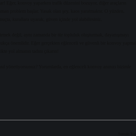
 Eğer, konvoy yaparken trafik düzenini bozuyor, diğer araçların
o zaman problem başlar. Yasak olan şey, kaos yaratmaktır. O yüzden,
uçta, kurallara uyarak, güven içinde yol alabilirsiniz.
tirmek değil, aynı zamanda bir tür topluluk oluşturmak, dayanışmayı
dukça önemlidir. Eğer gerçekten eğlenceli ve güvenli bir konvoy yapma
likte yol almanın tadını çıkarın!
asıl yönetiyorsunuz? Yorumlarda, en eğlenceli konvoy anınızı bizimle
Sonraki Yaz