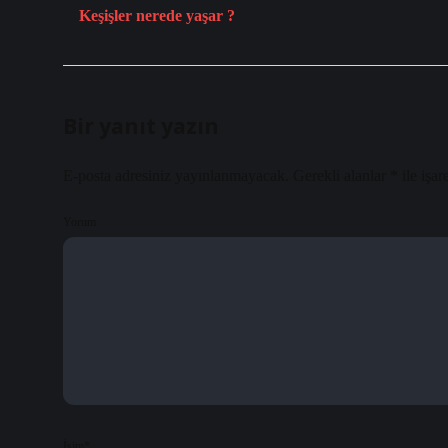
Keşişler nerede yaşar ?
Bir yanıt yazın
E-posta adresiniz yayınlanmayacak.
Gerekli alanlar
*
ile işar
Yorum
İsim*