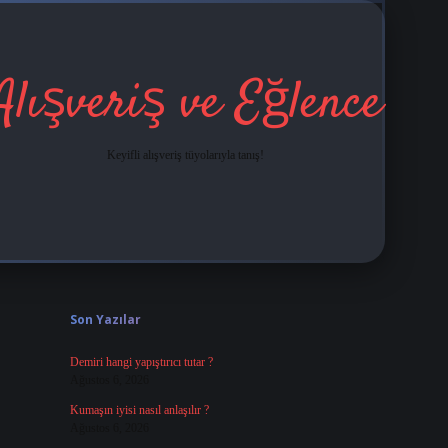
Alışveriş ve Eğlence
Keyifli alışveriş tüyolarıyla tanış!
Sidebar
grandoperabet
tulipbetgiris.or
Son Yazılar
Demiri hangi yapıştırıcı tutar ?
Ağustos 6, 2026
Kumaşın iyisi nasıl anlaşılır ?
Ağustos 6, 2026