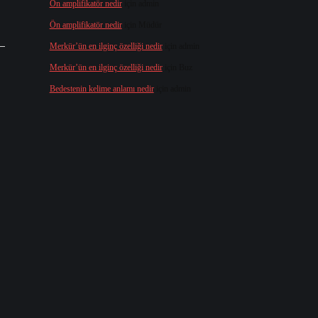
Ön amplifikatör nedir
için
admin
Ön amplifikatör nedir
için
Müdür
Merkür’ün en ilginç özelliği nedir
için
admin
Merkür’ün en ilginç özelliği nedir
için
Buz
Bedestenin kelime anlamı nedir
için
admin