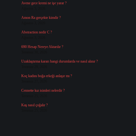
Avene gece kremi ne işe yarar ?
Ağustos 5, 2026
Amon Ra gerçekte kimdir ?
Ağustos 3, 2026
Abstraction nedir C ?
Ağustos 3, 2026
690 Hesap Nereye Aktarılır ?
Temmuz 30, 2026
Uzaklaştırma kararı hangi durumlarda ve nasıl alınır ?
Temmuz 29, 2026
Koç kadını boğa erkeği anlaşır mı ?
Temmuz 27, 2026
Cennette kız isimleri nelerdir ?
Temmuz 25, 2026
Kaş nasıl çoğalır ?
Temmuz 25, 2026