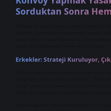
Konvoy Yapmak Yasak
Sorduktan Sonra Hem
Hadi gelin, bir an için aklınızda şu sahneyi canlandırın: 4-5 
aynı müzik. Hızla ilerlerken, başkasının görüş açısında “güç
yapmak yasak mı?” Şimdi diyeceksiniz ki, “Ya bu ne kadar sık
sorunun derinliklerine inelim. Hem de mizahi bir üslupla!
Erkekler: Strateji Kuruluyor, Ç
Erkekler, bir konuda harekete geçmeden önce her zaman plan
kalktığınızda, “Yolda ne kadar hızlı gitmeliyiz?”, “Araba ar
süreriz?” soruları hemen sıralanır. Erkekler için konvoy yapma
işlediği, her aracın görevini yerine getirdiği bir plan olmalıdır.
Tabii, buradaki mesele aslında sadece hız değil. Konvoy yapa