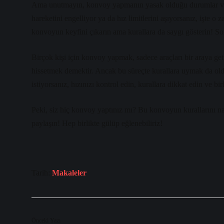
Ama unutmayın, konvoy yapmanın yasak olduğu durumlar var!
hareketini engelliyor ya da hız limitlerini aşıyorsanız, işte 
konvoyun keyfini çıkarın ama kurallara da saygı gösterin! Son
Birçok kişi için konvoy yapmak, sadece araçları bir araya ge
hissetmek demektir. Ancak bu süreçte kurallara uymak da ol
istiyorsanız, hızınızı kontrol edin, kurallara dikkat edin ve bir
Peki, siz hiç konvoy yaptınız mı? Bu konvoyun kurallarını n
paylaşın! Hep birlikte gülüp eğlenebiliriz!
Tarih:
Makaleler
Önceki Yazı