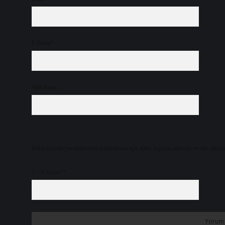
E-Posta*
Web Sitesi
Daha sonraki yorumlarımda kullanılması için adım, e-posta adresim ve site adresi
7 + 8 kaçtır?
*