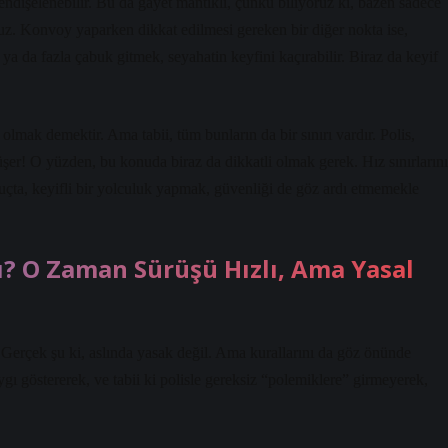
 endişelenebilir. Bu da gayet mantıklı, çünkü biliyoruz ki, bazen sadece
ruz. Konvoy yaparken dikkat edilmesi gereken bir diğer nokta ise,
 da fazla çabuk gitmek, seyahatin keyfini kaçırabilir. Biraz da keyif
lmak demektir. Ama tabii, tüm bunların da bir sınırı vardır. Polis,
şer! O yüzden, bu konuda biraz da dikkatli olmak gerek. Hız sınırlarını
çta, keyifli bir yolculuk yapmak, güvenliği de göz ardı etmemekle
? O Zaman Sürüşü Hızlı, Ama Yasal
erçek şu ki, aslında yasak değil. Ama kurallarını da göz önünde
gı göstererek, ve tabii ki polisle gereksiz “polemiklere” girmeyerek,