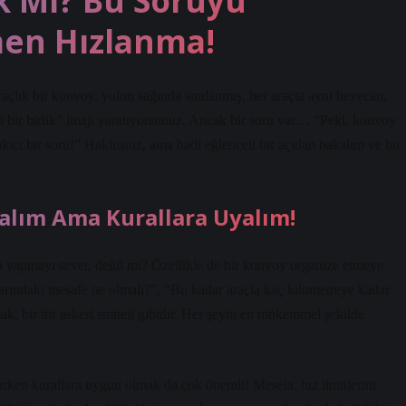
 Mı? Bu Soruyu
en Hızlanma!
araçlık bir konvoy, yolun sağında sıralanmış, her araçta aynı heyecan,
lü bir birlik” imajı yaratıyorsunuz. Ancak bir soru var… “Peki, konvoy
ıcı bir soru!” Haklısınız, ama hadi eğlenceli bir açıdan bakalım ve bu
ıkalım Ama Kurallara Uyalım!
 yapmayı sever, değil mi? Özellikle de bir konvoy organize etmeye
alarındaki mesafe ne olmalı?”, “Bu kadar araçla kaç kilometreye kadar
k, bir tür askeri strateji gibidir. Her şeyin en mükemmel şekilde
rken kurallara uygun olmak da çok önemli! Mesela, hız limitlerini