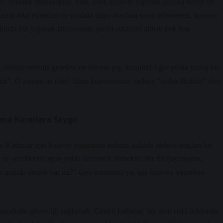
ar!” diyerek durdurabilir. Yani, evet, konvoy yapmak aslında belirli bir
rlarını ihlal etmeden ve yoldaki diğer araçlara saygı göstererek, konvoy
da hız yapmak istiyorsanız, polisi arkanıza almak pek hoş
, dikkat etmeniz gereken en önemli şey, kurallar! Eğer yolda yanlış bir
ır”. O zaman ne olur? Sizin konvoyunuz, sadece “araba dizilimi” olur.
Ama Kurallara Saygı!
m. Kadınlar için konvoy yapmanın anlamı, aslında sadece araçları bir
a ve sevdiklerle aynı yolda ilerlemek demektir. Bir tür dayanışma,
r anında destek var mı?” diye sorarsınız ya, işte konvoy yaparken
seyahatte güvenliği sağlamak. Çünkü kadınlar, her anın riski hakkında