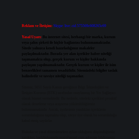
Reklam ve İletişim:
Skype: live:.cid.575569c608265c69
Yasal Uyarı:
Bu internet sitesi, herhangi bir marka, kurum
veya şahıs şirketi ile hiçbir bağlantısı bulunmamaktadır.
Sitede yalnızca kendi hazırladığımız makaleler
paylaşılmaktadır. Burada yer alan içerikler haber niteliği
taşımamakta olup, gerçek kurum ve kişiler hakkında
paylaşım yapılmamaktadır. Gerçek kurum ve kişiler ile isim
benzerlikleri tamamen tesadüfidir. Sitemizdeki bilgiler taslak
halindedir ve tavsiye niteliği taşımazlar.
Sitemiz, 5651 Sayılı Kanun gereğince Bilgi Teknolojileri ve
İletişim Kurumu (BTK) tarafından onaylanmış bir Yer Sağlayıcı
olarak hizmet vermektedir. Bu nedenle, sitedeki içerikleri proaktif
olarak denetleme veya araştırma yükümlülüğümüz
bulunmamaktadır. Ancak, üyelerimiz yazdıkları içeriklerin
sorumluluğunu taşımakta olup, siteye üye olarak bu sorumluluğu
kabul etmiş sayılırlar.
Hukuka ve yasal düzenlemelere aykırı olduğunu düşündüğünüz
içerikleri,
backlinkpanelicomtr@gmail.com
adresine bildirmeniz