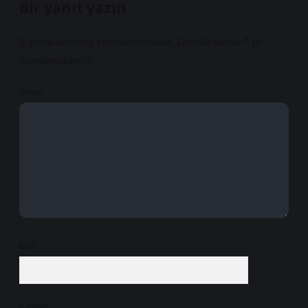
Bir yanıt yazın
E-posta adresiniz yayınlanmayacak.
Gerekli alanlar
*
ile
işaretlenmişlerdir
Yorum
İsim*
E-Posta*