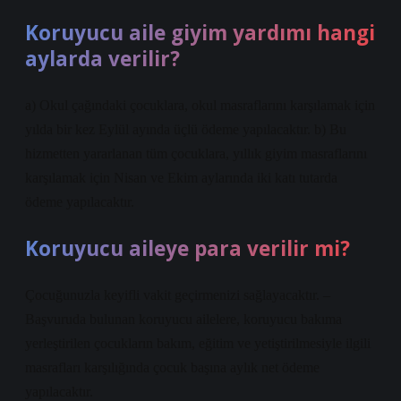
Koruyucu aile giyim yardımı hangi
aylarda verilir?
a) Okul çağındaki çocuklara, okul masraflarını karşılamak için
yılda bir kez Eylül ayında üçlü ödeme yapılacaktır. b) Bu
hizmetten yararlanan tüm çocuklara, yıllık giyim masraflarını
karşılamak için Nisan ve Ekim aylarında iki katı tutarda
ödeme yapılacaktır.
Koruyucu aileye para verilir mi?
Çocuğunuzla keyifli vakit geçirmenizi sağlayacaktır. –
Başvuruda bulunan koruyucu ailelere, koruyucu bakıma
yerleştirilen çocukların bakım, eğitim ve yetiştirilmesiyle ilgili
masrafları karşılığında çocuk başına aylık net ödeme
yapılacaktır.