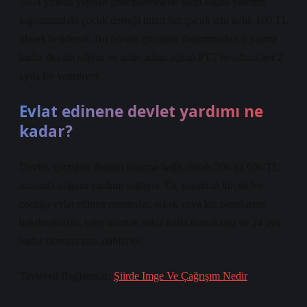
2024 yılında yapılan güncellemelerle şartlı sağlık yardımı
kapsamındaki çocuk desteği tutarı her çocuk için aylık 100 TL
olarak belirlendi. Bu ödeme çocuğun doğumundan 6 yaşına
kadar devam ediyor ve anne adına açılan PTT hesabına her 2
ayda bir yatırılıyor.
Evlat edinene devlet yardımı ne
kadar?
Devlet, çocuğun doğum sırasına bağlı olarak 300 ila 600 TL
arasında doğum yardımı sağlıyor. Üç yaşından küçük bir
çocuğu evlat edinen memurlar, erkek veya kız olmalarına
bakılmaksızın, talep üzerine sekiz hafta ücretli izin ve 24 aya
kadar ücretsiz izin alabilirler.
Tavsiyeli Bağlantılar:
Şiirde Imge Ve Çağrışım Nedir