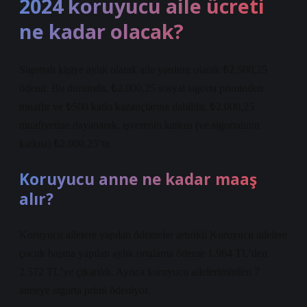
2024 koruyucu aile ücreti
ne kadar olacak?
Sigortalı kişiye aylık olarak aile yardımı olarak ₺2.500,25
ödenir. Bu durumda, ₺2.000,25 sosyal sigorta priminden
muaftır ve ₺500 katkı kazançlarına dahildir. ₺2.000,25
muafiyetine dayanarak, işverenin katkısı (ve sigortalının
katkısı) ₺2.000,25’tir.
Koruyucu anne ne kadar maaş
alır?
Koruyucu ailelere yapılan ödemeler artırıldı Koruyucu ailelere
çocuk başına yapılan aylık ortalama ödeme 1.964 TL’den
2.572 TL’ye çıkarıldı. Ayrıca koruyucu ailelerimizden 7
anneye sigorta primi ödeniyor.