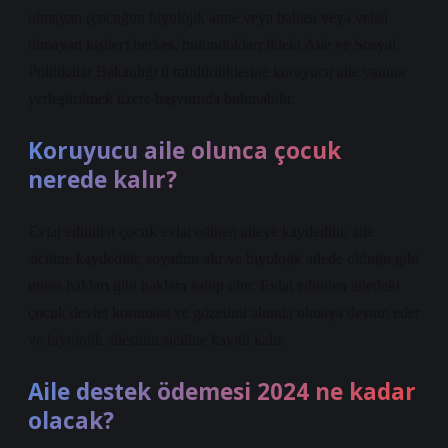
olmayan (çocuğun biyolojik anne veya babası veya velisi
olmayan kişiler) herkes, bulundukları ildeki Aile ve Sosyal
Politikalar Bakanlığı il müdürlüklerine koruyucu aile yanına
yerleştirilmek üzere başvuruda bulunabilir.
Koruyucu aile olunca çocuk
nerede kalır?
Evlat edinilen çocuk evlat edinen aileye kaydedilir, aile
siciline kaydedilir, soyadını alır ve biyolojik ailede olduğu gibi
miras hakları gibi haklara sahip olur. Evlat edinilen ailedeki
çocuk devlet koruması ve gözetimi altında olmaya devam eder
ve biyolojik ailesinin siciline kayıtlı kalır.
Aile destek ödemesi 2024 ne kadar
olacak?