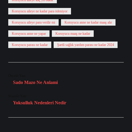
Koruyucu aileye kaç yıl bakar
Koruyucu aileye ne kadar para ödeniyor
Koruyucu aileye para verilir mi
Koruyucu anne ne kadar maaş alır
Koruyucu anne ne yapar
Koruyucu maaş ne kadar
Koruyucu parası ne kadar
Şartli sağlık yardım parası ne kadar 2024
Önceki Yazı
Sado Mazo Ne Anlami
Sonraki Yazı
Yoksulluk Nedenleri Nedir