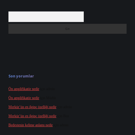
Arama
Son yorumlar
Ön amplifikatör nedir
için
admin
Ön amplifikatör nedir
için
Müdür
Merkür’ün en ilginç özelliği nedir
için
admin
Merkür’ün en ilginç özelliği nedir
için
Buz
Bedestenin kelime anlamı nedir
için
admin