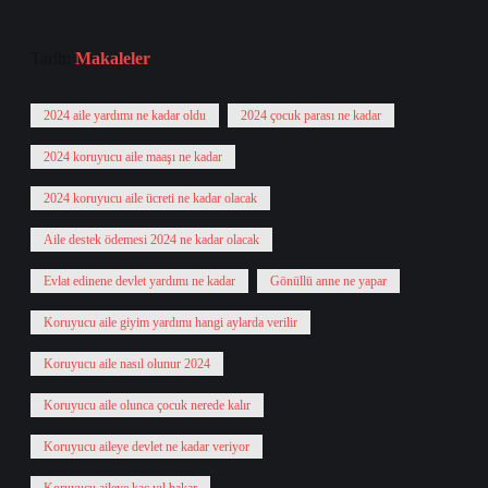
Tarih:
Makaleler
2024 aile yardımı ne kadar oldu
2024 çocuk parası ne kadar
2024 koruyucu aile maaşı ne kadar
2024 koruyucu aile ücreti ne kadar olacak
Aile destek ödemesi 2024 ne kadar olacak
Evlat edinene devlet yardımı ne kadar
Gönüllü anne ne yapar
Koruyucu aile giyim yardımı hangi aylarda verilir
Koruyucu aile nasıl olunur 2024
Koruyucu aile olunca çocuk nerede kalır
Koruyucu aileye devlet ne kadar veriyor