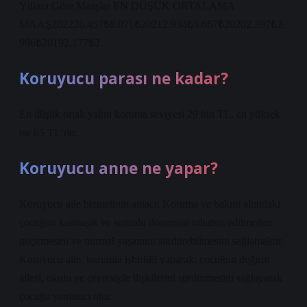
Yıllara Göre Maaşlar EN DÜŞÜK ORTALAMA
MAAŞ202226.457₺8.071₺20212.934₺3.667₺20202.397₺2.
996₺20192.177₺2.
Koruyucu parası ne kadar?
En düşük ortak yakın koruma seviyesi 29 bin TL, en yüksek
ise 65 TL’dir.
Koruyucu anne ne yapar?
Koruyucu aile hizmetinin amacı: Koruma ve bakım altındaki
çocuğun karmaşık ve sorunlu dönemini rahatsız edilmeden
geçirmesini ve normal yaşamını sürdürebilmesini sağlamaktır.
Koruyucu aile, kurumla işbirliği yaparak; çocuğun doğum
ailesi, okulu ve çevresiyle ilişkilerini sürdürmesini sağlayarak
çocuğa yardımcı olur.