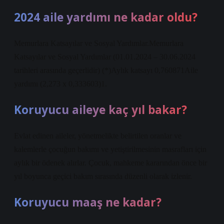
2024 aile yardımı ne kadar oldu?
Memurlara Katsayılar ve Sosyal Yardımlar.Memurlara
Katsayılar ve Sosyal Yardımlar (01.01.2024 – 30.06.2024
tarihleri ​​arasında geçerlidir) (*)Aylık katsayı 0,760871Aile
yardımı (2,273 x 0,333603)1.
Koruyucu aileye kaç yıl bakar?
Evlat edinen aileler, yönetmelikte belirtilen oranlar ve
kalemlerle çocuğun bakımı ve yetiştirilmesinin masrafları için
aylık bir ödenek alırlar. Çocuk, mahkeme kararından önce bir
yıl boyunca geçici bakım sırasında düzenli olarak izlenir.
Koruyucu maaş ne kadar?