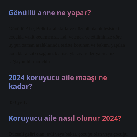
Gönüllü anne ne yapar?
Gönüllü Aile; Belirli aralıklarla ve düzenli olarak tesisteki
çocukla vakit geçirmenizi, ilgi, yetenek ve eğitiminize göre
uygun zaman aralıklarında tesiste korunan ve bakımı yapılan
çocuklara katkı sağlamak amacıyla ziyaretler yapmanızı
sağlayan bir modeldir.
2024 koruyucu aile maaşı ne
kadar?
850’ye 1.
Koruyucu aile nasıl olunur 2024?
Düzenli geliri olan, evli veya bekar, çocuğu olan veya çocuğu