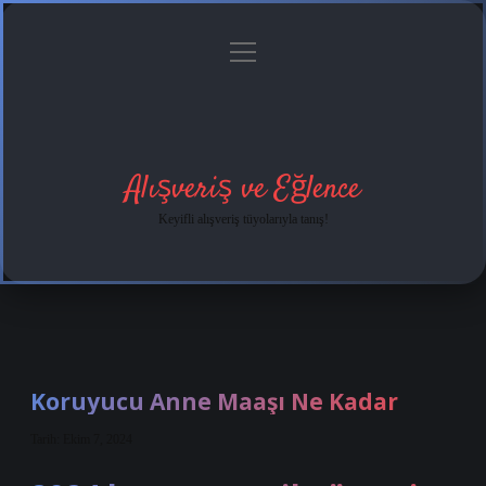
menüyü
Anasayfa
Gizlilik
Yasal
Hakkımızda
aç
Politikası
Uyarı
Alışveriş ve Eğlence
Keyifli alışveriş tüyolarıyla tanış!
Koruyucu Anne Maaşı Ne Kadar
Tarih: Ekim 7, 2024