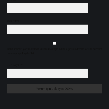
Web Sitesi
Daha sonraki yorumlarımda kullanılması için adım, e-posta adresim ve site adresim
bu tarayıcıya kaydedilsin.
9 - 5 kaçtır?
*