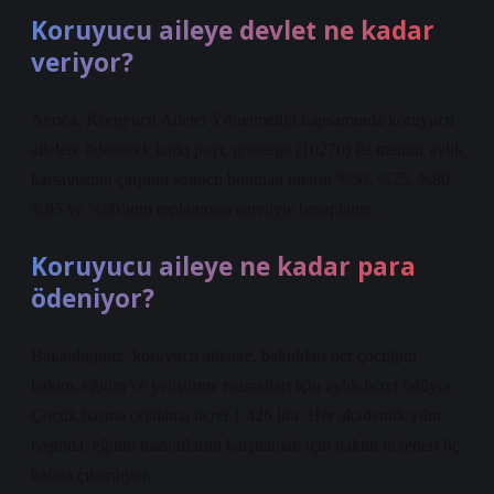
Koruyucu aileye devlet ne kadar
veriyor?
Ayrıca, Koruyucu Aileler Yönetmeliği kapsamında koruyucu
ailelere ödenecek katkı payı, gösterge (10270) ile memur aylık
katsayısının çarpımı sonucu bulunan tutarın %50, %75, %80,
%85 ve %90’ının toplanması suretiyle hesaplanır.
Koruyucu aileye ne kadar para
ödeniyor?
Bakanlığımız, koruyucu ailelere, baktıkları her çocuğun
bakım, eğitim ve yetiştirme masrafları için aylık ücret ödüyor.
Çocuk başına ortalama ücret 1.426 lira. Her akademik yılın
başında, eğitim masraflarını karşılamak için bakım ücretleri üç
katına çıkarılıyor.