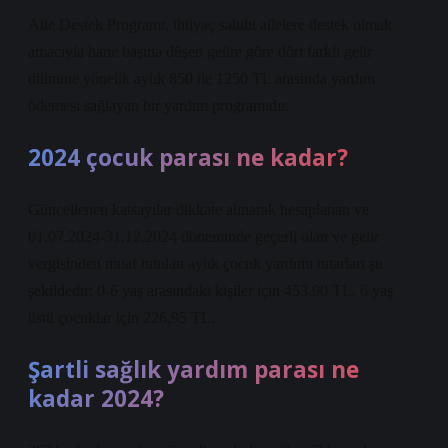
Aile Destek Programı, ihtiyaç sahibi ailelere destek olmak
amacıyla hane başına düşen gelire göre dört farklı gelir
dilimine yönelik aylık 850 ile 1250 TL arasında yardım
ödemesi sağlayan bir yardım programıdır.
2024 çocuk parası ne kadar?
Güncellenen katsayılar dikkate alınarak hesaplanan ve
01.07.2024-31.12.2024 döneminde geçerli olan ve gelir
vergisinden muaf tutulan aylık çocuk yardımı tutarları şu
şekildedir: 0-6 yaş arasındaki kişiler için 453,90 TL. 6 yaş
üstü çocuklar için 226,95 TL.
Şartli sağlık yardım parası ne
kadar 2024?