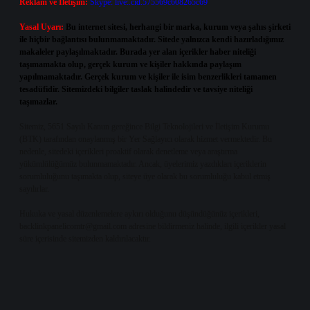
Reklam ve İletişim:
Skype: live:.cid.575569c608265c69
Yasal Uyarı:
Bu internet sitesi, herhangi bir marka, kurum veya şahıs şirketi
ile hiçbir bağlantısı bulunmamaktadır. Sitede yalnızca kendi hazırladığımız
makaleler paylaşılmaktadır. Burada yer alan içerikler haber niteliği
taşımamakta olup, gerçek kurum ve kişiler hakkında paylaşım
yapılmamaktadır. Gerçek kurum ve kişiler ile isim benzerlikleri tamamen
tesadüfidir. Sitemizdeki bilgiler taslak halindedir ve tavsiye niteliği
taşımazlar.
Sitemiz, 5651 Sayılı Kanun gereğince Bilgi Teknolojileri ve İletişim Kurumu
(BTK) tarafından onaylanmış bir Yer Sağlayıcı olarak hizmet vermektedir. Bu
nedenle, sitedeki içerikleri proaktif olarak denetleme veya araştırma
yükümlülüğümüz bulunmamaktadır. Ancak, üyelerimiz yazdıkları içeriklerin
sorumluluğunu taşımakta olup, siteye üye olarak bu sorumluluğu kabul etmiş
sayılırlar.
Hukuka ve yasal düzenlemelere aykırı olduğunu düşündüğünüz içerikleri,
backlinkpanelicomtr@gmail.com
adresine bildirmeniz halinde, ilgili içerikler yasal
süre içerisinde sitemizden kaldırılacaktır.