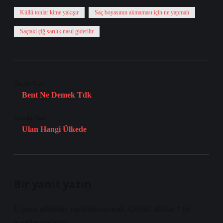
Küllü tonlar kime yakışır
Saç boyasının akmaması için ne yapmalı
Saçtaki çiğ sarılık nasıl giderilir
Önceki Yazı
Bent Ne Demek Tdk
Sonraki Yazı
Ulan Hangi Ülkede
Bir yanıt yazın
E-posta adresiniz yayınlanmayacak.
Gerekli alanlar
*
ile
işaretlenmişlerdir