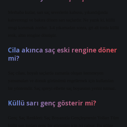
Merhaba kızlar, sarı saç severlerin kabusu, yıkandığında
kahverengi ve bakıra dönen sarı saçlardır. Ne yazık ki, küllü
rengi korumak zordur. 3-4 yıkamadan sonra, gri alt tonlu küllü
renk, altın rengine dönüşür.
Cila akınca saç eski rengine döner
mi?
Saç cilası, boyalı saçlarda zamanla oluşan istenmeyen
yansımaları ve donuk görünümü engellemek için kullanılan
bir yöntemdir. Saç spreyi elbette saç boyasının yerini tutmaz.
Küllü sarı genç gösterir mi?
Genç Saç Renkleri: Saç Boyanızla Gençleşmenin Yolları Tüm
küllü sarı tonları genç bir görünüm için iyi çalışır. Bu gölge