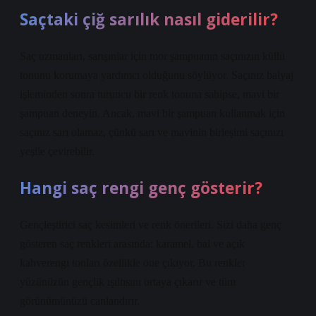
Saçtaki çiğ sarılık nasıl giderilir?
Saç uzmanları, sarışınlar için mor şampuanın saçınızın küllü
tonunu korumaya yardımcı olduğunu söylüyor. Saçınız balyaj
işleminden sonra turuncu bir renk tonuna sahipse, mavi bir
şampuan deneyin. Ancak, mavi bir şampuan kullanmak için
saçınız sarı olamaz, çünkü sarı ve mavinin birleşimi saçınızı
yeşile çevirebilir.
Hangi saç rengi genç gösterir?
Gençleştirici saç kesimleri ve renk önerileri. Sizi daha genç
gösteren saç renkleri arasında: karamel, bal ve açık
kahverengi tonları özellikle öne çıkıyor. Bu renkler
yüzünüzün gençlik ışıltısını ortaya çıkarır ve tüm
görünümünüzü canlandırır.