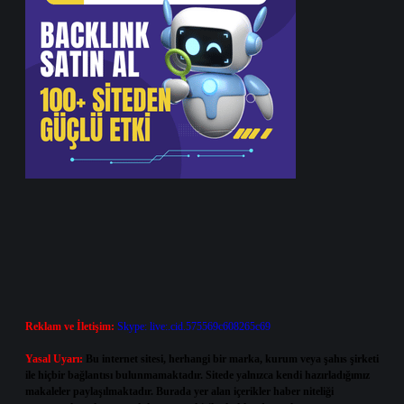
Reklam ve İletişim:
Skype: live:.cid.575569c608265c69
Yasal Uyarı:
Bu internet sitesi, herhangi bir marka, kurum veya şahıs şirketi
ile hiçbir bağlantısı bulunmamaktadır. Sitede yalnızca kendi hazırladığımız
makaleler paylaşılmaktadır. Burada yer alan içerikler haber niteliği