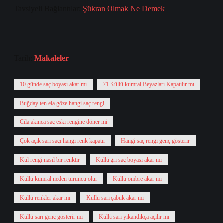
Tavsiyeli Bağlantılar:
Şükran Olmak Ne Demek
Tarih:
Makaleler
10 günde saç boyası akar mı
71 Küllü kumral Beyazları Kapatılır mı
Buğday ten ela göze hangi saç rengi
Cila akınca saç eski rengine döner mi
Çok açık sarı saçı hangi renk kapatır
Hangi saç rengi genç gösterir
Kül rengi nasıl bir renktir
Küllü gri saç boyası akar mı
Küllü kumral neden turuncu olur
Küllü ombre akar mı
Küllü renkler akar mı
Küllü sarı çabuk akar mı
Küllü sarı genç gösterir mi
Küllü sarı yıkandıkça açılır mı