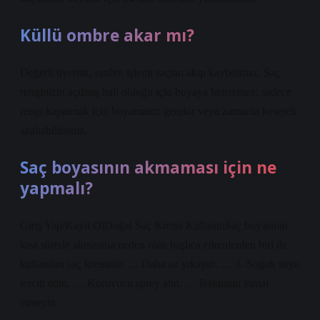
Küllü ombre akar mı?
Değerli üyemiz, ombre işlemi saçtan akıp kaybolmaz. Saç
renginizin açılmış hali olduğu için boyaya benzemez; sadece
rengi kapatmak için boyamanız gerekir veya zamanla keserek
azaltabilirsiniz.
Saç boyasının akmaması için ne
yapmalı?
Giriş Yap/Kayıt OlDoğal Saç Kremi KullanınSaç boyasının
kısa sürede akmasına neden olan başlıca etkenlerden biri de
kullanılan saç kremidir. … Daha az yıkayın. … 3. Soğuk suyu
tercih edin. … Koruyucu sprey alın. … Bakımını ihmal
etmeyin.