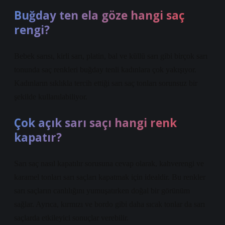
Buğday ten ela göze hangi saç
rengi?
Bebek sarısı, kirli sarı, platin, bal ve küllü sarı gibi birçok sarı
tonunda saç renkleri buğday tenli kadınlara çok yakışıyor.
Kadınların sıklıkla tercih ettiği sarı saç tonları sorunsuz bir
şekilde kullanılabiliyor.
Çok açık sarı saçı hangi renk
kapatır?
Sarı saç nasıl kapatılır sorusuna cevap olarak, kahverengi ve
karamel tonları sarı saçları kapatmak için idealdir. Bu renkler
sarı saçların canlılığını yumuşatırken doğal bir görünüm
sağlar. Ayrıca, kırmızı ve bordo gibi daha sıcak tonlar da sarı
saçlarda etkileyici sonuçlar verebilir.