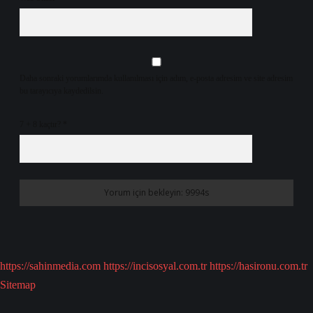
Daha sonraki yorumlarımda kullanılması için adım, e-posta adresim ve site adresim
bu tarayıcıya kaydedilsin.
7 + 8 kaçtır?
*
https://sahinmedia.com
https://incisosyal.com.tr
https://hasironu.com.tr
Sitemap