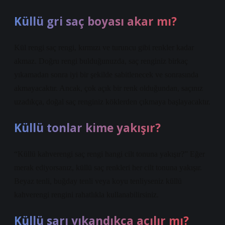
Küllü gri saç boyası akar mı?
Kül rengi saç rengi, kırmızı ve turuncu gibi renkler kadar
akmaz. Doğru rengi bulduğunuzda, saç renginiz birkaç
yıkamadan sonra iyi bir şekilde sabitlenecek ve sonrasında
akmayacaktır. Ancak, çok açık bir renk olduğundan, saçınız
uzadıkça, doğal saç renginiz köklerden çıkmaya başlayacaktır.
Küllü tonlar kime yakışır?
“Küllü kahverengi saç rengi hangi cilt tonuna yakışır?” Eğer
merak ediyorsanız, küllü saç renkleri her cilt tonuna yakışır.
Beyaz tenli, buğday tenli veya koyu tenliyseniz küllü
kahverengi rengini rahatlıkla kullanabilirsiniz.
Küllü sarı yıkandıkça açılır mı?