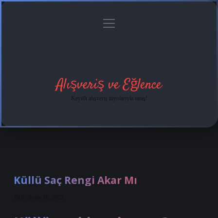
menüyü
Anasayfa
Gizlilik
Yasal
Hakkımızda
aç
Politikası
Uyarı
Alışveriş ve Eğlence
Keyifli alışveriş tüyolarıyla tanış!
Küllü Saç Rengi Akar Mı
Tarih: Şubat 16, 2025