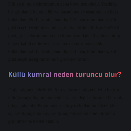
Kül grisi, gri spektrumunun daha koyu ucundadır. Yeşilimsi
bir gri olarak kabul edilir ve pazarlama ve tasarımda sıklıkla
kullanılan nötr bir renk tabanıdır. 1 Bir saç tonu olarak, kül
grisi seçebileceğiniz en nötr grilerden biridir.30 Kas 2023Kül
grisi, gri spektrumunun daha koyu ucundadır. Yeşilimsi bir gri
olarak kabul edilir ve pazarlama ve tasarımda sıklıkla
kullanılan nötr bir renk tabanıdır. 1 Bir saç tonu olarak, kül
grisi seçebileceğiniz en nötr grilerden biridir.
Küllü kumral neden turuncu olur?
Doğal pigment eksikliği: Sarı ve kırmızı pigmentlerin baskın
olduğu saçlarda, bu pigmentler yeterli değilse turuncu bir renk
ortaya çıkabilir. Koyu renk saç boyası kullanımı: Özellikle
açık renk saçlarda koyu renk saç boyası kullanımı turuncu
görünmesine neden olabilir.