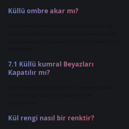
Küllü ombre akar mı?
Değerli üyemiz, ombre işlemi saçtan akıp kaybolmaz. Saç
renginizin açılmış hali olduğu için boyaya benzemez; sadece
rengi kapatmak için boyamanız gerekir veya zamanla keserek
azaltabilirsiniz.
7.1 Küllü kumral Beyazları
Kapatılır mı?
Eğer yumurta beyazlarınız yoğun ise 7 numarayı çeyreklik
parçalara bölüp yumurta beyazlarınızın üzerini
kaplayabilirsiniz.
Kül rengi nasıl bir renktir?