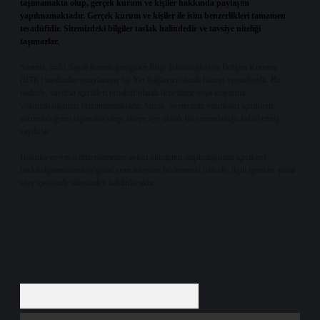
taşımamakta olup, gerçek kurum ve kişiler hakkında paylaşım
yapılmamaktadır. Gerçek kurum ve kişiler ile isim benzerlikleri tamamen
tesadüfidir. Sitemizdeki bilgiler taslak halindedir ve tavsiye niteliği
taşımazlar.
Sitemiz, 5651 Sayılı Kanun gereğince Bilgi Teknolojileri ve İletişim Kurumu
(BTK) tarafından onaylanmış bir Yer Sağlayıcı olarak hizmet vermektedir. Bu
nedenle, sitedeki içerikleri proaktif olarak denetleme veya araştırma
yükümlülüğümüz bulunmamaktadır. Ancak, üyelerimiz yazdıkları içeriklerin
sorumluluğunu taşımakta olup, siteye üye olarak bu sorumluluğu kabul etmiş
sayılırlar.
Hukuka ve yasal düzenlemelere aykırı olduğunu düşündüğünüz içerikleri,
backlinkpanelicomtr@gmail.com
adresine bildirmeniz halinde, ilgili içerikler yasal
süre içerisinde sitemizden kaldırılacaktır.
Arama