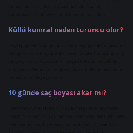
kırmızı lekeleri eşitleyecek, yüzünüzdeki çizgileri
yumuşatacak ve ilk beyazlarınızla uyumlu olacaktır.
Küllü kumral neden turuncu olur?
Doğal pigment eksikliği: Sarı ve kırmızı pigmentlerin baskın
olduğu saçlarda, bu pigmentler yeterli değilse turuncu bir renk
ortaya çıkabilir. Koyu renk saç boyası kullanımı: Özellikle
açık renk saçlarda, koyu renk saç boyası kullanımı nedeniyle
turuncu renk ortaya çıkabilir.
10 günde saç boyası akar mı?
Kısmen evet, farklı boyalar için yıkama gerektirmeyen süre
değişir. Yarı kalıcı (8-12 yıkamaya kadar) veya daha uzun süre
kalıcı yarı kalıcı (28 yıkamaya kadar) boyalar için saç 12 ila
24; Kalıcı boyalar için 24 saat önceden yıkanmalıdır.