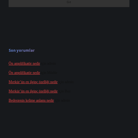
Son yorumlar
Ön amplifikatör nedir
için
admin
Ön amplifikatör nedir
için
Müdür
Merkür’ün en ilginç özelliği nedir
için
admin
Merkür’ün en ilginç özelliği nedir
için
Buz
Bedestenin kelime anlamı nedir
için
admin