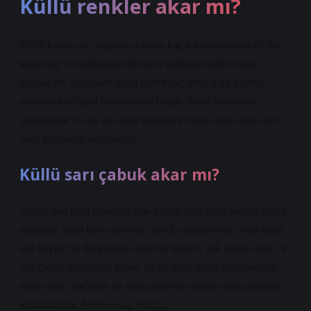
Küllü renkler akar mı?
Küllü kahve saç renginin solması kaç yıkama gerektirir? Saç
kalitesine ve kullanılan ürünlerin kalitesine bağlı olarak
değişse de, genellikle küllü kahve saç rengi 6 ila 8 hafta
arasında tazeliğini kaybetmeye başlar. Renk koruyucu
şampuanlar ve sık sık toner kullanımı rengin daha uzun süre
canlı kalmasını sağlayabilir.
Küllü sarı çabuk akar mı?
Birçok sarı tonu denedim ama hiçbiri açık küllü sarının yerini
tutamadı, hatta koyu sarı olan kendi saçlarım bile. Ama küllü
sarı büyük bir dezavantajı olan bir renktir; çok çabuk solar ve
çok çabuk turuncuya döner, bu da saçın koyu görünmesine
neden olur. Saçlarını bu renge boyayan herkes mor şampuan
kullanmalıdır, böylece saç rengi…