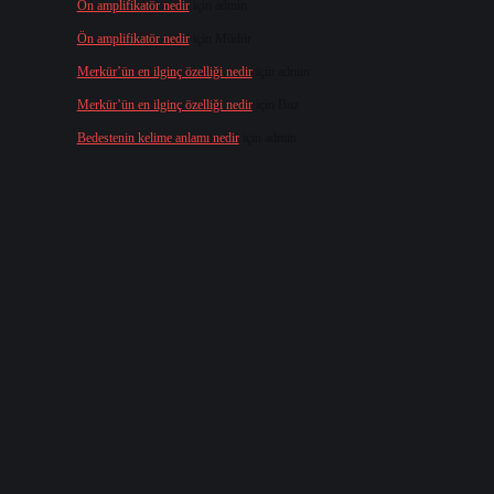
Ön amplifikatör nedir
için
admin
Ön amplifikatör nedir
için
Müdür
Merkür’ün en ilginç özelliği nedir
için
admin
Merkür’ün en ilginç özelliği nedir
için
Buz
Bedestenin kelime anlamı nedir
için
admin