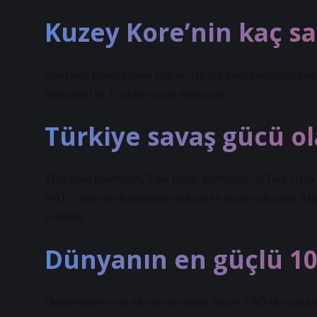
Kuzey Kore’nin kaç sa
Dünyanın kapalı kutusu olan ve 110 bin hava kuvvetleri men
helikopteri ve 1 nakliye uçağı bulunuyor.
Türkiye savaş gücü ol
Türk Kara Kuvvetleri, Türk Deniz Kuvvetleri ve Türk Hava K
NATO’nun sayı bakımından üçüncü en güçlü ordusudur. Mareş
vermiştir.
Dünyanın en güçlü 10 
Değerlendirilen 80 ülkenin yer aldığı listede ABD ilk sırada ye