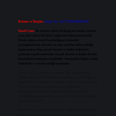
e
Reklam ve İletişim:
Skype: live:.cid.575569c608265c69
Yasal Uyarı:
Bu internet sitesi, herhangi bir marka, kurum
veya şahıs şirketi ile hiçbir bağlantısı bulunmamaktadır.
Sitede yalnızca kendi hazırladığımız makaleler
paylaşılmaktadır. Burada yer alan içerikler haber niteliği
taşımamakta olup, gerçek kurum ve kişiler hakkında
paylaşım yapılmamaktadır. Gerçek kurum ve kişiler ile isim
benzerlikleri tamamen tesadüfidir. Sitemizdeki bilgiler taslak
halindedir ve tavsiye niteliği taşımazlar.
Sitemiz, 5651 Sayılı Kanun gereğince Bilgi Teknolojileri ve
İletişim Kurumu (BTK) tarafından onaylanmış bir Yer Sağlayıcı
olarak hizmet vermektedir. Bu nedenle, sitedeki içerikleri proaktif
olarak denetleme veya araştırma yükümlülüğümüz
bulunmamaktadır. Ancak, üyelerimiz yazdıkları içeriklerin
sorumluluğunu taşımakta olup, siteye üye olarak bu sorumluluğu
kabul etmiş sayılırlar.
Hukuka ve yasal düzenlemelere aykırı olduğunu düşündüğünüz
içerikleri,
backlinkpanelicomtr@gmail.com
adresine bildirmeniz