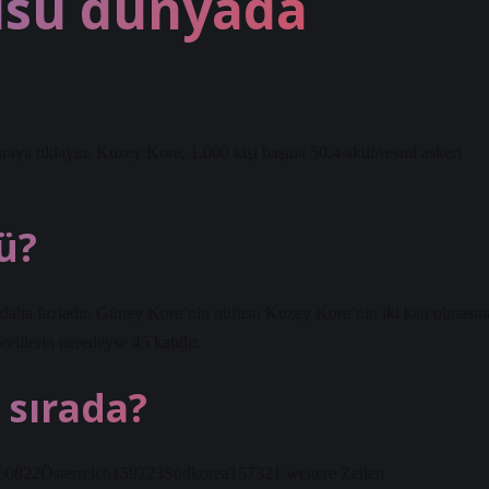
usu dünyada
raya tıklayın. Kuzey Kore, 1.000 kişi başına 50,4 aktif/resmi askeri
ü?
aha fazladır. Güney Kore’nin nüfusu Kuzey Kore’nin iki katı olmasın
elilerin neredeyse 45 katıdır.
 sırada?
60822Österreich159223Südkorea157321 weitere Zeilen