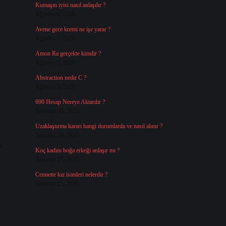
Kumaşın iyisi nasıl anlaşılır ?
Ağustos 6, 2026
Avene gece kremi ne işe yarar ?
Ağustos 5, 2026
Amon Ra gerçekte kimdir ?
Ağustos 3, 2026
Abstraction nedir C ?
Ağustos 3, 2026
690 Hesap Nereye Aktarılır ?
Temmuz 30, 2026
Uzaklaştırma kararı hangi durumlarda ve nasıl alınır ?
Temmuz 29, 2026
a
Koç kadını boğa erkeği anlaşır mı ?
Temmuz 27, 2026
Cennette kız isimleri nelerdir ?
Temmuz 25, 2026