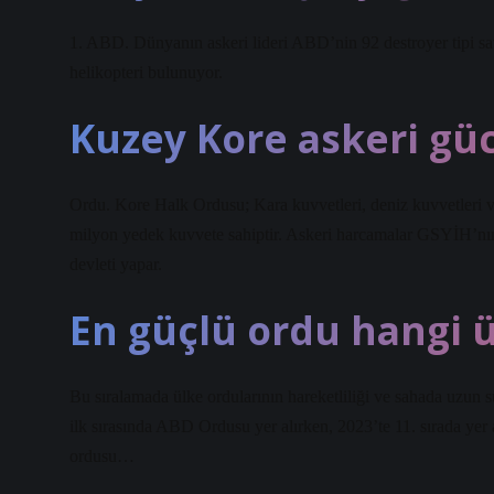
1. ABD. Dünyanın askeri lideri ABD’nin 92 destroyer tipi sav
helikopteri bulunuyor.
Kuzey Kore askeri gü
Ordu. Kore Halk Ordusu; Kara kuvvetleri, deniz kuvvetleri ve
milyon yedek kuvvete sahiptir. Askeri harcamalar GSYİH’nı
devleti yapar.
En güçlü ordu hangi 
Bu sıralamada ülke ordularının hareketliliği ve sahada uzun 
ilk sırasında ABD Ordusu yer alırken, 2023’te 11. sırada yer
ordusu…