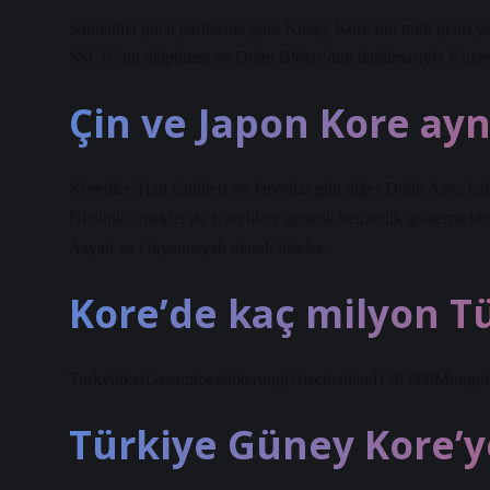
Satınalma gücü paritesine göre Kuzey Kore’nin milli geliri yak
SSCB’nin dağılması ve Doğu Bloku’nun dağılmasıyla Kuzey Ko
Çin ve Japon Kore ayn
Koreliler, Han Çinlileri ve Japonlar gibi diğer Doğu Asya ha
Neolitik örnekler de Korelilere genetik benzerlik gösterme
Asyalı ve Okyanusyalı olarak listeler.
Kore’de kaç milyon T
TurkvölkerGesamtbevölkerungGriechenland130.000Mongol
Türkiye Güney Kore’y