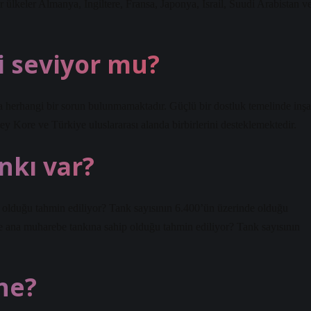
er ülkeler Almanya, İngiltere, Fransa, Japonya, İsrail, Suudi Arabistan v
i seviyor mu?
landa herhangi bir sorun bulunmamaktadır. Güçlü bir dostluk temelinde inşa
ney Kore ve Türkiye uluslararası alanda birbirlerini desteklemektedir.
nkı var?
olduğu tahmin ediliyor? Tank sayısının 6.400’ün üzerinde olduğu
 ana muharebe tankına sahip olduğu tahmin ediliyor? Tank sayısının
 ne?