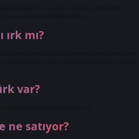
laşık 40 milyar dolar ve kişi başına milli geliri 1.800 dolardır.
re en önemli ticaret ortaklarını kaybetti.
ı ırk mı?
lklarına benzer genetik yapıya sahiptir. Primorsky Bölgesi’nde bulunan
ktedir. Genografik Proje, Korelileri %94 Doğu Asyalı ve %5 Güneydoğu
ürk var?
ei110.000Nordmazedonien82.000Südkorea73.
e ne satıyor?