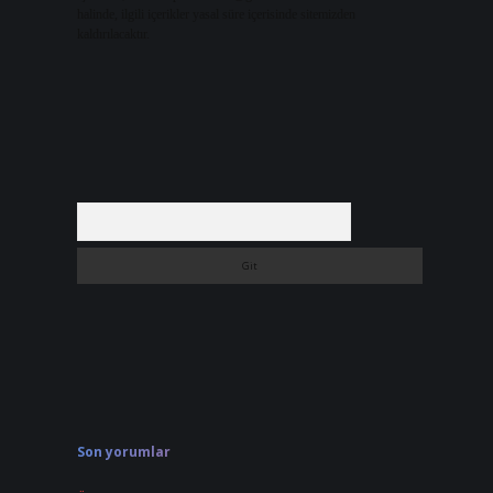
halinde, ilgili içerikler yasal süre içerisinde sitemizden
kaldırılacaktır.
Arama
Son yorumlar