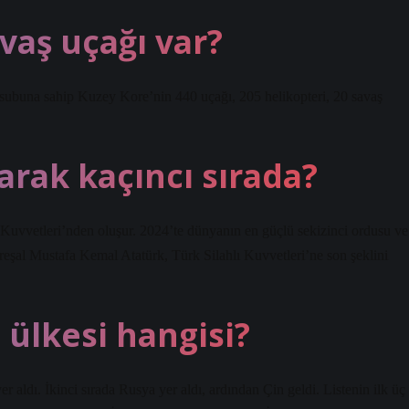
vaş uçağı var?
subuna sahip Kuzey Kore’nin 440 uçağı, 205 helikopteri, 20 savaş
arak kaçıncı sırada?
uvvetleri’nden oluşur. 2024’te dünyanın en güçlü sekizinci ordusu ve
al Mustafa Kemal Atatürk, Türk Silahlı Kuvvetleri’ne son şeklini
ülkesi hangisi?
r aldı. İkinci sırada Rusya yer aldı, ardından Çin geldi. Listenin ilk üç