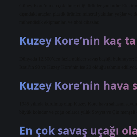
Güney Kore’nin en çok ihraç ettiği ürünler şunlardır: Elektron
dışındaki araçlar, plastik ürünler, mineral yakıtlar, yağlar ve 
mühendislik ekipmanları ve tıbbi cihazlar.
Kuzey Kore’nin kaç t
Dünyada 12.500’den fazla nükleer savaş başlığı bulunuyor; Fr
İsrail’in 90 ve Kuzey Kore’nin ise 20 olduğu tahmin ediliyor.
Kuzey Kore’nin hava 
1945 yılında kurulmuş olup Kuzey Kore hava sahasını savunm
büyük koludur ve çoğu onlarca yıllık Sovyet ve Çin menşeli ol
En çok savaş uçağı ol