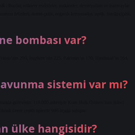
ik cihazlar, nükleer reaktörler, makineler, demiryolları ve tramvaylar
damıtma ürünleri, demir-çelik, organik kimyasallar, optik, fotoğrafçılık,
ane bombası var?
ansa’nın 290, İngiltere’nin 225, Pakistan’ın 170, Hindistan’ın 164,
savunma sistemi var mı?
akla görevlidir. 110.000 askeriyle Kore Halk Ordusu’nun ikinci
mak üzere çeşitli tiplerde 946 uçağa sahiptir.
an ülke hangisidir?