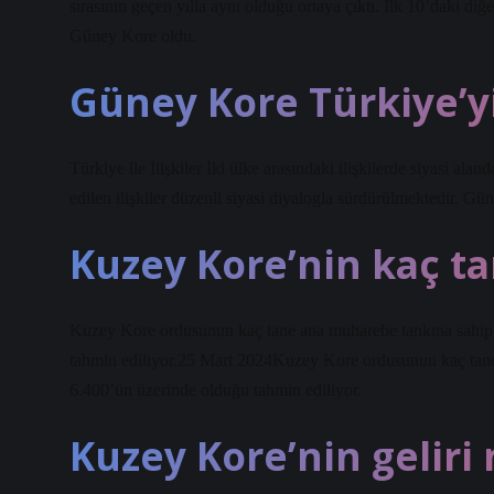
sırasının geçen yılla aynı olduğu ortaya çıktı. İlk 10’daki diğ
Güney Kore oldu.
Güney Kore Türkiye’y
Türkiye ile İlişkiler İki ülke arasındaki ilişkilerde siyasi a
edilen ilişkiler düzenli siyasi diyalogla sürdürülmektedir. Gü
Kuzey Kore’nin kaç ta
Kuzey Kore ordusunun kaç tane ana muharebe tankına sahip 
tahmin ediliyor.25 Mart 2024Kuzey Kore ordusunun kaç tane
6.400’ün üzerinde olduğu tahmin ediliyor.
Kuzey Kore’nin geliri