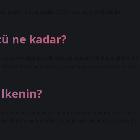
aş gemisi, 11 uçak gemisi, 13.300 savaş uçağı ve 983 saldırı
cü ne kadar?
 hava kuvvetleriyle çevrili olmasına rağmen, 1,08 milyon aktif ve 4,7
n %31,3’üdür ve bu da Kuzey Kore’yi dünyanın en militarize edilmiş
ülkenin?
süre bulunmaları gibi birçok faktör göz önünde bulunduruldu. Listenin
 alan Türk Ordusu’nun yükselişi dikkat çekti. İşte dünyanın en güçlü 10