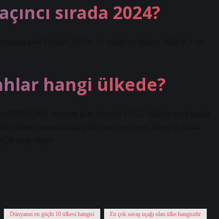
çıncı sırada 2024?
sına göre Türkiye 2023’te 11. sırada yer alırken, 2024’te 2 sıra
ahlar hangi ülkede?
ün (SIPRI) 2023 raporuna göre dünyada 12.512 nükleer savaş başlığı
89 nükleer savaş başlığıyla ilk sırada yer alıyor. Rusya’yı 5.244
 Çin takip ediyor.
Dünyanın en güçlü 10 ülkesi hangisi
En çok savaş uçağı olan ülke hangisidir