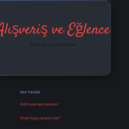
Alışveriş ve Eğlence
Keyifli alışveriş tüyolarıyla tanış!
Sidebar
grandoperabet
tulipbetgiris.org
Son Yazılar
Küflü metal nasıl temizlenir ?
Ağustos 7, 2026
Demiri hangi yapıştırıcı tutar ?
Ağustos 6, 2026