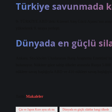
Türkiye savunmada ka
9- TÜRKİYE ABD’deki Küresel Ateş Gücü Ajansı’nın araştırma
yükselerek 9. sıraya yerleşti.
Dünyada en güçlü sil
Ankara. Stockholm Uluslararası Barış Araştırma Enstitüsü’n
bulunuyor. Nükleer güce sahip ülkeler arasında Rusya 5.000 8
nükleer savaş başlığıyla ABD ve 410 nükleer savaş başlığıyla
Tarih:
Makaleler
Çin ve Japon Kore aynı ırk mı
Dünyada en güçlü silahlar hangi ülkede