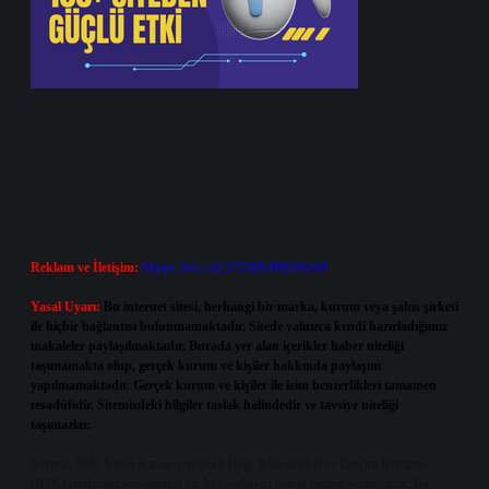
Reklam ve İletişim:
Skype: live:.cid.575569c608265c69
Yasal Uyarı:
Bu internet sitesi, herhangi bir marka, kurum veya şahıs şirketi
ile hiçbir bağlantısı bulunmamaktadır. Sitede yalnızca kendi hazırladığımız
makaleler paylaşılmaktadır. Burada yer alan içerikler haber niteliği
taşımamakta olup, gerçek kurum ve kişiler hakkında paylaşım
yapılmamaktadır. Gerçek kurum ve kişiler ile isim benzerlikleri tamamen
tesadüfidir. Sitemizdeki bilgiler taslak halindedir ve tavsiye niteliği
taşımazlar.
Sitemiz, 5651 Sayılı Kanun gereğince Bilgi Teknolojileri ve İletişim Kurumu
(BTK) tarafından onaylanmış bir Yer Sağlayıcı olarak hizmet vermektedir. Bu