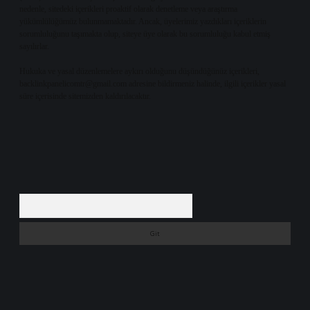
nedenle, sitedeki içerikleri proaktif olarak denetleme veya araştırma
yükümlülüğümüz bulunmamaktadır. Ancak, üyelerimiz yazdıkları içeriklerin
sorumluluğunu taşımakta olup, siteye üye olarak bu sorumluluğu kabul etmiş
sayılırlar.
Hukuka ve yasal düzenlemelere aykırı olduğunu düşündüğünüz içerikleri,
backlinkpanelicomtr@gmail.com
adresine bildirmeniz halinde, ilgili içerikler yasal
süre içerisinde sitemizden kaldırılacaktır.
Arama