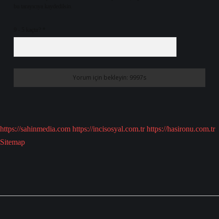
bu tarayıcıya kaydedilsin.
9 - 5 kaçtır?
*
https://sahinmedia.com
https://incisosyal.com.tr
https://hasironu.com.tr
Sitemap