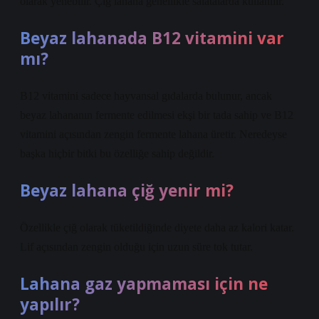
olarak yenebilir. Çiğ lahana genellikle salatalarda kullanılır.
Beyaz lahanada B12 vitamini var
mı?
B12 vitamini sadece hayvansal gıdalarda bulunur, ancak
beyaz lahananın fermente edilmesi ekşi bir tada sahip ve B12
vitamini açısından zengin fermente lahana üretir. Neredeyse
başka hiçbir bitki bu özelliğe sahip değildir.
Beyaz lahana çiğ yenir mi?
Özellikle çiğ olarak tüketildiğinde diyete daha az kalori katar.
Lif açısından zengin olduğu için uzun süre tok tutar.
Lahana gaz yapmaması için ne
yapılır?