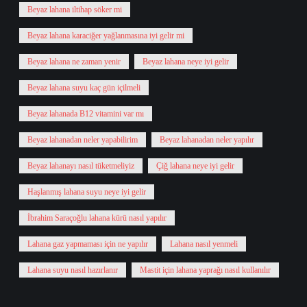
Beyaz lahana iltihap söker mi
Beyaz lahana karaciğer yağlanmasına iyi gelir mi
Beyaz lahana ne zaman yenir
Beyaz lahana neye iyi gelir
Beyaz lahana suyu kaç gün içilmeli
Beyaz lahanada B12 vitamini var mı
Beyaz lahanadan neler yapabilirim
Beyaz lahanadan neler yapılır
Beyaz lahanayı nasıl tüketmeliyiz
Çiğ lahana neye iyi gelir
Haşlanmış lahana suyu neye iyi gelir
İbrahim Saraçoğlu lahana kürü nasıl yapılır
Lahana gaz yapmaması için ne yapılır
Lahana nasıl yenmeli
Lahana suyu nasıl hazırlanır
Mastit için lahana yaprağı nasıl kullanılır