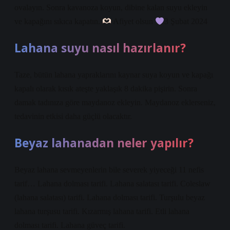
ovalayın. Sonra kavanoza koyun, dibine kalan suyu ekleyin
ve kapağını sıkıca kapatın.
Afiyet olsun
3 Şubat 2024
Lahana suyu nasıl hazırlanır?
Taze, bütün lahana yapraklarını kaynar suya koyun ve kapağı
kapalı olarak kısık ateşte yaklaşık 8 dakika pişirin. Sonra
damak tadınıza göre maydanoz ekleyin. Maydanoz eklerseniz,
tedavinin etkisi daha güçlü olacaktır.
Beyaz lahanadan neler yapılır?
Beyaz lahana sevmeyenlerin bile severek yiyeceği 11 nefis
tarif… Lahana dolması tarifi. Lahana salatası tarifi. Coleslaw
(lahana salatası) tarifi. Lahana dolması tarifi. Turşulu beyaz
lahana turşusu tarifi. Kızarmış lahana tarifi. Etli lahana
dolması tarifi. Lahana güveç tarifi.