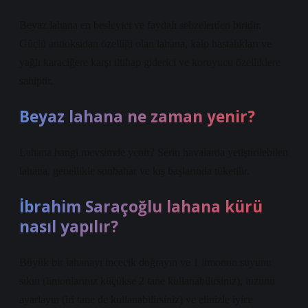
Beyaz lahana en besleyici ve faydalı sebzelerden biridir.
Güçlü antioksidan özelliği olan lahana, kalp hastalıkları ve
yağlı karaciğere karşı iltihap giderici ve koruyucu özelliklere
sahiptir.
Beyaz lahana ne zaman yenir?
Lahana hangi mevsimde yenir? Serin havalarda yetiştirilebilen
lahana, genellikle sonbahar ve kış başlarında tüketilir.
İbrahim Saraçoğlu lahana kürü
nasıl yapılır?
Büyük bir lahanayı incecik doğrayın ve 1 limonun suyunu
sıkın (limonlarınız küçükse 2 tane kullanabilirsiniz), tuzunu
ayarlayın (iri tane de kullanabilirsiniz) ve elinizle iyice