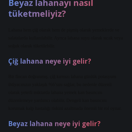
Beyaz lahanayı nasıl
tüketmeliyiz?
Lahana hem çiğ olarak hem de pişmiş olarak yemeklerde ve
salatalarda kullanılabilir. Ayrıca lahana suyu olarak sıcak veya
soğuk olarak tüketilebilir.
Çiğ lahana neye iyi gelir?
Bir fincan doğranmış, çiğ kırmızı lahana günlük potasyum
ihtiyacınızın yaklaşık %6’sını sağlar, bu nedenle düzenli
olarak yeterli miktarda lahana yemek kan basıncını
düzenlemeye yardımcı olabilir. Dengeli kan basıncını
korumak kalp hastalığı riskini azaltmada önemli bir rol oynar.
Beyaz lahana neye iyi gelir?