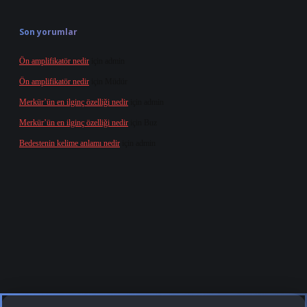
Son yorumlar
Ön amplifikatör nedir
için
admin
Ön amplifikatör nedir
için
Müdür
Merkür’ün en ilginç özelliği nedir
için
admin
Merkür’ün en ilginç özelliği nedir
için
Buz
Bedestenin kelime anlamı nedir
için
admin
org