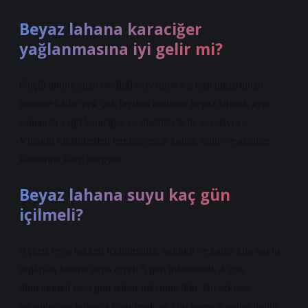
Beyaz lahana karaciğer
yağlanmasına iyi gelir mi?
Güçlü antioksidan özelliği sayesinde kış hastalıklarından
kansere kadar pek çok faydası bulunan beyaz lahana, aynı
zamanda yağlı karaciğer ve obeziteyle de savaşıyor…
Vücudu toksinlerden temizleyerek kolon, mide ve akciğer
kanserine karşı koruyor.
Beyaz lahana suyu kaç gün
içilmeli?
Açken veya tokken içebilirsiniz. Sağlıklı ve kalıcı kilo kaybı
sağlayan lahana suyu diyeti 5 gün tüketilmeli, 4 gün
dinlenilmeli ve 5 gün tekrar tüketilmelidir. Bu şekilde
toksinlerden kolayca kurtulmak ve kilo vermek mümkündür.