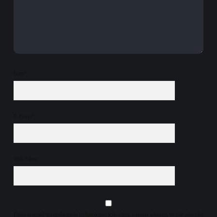
İsim*
E-Posta*
Web Sitesi
Daha sonraki yorumlarımda kullanılması için adım, e-posta adresim ve site adresim