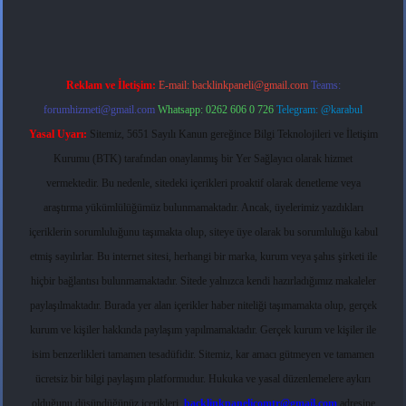
Reklam ve İletişim:
E-mail:
backlinkpaneli@gmail.com
Teams:
forumhizmeti@gmail.com
Whatsapp: 0262 606 0 726
Telegram: @karabul
Yasal Uyarı:
Sitemiz, 5651 Sayılı Kanun gereğince Bilgi Teknolojileri ve İletişim
Kurumu (BTK) tarafından onaylanmış bir Yer Sağlayıcı olarak hizmet
vermektedir. Bu nedenle, sitedeki içerikleri proaktif olarak denetleme veya
araştırma yükümlülüğümüz bulunmamaktadır. Ancak, üyelerimiz yazdıkları
içeriklerin sorumluluğunu taşımakta olup, siteye üye olarak bu sorumluluğu kabul
etmiş sayılırlar. Bu internet sitesi, herhangi bir marka, kurum veya şahıs şirketi ile
hiçbir bağlantısı bulunmamaktadır. Sitede yalnızca kendi hazırladığımız makaleler
paylaşılmaktadır. Burada yer alan içerikler haber niteliği taşımamakta olup, gerçek
kurum ve kişiler hakkında paylaşım yapılmamaktadır. Gerçek kurum ve kişiler ile
isim benzerlikleri tamamen tesadüfidir. Sitemiz, kar amacı gütmeyen ve tamamen
ücretsiz bir bilgi paylaşım platformudur. Hukuka ve yasal düzenlemelere aykırı
olduğunu düşündüğünüz içerikleri,
backlinkpanelicomtr@gmail.com
adresine