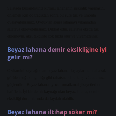
Salatada kullandığınız kırmızı lahananın şişkinlik yapmasını
önlemek için doğradıktan sonra bir süre tuz ve limonla
ovalayabilirsiniz. Ovduktan sonra lahanayı yıkamadan
salataya ekleyebilirsiniz. Dikkat edin, salataya ekstra tuz
eklemeyin, aksi takdirde çok tuzlu olur ve yiyemezsiniz.
Beyaz lahana demir eksikliğine iyi
gelir mi?
C vitamini kaynağı olan beyaz lahana, kış aylarında daha sık
görülen soğuk algınlığı gibi rahatsızlıklara karşı vücudunuzu
güçlendirir. Beyaz lahana ayrıca romatizmal şikayetleri de
hafifletir. İyi bir demir kaynağı olan beyaz lahana, demir
eksikliği durumlarında da faydalı olabilir.
Beyaz lahana iltihap söker mi?