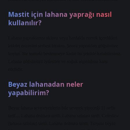
Mastit için lahana yaprağı nasıl
kullanılır?
Lahana yapraklarını oklava veya bardakla ezerek içerdikleri
kükürt enzimini serbest bırakın. Sonra yaprakları göğsünüze
koyun. Bir sonraki beslenmeye kadar bu şekilde kalabilirsiniz.
Lahana göğsünüzü iyileştirir ve soğuk algınlığına karşı
etkilidir.
Beyaz lahanadan neler
yapabilirim?
Beyaz lahana sevmeyenlerin bile severek yiyeceği 11 nefis
tarif… Lahana dolması tarifi. Lahana salatası tarifi. Coleslaw
(lahana salatası) tarifi. Lahana dolması tarifi. Turşulu beyaz