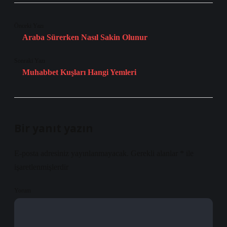
Önceki Yazı
Araba Sürerken Nasıl Sakin Olunur
Sonraki Yazı
Muhabbet Kuşları Hangi Yemleri
Bir yanıt yazın
E-posta adresiniz yayınlanmayacak.
Gerekli alanlar
*
ile
işaretlenmişlerdir
Yorum