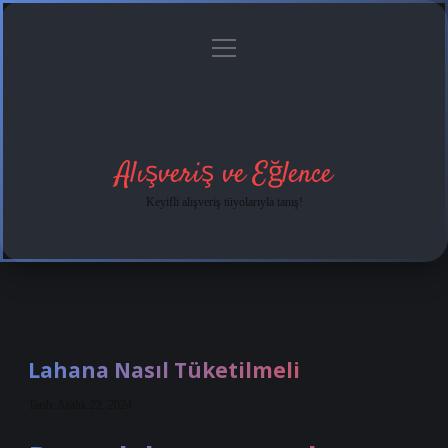
menüyü
Anasayfa
Gizlilik
Yasal
Hakkımızda
aç
Politikası
Uyarı
Alışveriş ve Eğlence
Keyifli alışveriş tüyolarıyla tanış!
Lahana Nasıl Tüketilmeli
Tarih: Aralık 22, 2024