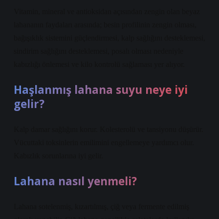
Vitamin, mineral ve antioksidan açısından zengin olan beyaz
lahananın faydaları arasında; besin profilinin zengin olması,
bağışıklık sistemini güçlendirmesi, kalp sağlığını desteklemesi,
sindirim sağlığını desteklemesi, posalı olması nedeniyle
kabızlığı önlemesi ve kilo kontrolü sağlaması yer alıyor.
Haşlanmış lahana suyu neye iyi
gelir?
Kalp damar sağlığını korur. Kolesterolü ve tansiyonu düşürür.
Vücuttaki toksinlerin emilimini engellemeye yardımcı olur.
Kabızlık sorunlarına iyi gelir.
Lahana nasıl yenmeli?
Lahana sotelenmiş, kızartılmış, çiğ veya fermente edilmiş