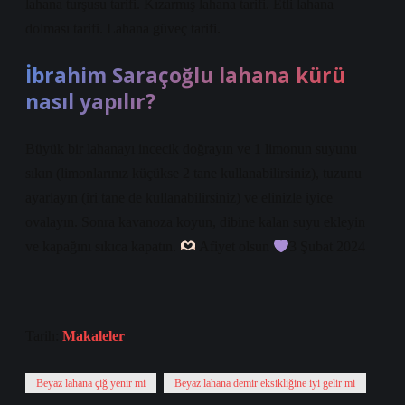
lahana turşusu tarifi. Kızarmış lahana tarifi. Etli lahana
dolması tarifi. Lahana güveç tarifi.
İbrahim Saraçoğlu lahana kürü
nasıl yapılır?
Büyük bir lahanayı incecik doğrayın ve 1 limonun suyunu
sıkın (limonlarınız küçükse 2 tane kullanabilirsiniz), tuzunu
ayarlayın (iri tane de kullanabilirsiniz) ve elinizle iyice
ovalayın. Sonra kavanoza koyun, dibine kalan suyu ekleyin
ve kapağını sıkıca kapatın.
Afiyet olsun
3 Şubat 2024
Tarih:
Makaleler
Beyaz lahana çiğ yenir mi
Beyaz lahana demir eksikliğine iyi gelir mi