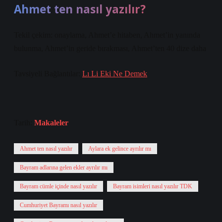
Ahmet ten nasıl yazılır?
Tekil çekim: onaylama, Ahmet’e hitaben, Ahmet’in yanında
bulunma, Ahmet’in geride bırakması, Ahmet’ten 40 dize daha
Tavsiyeli Bağlantılar:
Lı Li Eki Ne Demek
Tarih:
Makaleler
Ahmet ten nasıl yazılır
Aylara ek gelince ayrılır mı
Bayram adlarına gelen ekler ayrılır mı
Bayram cümle içinde nasıl yazılır
Bayram isimleri nasıl yazılır TDK
Cumhuriyet Bayramı nasıl yazılır