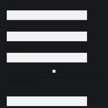
İsim*
E-Posta*
Web Sitesi
Daha sonraki yorumlarımda kullanılması için adım, e-posta adresim ve site adresim
bu tarayıcıya kaydedilsin.
6 + 2 kaçtır?
*