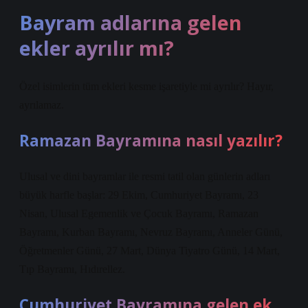
Bayram adlarına gelen
ekler ayrılır mı?
Özel isimlerin tüm ekleri kesme işaretiyle mi ayrılır? Hayır,
ayrılamaz.
Ramazan Bayramına nasıl yazılır?
Ulusal ve dini bayramlar ile resmi tatil olan günlerin adları
büyük harfle başlar: 29 Ekim, Cumhuriyet Bayramı, 23
Nisan, Ulusal Egemenlik ve Çocuk Bayramı, Ramazan
Bayramı, Kurban Bayramı, Nevruz Bayramı, Anneler Günü,
Öğretmenler Günü, 27 Mart, Dünya Tiyatro Günü, 14 Mart,
Tıp Bayramı, Hıdırellez.
Cumhuriyet Bayramına gelen ek