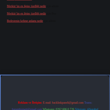
Merkür’ün en ilginç özelliği nedir
için
admin
Merkür’ün en ilginç özelliği nedir
için
Buz
Bedestenin kelime anlamı nedir
için
admin
.org
Reklam ve İletişim:
E-mail:
backlinkpaneli@gmail.com
Teams:
forumhizmeti@gmail.com
Whatsapp: 0262 606 0 726
Telegram: @karabul