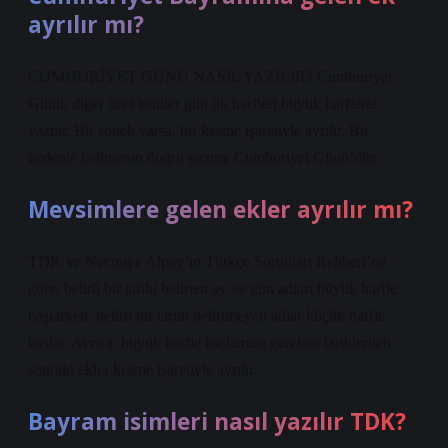
ayrılır mı?
CUMHURİYET GÜNÜ NASIL YAZILIR? Cumhuriyet
Günü, diğer özel isimler gibi ilk harfleri büyük harflerle
yazılır. Bir sonek varsa, bir kesme işaretiyle ayrılır. Bu
nedenle kelimenin doğru yazımı Cumhuriyet Günü’dür.
Mevsimlere gelen ekler ayrılır mı?
TDK ve Necmiye Alpay’ın Türkçe Sorunları Rehberi’ne
göre, belirli bir tarihi belirten ay ve gün adları büyük harfle
başlarken, belirli bir tarihi belirtmeyen adlar küçük harfle
başlar. Ayrıca, büyük harfle başlaması gereken tarihlerden
sonraki ekler kesme işaretiyle ayrılır.
Bayram isimleri nasıl yazılır TDK?