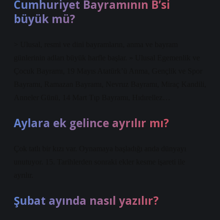
Cumhuriyet Bayramının B’si
büyük mü?
> Ulusal, resmi ve dini bayramların, anma ve bayram
günlerinin adları büyük harfle başlar. » Ulusal Egemenlik ve
Çocuk Bayramı, 19 Mayıs Atatürk’ü Anma, Gençlik ve Spor
Bayramı, Ramazan Bayramı, Nevruz Bayramı, Miraç Kandili,
Anneler Günü, 14 Mart Tıp Bayramı, Hıdırellez…
Aylara ek gelince ayrılır mı?
Çok tatlı bir kızı var. Oynamaya başladığı anda dünyayı
unutuyor. 15. Tarihlerden sonraki ekler kesme işareti ile
ayrılır.
Şubat ayında nasıl yazılır?