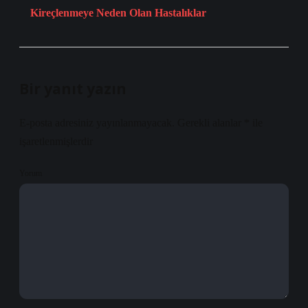
Kireçlenmeye Neden Olan Hastalıklar
Bir yanıt yazın
E-posta adresiniz yayınlanmayacak.
Gerekli alanlar
*
ile
işaretlenmişlerdir
Yorum