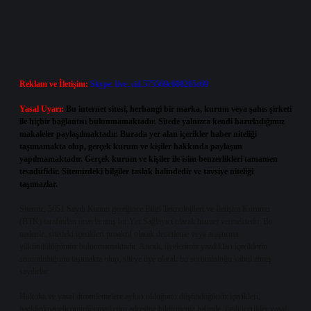
Reklam ve İletişim:
Skype: live:.cid.575569c608265c69
Yasal Uyarı:
Bu internet sitesi, herhangi bir marka, kurum veya şahıs şirketi
ile hiçbir bağlantısı bulunmamaktadır. Sitede yalnızca kendi hazırladığımız
makaleler paylaşılmaktadır. Burada yer alan içerikler haber niteliği
taşımamakta olup, gerçek kurum ve kişiler hakkında paylaşım
yapılmamaktadır. Gerçek kurum ve kişiler ile isim benzerlikleri tamamen
tesadüfidir. Sitemizdeki bilgiler taslak halindedir ve tavsiye niteliği
taşımazlar.
Sitemiz, 5651 Sayılı Kanun gereğince Bilgi Teknolojileri ve İletişim Kurumu
(BTK) tarafından onaylanmış bir Yer Sağlayıcı olarak hizmet vermektedir. Bu
nedenle, sitedeki içerikleri proaktif olarak denetleme veya araştırma
yükümlülüğümüz bulunmamaktadır. Ancak, üyelerimiz yazdıkları içeriklerin
sorumluluğunu taşımakta olup, siteye üye olarak bu sorumluluğu kabul etmiş
sayılırlar.
Hukuka ve yasal düzenlemelere aykırı olduğunu düşündüğünüz içerikleri,
backlinkpanelicomtr@gmail.com
adresine bildirmeniz halinde, ilgili içerikler yasal