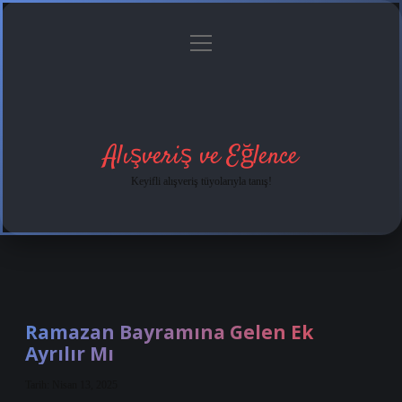
menüyü
Anasayfa
Gizlilik
Yasal
Hakkımızda
aç
Politikası
Uyarı
Alışveriş ve Eğlence
Keyifli alışveriş tüyolarıyla tanış!
Ramazan Bayramına Gelen Ek
Ayrılır Mı
Tarih: Nisan 13, 2025