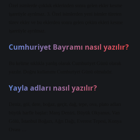
Özel isimlerde çokluk eklerinden sonra gelen ekler kesme
işaretiyle ayrılmaz. 3. Özel isimlerden yeni isimler türeten
türev ekler ve bu eklerden sonra gelen çekim ekleri kesme
işaretiyle ayrılmaz.
Cumhuriyet Bayramı nasıl yazılır?
Bu kelime sıklıkla yanlış olarak Cumhuriyet Günü olarak
yazılır. Doğru kullanımı Cumhuriyet Günü olmalıdır.
Yayla adları nasıl yazılır?
Deniz, göl, dere, boğaz, geçit, dağ, tepe, ova, plato adları
büyük harfle başlar: Manş Denizi, Büyük Okyanus, Van
Gölü, İstanbul Boğazı, Ağrı Dağı, Everest Tepesi, Konya
Ovası …