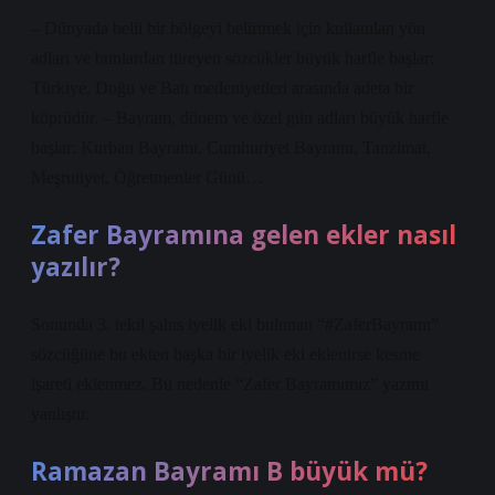
– Dünyada belli bir bölgeyi belirtmek için kullanılan yön
adları ve bunlardan türeyen sözcükler büyük harfle başlar:
Türkiye, Doğu ve Batı medeniyetleri arasında adeta bir
köprüdür. – Bayram, dönem ve özel gün adları büyük harfle
başlar: Kurban Bayramı, Cumhuriyet Bayramı, Tanzimat,
Meşrutiyet, Öğretmenler Günü…
Zafer Bayramına gelen ekler nasıl
yazılır?
Sonunda 3. tekil şahıs iyelik eki bulunan “#ZaferBayramı”
sözcüğüne bu ekten başka bir iyelik eki eklenirse kesme
işareti eklenmez. Bu nedenle “Zafer Bayramımız” yazımı
yanlıştır.
Ramazan Bayramı B büyük mü?