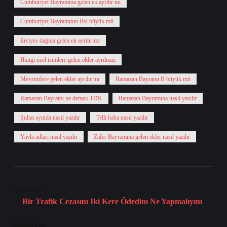
Cumhuriyet Bayramına gelen ek ayrılır mı
Cumhuriyet Bayramının Bsi büyük mü
Erciyes dağına gelen ek ayrılır mı
Hangi özel isimlere gelen ekler ayrılmaz
Mevsimlere gelen ekler ayrılır mı
Ramazan Bayramı B büyük mü
Ramazan Bayramı ne demek TDK
Ramazan Bayramına nasıl yazılır
Şubat ayında nasıl yazılır
Telli baba nasıl yazılır
Yayla adları nasıl yazılır
Zafer Bayramına gelen ekler nasıl yazılır
Önceki Yazı
Bir Trafik Cezasını Iki Kere Ödedim Ne Yapmalıyım
Sonraki Yazı