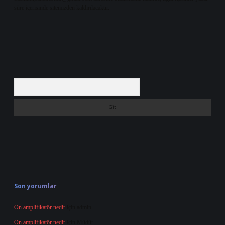
süre içerisinde sitemizden kaldırılacaktır.
Arama
Son yorumlar
Ön amplifikatör nedir
için
admin
Ön amplifikatör nedir
için
Müdür