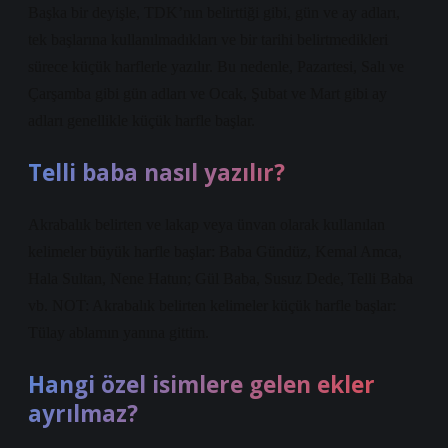
Başka bir deyişle, TDK’nın belirttiği gibi, gün ve ay adları,
tek başlarına kullanılmadıkları ve bir tarihi belirtmedikleri
sürece küçük harflerle yazılır. Bu nedenle, Pazartesi, Salı ve
Çarşamba gibi gün adları ve Ocak, Şubat ve Mart gibi ay
adları genellikle küçük harfle başlar.
Telli baba nasıl yazılır?
Akrabalık belirten ve lakap veya ünvan olarak kullanılan
kelimeler büyük harfle başlar: Baba Gündüz, Kemal Amca,
Hala Sultan, Nene Hatun; Gül Baba, Susuz Dede, Telli Baba
vb. NOT: Akrabalık belirten kelimeler küçük harfle başlar:
Tülay ablamın yanına gittim.
Hangi özel isimlere gelen ekler
ayrılmaz?