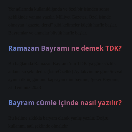
Yer adlarında kullanıldığında ve özel bir isimden sonra
geldiğinde yanına yazılır. Milliyet Gazetesi Özel isimde
olmayan “gazete, dergi” gibi kelimeler küçük harfle başlar.
Bayramlar ve anmalar büyük harfle başlar.
Ramazan Bayramı ne demek TDK?
Bu bağlamda Ramazan Bayramı’nın TDK’ya göre sözlük
anlamı şu şekildedir: (İsim/Özellik) Ay takvimine göre Şevval
ayının ilk üç gününü kapsayan dini bayram, Şeker Bayramı,
31 Temmuz 2023
Bayram cümle içinde nasıl yazılır?
Bu kelime sıklıkla baryam olarak yanlış yazılır. Doğru
kullanımı tatil şeklinde olmalıdır.