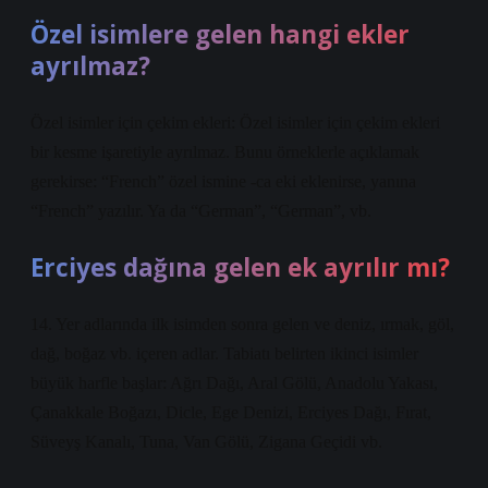
Özel isimlere gelen hangi ekler
ayrılmaz?
Özel isimler için çekim ekleri: Özel isimler için çekim ekleri
bir kesme işaretiyle ayrılmaz. Bunu örneklerle açıklamak
gerekirse: “French” özel ismine -ca eki eklenirse, yanına
“French” yazılır. Ya da “German”, “German”, vb.
Erciyes dağına gelen ek ayrılır mı?
14. Yer adlarında ilk isimden sonra gelen ve deniz, ırmak, göl,
dağ, boğaz vb. içeren adlar. Tabiatı belirten ikinci isimler
büyük harfle başlar: Ağrı Dağı, Aral Gölü, Anadolu Yakası,
Çanakkale Boğazı, Dicle, Ege Denizi, Erciyes Dağı, Fırat,
Süveyş Kanalı, Tuna, Van Gölü, Zigana Geçidi vb.