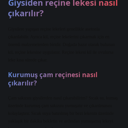
Giysiden reçine lekesi nasıl
çıkarılır?
Giysilere yapışan reçine lekeleri genellikle asetonla
çıkarılabilir. Ayrıca kil, reçine lekelerini çıkarmak için en
önemli malzemelerden biridir. Doğada hazır olarak bulunan
kil, reçine lekesine uygulanır. Reçine lekesi kil ile ovulursa
leke kısa sürede çıkar.
Kurumuş çam reçinesi nasıl
çıkarılır?
Çam sakızını giysilerden nasıl çıkarabilirim? Sıcak su, kumaş
üzerinde kurumuş çam sakızını yumuşatır ve çıkarılmasını
kolaylaştırır. Sıcak suya batırılmış bir bezi lekenin üzerinde
yaklaşık bir dakika bekletin ve ardından yumuşamış lekeyi