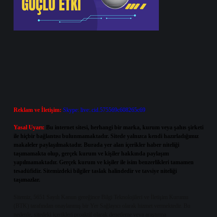
Reklam ve İletişim:
Skype: live:.cid.575569c608265c69
Yasal Uyarı:
Bu internet sitesi, herhangi bir marka, kurum veya şahıs şirketi
ile hiçbir bağlantısı bulunmamaktadır. Sitede yalnızca kendi hazırladığımız
makaleler paylaşılmaktadır. Burada yer alan içerikler haber niteliği
taşımamakta olup, gerçek kurum ve kişiler hakkında paylaşım
yapılmamaktadır. Gerçek kurum ve kişiler ile isim benzerlikleri tamamen
tesadüfidir. Sitemizdeki bilgiler taslak halindedir ve tavsiye niteliği
taşımazlar.
Sitemiz, 5651 Sayılı Kanun gereğince Bilgi Teknolojileri ve İletişim Kurumu
(BTK) tarafından onaylanmış bir Yer Sağlayıcı olarak hizmet vermektedir. Bu
nedenle, sitedeki içerikleri proaktif olarak denetleme veya araştırma