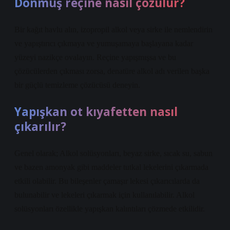
Donmuş reçine nasıl çözülür?
Bir kağıt havlu alın, izopropil alkol veya sirke ile nemlendirin
ve yapıştırıcı çıkmaya ve yumuşamaya başlayana kadar
yüzeyi nazikçe ovalayın. Reçine yapışmışsa ve bu
çözücülerden çıkması zorsa, denatüre alkol adı verilen başka
bir güçlü temizleme çözücüsü deneyin.
Yapışkan ot kıyafetten nasıl
çıkarılır?
Genel olarak; Alkol solüsyonları, beyaz sirke, sıcak su, sabun
ve bazen amonyak gibi maddeler tutkal lekelerini çıkarmada
etkili olabilir. Bu bileşenler çamaşır lekesi çıkarıcılarda da
bulunabilir ve lekeleri çıkarmak için kullanılabilir. Alkol
solüsyonları özellikle yapışkan kalıntıları çözmede etkilidir.