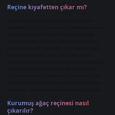
Reçine kıyafetten çıkar mı?
Sadece Reçine Giysilerinizden reçineyi çıkarmak için
kullanabileceğiniz iki ürün aseton veya metillenmiş ispirtodur.
Bu çözücülerin cildinizle temas etmesini önlemek için
giysilerinizi çıkarın. Temiz bir kağıt havluyu aseton veya
metillenmiş ispirtoyla nemlendirin. Leke tamamen çıkana
kadar lekeyi iyice silin. 7 Eylül 2022 Sadece Reçine
Giysilerinizden reçineyi çıkarmak için kullanabileceğiniz iki
ürün aseton veya metillenmiş ispirtodur. Bu çözücülerin
cildinizle temas etmesini önlemek için giysilerinizi çıkarın.
Temiz bir kağıt havluyu aseton veya metillenmiş ispirtoyla
nemlendirin. Leke tamamen çıkana kadar lekeyi iyice silin.
Kurumuş ağaç reçinesi nasıl
çıkarılır?