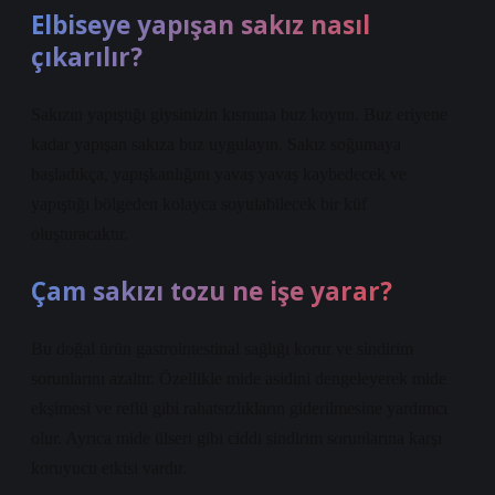
Elbiseye yapışan sakız nasıl
çıkarılır?
Sakızın yapıştığı giysinizin kısmına buz koyun. Buz eriyene
kadar yapışan sakıza buz uygulayın. Sakız soğumaya
başladıkça, yapışkanlığını yavaş yavaş kaybedecek ve
yapıştığı bölgeden kolayca soyulabilecek bir küf
oluşturacaktır.
Çam sakızı tozu ne işe yarar?
Bu doğal ürün gastrointestinal sağlığı korur ve sindirim
sorunlarını azaltır. Özellikle mide asidini dengeleyerek mide
ekşimesi ve reflü gibi rahatsızlıkların giderilmesine yardımcı
olur. Ayrıca mide ülseri gibi ciddi sindirim sorunlarına karşı
koruyucu etkisi vardır.