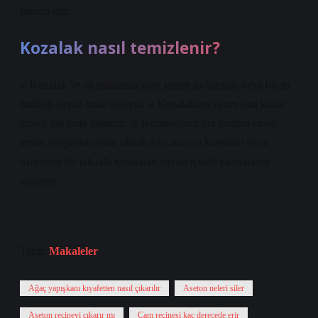
hemen silin.
Kozalak nasıl temizlenir?
⍟ Kozalak ve su miktarına göre yarım su bardağı veya bir su
bardağı beyaz sirke ekleyin. ⍟ Kozalakları yarım saat kadar
sirkeli ılık suda bekletin. ⍟ Kozalakların her yerinin suyla
temas ettiğinden emin olmak için ara sıra karıştırın veya
üzerlerini bir tabakla kapatarak suyun içinde kalmalarını
sağlayın.
Tarih:
Makaleler
Ağaç yapışkanı kıyafetten nasıl çıkarılır
Aseton neleri siler
Aseton reçineyi çıkarır mı
Çam reçinesi kaç derecede erir