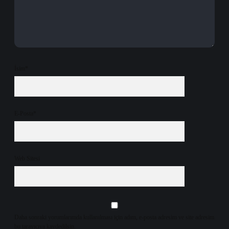
İsim*
E-Posta*
Web Sitesi
Daha sonraki yorumlarımda kullanılması için adım, e-posta adresim ve site adresim
bu tarayıcıya kaydedilsin.