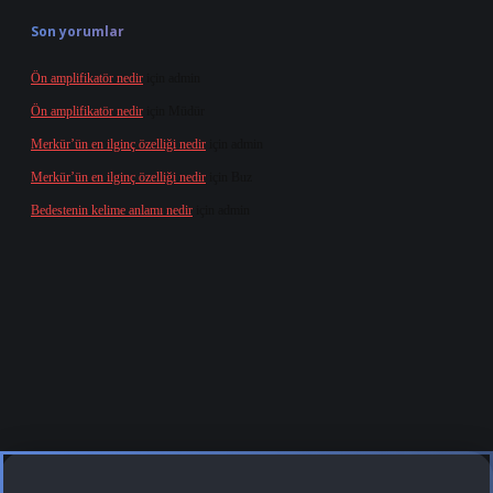
Son yorumlar
Ön amplifikatör nedir
için
admin
Ön amplifikatör nedir
için
Müdür
Merkür’ün en ilginç özelliği nedir
için
admin
Merkür’ün en ilginç özelliği nedir
için
Buz
Bedestenin kelime anlamı nedir
için
admin
randoperabet
tulipbetgiris.org