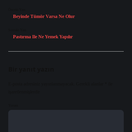
Önceki Yazı
Beyinde Tümör Varsa Ne Olur
Sonraki Yazı
Pastırma Ile Ne Yemek Yapılır
Bir yanıt yazın
E-posta adresiniz yayınlanmayacak.
Gerekli alanlar
*
ile
işaretlenmişlerdir
Yorum