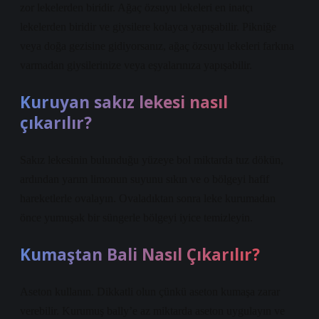
zor lekelerden biridir. Ağaç özsuyu lekeleri en inatçı
lekelerden biridir ve giysilere kolayca yapışabilir. Pikniğe
veya doğa gezisine gidiyorsanız, ağaç özsuyu lekeleri farkına
varmadan giysilerinize veya eşyalarınıza yapışabilir.
Kuruyan sakız lekesi nasıl
çıkarılır?
Sakız lekesinin bulunduğu yüzeye bol miktarda tuz dökün,
ardından yarım limonun suyunu sıkın ve o bölgeyi hafif
hareketlerle ovalayın. Ovaladıktan sonra leke kurumadan
önce yumuşak bir süngerle bölgeyi iyice temizleyin.
Kumaştan Bali Nasıl Çıkarılır?
Aseton kullanın. Dikkatli olun çünkü aseton kumaşa zarar
verebilir. Kurumuş bally’e az miktarda aseton uygulayın ve