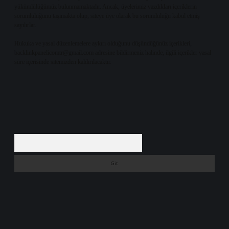
yükümlülüğümüz bulunmamaktadır. Ancak, üyelerimiz yazdıkları içeriklerin
sorumluluğunu taşımakta olup, siteye üye olarak bu sorumluluğu kabul etmiş
sayılırlar.
Hukuka ve yasal düzenlemelere aykırı olduğunu düşündüğünüz içerikleri,
backlinkpanelicomtr@gmail.com
adresine bildirmeniz halinde, ilgili içerikler yasal
süre içerisinde sitemizden kaldırılacaktır.
Arama