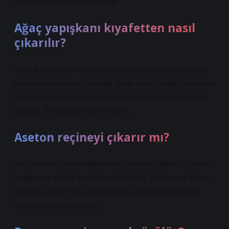
kumaşa zarar vermeden kazıyın.
Ağaç yapışkanı kıyafetten nasıl
çıkarılır?
Bulaşık deterjanı ve oksijen bazlı leke çıkarıcılar çam sakızı
lekelerinde son derece etkilidir. Sıcak su ve bulaşık deterjanını
bir kasede karıştırın. Bu solüsyonu lekeli bölgeye dökün ve
bekletin. Sonra lekeyi elle ovalayın.
Aseton reçineyi çıkarır mı?
Reçine kürlenip sertleştikten sonra, lekenin çoğunu bir macun
bıçağı veya sert bir kartla kazıyabilirsiniz. Daha sonra lekeye
sürtünme alkolü veya aseton gibi bir çözücü uygulayarak
reçineyi yumuşatabilirsiniz.