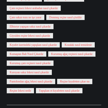
Çam reçinesi lekesi arabadan nasıl çıkarılır
Çam sakızı tozu ne işe yarar
Donmuş reçine nasıl çözülür
Elbiseye yapışan sakız nasıl çıkarılır
Giysiden reçine lekesi nasıl çıkarılır
Kıyafet üzerindeki yapışkan nasıl çıkarılır
Kozalak nasıl temizlenir
Kumaştan Bali Nasıl Çıkarılır
Kurumuş ağaç reçinesi nasıl çıkarılır
Kurumuş çam reçinesi nasıl çıkarılır
Kuruyan sakız lekesi nasıl çıkarılır
Pantolondan ağaç lekesi nasıl çıkarılır
Reçine kıyafetten çıkar mı
Reçine lekesi nedir
Yapışkan ot kıyafetten nasıl çıkarılır