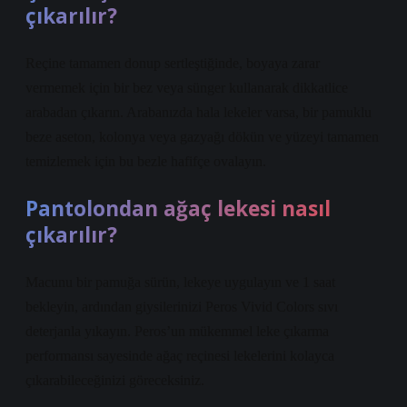
çıkarılır?
Reçine tamamen donup sertleştiğinde, boyaya zarar
vermemek için bir bez veya sünger kullanarak dikkatlice
arabadan çıkarın. Arabanızda hala lekeler varsa, bir pamuklu
beze aseton, kolonya veya gazyağı dökün ve yüzeyi tamamen
temizlemek için bu bezle hafifçe ovalayın.
Pantolondan ağaç lekesi nasıl
çıkarılır?
Macunu bir pamuğa sürün, lekeye uygulayın ve 1 saat
bekleyin, ardından giysilerinizi Peros Vivid Colors sıvı
deterjanla yıkayın. Peros’un mükemmel leke çıkarma
performansı sayesinde ağaç reçinesi lekelerini kolayca
çıkarabileceğinizi göreceksiniz.