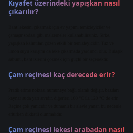
Kıyafet üzerindeki yapışkan nasıl
çıkarılır?
Bant lekesini çıkarmak için ev yapımı temizleyiciler ve
çamaşır sodası gibi malzemeler kullanabilirsiniz. Sirke,
yapışkan kalıntıları çözen etkili bir temizleyicidir. Tuz ve
limon suyu karışımı da leke çıkarmada yardımcı olur. Bulaşık
sabunu, bant izlerini çözmek için güçlü bir seçenektir.
Çam reçinesi kaç derecede erir?
Pratik erime noktası numuneye bağlı olarak değişir, bazıları
kaynar suda yarı sıvıdır, diğerleri 100 °C ila 120 °C’de erir.
Reçine çok yanıcıdır ve dumanlı bir alevle yanar, bu nedenle
eritirken dikkatli olunmalıdır.
Çam reçinesi lekesi arabadan nasıl