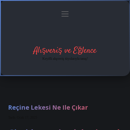
menüyü
Anasayfa
Gizlilik
Yasal
Hakkımızda
aç
Politikası
Uyarı
Alışveriş ve Eğlence
Keyifli alışveriş tüyolarıyla tanış!
Reçine Lekesi Ne Ile Çıkar
Tarih: Ocak 17, 2025