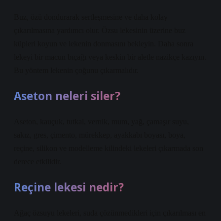
Buz, özü dondurarak sertleşmesine ve daha kolay
çıkarılmasına yardımcı olur. Özsu lekesinin üzerine buz
küpleri koyun ve lekenin donmasını bekleyin. Daha sonra
lekeyi bir macun bıçağı veya keskin bir aletle nazikçe kazıyın.
Bu yöntem lekenin çoğunu çıkarmalıdır.
Aseton neleri siler?
Aseton, kauçuk, tutkal, vernik, mum, yağ, çamaşır suyu,
sakız, gres, çimento, mürekkep, ayakkabı boyası, boya,
reçine, silikon ve modelleme kilindeki lekeleri çıkarmada son
derece etkilidir.
Reçine lekesi nedir?
Ağaç özsuyu lekeleri, suda çözünmedikleri için çıkarılması en