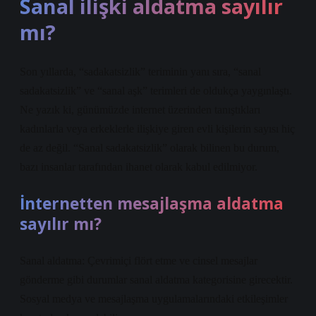
Sanal ilişki aldatma sayılır
mı?
Son yıllarda, “sadakatsizlik” teriminin yanı sıra, “sanal
sadakatsizlik” ve “sanal aşk” terimleri de oldukça yaygınlaştı.
Ne yazık ki, günümüzde internet üzerinden tanıştıkları
kadınlarla veya erkeklerle ilişkiye giren evli kişilerin sayısı hiç
de az değil. “Sanal sadakatsizlik” olarak bilinen bu durum,
bazı insanlar tarafından ihanet olarak kabul edilmiyor.
İnternetten mesajlaşma aldatma
sayılır mı?
Sanal aldatma: Çevrimiçi flört etme ve cinsel mesajlar
gönderme gibi durumlar sanal aldatma kategorisine girecektir.
Sosyal medya ve mesajlaşma uygulamalarındaki etkileşimler