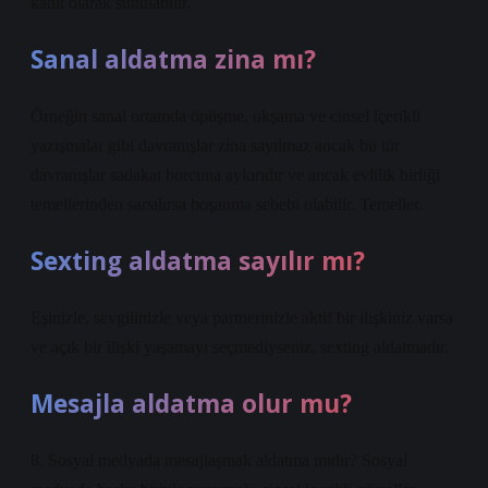
kanıt olarak sunulabilir.
Sanal aldatma zina mı?
Örneğin sanal ortamda öpüşme, okşama ve cinsel içerikli
yazışmalar gibi davranışlar zina sayılmaz ancak bu tür
davranışlar sadakat borcuna aykırıdır ve ancak evlilik birliği
temellerinden sarsılırsa boşanma sebebi olabilir. Temeller.
Sexting aldatma sayılır mı?
Eşinizle, sevgilinizle veya partnerinizle aktif bir ilişkiniz varsa
ve açık bir ilişki yaşamayı seçmediyseniz, sexting aldatmadır.
Mesajla aldatma olur mu?
8. Sosyal medyada mesajlaşmak aldatma mıdır? Sosyal