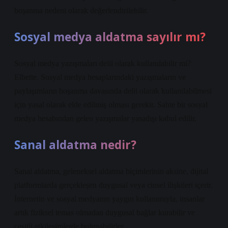
boşanma nedeni olarak değerlendirilebilir.
Sosyal medya aldatma sayılır mı?
Sosyal medya yazışmaları delil olarak kullanılabilir mi?
Elbette. Sosyal medya hesaplarındaki yazışmaların ve
paylaşımların boşanma davasında delil olarak kullanılabilmesi
için yasal olarak elde edilmiş olması gerekir. Sahte bir sosyal
medya hesabından gelen yazışmalar yasadışı kabul edilir.
Sanal aldatma nedir?
Sanal aldatma, geleneksel aldatma biçimlerinin aksine, dijital
platformlarda gerçekleşen duygusal veya cinsel ilişkileri içerir.
İnternetin ve sosyal medyanın yaygın kullanımıyla, insanlar
artık fiziksel temas olmadan duygusal bağlar kurabilir ve
çeşitli etkileşimlerde bulunabilirler.