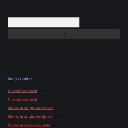
Arama
Son yorumlar
Ön amplifikatör nedir
için
admin
Ön amplifikatör nedir
için
Müdür
Merkür’ün en ilginç özelliği nedir
için
admin
Merkür’ün en ilginç özelliği nedir
için
Buz
Bedestenin kelime anlamı nedir
için
admin