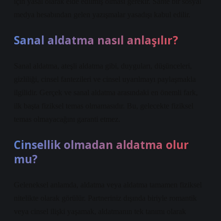
için yasal olarak elde edilmiş olması gerekir. Sahte bir sosyal
medya hesabından gelen yazışmalar yasadışı kabul edilir.
Sanal aldatma nasıl anlaşılır?
Sanal aldatma, ateşli aldatma gibi, duyguları, düşünceleri,
gizliliği, cinsel fantezileri ve cinsel uyarılmayı paylaşmakla
ilgilidir. Gerçek ve sanal aldatma arasındaki en önemli fark,
ilk başta fiziksel temas olmamasıdır. Bu, gelecekte fiziksel
temas olmayacağını garanti etmez.
Cinsellik olmadan aldatma olur
mu?
Geleneksel anlamda, aldatma veya aldatma tamamen fiziksel
nitelikte olarak görülür. Partneriniz dışında biriyle romantik
veya cinsel ilişki yaşamak, aldatmanın tek tanımı olarak