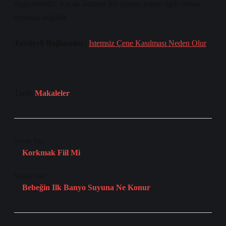
düşünülebilir. Ancak aldatma her zaman seksle ilgili olmak
zorunda değildir.
Tavsiyeli Bağlantılar:
Istemsiz Çene Kasılması Neden Olur
Tarih:
Makaleler
Önceki Yazı
Korkmak Fiil Mi
Sonraki Yazı
Bebeğin Ilk Banyo Suyuna Ne Konur