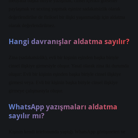
medyada başka biriyle yazışmak, cinsel içerikli görseller
paylaşmak ve sexting yapmak eşinize sadakatsizlik olarak
değerlendirilse de fiziksel bir ilişki yaşanmadığı için aldatma
olarak değerlendirilmez.
Hangi davranışlar aldatma sayılır?
Zina (sadakatsizlik), evli bir kişinin eşinden başka biriyle
cinsel ilişkiye girmesiyle oluşur. Yasal olarak zina iki durumda
oluşur: Evli bir kişinin eşinden başka biriyle cinsel ilişkiye
girmesi veya. Evli bir kişinin başka biriyle cinsel ilişkiye
girmeye çalışmasıyla oluşur.
WhatsApp yazışmaları aldatma
sayılır mı?
Kişinin kendi telefonunda yaptığı WhatsApp görüşmeleri ve