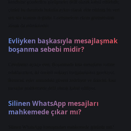
kendisine gönderilen görüşmeler delil olarak kabul edilebilir,
çünkü bu durumda hukuka aykırı olarak elde edilmiş bir veri
seti söz konusu değildir. Görüşmelerin ekran görüntüsünü
almak da mümkündür.
Evliyken başkasıyla mesajlaşmak
boşanma sebebi midir?
Cevabımız açıkça evet. Boşanmada kısa mesajların rolüne
odaklanırken, iki önemli noktayı vurgulamamız gerekiyor.
Birincisi, eşler arasındaki güveni zedeliyor ve ikincisi, kısa
mesajlar mahkemede delil olarak kabul ediliyor.
Silinen WhatsApp mesajları
mahkemede çıkar mı?
Silinen WhatsApp konuşmaları mahkemede görünür mü?