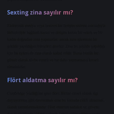
Sexting zina sayılır mı?
Elektronik medya veya benzeri bir iletişim sistemi aracılığıyla
birbirleriyle bağlantı kuran ve iletişim kuran bir erkek ve bir
kadın doğrudan zina yapmazlar, ancak zina işleminin bu
şekilde yapıldığını bilmeleri gerekir. Zina bu şekilde yapıldığı
için bu eylem de zina olarak kabul edilir. Bunu büyük bir
günah olarak tövbe etmeli ve bir daha yapmamaya kararlı
olmalıdırlar.
Flört aldatma sayılır mı?
Cambridge Sözlüğüne göre flört: Birine cinsel olarak ilgi
duyuyormuş gibi davranmak ama bu konuda ciddi olmamak.
olarak tanımlanmaktadır. Flört etmenin sadakat ve güvene
dayalı ilişkilerde aldatma olarak kabul edilip edilmeyeceği