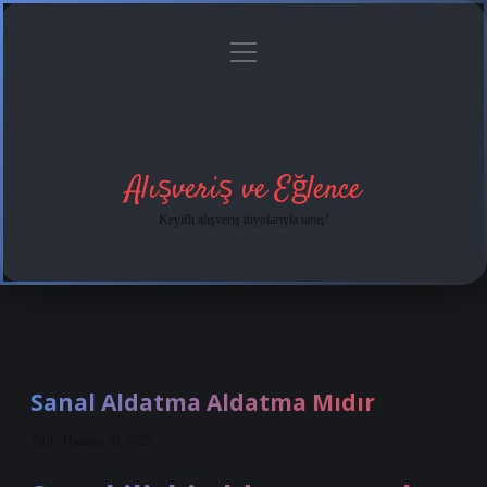
menüyü
Anasayfa
Gizlilik
Yasal
Hakkımızda
aç
Politikası
Uyarı
Alışveriş ve Eğlence
Keyifli alışveriş tüyolarıyla tanış!
Sanal Aldatma Aldatma Mıdır
Tarih: Haziran 30, 2025