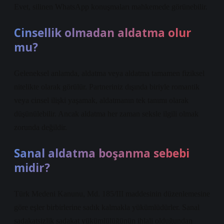
Evet, silinen WhatsApp konuşmaları mahkemede görünebilir.
Cinsellik olmadan aldatma olur
mu?
Geleneksel anlamda, aldatma veya aldatma tamamen fiziksel
nitelikte olarak görülür. Partneriniz dışında biriyle romantik
veya cinsel ilişki yaşamak, aldatmanın tek tanımı olarak
düşünülebilir. Ancak aldatma her zaman seksle ilgili olmak
zorunda değildir.
Sanal aldatma boşanma sebebi
midir?
Türk Medeni Kanunu, Md. 185/III maddesinin düzenlemesine
göre eşler birbirlerine sadık kalmakla yükümlüdürler. Sanal
sadakatsizlik sadakat yükümlülüğünün ihlali olduğundan