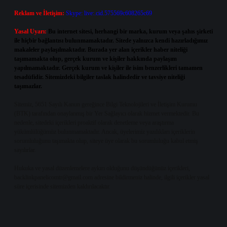
Reklam ve İletişim:
Skype: live:.cid.575569c608265c69
Yasal Uyarı:
Bu internet sitesi, herhangi bir marka, kurum veya şahıs şirketi
ile hiçbir bağlantısı bulunmamaktadır. Sitede yalnızca kendi hazırladığımız
makaleler paylaşılmaktadır. Burada yer alan içerikler haber niteliği
taşımamakta olup, gerçek kurum ve kişiler hakkında paylaşım
yapılmamaktadır. Gerçek kurum ve kişiler ile isim benzerlikleri tamamen
tesadüfidir. Sitemizdeki bilgiler taslak halindedir ve tavsiye niteliği
taşımazlar.
Sitemiz, 5651 Sayılı Kanun gereğince Bilgi Teknolojileri ve İletişim Kurumu
(BTK) tarafından onaylanmış bir Yer Sağlayıcı olarak hizmet vermektedir. Bu
nedenle, sitedeki içerikleri proaktif olarak denetleme veya araştırma
yükümlülüğümüz bulunmamaktadır. Ancak, üyelerimiz yazdıkları içeriklerin
sorumluluğunu taşımakta olup, siteye üye olarak bu sorumluluğu kabul etmiş
sayılırlar.
Hukuka ve yasal düzenlemelere aykırı olduğunu düşündüğünüz içerikleri,
backlinkpanelicomtr@gmail.com
adresine bildirmeniz halinde, ilgili içerikler yasal
süre içerisinde sitemizden kaldırılacaktır.