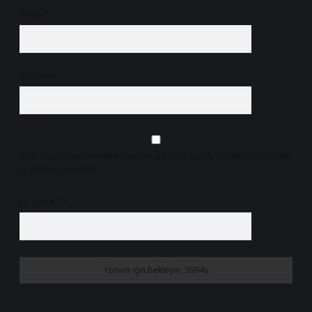
E-Posta*
Web Sitesi
Daha sonraki yorumlarımda kullanılması için adım, e-posta adresim ve site adresim
bu tarayıcıya kaydedilsin.
9 - 5 kaçtır?
*