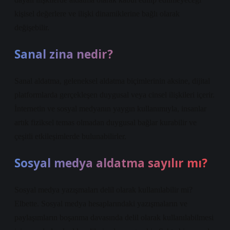
kişisel değerlere ve ilişki dinamiklerine bağlı olarak
değişebilir.
Sanal zina nedir?
Sanal aldatma, geleneksel aldatma biçimlerinin aksine, dijital
platformlarda gerçekleşen duygusal veya cinsel ilişkileri içerir.
İnternetin ve sosyal medyanın yaygın kullanımıyla, insanlar
artık fiziksel temas olmadan duygusal bağlar kurabilir ve
çeşitli etkileşimlerde bulunabilirler.
Sosyal medya aldatma sayılır mı?
Sosyal medya yazışmaları delil olarak kullanılabilir mi?
Elbette. Sosyal medya hesaplarındaki yazışmaların ve
paylaşımların boşanma davasında delil olarak kullanılabilmesi