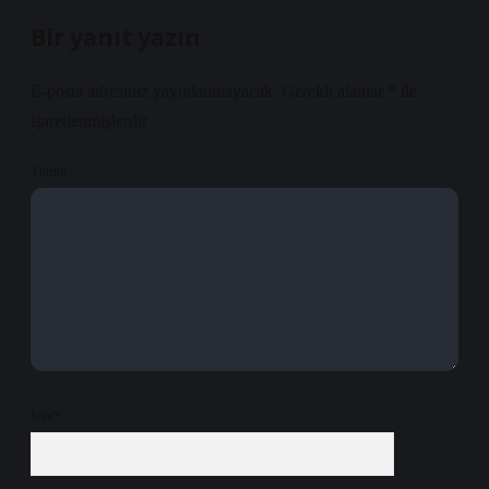
Bir yanıt yazın
E-posta adresiniz yayınlanmayacak.
Gerekli alanlar
*
ile
işaretlenmişlerdir
Yorum
İsim*