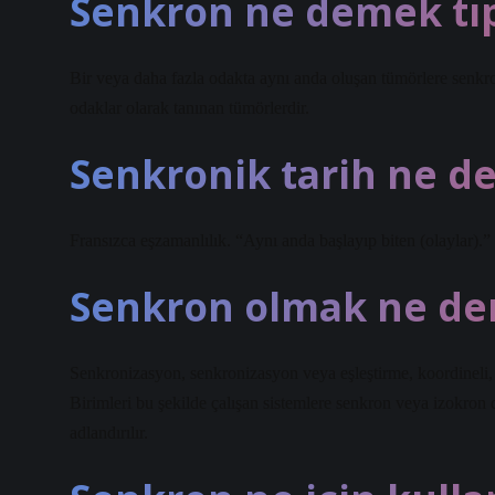
Senkron ne demek tı
Bir veya daha fazla odakta aynı anda oluşan tümörlere senkro
odaklar olarak tanınan tümörlerdir.
Senkronik tarih ne 
Fransızca eşzamanlılık. “Aynı anda başlayıp biten (olaylar).
Senkron olmak ne d
Senkronizasyon, senkronizasyon veya eşleştirme, koordineli,
Birimleri bu şekilde çalışan sistemlere senkron veya izokron 
adlandırılır.