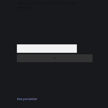
halinde, ilgili içerikler yasal süre içerisinde sitemizden
kaldırılacaktır.
Arama
Son yorumlar