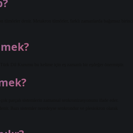
p?
n tümörler denir. Metakron tümörler, farklı zamanlarda bağımsız birinci
demek?
” Türk Dil Kurumu bu kelime için eş zamanlı bir eşdeğer önermiştir.
emek?
 çok parçalı sistemlerin zamansal senkronizasyonunu ifade eder.
denir. Bazı sistemler neredeyse senkrondur ve plesiokron olarak