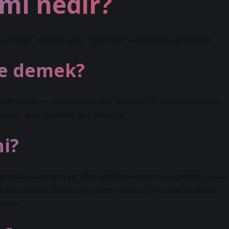
mı nedir?
lı yapmak” anlamına gelen “synchrone” kelimesinden gelmektedir.
ne demek?
üreçte kaynak ve alıcı aynı anda aynı yerdedir. Öte yandan, eşzamansız
lmalarına gerek kalmadan gerçekleşebilir.
i?
ınıfta çalışır veya bir video konferans oturumu için çevrimiçi olarak
edikleri zaman, istedikleri yerden erişebilirler. Öğrenciler içeriklere,
lirler.