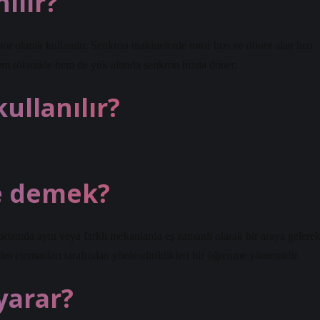
ılır?
r olarak kullanılır. Senkron makinelerde rotor hızı ve döner alan hızı
em rölantide hem de yük altında senkron hızda döner.
ullanılır?
e demek?
l ortamda aynı veya farklı mekanlarda eş zamanlı olarak bir araya gelere
im elemanları tarafından yönlendirildikleri bir öğrenme yöntemidir.
yarar?