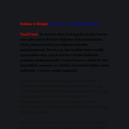
Reklam ve İletişim:
Skype: live:.cid.575569c608265c69
Yasal Uyarı:
Bu internet sitesi, herhangi bir marka, kurum
veya şahıs şirketi ile hiçbir bağlantısı bulunmamaktadır.
Sitede yalnızca kendi hazırladığımız makaleler
paylaşılmaktadır. Burada yer alan içerikler haber niteliği
taşımamakta olup, gerçek kurum ve kişiler hakkında
paylaşım yapılmamaktadır. Gerçek kurum ve kişiler ile isim
benzerlikleri tamamen tesadüfidir. Sitemizdeki bilgiler taslak
halindedir ve tavsiye niteliği taşımazlar.
Sitemiz, 5651 Sayılı Kanun gereğince Bilgi Teknolojileri ve
İletişim Kurumu (BTK) tarafından onaylanmış bir Yer Sağlayıcı
olarak hizmet vermektedir. Bu nedenle, sitedeki içerikleri proaktif
k
olarak denetleme veya araştırma yükümlülüğümüz
bulunmamaktadır. Ancak, üyelerimiz yazdıkları içeriklerin
sorumluluğunu taşımakta olup, siteye üye olarak bu sorumluluğu
kabul etmiş sayılırlar.
Hukuka ve yasal düzenlemelere aykırı olduğunu düşündüğünüz
içerikleri,
backlinkpanelicomtr@gmail.com
adresine bildirmeniz