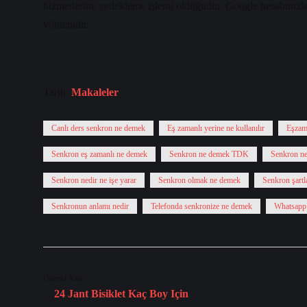
hizmetlerine yedekleme işlemi olduğudur. Google hesabınızla
yöntemdir.
Tarih:
Makaleler
Canlı ders senkron ne demek
Eş zamanlı yerine ne kullanılır
Eşzama
Senkron eş zamanlı ne demek
Senkron ne demek TDK
Senkron ne
Senkron nedir ne işe yarar
Senkron olmak ne demek
Senkron şartla
Senkronun anlamı nedir
Telefonda senkronize ne demek
Whatsapp 
Önceki Yazı
24 Jant Bisiklet Kaç Boy Için