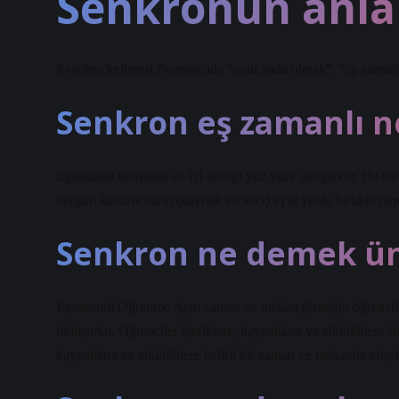
Senkronun anla
Synchro kelimesi Fransızcada “aynı anda olmak”, “eş zaman
Senkron eş zamanlı 
Eşzamanlı iletişimin en iyi örneği yüz yüze iletişimdir. Bu s
iletişim katılımcıların (kaynak ve alıcı) aynı yerde birlikte o
Senkron ne demek ün
Eşzamanlı Öğrenme Aynı zaman ve mekan (örneğin öğrenciler s
buluşurlar. Öğrenciler içeriklere, kaynaklara ve etkinliklere ist
kaynaklara ve etkinliklere belirli bir zaman ve mekanda erişebi