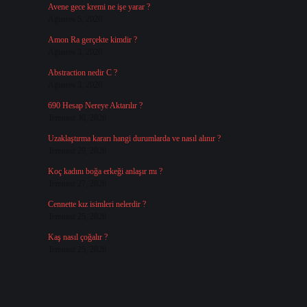
Avene gece kremi ne işe yarar ?
Ağustos 5, 2026
Amon Ra gerçekte kimdir ?
Ağustos 3, 2026
Abstraction nedir C ?
Ağustos 3, 2026
690 Hesap Nereye Aktarılır ?
Temmuz 30, 2026
Uzaklaştırma kararı hangi durumlarda ve nasıl alınır ?
Temmuz 29, 2026
Koç kadını boğa erkeği anlaşır mı ?
Temmuz 27, 2026
Cennette kız isimleri nelerdir ?
Temmuz 25, 2026
Kaş nasıl çoğalır ?
Temmuz 25, 2026