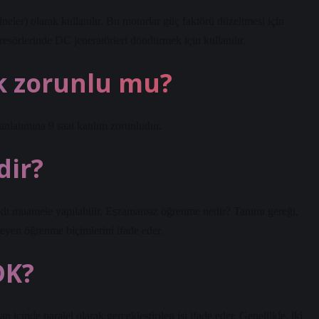
neler) olarak kullanılır. Bu motorlar güç faktörü düzeltmesi için
resörlerinde DC jeneratörleri döndürmek için kullanılır.
k zorunlu mu?
nlatımına 9 saat katılım zorunludur.
dir?
klı muamele yapılabilir. Eşzamansız öğrenme nedir? Tanımı gereği,
yen öğrenme biçimlerini ifade eder.
DK?
paralel olarak gerçekleştirilen işi ifade eder. Genellikle, iki