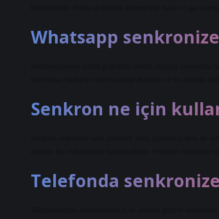
kullanılabilir. Hızda değişiklik istenmediği hava ve gaz komp
Whatsapp senkronize
Senkronizasyon terimi genellikle teknik cihazlar arasındaki b
telefondan başka bir telefona bilgi aktarımı ve bu aktarım sür
Senkron ne için kullan
Senkron makineler hem alternatif akım jeneratörü hem de moto
aynıdır. Bu makinelerde kayma sıfırdır. Senkron makineler h
Telefonda senkroniz
Telefonunuzda senkronizasyon ne anlama geliyor sorusunun k