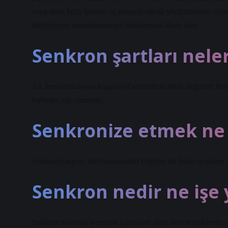
veya daha fazla işlemin eş zamanlı olarak yürütülmesini veya 
birbirlerinin tamamlanmasını beklemesini ifade eder.
Senkron şartları nele
2.1 Senkronizasyon koşulları Gerilimlerin etkin değerleri birbir
birbirine eşit olmalıdır.
Senkronize etmek ne 
Senkronizasyon, telefonunuzdaki bilgileri bir bulut servisine 
Senkron nedir ne işe 
Senkron motorlar jeneratör (alternatif akım üreten makineler)