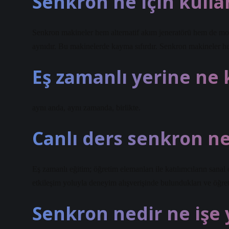
Senkron ne için kullan
Senkron makineler hem alternatif akım jeneratörü hem de moto
aynıdır. Bu makinelerde kayma sıfırdır. Senkron makineler h
Eş zamanlı yerine ne k
aynı anda, aynı zamanda, birlikte.
Canlı ders senkron n
Eş zamanlı eğitim; öğretim elemanları ile katılımcıların sana
etkileşim yoluyla deneyim alışverişinde bulundukları ve öğret
Senkron nedir ne işe 