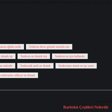
 senkronizasyon genellikle Android telefonlarda en yaygın ve en kolay
nsız eğitim nedir
Senkron derse girmek zorunlu mu
 demek tıp
Senkron ne demek üni
Senkron ne için kullanılır
rı nelerdir
Senkronik tarih ne demek
Senkronize etmek ne işe yarar
senkronize ediliyor ne demek
Sonraki Yaz
Barbekü Çeşitleri Nelerdir