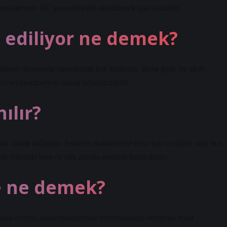
resörlerinde DC jeneratörlerini döndürmek için kullanılır.
 ediliyor ne demek?
ağlantı durumunu tanımlamak için kullanılır. Buna göre, bir akıllı
eci senkronizasyon olarak adlandırılabilir.
ılır?
r olarak kullanılır. Senkron makinelerde rotor hızı ve döner alan hızı
em rölantide hem de yük altında senkron hızda döner.
e ne demek?
ısa cevabı, senkronizasyonun telefonunuzun verilerini bulut