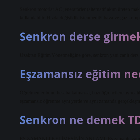
Senkron motorlar AC jeneratörler (alternatif akım üreten maki
kullanılabilir. Hızda değişiklik istenmediği hava ve gaz komp
Senkron derse girme
Uzaktan Eğitim Yönetmeliğine göre, senkron yani canlı ders a
Eşzamansız eğitim ne
Öğretmenler bunu hesaba katmazsa, bazı öğrencilere ayrıcalı
eşzamansız öğrenme aynı yerde ve aynı zamanda gerçekleşme
Senkron ne demek T
EŞ ZAMANLI KELİMESİNİN ANLAMI: Eş zamanlı, zaman içinde 