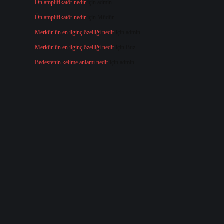
Ön amplifikatör nedir
için
admin
Ön amplifikatör nedir
için
Müdür
Merkür’ün en ilginç özelliği nedir
için
admin
Merkür’ün en ilginç özelliği nedir
için
Buz
Bedestenin kelime anlamı nedir
için
admin