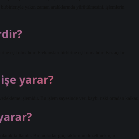
birbirleriyle yakın zaman aralıklarında yürütülmesini, işlemlerin
rdir?
ine eşit olmalıdır. Frekansları birbirine eşit olmalıdır. Faz açıları
işe yarar?
yedekleme işlemidir. Bu işlem sayesinde veri kaybı riski ortadan kalkar.
yarar?
 olarak kullanılır. Bu motorlar güç faktörünü düzeltmek için