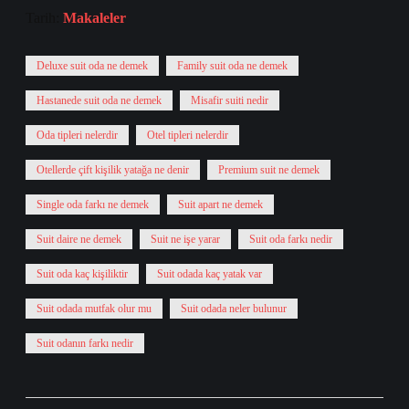
Tarih:
Makaleler
Deluxe suit oda ne demek
Family suit oda ne demek
Hastanede suit oda ne demek
Misafir suiti nedir
Oda tipleri nelerdir
Otel tipleri nelerdir
Otellerde çift kişilik yatağa ne denir
Premium suit ne demek
Single oda farkı ne demek
Suit apart ne demek
Suit daire ne demek
Suit ne işe yarar
Suit oda farkı nedir
Suit oda kaç kişiliktir
Suit odada kaç yatak var
Suit odada mutfak olur mu
Suit odada neler bulunur
Suit odanın farkı nedir