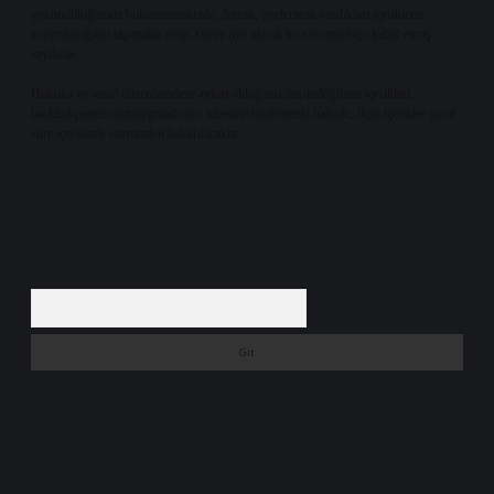
yükümlülüğümüz bulunmamaktadır. Ancak, üyelerimiz yazdıkları içeriklerin
sorumluluğunu taşımakta olup, siteye üye olarak bu sorumluluğu kabul etmiş
sayılırlar.
Hukuka ve yasal düzenlemelere aykırı olduğunu düşündüğünüz içerikleri,
backlinkpanelicomtr@gmail.com
adresine bildirmeniz halinde, ilgili içerikler yasal
süre içerisinde sitemizden kaldırılacaktır.
Arama