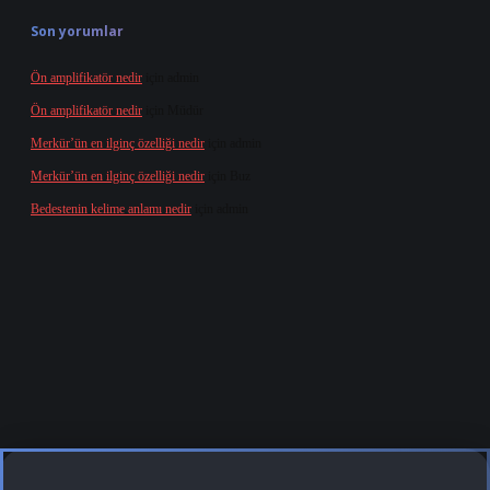
Son yorumlar
Ön amplifikatör nedir
için
admin
Ön amplifikatör nedir
için
Müdür
Merkür’ün en ilginç özelliği nedir
için
admin
Merkür’ün en ilginç özelliği nedir
için
Buz
Bedestenin kelime anlamı nedir
için
admin
g