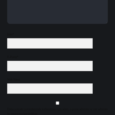
İsim*
E-Posta*
Web Sitesi
Daha sonraki yorumlarımda kullanılması için adım, e-posta adresim ve site adresim
bu tarayıcıya kaydedilsin.