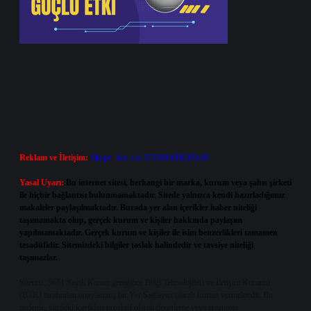
Reklam ve İletişim:
Skype: live:.cid.575569c608265c69
Yasal Uyarı:
Bu internet sitesi, herhangi bir marka, kurum veya şahıs şirketi
ile hiçbir bağlantısı bulunmamaktadır. Sitede yalnızca kendi hazırladığımız
makaleler paylaşılmaktadır. Burada yer alan içerikler haber niteliği
taşımamakta olup, gerçek kurum ve kişiler hakkında paylaşım
yapılmamaktadır. Gerçek kurum ve kişiler ile isim benzerlikleri tamamen
tesadüfidir. Sitemizdeki bilgiler taslak halindedir ve tavsiye niteliği
taşımazlar.
Sitemiz, 5651 Sayılı Kanun gereğince Bilgi Teknolojileri ve İletişim Kurumu
(BTK) tarafından onaylanmış bir Yer Sağlayıcı olarak hizmet vermektedir. Bu
nedenle, sitedeki içerikleri proaktif olarak denetleme veya araştırma