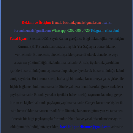
Reklam ve İletişim:
E-mail:
backlinkpaneli@gmail.com
Teams:
forumhizmeti@gmail.com
Whatsapp: 0262 606 0 726
Telegram: @karabul
Yasal Uyarı:
Sitemiz, 5651 Sayılı Kanun gereğince Bilgi Teknolojileri ve İletişim
Kurumu (BTK) tarafından onaylanmış bir Yer Sağlayıcı olarak hizmet
vermektedir. Bu nedenle, sitedeki içerikleri proaktif olarak denetleme veya
araştırma yükümlülüğümüz bulunmamaktadır. Ancak, üyelerimiz yazdıkları
içeriklerin sorumluluğunu taşımakta olup, siteye üye olarak bu sorumluluğu kabul
etmiş sayılırlar. Bu internet sitesi, herhangi bir marka, kurum veya şahıs şirketi ile
hiçbir bağlantısı bulunmamaktadır. Sitede yalnızca kendi hazırladığımız makaleler
paylaşılmaktadır. Burada yer alan içerikler haber niteliği taşımamakta olup, gerçek
kurum ve kişiler hakkında paylaşım yapılmamaktadır. Gerçek kurum ve kişiler ile
isim benzerlikleri tamamen tesadüfidir. Sitemiz, kar amacı gütmeyen ve tamamen
ücretsiz bir bilgi paylaşım platformudur. Hukuka ve yasal düzenlemelere aykırı
olduğunu düşündüğünüz içerikleri,
backlinkpanelicomtr@gmail.com
adresine