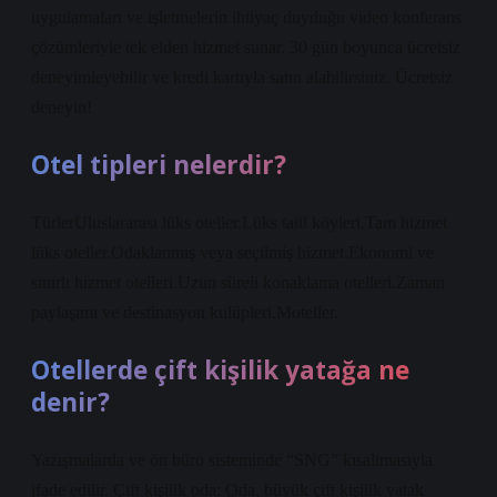
uygulamaları ve işletmelerin ihtiyaç duyduğu video konferans
çözümleriyle tek elden hizmet sunar. 30 gün boyunca ücretsiz
deneyimleyebilir ve kredi kartıyla satın alabilirsiniz. Ücretsiz
deneyin!
Otel tipleri nelerdir?
TürlerUluslararası lüks oteller.Lüks tatil köyleri.Tam hizmet
lüks oteller.Odaklanmış veya seçilmiş hizmet.Ekonomi ve
sınırlı hizmet otelleri.Uzun süreli konaklama otelleri.Zaman
paylaşımı ve destinasyon kulüpleri.Moteller.
Otellerde çift kişilik yatağa ne
denir?
Yazışmalarda ve ön büro sisteminde “SNG” kısaltmasıyla
ifade edilir. Çift kişilik oda: Oda, büyük çift kişilik yatak