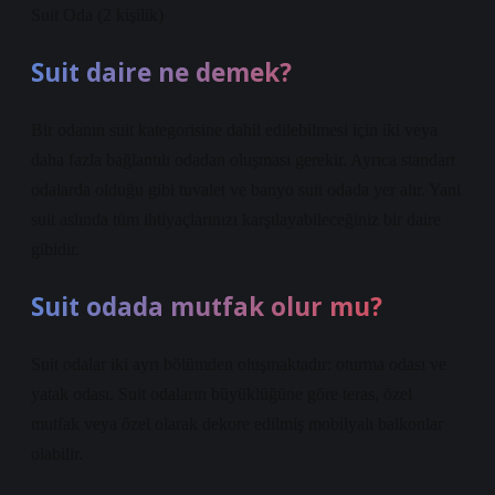
Suit Oda (2 kişilik)
Suit daire ne demek?
Bir odanın suit kategorisine dahil edilebilmesi için iki veya
daha fazla bağlantılı odadan oluşması gerekir. Ayrıca standart
odalarda olduğu gibi tuvalet ve banyo suit odada yer alır. Yani
suit aslında tüm ihtiyaçlarınızı karşılayabileceğiniz bir daire
gibidir.
Suit odada mutfak olur mu?
Suit odalar iki ayrı bölümden oluşmaktadır: oturma odası ve
yatak odası. Suit odaların büyüklüğüne göre teras, özel
mutfak veya özel olarak dekore edilmiş mobilyalı balkonlar
olabilir.