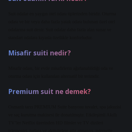
Suit odalar en yaygın otel odası tiplerinden biridir. Oturma
odası ve bir veya daha fazla yatak odası bulunan özel otel
odalarına suit denir. Suit odalar daha fazla alan sunar ve
standart odalara kıyasla özellikle konforludur.
Misafir suiti nedir?
Misafir odası, bir evde misafirlerin ağırlanabildiği oda ve
oturma odası için kullanılan alternatif bir terimdir.
Premium suit ne demek?
Osmanlı tarzı PREMIUM Suite banyosu tuvalet, spa jakuzisi
ve saç kurutma makinesi ile donatılmıştır. Etkileşimli Akıllı
TV’ler Netflix üzerinden HD filmler ve TV dizileri
izlemenizi, turlara ve aktivitelere göz atmanızı, internette