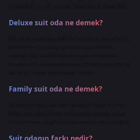
(French bed) veya iki ayrı yatak (single bed) ile donatılabilir.
Deluxe suit oda ne demek?
Suit odalar, yaşam deneyimini bir üst seviyeye taşıyan özel ve
lüks alanlardır. Bu oda tipi genellikle diğer özellikleri
nedeniyle diğer standart odalardan sıyrılır ve konuklara
unutulmaz bir yaşam deneyimi sunar. Bir otel seçerken birçok
faktörü göz önünde bulundurmak önemlidir.
Family suit oda ne demek?
Bir adet çift kişilik yatak odası, bir adet çift kişilik veya tek
kişilik yatak odası, 2 banyo ve bir oturma odasından oluşan
Aile Suitlerimiz, 5 kişilik aileler için ideal bir oda seçeneğidir.
Suit odanın farkı nedir?