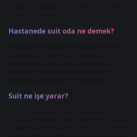
gezinmenizi ve oda servisi ve özel isteklerinizi odanızdaki
TV’den yerine getirmenizi sağlar.
Hastanede suit oda ne demek?
Suitlerimizde temel ihtiyaçların yanı sıra hasta yakınlarının
dinlenebileceği bir bekleme odası da bulunmaktadır.
Odalarımızda hastalar ve refakatçiler için özel banyolar
bulunmaktadır. Suit odalarımızda minibardan televizyona ve
gazete servisine kadar birçok hizmet sunulmaktadır.
Suit ne işe yarar?
Here Suit, kullanıcılarına e-posta, dosya yönetimi, ofis
uygulamaları ve işletmelerin ihtiyaç duyduğu video konferans
çözümleriyle tek elden hizmet sunar. 30 gün boyunca ücretsiz
deneyimleyebilir ve kredi kartıyla satın alabilirsiniz. Ücretsiz