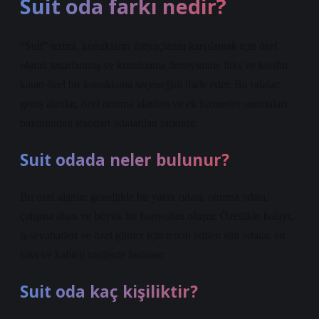
Suit oda farkı nedir?
“Suit” terimi, konukların ihtiyaçlarını karşılamak için özel
olarak tasarlanmış ve konaklama deneyimine lüks ve konfor
katan özel bir konaklama seçeneğini ifade eder. Bu odalar;
geniş alanlar, özel oturma alanları ve ek hizmetler sunmaları
bakımından standart odalardan farklıdır.
Suit odada neler bulunur?
Bu özel alanlar genellikle bir yatak odası, oturma odası,
çalışma alanı ve büyük bir banyodan oluşur. Özellikle balayı,
iş seyahatleri ve özel günler için tercih edilen süit odalar, en
lüks ve kaliteli otellerde bulunur.
Suit oda kaç kişiliktir?