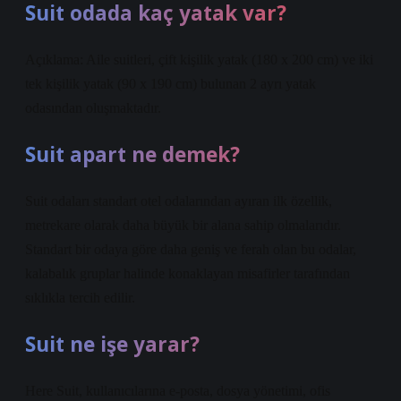
Suit odada kaç yatak var?
Açıklama: Aile suitleri, çift kişilik yatak (180 x 200 cm) ve iki
tek kişilik yatak (90 x 190 cm) bulunan 2 ayrı yatak
odasından oluşmaktadır.
Suit apart ne demek?
Suit odaları standart otel odalarından ayıran ilk özellik,
metrekare olarak daha büyük bir alana sahip olmalarıdır.
Standart bir odaya göre daha geniş ve ferah olan bu odalar,
kalabalık gruplar halinde konaklayan misafirler tarafından
sıklıkla tercih edilir.
Suit ne işe yarar?
Here Suit, kullanıcılarına e-posta, dosya yönetimi, ofis