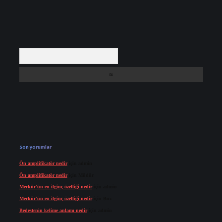
Arama
Son yorumlar
Ön amplifikatör nedir
için
admin
Ön amplifikatör nedir
için
Müdür
Merkür’ün en ilginç özelliği nedir
için
admin
Merkür’ün en ilginç özelliği nedir
için
Buz
Bedestenin kelime anlamı nedir
için
admin