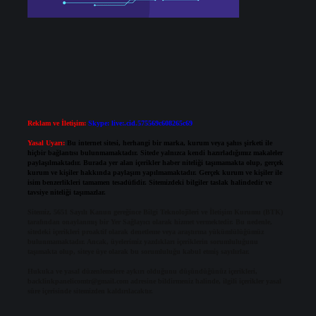
Reklam ve İletişim:
Skype: live:.cid.575569c608265c69
Yasal Uyarı:
Bu internet sitesi, herhangi bir marka, kurum veya şahıs şirketi ile
hiçbir bağlantısı bulunmamaktadır. Sitede yalnızca kendi hazırladığımız makaleler
paylaşılmaktadır. Burada yer alan içerikler haber niteliği taşımamakta olup, gerçek
kurum ve kişiler hakkında paylaşım yapılmamaktadır. Gerçek kurum ve kişiler ile
isim benzerlikleri tamamen tesadüfidir. Sitemizdeki bilgiler taslak halindedir ve
tavsiye niteliği taşımazlar.
Sitemiz, 5651 Sayılı Kanun gereğince Bilgi Teknolojileri ve İletişim Kurumu (BTK)
tarafından onaylanmış bir Yer Sağlayıcı olarak hizmet vermektedir. Bu nedenle,
sitedeki içerikleri proaktif olarak denetleme veya araştırma yükümlülüğümüz
bulunmamaktadır. Ancak, üyelerimiz yazdıkları içeriklerin sorumluluğunu
taşımakta olup, siteye üye olarak bu sorumluluğu kabul etmiş sayılırlar.
Hukuka ve yasal düzenlemelere aykırı olduğunu düşündüğünüz içerikleri,
backlinkpanelicomtr@gmail.com
adresine bildirmeniz halinde, ilgili içerikler yasal
süre içerisinde sitemizden kaldırılacaktır.