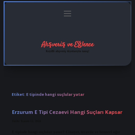
menüyü
Anasayfa
Gizlilik
Yasal
Hakkımızda
aç
Politikası
Uyarı
Alışveriş ve Eğlence
Keyifli alışveriş tüyolarıyla tanış!
Etiket:
E tipinde hangi suçlular yatar
Erzurum E Tipi Cezaevi Hangi Suçları Kapsar
Tarih: Kasım 12, 2024
E tipinde hangi suçlular yatar? Cinayet, tecavüz ve benzeri ağır